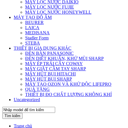
MÁY LỌC NƯỚC DAIKIO
MÁY LỌC NƯỚC FUJIE
MÁY LỌC NƯỚC HONEYWELL
MÁY TẠO ĐỘ ẨM
BEURER
LAICA
MEDISANA
Stadler Form
STEBA
THIẾT BỊ GIA DỤNG KHÁC
ĐÈN BÀN PANASONIC
ĐÈN DIỆT KHUẨN, KHỬ MÙI SHARP
MÁY ÉP TRÁI CÂY COWAY
MÁY GIẶT CẦM TAY SHARP
MÁY HÚT BỤI HITACHI
MÁY HÚT BỤI SHARP
MÁY TẠO OZON VÀ KHỬ ĐỘC LIFEPRO
QUÀ TẶNG
THIẾT BỊ ĐO CHẤT LƯỢNG KHÔNG KHÍ
Uncategorized
Tìm kiếm
Trang chủ