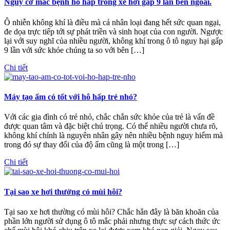
Nguy cơ mắc bệnh hô hấp trong xe hơi gấp 9 lần bên ngoài.
Ô nhiễn không khí là điều mà cả nhân loại đang hết sức quan ngại,
đe dọa trực tiếp tới sự phát triền và sinh hoạt của con người. Ngược
lại với suy nghĩ của nhiều người, không khí trong ô tô nguy hại gấp
9 lần với sức khỏe chúng ta so với bên […]
Chi tiết
Máy tạo ẩm có tốt với hô hấp trẻ nhỏ?
Với các gia đình có trẻ nhỏ, chắc chắn sức khỏe của trẻ là vấn đề
được quan tâm và đặc biệt chú trọng. Có thể nhiều người chưa rõ,
không khí chính là nguyên nhân gây nên nhiều bệnh nguy hiểm mà
trong đó sự thay đổi của độ ẩm cũng là một trong […]
Chi tiết
Tại sao xe hơi thường có mùi hôi?
Tại sao xe hơi thường có mùi hôi? Chắc hẳn đây là băn khoăn của
phần lớn người sử dụng ô tô mắc phải nhưng thực sự cách thức ức