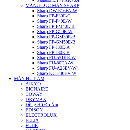
Panasonic F-VXK70A
MÀNG LỌC MÁY SHARP
Sharp DW-E16FA-W
Sharp FP-F30E-C
Sharp FP-F40E-W
Sharp FP-FM40E-B
Sharp FP-G50E-W
Sharp FP-GM30E-B
Sharp FP-GM50E-B
Sharp FP-J30E-A
Sharp FP-J30E-B
Sharp FU-551KE-W
Sharp FU-80EA-W
Sharp FU-A28EV-W
Sharp KC-F30EV-W
MÁY HÚT ẨM
AIKYO
BIONAIRE
COWAY
DRYMAX
Đồng Hồ Đo Ẩm
EDISON
ELECTROLUX
FELIX
FUJIE