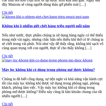
chế mùi hôi khó chịu trên xe lại được xem khá nan giải. Ngay sau
đây Maizota sẽ cùng người dùng tháo gỡ phiền toái […]
Chi tiết
Không khí ô nhiễm giết chết hàng triệu người mỗi năm
Nếu như nước, thực phẩm chúng ta sử dụng hàng ngày có thể thiếu
trong một vài ngày, nhưng chắc hẳn nếu thiếu khí thở có lẽ chúng ta
sẽ chết trong vài phút. Nói như vậy để thấy rằng, không khí sạch vô
cùng quan trọng với con người, thực tế cho thấy không […]
Chi tiết
Máy lọc không khí có dùng trong phòng mở được không?
Chúng ta đã biết công dụng, sự tiện nghi và khả năng vận hành cực
tốt của máy lọc không khí được sử dụng trong phòng ngủ, phòng
khách, phòng làm việc. Vậy máy lọc không khí có dùng trong
phòng mở được không? Điều này cũng là băn khoăn chung của rất
nhiều người […]
Chi tiết