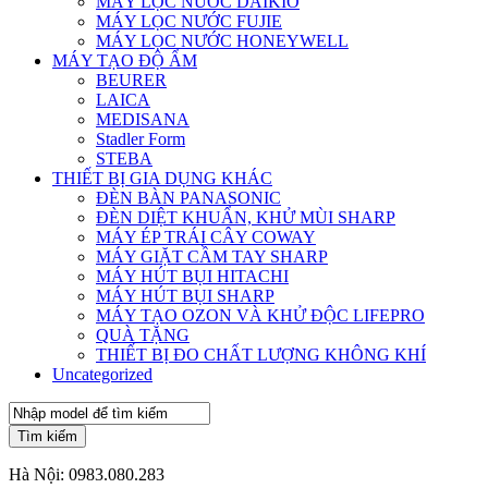
MÁY LỌC NƯỚC DAIKIO
MÁY LỌC NƯỚC FUJIE
MÁY LỌC NƯỚC HONEYWELL
MÁY TẠO ĐỘ ẨM
BEURER
LAICA
MEDISANA
Stadler Form
STEBA
THIẾT BỊ GIA DỤNG KHÁC
ĐÈN BÀN PANASONIC
ĐÈN DIỆT KHUẨN, KHỬ MÙI SHARP
MÁY ÉP TRÁI CÂY COWAY
MÁY GIẶT CẦM TAY SHARP
MÁY HÚT BỤI HITACHI
MÁY HÚT BỤI SHARP
MÁY TẠO OZON VÀ KHỬ ĐỘC LIFEPRO
QUÀ TẶNG
THIẾT BỊ ĐO CHẤT LƯỢNG KHÔNG KHÍ
Uncategorized
Tìm kiếm
Hà Nội:
0983.080.283