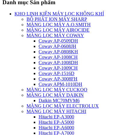
Danh mục Sản phẩm
KHO LINH KIỆN MÁY LỌC KHÔNG KHÍ
BỘ PHÁT ION MÁY SHARP
MÀNG LỌC MÁY A.O.SMITH
MÀNG LỌC MÁY AIROCIDE
MÀNG LỌC MÁY COWAY
Coway AP-0509DH
Coway AP-0608JH
Coway AP-0808KH
Coway AP-1008CH
Coway AP-1008DH
Coway AP-1009CH
Coway AP-1516D
Coway AP-3008FH
Coway APM-1010DH
MÀNG LỌC MÁY CUCKOO
MÀNG LỌC MÁY DAIKIN
Daikin MC70MVM6
MÀNG LỌC MÁY ELECTROLUX
MÀNG LỌC MÁY HITACHI
Hitachi EP-A3000
Hitachi EP-A5000
Hitachi EP-A6000
Hitachi EP-A7000