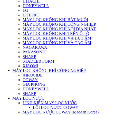
HITACHI
HONEYWELL
LG
LIFEPRO
MÁY LỌC KHÔNG KHÍ BẮT MUỖI
MÁY LỌC KHÔNG KHÍ CÔNG NGHIỆP
MÁY LỌC KHÔNG KHÍ NỘI ĐỊA NHẬT
MÁY LỌC KHÔNG KHÍ TRÊN Ô TÔ
MÁY LỌC KHÔNG KHÍ VÀ HÚT ẨM
MÁY LỌC KHÔNG KHÍ VÀ TẠO ẨM
NAGAKAWA
PANASONIC
SHARP
STADLER FORM
XIAOMI
MÁY LỌC KHÔNG KHÍ CÔNG NGHIỆP
AIROCIDE
COWAY
GIA PHONG
HONEYWELL
SHARP
MÁY LỌC NƯỚC
LINH KIỆN MÁY LỌC NƯỚC
LÕI LỌC NƯỚC COWAY
MÁY LỌC NƯỚC COWAY (Made in Korea)