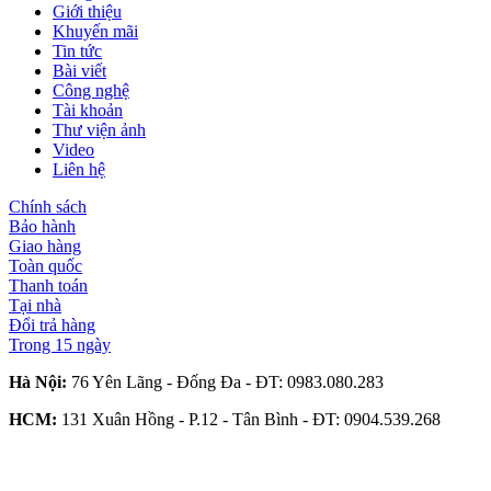
Giới thiệu
Khuyến mãi
Tin tức
Bài viết
Công nghệ
Tài khoản
Thư viện ảnh
Video
Liên hệ
Chính sách
Bảo hành
Giao hàng
Toàn quốc
Thanh toán
Tại nhà
Đổi trả hàng
Trong 15 ngày
Hà Nội:
76 Yên Lãng - Đống Đa - ĐT:
0983.080.283
HCM:
131 Xuân Hồng - P.12 - Tân Bình - ĐT:
0904.539.268