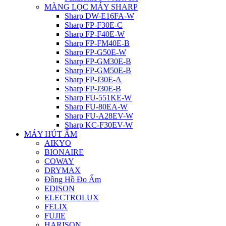
MÀNG LỌC MÁY SHARP
Sharp DW-E16FA-W
Sharp FP-F30E-C
Sharp FP-F40E-W
Sharp FP-FM40E-B
Sharp FP-G50E-W
Sharp FP-GM30E-B
Sharp FP-GM50E-B
Sharp FP-J30E-A
Sharp FP-J30E-B
Sharp FU-551KE-W
Sharp FU-80EA-W
Sharp FU-A28EV-W
Sharp KC-F30EV-W
MÁY HÚT ẨM
AIKYO
BIONAIRE
COWAY
DRYMAX
Đồng Hồ Đo Ẩm
EDISON
ELECTROLUX
FELIX
FUJIE
HARISON