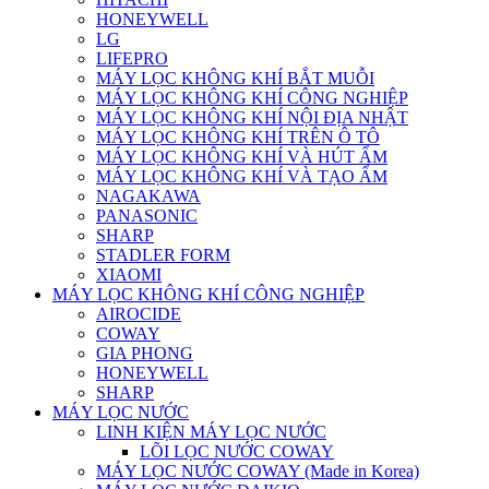
HONEYWELL
LG
LIFEPRO
MÁY LỌC KHÔNG KHÍ BẮT MUỖI
MÁY LỌC KHÔNG KHÍ CÔNG NGHIỆP
MÁY LỌC KHÔNG KHÍ NỘI ĐỊA NHẬT
MÁY LỌC KHÔNG KHÍ TRÊN Ô TÔ
MÁY LỌC KHÔNG KHÍ VÀ HÚT ẨM
MÁY LỌC KHÔNG KHÍ VÀ TẠO ẨM
NAGAKAWA
PANASONIC
SHARP
STADLER FORM
XIAOMI
MÁY LỌC KHÔNG KHÍ CÔNG NGHIỆP
AIROCIDE
COWAY
GIA PHONG
HONEYWELL
SHARP
MÁY LỌC NƯỚC
LINH KIỆN MÁY LỌC NƯỚC
LÕI LỌC NƯỚC COWAY
MÁY LỌC NƯỚC COWAY (Made in Korea)