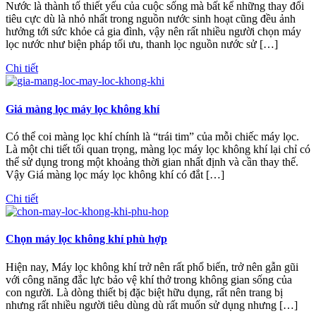
Nước là thành tố thiết yếu của cuộc sống mà bất kể những thay đổi
tiêu cực dù là nhỏ nhất trong nguồn nước sinh hoạt cũng đều ảnh
hưởng tới sức khỏe cả gia đình, vậy nên rất nhiều người chọn máy
lọc nước như biện pháp tối ưu, thanh lọc nguồn nước sử […]
Chi tiết
Giá màng lọc máy lọc không khí
Có thể coi màng lọc khí chính là “trái tim” của mỗi chiếc máy lọc.
Là một chi tiết tối quan trọng, màng lọc máy lọc không khí lại chỉ có
thể sử dụng trong một khoảng thời gian nhất định và cần thay thế.
Vậy Giá màng lọc máy lọc không khí có đắt […]
Chi tiết
Chọn máy lọc không khí phù hợp
Hiện nay, Máy lọc không khí trở nên rất phổ biến, trở nên gẫn gũi
với công năng đắc lực bảo vệ khí thở trong không gian sống của
con người. Là dòng thiết bị đặc biệt hữu dụng, rất nên trang bị
nhưng rất nhiều người tiêu dùng dù rất muốn sử dụng nhưng […]