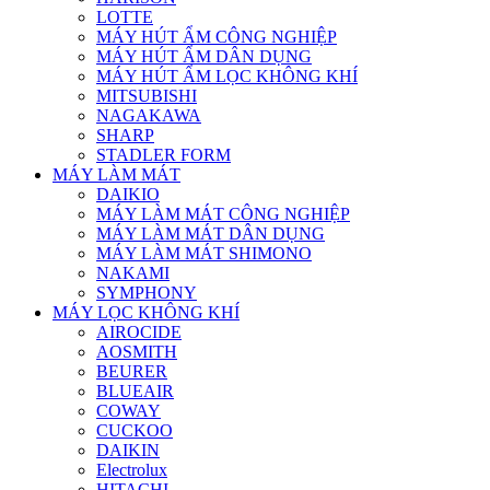
LOTTE
MÁY HÚT ẨM CÔNG NGHIỆP
MÁY HÚT ẨM DÂN DỤNG
MÁY HÚT ẨM LỌC KHÔNG KHÍ
MITSUBISHI
NAGAKAWA
SHARP
STADLER FORM
MÁY LÀM MÁT
DAIKIO
MÁY LÀM MÁT CÔNG NGHIỆP
MÁY LÀM MÁT DÂN DỤNG
MÁY LÀM MÁT SHIMONO
NAKAMI
SYMPHONY
MÁY LỌC KHÔNG KHÍ
AIROCIDE
AOSMITH
BEURER
BLUEAIR
COWAY
CUCKOO
DAIKIN
Electrolux
HITACHI