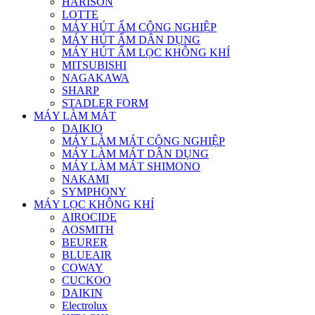
HARISON
LOTTE
MÁY HÚT ẨM CÔNG NGHIỆP
MÁY HÚT ẨM DÂN DỤNG
MÁY HÚT ẨM LỌC KHÔNG KHÍ
MITSUBISHI
NAGAKAWA
SHARP
STADLER FORM
MÁY LÀM MÁT
DAIKIO
MÁY LÀM MÁT CÔNG NGHIỆP
MÁY LÀM MÁT DÂN DỤNG
MÁY LÀM MÁT SHIMONO
NAKAMI
SYMPHONY
MÁY LỌC KHÔNG KHÍ
AIROCIDE
AOSMITH
BEURER
BLUEAIR
COWAY
CUCKOO
DAIKIN
Electrolux