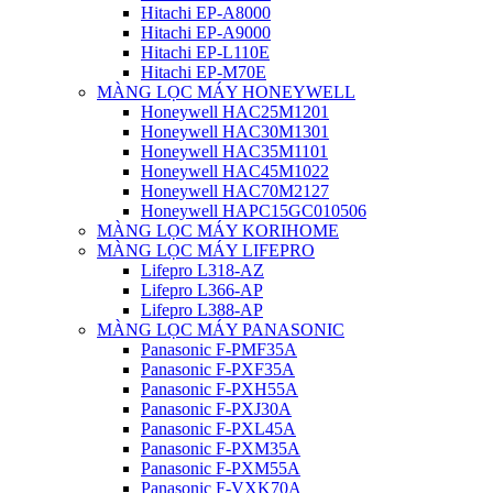
Hitachi EP-A8000
Hitachi EP-A9000
Hitachi EP-L110E
Hitachi EP-M70E
MÀNG LỌC MÁY HONEYWELL
Honeywell HAC25M1201
Honeywell HAC30M1301
Honeywell HAC35M1101
Honeywell HAC45M1022
Honeywell HAC70M2127
Honeywell HAPC15GC010506
MÀNG LỌC MÁY KORIHOME
MÀNG LỌC MÁY LIFEPRO
Lifepro L318-AZ
Lifepro L366-AP
Lifepro L388-AP
MÀNG LỌC MÁY PANASONIC
Panasonic F-PMF35A
Panasonic F-PXF35A
Panasonic F-PXH55A
Panasonic F-PXJ30A
Panasonic F-PXL45A
Panasonic F-PXM35A
Panasonic F-PXM55A
Panasonic F-VXK70A