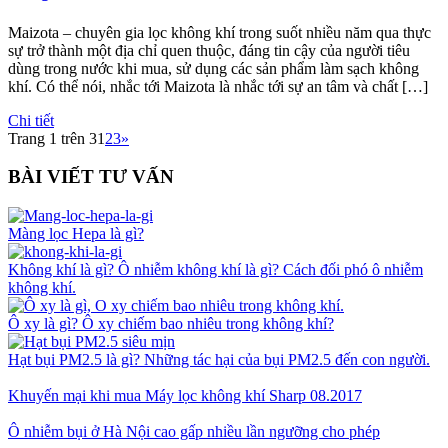
Maizota – chuyên gia lọc không khí trong suốt nhiều năm qua thực
sự trở thành một địa chỉ quen thuộc, đáng tin cậy của người tiêu
dùng trong nước khi mua, sử dụng các sản phẩm làm sạch không
khí. Có thể nói, nhắc tới Maizota là nhắc tới sự an tâm và chất […]
Chi tiết
Trang 1 trên 3
1
2
3
»
BÀI VIẾT TƯ VẤN
Màng lọc Hepa là gì?
Không khí là gì? Ô nhiễm không khí là gì? Cách đối phó ô nhiễm
không khí.
Ô xy là gì? Ô xy chiếm bao nhiêu trong không khí?
Hạt bụi PM2.5 là gì? Những tác hại của bụi PM2.5 đến con người.
Khuyến mại khi mua Máy lọc không khí Sharp 08.2017
Ô nhiễm bụi ở Hà Nội cao gấp nhiều lần ngưỡng cho phép