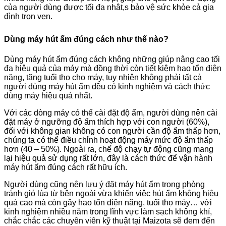
của người dùng được tối đa nhât,s bảo vệ sức khỏe cả gia
đình trọn vẹn.
Dùng máy hút ẩm đúng cách như thế nào?
Dùng máy hút ẩm đúng cách không những giúp nâng cao tối
đa hiệu quả của máy mà đồng thời còn tiết kiệm hao tổn điện
năng, tăng tuổi thọ cho máy, tuy nhiên không phải tất cả
người dùng máy hút ẩm đều có kinh nghiệm và cách thức
dùng máy hiệu quả nhất.
Với các dòng máy có thể cài đặt độ ẩm, người dùng nên cài
đặt máy ở ngưỡng độ ẩm thích hợp với con người (60%),
đối với không gian không có con người cần độ ẩm thấp hơn,
chúng ta có thể điều chỉnh hoạt động máy mức độ ẩm thấp
hơn (40 – 50%). Ngoài ra, chế độ chạy tự động cũng mang
lại hiệu quả sử dụng rất lớn, đây là cách thức để vận hành
máy hút ẩm đúng cách rất hữu ích.
Người dùng cũng nên lưu ý đặt máy hút ẩm trong phòng
tránh gió lùa từ bên ngoài vừa khiến việc hút ẩm không hiệu
quả cao mà còn gây hao tổn điện năng, tuổi thọ máy… với
kinh nghiệm nhiều năm trong lĩnh vực làm sạch không khí,
chắc chắc các chuyên viên kỹ thuật tại Maizota sẽ đem đến