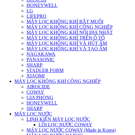
HONEYWELL
LG
LIFEPRO
MÁY LỌC KHÔNG KHÍ BẮT MUỖI
MÁY LỌC KHÔNG KHÍ CÔNG NGHIỆP
MÁY LỌC KHÔNG KHÍ NỘI ĐỊA NHẬT
MÁY LỌC KHÔNG KHÍ TRÊN Ô TÔ
MÁY LỌC KHÔNG KHÍ VÀ HÚT ẨM
MÁY LỌC KHÔNG KHÍ VÀ TẠO ẨM
NAGAKAWA
PANASONIC
SHARP
STADLER FORM
XIAOMI
MÁY LỌC KHÔNG KHÍ CÔNG NGHIỆP
AIROCIDE
COWAY
GIA PHONG
HONEYWELL
SHARP
MÁY LỌC NƯỚC
LINH KIỆN MÁY LỌC NƯỚC
LÕI LỌC NƯỚC COWAY
MÁY LỌC NƯỚC COWAY (Made in Korea)