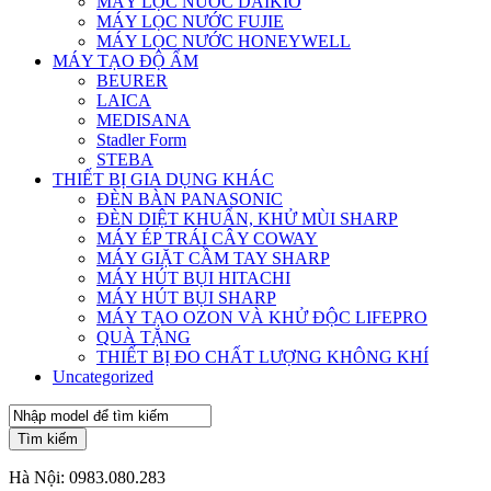
MÁY LỌC NƯỚC DAIKIO
MÁY LỌC NƯỚC FUJIE
MÁY LỌC NƯỚC HONEYWELL
MÁY TẠO ĐỘ ẨM
BEURER
LAICA
MEDISANA
Stadler Form
STEBA
THIẾT BỊ GIA DỤNG KHÁC
ĐÈN BÀN PANASONIC
ĐÈN DIỆT KHUẨN, KHỬ MÙI SHARP
MÁY ÉP TRÁI CÂY COWAY
MÁY GIẶT CẦM TAY SHARP
MÁY HÚT BỤI HITACHI
MÁY HÚT BỤI SHARP
MÁY TẠO OZON VÀ KHỬ ĐỘC LIFEPRO
QUÀ TẶNG
THIẾT BỊ ĐO CHẤT LƯỢNG KHÔNG KHÍ
Uncategorized
Tìm kiếm
Hà Nội:
0983.080.283