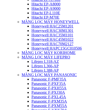
Hitachi EP-A8000
Hitachi EP-A9000
Hitachi EP-L110E
Hitachi EP-M70E
MÀNG LỌC MÁY HONEYWELL
Honeywell HAC25M1201
Honeywell HAC30M1301
Honeywell HAC35M1101
Honeywell HAC45M1022
Honeywell HAC70M2127
Honeywell HAPC15GC010506
MÀNG LỌC MÁY KORIHOME
MÀNG LỌC MÁY LIFEPRO
Lifepro L318-AZ
Lifepro L366-AP
Lifepro L388-AP
MÀNG LỌC MÁY PANASONIC
Panasonic F-PMF35A
Panasonic F-PXF35A
Panasonic F-PXH55A
Panasonic F-PXJ30A
Panasonic F-PXL45A
Panasonic F-PXM35A
Panasonic F-PXM55A