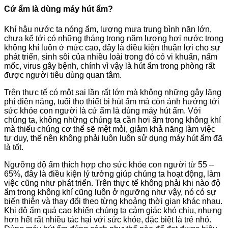
Cứ ẩm là dùng máy hút ẩm?
Khí hậu nước ta nóng ẩm, lượng mưa trung bình năn lớn,
chưa kể tới có những tháng trong năm lượng hơi nước trong
không khí luôn ở mức cao, đây là điều kiện thuận lợi cho sự
phát triển, sinh sôi của nhiều loài trong đó có vi khuẩn, nấm
mốc, virus gây bệnh, chính vì vậy là hút ẩm trong phòng rất
được người tiêu dùng quan tâm.
Trên thực tế có một sai lần rất lớn mà không những gây lãng
phí điện năng, tuổi thọ thiết bị hút ẩm mà còn ảnh hưởng tới
sức khỏe con người là cứ ẩm là dùng máy hút ẩm. Với
chúng ta, không những chúng ta cần hơi ẩm trong không khí
mà thiếu chúng cơ thể sẽ mệt mỏi, giảm khả năng làm việc
tư duy, thế nên không phải luôn luôn sử dụng máy hút ẩm đã
là tốt.
Ngưỡng độ ẩm thích hợp cho sức khỏe con người từ 55 –
65%, đây là điều kiện lý tưởng giúp chúng ta hoạt động, làm
việc cũng như phát triển. Trên thực tế không phải khi nào độ
ẩm trong không khí cũng luôn ở ngưỡng như vậy, nó có sự
biến thiên và thay đổi theo từng khoảng thời gian khác nhau.
Khi độ ẩm quá cao khiến chúng ta cảm giác khó chịu, nhưng
hơn hết rất nhiều tác hại với sức khỏe, đặc biệt là trẻ nhỏ.