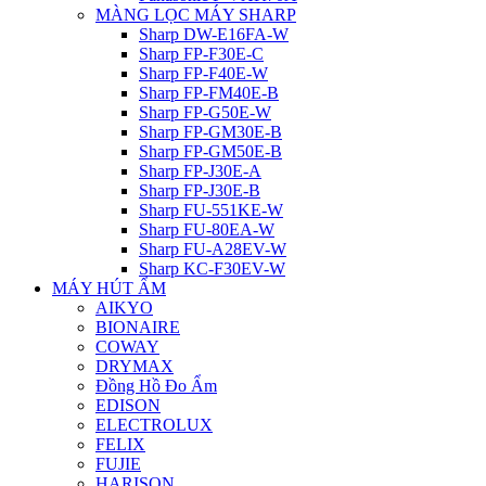
MÀNG LỌC MÁY SHARP
Sharp DW-E16FA-W
Sharp FP-F30E-C
Sharp FP-F40E-W
Sharp FP-FM40E-B
Sharp FP-G50E-W
Sharp FP-GM30E-B
Sharp FP-GM50E-B
Sharp FP-J30E-A
Sharp FP-J30E-B
Sharp FU-551KE-W
Sharp FU-80EA-W
Sharp FU-A28EV-W
Sharp KC-F30EV-W
MÁY HÚT ẨM
AIKYO
BIONAIRE
COWAY
DRYMAX
Đồng Hồ Đo Ẩm
EDISON
ELECTROLUX
FELIX
FUJIE
HARISON