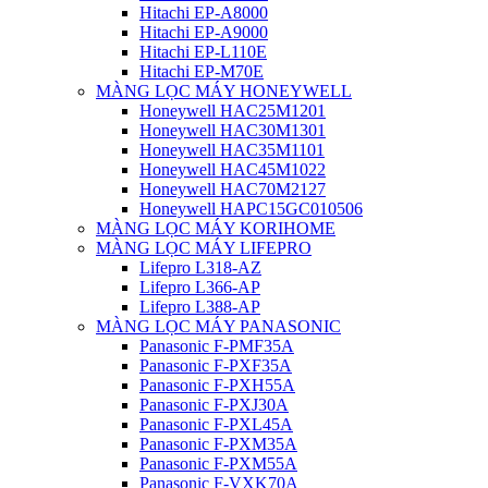
Hitachi EP-A8000
Hitachi EP-A9000
Hitachi EP-L110E
Hitachi EP-M70E
MÀNG LỌC MÁY HONEYWELL
Honeywell HAC25M1201
Honeywell HAC30M1301
Honeywell HAC35M1101
Honeywell HAC45M1022
Honeywell HAC70M2127
Honeywell HAPC15GC010506
MÀNG LỌC MÁY KORIHOME
MÀNG LỌC MÁY LIFEPRO
Lifepro L318-AZ
Lifepro L366-AP
Lifepro L388-AP
MÀNG LỌC MÁY PANASONIC
Panasonic F-PMF35A
Panasonic F-PXF35A
Panasonic F-PXH55A
Panasonic F-PXJ30A
Panasonic F-PXL45A
Panasonic F-PXM35A
Panasonic F-PXM55A
Panasonic F-VXK70A