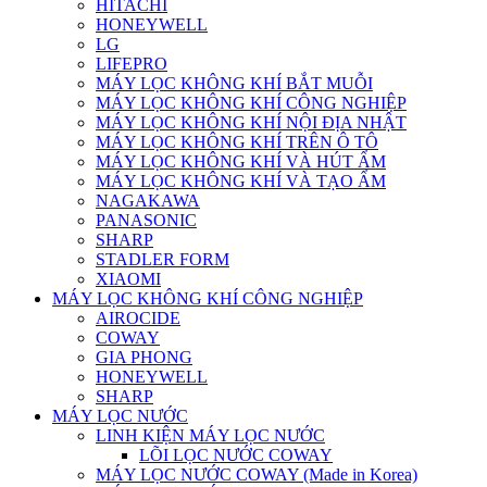
HITACHI
HONEYWELL
LG
LIFEPRO
MÁY LỌC KHÔNG KHÍ BẮT MUỖI
MÁY LỌC KHÔNG KHÍ CÔNG NGHIỆP
MÁY LỌC KHÔNG KHÍ NỘI ĐỊA NHẬT
MÁY LỌC KHÔNG KHÍ TRÊN Ô TÔ
MÁY LỌC KHÔNG KHÍ VÀ HÚT ẨM
MÁY LỌC KHÔNG KHÍ VÀ TẠO ẨM
NAGAKAWA
PANASONIC
SHARP
STADLER FORM
XIAOMI
MÁY LỌC KHÔNG KHÍ CÔNG NGHIỆP
AIROCIDE
COWAY
GIA PHONG
HONEYWELL
SHARP
MÁY LỌC NƯỚC
LINH KIỆN MÁY LỌC NƯỚC
LÕI LỌC NƯỚC COWAY
MÁY LỌC NƯỚC COWAY (Made in Korea)