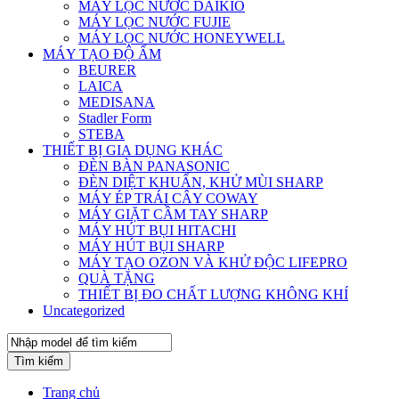
MÁY LỌC NƯỚC DAIKIO
MÁY LỌC NƯỚC FUJIE
MÁY LỌC NƯỚC HONEYWELL
MÁY TẠO ĐỘ ẨM
BEURER
LAICA
MEDISANA
Stadler Form
STEBA
THIẾT BỊ GIA DỤNG KHÁC
ĐÈN BÀN PANASONIC
ĐÈN DIỆT KHUẨN, KHỬ MÙI SHARP
MÁY ÉP TRÁI CÂY COWAY
MÁY GIẶT CẦM TAY SHARP
MÁY HÚT BỤI HITACHI
MÁY HÚT BỤI SHARP
MÁY TẠO OZON VÀ KHỬ ĐỘC LIFEPRO
QUÀ TẶNG
THIẾT BỊ ĐO CHẤT LƯỢNG KHÔNG KHÍ
Uncategorized
Tìm kiếm
Trang chủ