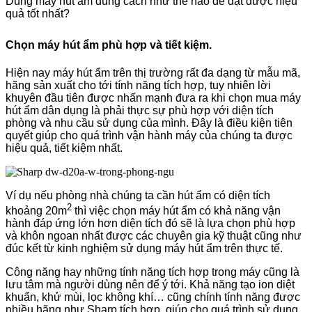
Dùng máy hút ẩm đúng cách như thế nào để đạt được hiệu
quả tốt nhất?
Chọn máy hút ẩm phù hợp và tiết kiệm.
Hiện nay máy hút ẩm trên thị trường rất đa dạng từ mẫu mã,
hãng sản xuất cho tới tính năng tích hợp, tuy nhiên lời
khuyên đầu tiên được nhấn mạnh đưa ra khi chọn mua máy
hút ẩm dân dụng là phải thực sự phù hợp với diện tích
phòng và nhu cầu sử dụng của mình. Đây là điều kiện tiên
quyết giúp cho quá trình vận hành máy của chúng ta được
hiệu quả, tiết kiệm nhất.
Ví dụ nếu phòng nhà chúng ta cần hút ẩm có diện tích
2
khoảng 20m
thì việc chọn máy hút ẩm có khả năng vận
hành đáp ứng lớn hơn diện tích đó sẽ là lựa chọn phù hợp
và khôn ngoan nhất được các chuyên gia kỹ thuật cũng như
đúc kết từ kinh nghiệm sử dụng máy hút ẩm trên thực tế.
Công năng hay những tính năng tích hợp trong máy cũng là
lưu tâm mà người dùng nên để ý tới. Khả năng tạo ion diệt
khuẩn, khử mùi, lọc không khí… cũng chính tính năng được
nhiều hãng như Sharp tích hợp, giúp cho quá trình sử dụng