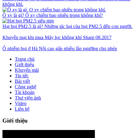
không khí.
Ô xy là gì? Ô xy chiếm bao nhiêu trong không khí?
Hạt bụi PM2.5 là gì? Những tác hại của bụi PM2.5 đến con người.
Khuyến mại khi mua Máy lọc không khí Sharp 08.2017
Ô nhiễm bụi ở Hà Nội cao gấp nhiều lần ngưỡng cho phép
Trang chủ
Giới thiệu
Khuyến mãi
Tin tức
Bài viết
Công nghệ
Tài khoản
Thư viện ảnh
Video
Liên hệ
Giới thiệu