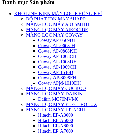
Danh mục Sản phẩm
KHO LINH KIỆN MÁY LỌC KHÔNG KHÍ
BỘ PHÁT ION MÁY SHARP
MÀNG LỌC MÁY A.O.SMITH
MÀNG LỌC MÁY AIROCIDE
MÀNG LỌC MÁY COWAY
Coway AP-0509DH
Coway AP-0608JH
Coway AP-0808KH
Coway AP-1008CH
Coway AP-1008DH
Coway AP-1009CH
Coway AP-1516D
Coway AP-3008FH
Coway APM-1010DH
MÀNG LỌC MÁY CUCKOO
MÀNG LỌC MÁY DAIKIN
Daikin MC70MVM6
MÀNG LỌC MÁY ELECTROLUX
MÀNG LỌC MÁY HITACHI
Hitachi EP-A3000
Hitachi EP-A5000
Hitachi EP-A6000
Hitachi EP-A7000