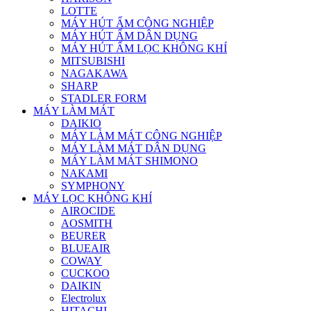
LOTTE
MÁY HÚT ẨM CÔNG NGHIỆP
MÁY HÚT ẨM DÂN DỤNG
MÁY HÚT ẨM LỌC KHÔNG KHÍ
MITSUBISHI
NAGAKAWA
SHARP
STADLER FORM
MÁY LÀM MÁT
DAIKIO
MÁY LÀM MÁT CÔNG NGHIỆP
MÁY LÀM MÁT DÂN DỤNG
MÁY LÀM MÁT SHIMONO
NAKAMI
SYMPHONY
MÁY LỌC KHÔNG KHÍ
AIROCIDE
AOSMITH
BEURER
BLUEAIR
COWAY
CUCKOO
DAIKIN
Electrolux
HITACHI