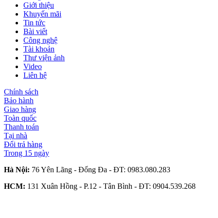
Giới thiệu
Khuyến mãi
Tin tức
Bài viết
Công nghệ
Tài khoản
Thư viện ảnh
Video
Liên hệ
Chính sách
Bảo hành
Giao hàng
Toàn quốc
Thanh toán
Tại nhà
Đổi trả hàng
Trong 15 ngày
Hà Nội:
76 Yên Lãng - Đống Đa - ĐT:
0983.080.283
HCM:
131 Xuân Hồng - P.12 - Tân Bình - ĐT:
0904.539.268