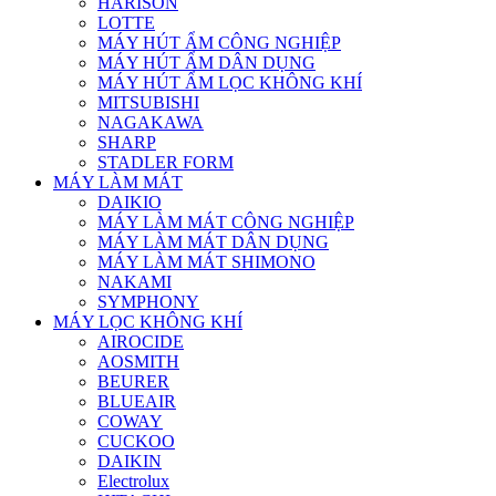
HARISON
LOTTE
MÁY HÚT ẨM CÔNG NGHIỆP
MÁY HÚT ẨM DÂN DỤNG
MÁY HÚT ẨM LỌC KHÔNG KHÍ
MITSUBISHI
NAGAKAWA
SHARP
STADLER FORM
MÁY LÀM MÁT
DAIKIO
MÁY LÀM MÁT CÔNG NGHIỆP
MÁY LÀM MÁT DÂN DỤNG
MÁY LÀM MÁT SHIMONO
NAKAMI
SYMPHONY
MÁY LỌC KHÔNG KHÍ
AIROCIDE
AOSMITH
BEURER
BLUEAIR
COWAY
CUCKOO
DAIKIN
Electrolux