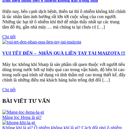
Dấu hiệu nhận biết ô nhiễm không khí trong nhà
Hiện nay, bên cạnh dịch bệnh, thiên tai thì ô nhiễm không khí chính
là tác nhân làm ảnh hưởng rất lớn tới cuộc sống của con người.
Những tác hại từ ô nhiễm khí thở dễ nhận thấy nhất tại các trung
tâm đô thị, gần nhà máy…. mà chúng ta lại chưa có […]
Chi tiết
VUI TẾT ĐẾN – NHẬN QUÀ LIỀN TAY TẠI MAIZOTA !!!
Máy lọc không khí Sharp là sản phẩm rất quen thuộc với người tiêu
dùng trong nước bởi sự hiệu quả cao trong vận hành, độ bền bỉ cao
trong suốt quá trình sử dụng và tính thẩm mỹ cao trong thiết kế, đây
chính là những điều mà khách hàng luôn trông đợi đối […]
Chi tiết
BÀI VIẾT TƯ VẤN
Màng lọc Hepa là gì?
Không khí là gì? Ô nhiễm không khí là gì? Cách đối phó ô nhiễm