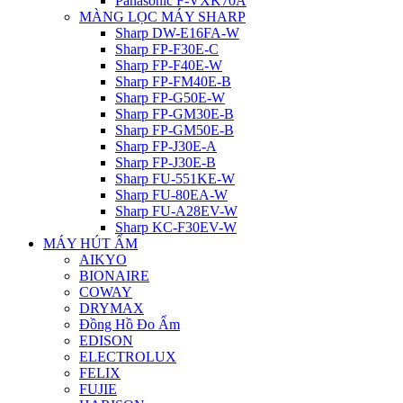
Panasonic F-VXK70A
MÀNG LỌC MÁY SHARP
Sharp DW-E16FA-W
Sharp FP-F30E-C
Sharp FP-F40E-W
Sharp FP-FM40E-B
Sharp FP-G50E-W
Sharp FP-GM30E-B
Sharp FP-GM50E-B
Sharp FP-J30E-A
Sharp FP-J30E-B
Sharp FU-551KE-W
Sharp FU-80EA-W
Sharp FU-A28EV-W
Sharp KC-F30EV-W
MÁY HÚT ẨM
AIKYO
BIONAIRE
COWAY
DRYMAX
Đồng Hồ Đo Ẩm
EDISON
ELECTROLUX
FELIX
FUJIE