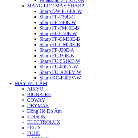
Panasonic F-VXK70A
MÀNG LỌC MÁY SHARP
Sharp DW-E16FA-W
Sharp FP-F30E-C
Sharp FP-F40E-W
Sharp FP-FM40E-B
Sharp FP-G50E-W
Sharp FP-GM30E-B
Sharp FP-GM50E-B
Sharp FP-J30E-A
Sharp FP-J30E-B
Sharp FU-551KE-W
Sharp FU-80EA-W
Sharp FU-A28EV-W
Sharp KC-F30EV-W
MÁY HÚT ẨM
AIKYO
BIONAIRE
COWAY
DRYMAX
Đồng Hồ Đo Ẩm
EDISON
ELECTROLUX
FELIX
FUJIE