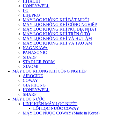
HITACHI
HONEYWELL
LG
LIFEPRO
MÁY LỌC KHÔNG KHÍ BẮT MUỖI
MÁY LỌC KHÔNG KHÍ CÔNG NGHIỆP
MÁY LỌC KHÔNG KHÍ NỘI ĐỊA NHẬT
MÁY LỌC KHÔNG KHÍ TRÊN Ô TÔ
MÁY LỌC KHÔNG KHÍ VÀ HÚT ẨM
MÁY LỌC KHÔNG KHÍ VÀ TẠO ẨM
NAGAKAWA
PANASONIC
SHARP
STADLER FORM
XIAOMI
MÁY LỌC KHÔNG KHÍ CÔNG NGHIỆP
AIROCIDE
COWAY
GIA PHONG
HONEYWELL
SHARP
MÁY LỌC NƯỚC
LINH KIỆN MÁY LỌC NƯỚC
LÕI LỌC NƯỚC COWAY
MÁY LỌC NƯỚC COWAY (Made in Korea)