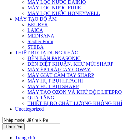
MÁY LỌC NƯỚC DAIKIO
MÁY LỌC NƯỚC FUJIE
MÁY LỌC NƯỚC HONEYWELL
MÁY TẠO ĐỘ ẨM
BEURER
LAICA
MEDISANA
Stadler Form
STEBA
THIẾT BỊ GIA DỤNG KHÁC
ĐÈN BÀN PANASONIC
ĐÈN DIỆT KHUẨN, KHỬ MÙI SHARP
MÁY ÉP TRÁI CÂY COWAY
MÁY GIẶT CẦM TAY SHARP
MÁY HÚT BỤI HITACHI
MÁY HÚT BỤI SHARP
MÁY TẠO OZON VÀ KHỬ ĐỘC LIFEPRO
QUÀ TẶNG
THIẾT BỊ ĐO CHẤT LƯỢNG KHÔNG KHÍ
Uncategorized
Tìm kiếm
Trang chủ