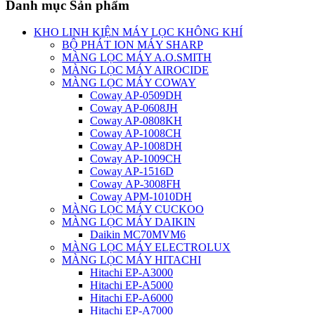
Danh mục Sản phẩm
KHO LINH KIỆN MÁY LỌC KHÔNG KHÍ
BỘ PHÁT ION MÁY SHARP
MÀNG LỌC MÁY A.O.SMITH
MÀNG LỌC MÁY AIROCIDE
MÀNG LỌC MÁY COWAY
Coway AP-0509DH
Coway AP-0608JH
Coway AP-0808KH
Coway AP-1008CH
Coway AP-1008DH
Coway AP-1009CH
Coway AP-1516D
Coway AP-3008FH
Coway APM-1010DH
MÀNG LỌC MÁY CUCKOO
MÀNG LỌC MÁY DAIKIN
Daikin MC70MVM6
MÀNG LỌC MÁY ELECTROLUX
MÀNG LỌC MÁY HITACHI
Hitachi EP-A3000
Hitachi EP-A5000
Hitachi EP-A6000
Hitachi EP-A7000