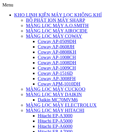
Menu
KHO LINH KIỆN MÁY LỌC KHÔNG KHÍ
BỘ PHÁT ION MÁY SHARP
MÀNG LỌC MÁY A.O.SMITH
MÀNG LỌC MÁY AIROCIDE
MÀNG LỌC MÁY COWAY
Coway AP-0509DH
Coway AP-0608JH
Coway AP-0808KH
Coway AP-1008CH
Coway AP-1008DH
Coway AP-1009CH
Coway AP-1516D
Coway AP-3008FH
Coway APM-1010DH
MÀNG LỌC MÁY CUCKOO
MÀNG LỌC MÁY DAIKIN
Daikin MC70MVM6
MÀNG LỌC MÁY ELECTROLUX
MÀNG LỌC MÁY HITACHI
Hitachi EP-A3000
Hitachi EP-A5000
Hitachi EP-A6000
Hitachi EP-A7000