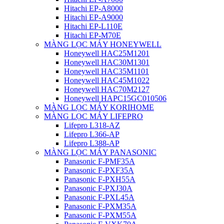
Hitachi EP-A8000
Hitachi EP-A9000
Hitachi EP-L110E
Hitachi EP-M70E
MÀNG LỌC MÁY HONEYWELL
Honeywell HAC25M1201
Honeywell HAC30M1301
Honeywell HAC35M1101
Honeywell HAC45M1022
Honeywell HAC70M2127
Honeywell HAPC15GC010506
MÀNG LỌC MÁY KORIHOME
MÀNG LỌC MÁY LIFEPRO
Lifepro L318-AZ
Lifepro L366-AP
Lifepro L388-AP
MÀNG LỌC MÁY PANASONIC
Panasonic F-PMF35A
Panasonic F-PXF35A
Panasonic F-PXH55A
Panasonic F-PXJ30A
Panasonic F-PXL45A
Panasonic F-PXM35A
Panasonic F-PXM55A