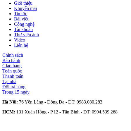
Giới thiệu
Khuyến mãi
Tin tức
Bài viết
Công nghệ
Tài khoản
Thư viện ảnh
Video
Liên hệ
Chính sách
Bảo hành
Giao hàng
Toàn quốc
Thanh toán
Tại nhà
Đổi trả hàng
Trong 15 ngày
Hà Nội:
76 Yên Lãng - Đống Đa - ĐT:
0983.080.283
HCM:
131 Xuân Hồng - P.12 - Tân Bình - ĐT:
0904.539.268