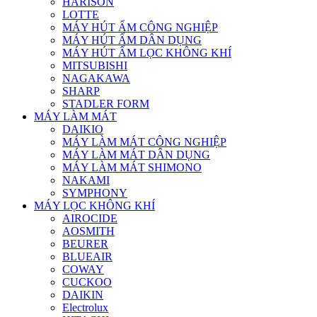
HARISON
LOTTE
MÁY HÚT ẨM CÔNG NGHIỆP
MÁY HÚT ẨM DÂN DỤNG
MÁY HÚT ẨM LỌC KHÔNG KHÍ
MITSUBISHI
NAGAKAWA
SHARP
STADLER FORM
MÁY LÀM MÁT
DAIKIO
MÁY LÀM MÁT CÔNG NGHIỆP
MÁY LÀM MÁT DÂN DỤNG
MÁY LÀM MÁT SHIMONO
NAKAMI
SYMPHONY
MÁY LỌC KHÔNG KHÍ
AIROCIDE
AOSMITH
BEURER
BLUEAIR
COWAY
CUCKOO
DAIKIN
Electrolux