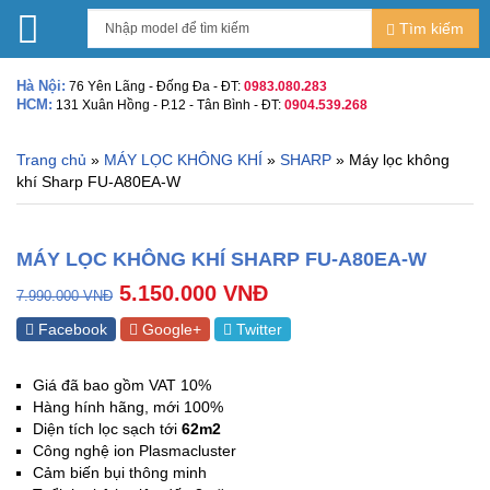
Tìm kiếm
Hà Nội:
76 Yên Lãng - Đống Đa - ĐT:
0983.080.283
HCM:
131 Xuân Hồng - P.12 - Tân Bình - ĐT:
0904.539.268
Trang chủ
»
MÁY LỌC KHÔNG KHÍ
»
SHARP
» Máy lọc không
khí Sharp FU-A80EA-W
MÁY LỌC KHÔNG KHÍ SHARP FU-A80EA-W
5.150.000
VNĐ
7.990.000
VNĐ
Facebook
Google+
Twitter
Giá đã bao gồm VAT 10%
Hàng hính hãng, mới 100%
Diện tích lọc sạch tới
62m2
Công nghệ ion Plasmacluster
Cảm biến bụi thông minh