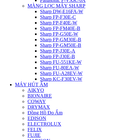
Panasonic F-VXK70A
MÀNG LỌC MÁY SHARP
Sharp DW-E16FA-W
Sharp FP-F30E-C
Sharp FP-F40E-W
Sharp FP-FM40E-B
Sharp FP-G50E-W
Sharp FP-GM30E-B
Sharp FP-GM50E-B
Sharp FP-J30E-A
Sharp FP-J30E-B
Sharp FU-551KE-W
Sharp FU-80EA-W
Sharp FU-A28EV-W
Sharp KC-F30EV-W
MÁY HÚT ẨM
AIKYO
BIONAIRE
COWAY
DRYMAX
Đồng Hồ Đo Ẩm
EDISON
ELECTROLUX
FELIX
FUJIE