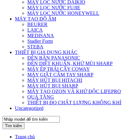
MÁY LỌC NƯỚC DAIKIO
MÁY LỌC NƯỚC FUJIE
MÁY LỌC NƯỚC HONEYWELL
MÁY TẠO ĐỘ ẨM
BEURER
LAICA
MEDISANA
Stadler Form
STEBA
THIẾT BỊ GIA DỤNG KHÁC
ĐÈN BÀN PANASONIC
ĐÈN DIỆT KHUẨN, KHỬ MÙI SHARP
MÁY ÉP TRÁI CÂY COWAY
MÁY GIẶT CẦM TAY SHARP
MÁY HÚT BỤI HITACHI
MÁY HÚT BỤI SHARP
MÁY TẠO OZON VÀ KHỬ ĐỘC LIFEPRO
QUÀ TẶNG
THIẾT BỊ ĐO CHẤT LƯỢNG KHÔNG KHÍ
Uncategorized
Tìm kiếm
Trang chủ