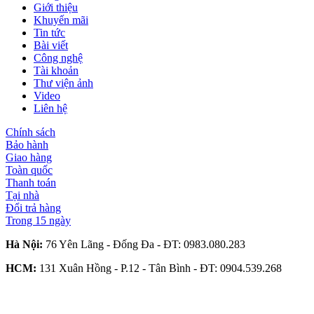
Giới thiệu
Khuyến mãi
Tin tức
Bài viết
Công nghệ
Tài khoản
Thư viện ảnh
Video
Liên hệ
Chính sách
Bảo hành
Giao hàng
Toàn quốc
Thanh toán
Tại nhà
Đổi trả hàng
Trong 15 ngày
Hà Nội:
76 Yên Lãng - Đống Đa - ĐT:
0983.080.283
HCM:
131 Xuân Hồng - P.12 - Tân Bình - ĐT:
0904.539.268