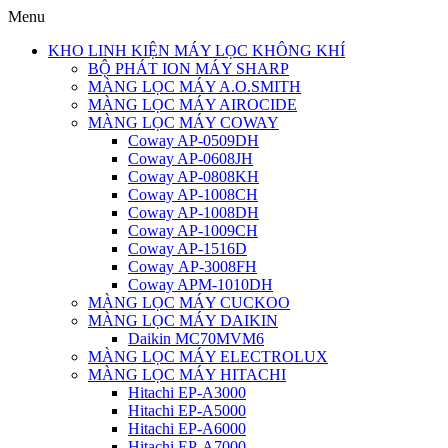
Menu
KHO LINH KIỆN MÁY LỌC KHÔNG KHÍ
BỘ PHÁT ION MÁY SHARP
MÀNG LỌC MÁY A.O.SMITH
MÀNG LỌC MÁY AIROCIDE
MÀNG LỌC MÁY COWAY
Coway AP-0509DH
Coway AP-0608JH
Coway AP-0808KH
Coway AP-1008CH
Coway AP-1008DH
Coway AP-1009CH
Coway AP-1516D
Coway AP-3008FH
Coway APM-1010DH
MÀNG LỌC MÁY CUCKOO
MÀNG LỌC MÁY DAIKIN
Daikin MC70MVM6
MÀNG LỌC MÁY ELECTROLUX
MÀNG LỌC MÁY HITACHI
Hitachi EP-A3000
Hitachi EP-A5000
Hitachi EP-A6000
Hitachi EP-A7000