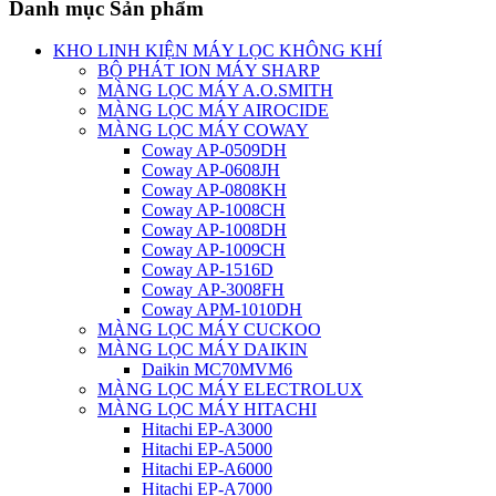
Danh mục Sản phẩm
KHO LINH KIỆN MÁY LỌC KHÔNG KHÍ
BỘ PHÁT ION MÁY SHARP
MÀNG LỌC MÁY A.O.SMITH
MÀNG LỌC MÁY AIROCIDE
MÀNG LỌC MÁY COWAY
Coway AP-0509DH
Coway AP-0608JH
Coway AP-0808KH
Coway AP-1008CH
Coway AP-1008DH
Coway AP-1009CH
Coway AP-1516D
Coway AP-3008FH
Coway APM-1010DH
MÀNG LỌC MÁY CUCKOO
MÀNG LỌC MÁY DAIKIN
Daikin MC70MVM6
MÀNG LỌC MÁY ELECTROLUX
MÀNG LỌC MÁY HITACHI
Hitachi EP-A3000
Hitachi EP-A5000
Hitachi EP-A6000
Hitachi EP-A7000