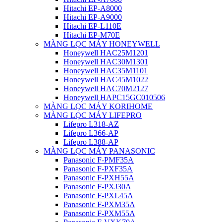
Hitachi EP-A8000
Hitachi EP-A9000
Hitachi EP-L110E
Hitachi EP-M70E
MÀNG LỌC MÁY HONEYWELL
Honeywell HAC25M1201
Honeywell HAC30M1301
Honeywell HAC35M1101
Honeywell HAC45M1022
Honeywell HAC70M2127
Honeywell HAPC15GC010506
MÀNG LỌC MÁY KORIHOME
MÀNG LỌC MÁY LIFEPRO
Lifepro L318-AZ
Lifepro L366-AP
Lifepro L388-AP
MÀNG LỌC MÁY PANASONIC
Panasonic F-PMF35A
Panasonic F-PXF35A
Panasonic F-PXH55A
Panasonic F-PXJ30A
Panasonic F-PXL45A
Panasonic F-PXM35A
Panasonic F-PXM55A