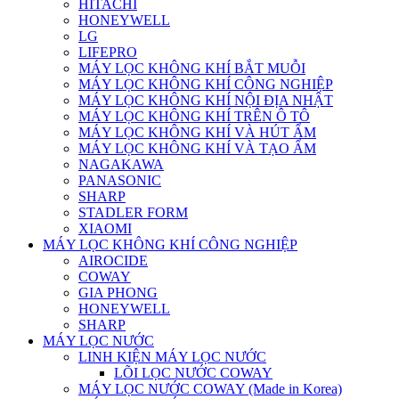
HITACHI
HONEYWELL
LG
LIFEPRO
MÁY LỌC KHÔNG KHÍ BẮT MUỖI
MÁY LỌC KHÔNG KHÍ CÔNG NGHIỆP
MÁY LỌC KHÔNG KHÍ NỘI ĐỊA NHẬT
MÁY LỌC KHÔNG KHÍ TRÊN Ô TÔ
MÁY LỌC KHÔNG KHÍ VÀ HÚT ẨM
MÁY LỌC KHÔNG KHÍ VÀ TẠO ẨM
NAGAKAWA
PANASONIC
SHARP
STADLER FORM
XIAOMI
MÁY LỌC KHÔNG KHÍ CÔNG NGHIỆP
AIROCIDE
COWAY
GIA PHONG
HONEYWELL
SHARP
MÁY LỌC NƯỚC
LINH KIỆN MÁY LỌC NƯỚC
LÕI LỌC NƯỚC COWAY
MÁY LỌC NƯỚC COWAY (Made in Korea)