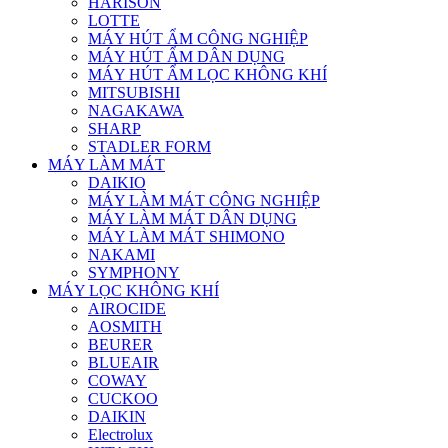
HARISON
LOTTE
MÁY HÚT ẨM CÔNG NGHIỆP
MÁY HÚT ẨM DÂN DỤNG
MÁY HÚT ẨM LỌC KHÔNG KHÍ
MITSUBISHI
NAGAKAWA
SHARP
STADLER FORM
MÁY LÀM MÁT
DAIKIO
MÁY LÀM MÁT CÔNG NGHIỆP
MÁY LÀM MÁT DÂN DỤNG
MÁY LÀM MÁT SHIMONO
NAKAMI
SYMPHONY
MÁY LỌC KHÔNG KHÍ
AIROCIDE
AOSMITH
BEURER
BLUEAIR
COWAY
CUCKOO
DAIKIN
Electrolux