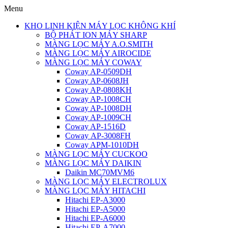
Menu
KHO LINH KIỆN MÁY LỌC KHÔNG KHÍ
BỘ PHÁT ION MÁY SHARP
MÀNG LỌC MÁY A.O.SMITH
MÀNG LỌC MÁY AIROCIDE
MÀNG LỌC MÁY COWAY
Coway AP-0509DH
Coway AP-0608JH
Coway AP-0808KH
Coway AP-1008CH
Coway AP-1008DH
Coway AP-1009CH
Coway AP-1516D
Coway AP-3008FH
Coway APM-1010DH
MÀNG LỌC MÁY CUCKOO
MÀNG LỌC MÁY DAIKIN
Daikin MC70MVM6
MÀNG LỌC MÁY ELECTROLUX
MÀNG LỌC MÁY HITACHI
Hitachi EP-A3000
Hitachi EP-A5000
Hitachi EP-A6000
Hitachi EP-A7000