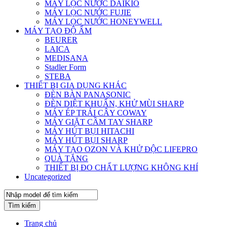
MÁY LỌC NƯỚC DAIKIO
MÁY LỌC NƯỚC FUJIE
MÁY LỌC NƯỚC HONEYWELL
MÁY TẠO ĐỘ ẨM
BEURER
LAICA
MEDISANA
Stadler Form
STEBA
THIẾT BỊ GIA DỤNG KHÁC
ĐÈN BÀN PANASONIC
ĐÈN DIỆT KHUẨN, KHỬ MÙI SHARP
MÁY ÉP TRÁI CÂY COWAY
MÁY GIẶT CẦM TAY SHARP
MÁY HÚT BỤI HITACHI
MÁY HÚT BỤI SHARP
MÁY TẠO OZON VÀ KHỬ ĐỘC LIFEPRO
QUÀ TẶNG
THIẾT BỊ ĐO CHẤT LƯỢNG KHÔNG KHÍ
Uncategorized
Tìm kiếm
Trang chủ