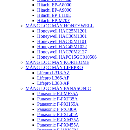
Hitachi EP-A8000
Hitachi EP-A9000
Hitachi EP-L110E
Hitachi EP-M70E
MÀNG LỌC MÁY HONEYWELL
Honeywell HAC25M1201
Honeywell HAC30M1301
Honeywell HAC35M1101
Honeywell HAC45M1022
Honeywell HAC70M2127
Honeywell HAPC15GC010506
MÀNG LỌC MÁY KORIHOME
MÀNG LỌC MÁY LIFEPRO
Lifepro L318-AZ
Lifepro L366-AP
Lifepro L388-AP
MÀNG LỌC MÁY PANASONIC
Panasonic F-PMF35A
Panasonic F-PXF35A
Panasonic F-PXH55A
Panasonic F-PXJ30A
Panasonic F-PXL45A
Panasonic F-PXM35A
Panasonic F-PXM55A