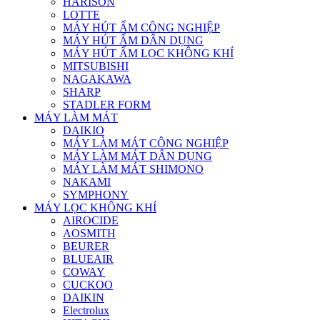
HARISON
LOTTE
MÁY HÚT ẨM CÔNG NGHIỆP
MÁY HÚT ẨM DÂN DỤNG
MÁY HÚT ẨM LỌC KHÔNG KHÍ
MITSUBISHI
NAGAKAWA
SHARP
STADLER FORM
MÁY LÀM MÁT
DAIKIO
MÁY LÀM MÁT CÔNG NGHIỆP
MÁY LÀM MÁT DÂN DỤNG
MÁY LÀM MÁT SHIMONO
NAKAMI
SYMPHONY
MÁY LỌC KHÔNG KHÍ
AIROCIDE
AOSMITH
BEURER
BLUEAIR
COWAY
CUCKOO
DAIKIN
Electrolux