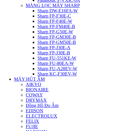
Panasonic F-VXK70A
MÀNG LỌC MÁY SHARP
Sharp DW-E16FA-W
Sharp FP-F30E-C
Sharp FP-F40E-W
Sharp FP-FM40E-B
Sharp FP-G50E-W
Sharp FP-GM30E-B
Sharp FP-GM50E-B
Sharp FP-J30E-A
Sharp FP-J30E-B
Sharp FU-551KE-W
Sharp FU-80EA-W
Sharp FU-A28EV-W
Sharp KC-F30EV-W
MÁY HÚT ẨM
AIKYO
BIONAIRE
COWAY
DRYMAX
Đồng Hồ Đo Ẩm
EDISON
ELECTROLUX
FELIX
FUJIE