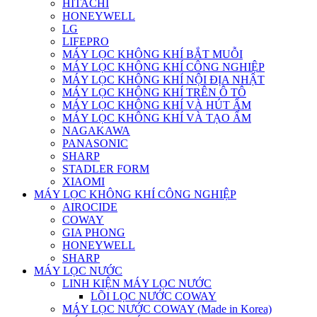
HITACHI
HONEYWELL
LG
LIFEPRO
MÁY LỌC KHÔNG KHÍ BẮT MUỖI
MÁY LỌC KHÔNG KHÍ CÔNG NGHIỆP
MÁY LỌC KHÔNG KHÍ NỘI ĐỊA NHẬT
MÁY LỌC KHÔNG KHÍ TRÊN Ô TÔ
MÁY LỌC KHÔNG KHÍ VÀ HÚT ẨM
MÁY LỌC KHÔNG KHÍ VÀ TẠO ẨM
NAGAKAWA
PANASONIC
SHARP
STADLER FORM
XIAOMI
MÁY LỌC KHÔNG KHÍ CÔNG NGHIỆP
AIROCIDE
COWAY
GIA PHONG
HONEYWELL
SHARP
MÁY LỌC NƯỚC
LINH KIỆN MÁY LỌC NƯỚC
LÕI LỌC NƯỚC COWAY
MÁY LỌC NƯỚC COWAY (Made in Korea)