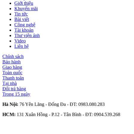
Giới thiệu
Khuyến mãi
Tin tức
Bài viết
Công nghệ
Tài khoản
Thư viện ảnh
Video
Liên hệ
Chính sách
Bảo hành
Giao hàng
Toàn quốc
Thanh toán
Tại nhà
Đổi trả hàng
Trong 15 ngày
Hà Nội:
76 Yên Lãng - Đống Đa - ĐT:
0983.080.283
HCM:
131 Xuân Hồng - P.12 - Tân Bình - ĐT:
0904.539.268