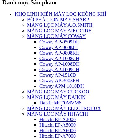
Danh mục Sản phẩm
KHO LINH KIỆN MÁY LỌC KHÔNG KHÍ
BỘ PHÁT ION MÁY SHARP
MÀNG LỌC MÁY A.O.SMITH
MÀNG LỌC MÁY AIROCIDE
MÀNG LỌC MÁY COWAY
Coway AP-0509DH
Coway AP-0608JH
Coway AP-0808KH
Coway AP-1008CH
Coway AP-1008DH
Coway AP-1009CH
Coway AP-1516D
Coway AP-3008FH
Coway APM-1010DH
MÀNG LỌC MÁY CUCKOO
MÀNG LỌC MÁY DAIKIN
Daikin MC70MVM6
MÀNG LỌC MÁY ELECTROLUX
MÀNG LỌC MÁY HITACHI
Hitachi EP-A3000
Hitachi EP-A5000
Hitachi EP-A6000
Hitachi EP-A7000