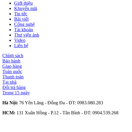
Giới thiệu
Khuyến mãi
Tin tức
Bài viết
Công nghệ
Tài khoản
Thư viện ảnh
Video
Liên hệ
Chính sách
Bảo hành
Giao hàng
Toàn quốc
Thanh toán
Tại nhà
Đổi trả hàng
Trong 15 ngày
Hà Nội:
76 Yên Lãng - Đống Đa - ĐT:
0983.080.283
HCM:
131 Xuân Hồng - P.12 - Tân Bình - ĐT:
0904.539.268