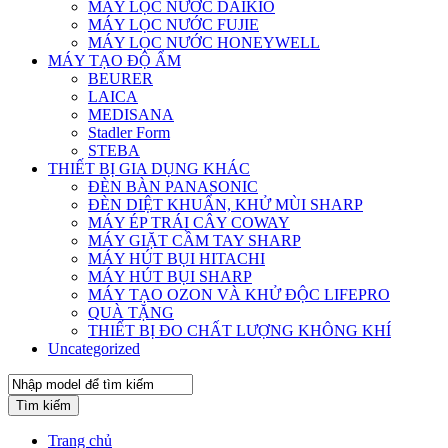
MÁY LỌC NƯỚC DAIKIO
MÁY LỌC NƯỚC FUJIE
MÁY LỌC NƯỚC HONEYWELL
MÁY TẠO ĐỘ ẨM
BEURER
LAICA
MEDISANA
Stadler Form
STEBA
THIẾT BỊ GIA DỤNG KHÁC
ĐÈN BÀN PANASONIC
ĐÈN DIỆT KHUẨN, KHỬ MÙI SHARP
MÁY ÉP TRÁI CÂY COWAY
MÁY GIẶT CẦM TAY SHARP
MÁY HÚT BỤI HITACHI
MÁY HÚT BỤI SHARP
MÁY TẠO OZON VÀ KHỬ ĐỘC LIFEPRO
QUÀ TẶNG
THIẾT BỊ ĐO CHẤT LƯỢNG KHÔNG KHÍ
Uncategorized
Tìm kiếm
Trang chủ