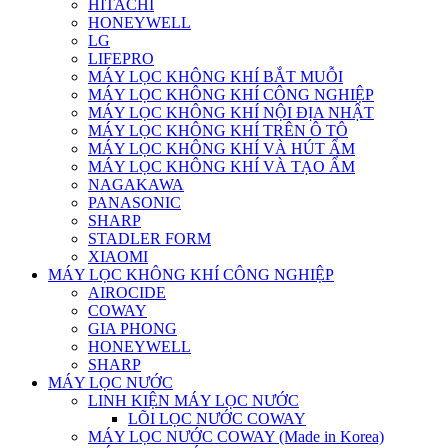
HITACHI
HONEYWELL
LG
LIFEPRO
MÁY LỌC KHÔNG KHÍ BẮT MUỖI
MÁY LỌC KHÔNG KHÍ CÔNG NGHIỆP
MÁY LỌC KHÔNG KHÍ NỘI ĐỊA NHẬT
MÁY LỌC KHÔNG KHÍ TRÊN Ô TÔ
MÁY LỌC KHÔNG KHÍ VÀ HÚT ẨM
MÁY LỌC KHÔNG KHÍ VÀ TẠO ẨM
NAGAKAWA
PANASONIC
SHARP
STADLER FORM
XIAOMI
MÁY LỌC KHÔNG KHÍ CÔNG NGHIỆP
AIROCIDE
COWAY
GIA PHONG
HONEYWELL
SHARP
MÁY LỌC NƯỚC
LINH KIỆN MÁY LỌC NƯỚC
LÕI LỌC NƯỚC COWAY
MÁY LỌC NƯỚC COWAY (Made in Korea)