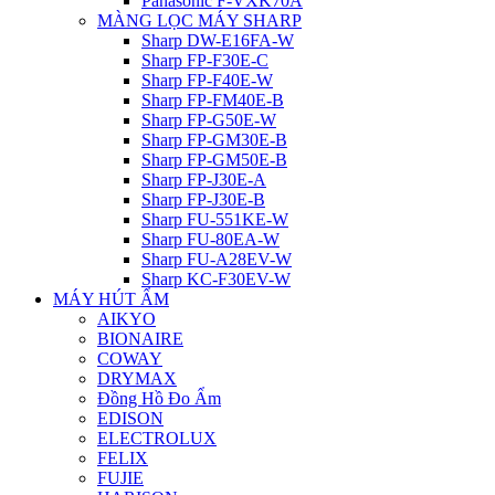
Panasonic F-VXK70A
MÀNG LỌC MÁY SHARP
Sharp DW-E16FA-W
Sharp FP-F30E-C
Sharp FP-F40E-W
Sharp FP-FM40E-B
Sharp FP-G50E-W
Sharp FP-GM30E-B
Sharp FP-GM50E-B
Sharp FP-J30E-A
Sharp FP-J30E-B
Sharp FU-551KE-W
Sharp FU-80EA-W
Sharp FU-A28EV-W
Sharp KC-F30EV-W
MÁY HÚT ẨM
AIKYO
BIONAIRE
COWAY
DRYMAX
Đồng Hồ Đo Ẩm
EDISON
ELECTROLUX
FELIX
FUJIE