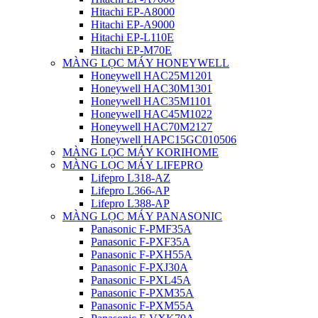
Hitachi EP-A8000
Hitachi EP-A9000
Hitachi EP-L110E
Hitachi EP-M70E
MÀNG LỌC MÁY HONEYWELL
Honeywell HAC25M1201
Honeywell HAC30M1301
Honeywell HAC35M1101
Honeywell HAC45M1022
Honeywell HAC70M2127
Honeywell HAPC15GC010506
MÀNG LỌC MÁY KORIHOME
MÀNG LỌC MÁY LIFEPRO
Lifepro L318-AZ
Lifepro L366-AP
Lifepro L388-AP
MÀNG LỌC MÁY PANASONIC
Panasonic F-PMF35A
Panasonic F-PXF35A
Panasonic F-PXH55A
Panasonic F-PXJ30A
Panasonic F-PXL45A
Panasonic F-PXM35A
Panasonic F-PXM55A