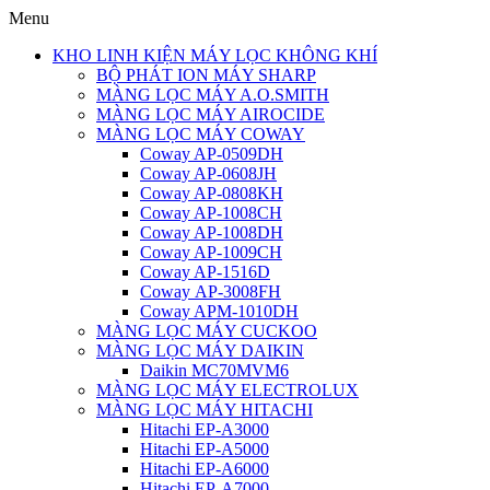
Menu
KHO LINH KIỆN MÁY LỌC KHÔNG KHÍ
BỘ PHÁT ION MÁY SHARP
MÀNG LỌC MÁY A.O.SMITH
MÀNG LỌC MÁY AIROCIDE
MÀNG LỌC MÁY COWAY
Coway AP-0509DH
Coway AP-0608JH
Coway AP-0808KH
Coway AP-1008CH
Coway AP-1008DH
Coway AP-1009CH
Coway AP-1516D
Coway AP-3008FH
Coway APM-1010DH
MÀNG LỌC MÁY CUCKOO
MÀNG LỌC MÁY DAIKIN
Daikin MC70MVM6
MÀNG LỌC MÁY ELECTROLUX
MÀNG LỌC MÁY HITACHI
Hitachi EP-A3000
Hitachi EP-A5000
Hitachi EP-A6000
Hitachi EP-A7000