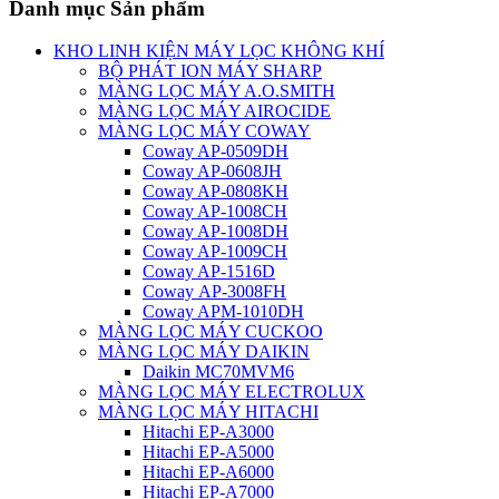
Danh mục Sản phẩm
KHO LINH KIỆN MÁY LỌC KHÔNG KHÍ
BỘ PHÁT ION MÁY SHARP
MÀNG LỌC MÁY A.O.SMITH
MÀNG LỌC MÁY AIROCIDE
MÀNG LỌC MÁY COWAY
Coway AP-0509DH
Coway AP-0608JH
Coway AP-0808KH
Coway AP-1008CH
Coway AP-1008DH
Coway AP-1009CH
Coway AP-1516D
Coway AP-3008FH
Coway APM-1010DH
MÀNG LỌC MÁY CUCKOO
MÀNG LỌC MÁY DAIKIN
Daikin MC70MVM6
MÀNG LỌC MÁY ELECTROLUX
MÀNG LỌC MÁY HITACHI
Hitachi EP-A3000
Hitachi EP-A5000
Hitachi EP-A6000
Hitachi EP-A7000