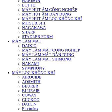
HARISON
LOTTE
MÁY HÚT ẨM CÔNG NGHIỆP
MÁY HÚT ẨM DÂN DỤNG
MÁY HÚT ẨM LỌC KHÔNG KHÍ
MITSUBISHI
NAGAKAWA
SHARP
STADLER FORM
MÁY LÀM MÁT
DAIKIO
MÁY LÀM MÁT CÔNG NGHIỆP
MÁY LÀM MÁT DÂN DỤNG
MÁY LÀM MÁT SHIMONO
NAKAMI
SYMPHONY
MÁY LỌC KHÔNG KHÍ
AIROCIDE
AOSMITH
BEURER
BLUEAIR
COWAY
CUCKOO
DAIKIN
Electrolux