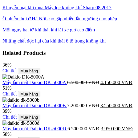
Khuyến mại khi mua Máy lọc không khí Sharp 08.2017
Ô nhiễm bụi ở Hà Nội cao gấp nhiều lần ngưỡng cho phép
Mối nguy hại từ khí thải khi lái xe giờ cao điểm
Những chất độc hại của khí thải ô tô trong không khí
Related Products
36%
Chi tiết
Mua hàng
Máy làm mát Daikio DK-5000A
6.500.000
VNĐ
4.150.000
VNĐ
51%
Chi tiết
Mua hàng
Máy làm mát Daikio DK-5000B
7.200.000
VNĐ
3.550.000
VNĐ
39%
Chi tiết
Mua hàng
Máy làm mát Daikio DK-5000D
6.500.000
VNĐ
3.950.000
VNĐ
58%