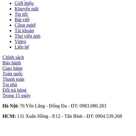
Giới thiệu
Khuyến mãi
Tin tức
Bài viết
Công nghệ
Tài khoản
Thư viện ảnh
Video
Liên hệ
Chính sách
Bảo hành
Giao hàng
Toàn quốc
Thanh toán
Tại nhà
Đổi trả hàng
Trong 15 ngày
Hà Nội:
76 Yên Lãng - Đống Đa - ĐT:
0983.080.283
HCM:
131 Xuân Hồng - P.12 - Tân Bình - ĐT:
0904.539.268