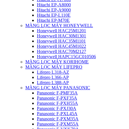
Hitachi EP-A8000
Hitachi EP-A9000
Hitachi EP-L110E
Hitachi EP-M70E
MÀNG LỌC MÁY HONEYWELL
Honeywell HAC25M1201
Honeywell HAC30M1301
Honeywell HAC35M1101
Honeywell HAC45M1022
Honeywell HAC70M2127
Honeywell HAPC15GC010506
MÀNG LỌC MÁY KORIHOME
MÀNG LỌC MÁY LIFEPRO
Lifepro L318-AZ
Lifepro L366-AP
Lifepro L388-AP
MÀNG LỌC MÁY PANASONIC
Panasonic F-PMF35A
Panasonic F-PXF35A
Panasonic F-PXH55A
Panasonic F-PXJ30A
Panasonic F-PXL45A
Panasonic F-PXM35A
Panasonic F-PXM55A