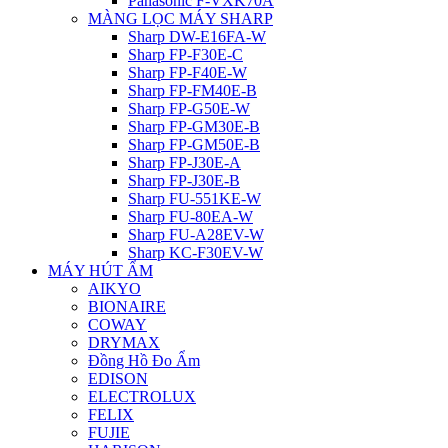
Panasonic F-VXK70A
MÀNG LỌC MÁY SHARP
Sharp DW-E16FA-W
Sharp FP-F30E-C
Sharp FP-F40E-W
Sharp FP-FM40E-B
Sharp FP-G50E-W
Sharp FP-GM30E-B
Sharp FP-GM50E-B
Sharp FP-J30E-A
Sharp FP-J30E-B
Sharp FU-551KE-W
Sharp FU-80EA-W
Sharp FU-A28EV-W
Sharp KC-F30EV-W
MÁY HÚT ẨM
AIKYO
BIONAIRE
COWAY
DRYMAX
Đồng Hồ Đo Ẩm
EDISON
ELECTROLUX
FELIX
FUJIE