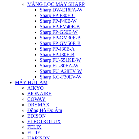
MÀNG LỌC MÁY SHARP
Sharp DW-E16FA-W
Sharp FP-F30E-C
Sharp FP-F40E-W
Sharp FP-FM40E-B
Sharp FP-G50E-W
Sharp FP-GM30E-B
Sharp FP-GM50E-B
Sharp FP-J30E-A
Sharp FP-J30E-B
Sharp FU-551KE-W
Sharp FU-80EA-W
Sharp FU-A28EV-W
Sharp KC-F30EV-W
MÁY HÚT ẨM
AIKYO
BIONAIRE
COWAY
DRYMAX
Đồng Hồ Đo Ẩm
EDISON
ELECTROLUX
FELIX
FUJIE
HARISON