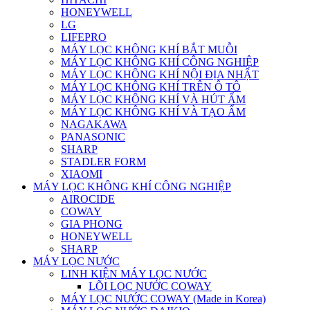
HONEYWELL
LG
LIFEPRO
MÁY LỌC KHÔNG KHÍ BẮT MUỖI
MÁY LỌC KHÔNG KHÍ CÔNG NGHIỆP
MÁY LỌC KHÔNG KHÍ NỘI ĐỊA NHẬT
MÁY LỌC KHÔNG KHÍ TRÊN Ô TÔ
MÁY LỌC KHÔNG KHÍ VÀ HÚT ẨM
MÁY LỌC KHÔNG KHÍ VÀ TẠO ẨM
NAGAKAWA
PANASONIC
SHARP
STADLER FORM
XIAOMI
MÁY LỌC KHÔNG KHÍ CÔNG NGHIỆP
AIROCIDE
COWAY
GIA PHONG
HONEYWELL
SHARP
MÁY LỌC NƯỚC
LINH KIỆN MÁY LỌC NƯỚC
LÕI LỌC NƯỚC COWAY
MÁY LỌC NƯỚC COWAY (Made in Korea)