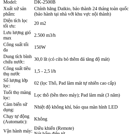
Model:
DK-2500B
Xuất xứ sản
Chính hãng Daikio, bảo thành 24 tháng toàn quốc
phẩm:
(bảo hành tại nhà với khu vực nội thành)
Diện tích lọc
20 m2
tối ưu:
Lưu lượng gió
2.500 m3/h
max
Công suất tối
150W
đa
Dung tích bình
30,0 lít (có cửa bỏ thêm đá tăng độ mát)
chứa nước:
Công suất tiêu
1,5 - 2,5 l/h
thụ nước
Số lượng lớp
02 (lọc Thô, Pad làm mát tự nhiên cao cấp)
lọc:
Tuổi thọ màng
Lọc thô (bền theo máy); Pad làm mát (3 năm)
lọc:
Cảm biến sử
Nhiệt độ không khí, báo qua màn hình LED
dụng:
Chạy tự động
Không
(Automatic):
Điều khiển (Remote)
Vận hành máy:
Nút bấm điện tử