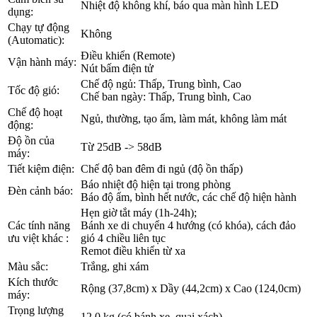
Nhiệt độ không khí, báo qua màn hình LED
dụng:
Chạy tự động
Không
(Automatic):
Điều khiển (Remote)
Vận hành máy:
Nút bấm điện tử
Chế độ ngủ: Thấp, Trung bình, Cao
Tốc độ gió:
Chế ban ngày: Thấp, Trung bình, Cao
Chế độ hoạt
Ngủ, thường, tạo ẩm, làm mát, không làm mát
động:
Độ ồn của
Từ 25dB -> 58dB
máy:
Tiết kiệm điện:
Chế độ ban đêm đi ngủ (độ ồn thấp)
Báo nhiệt độ hiện tại trong phòng
Đèn cảnh báo:
Báo độ ẩm, bình hết nước, các chế độ hiện hành
Hẹn giờ tắt máy (1h-24h);
Các tính năng
Bánh xe di chuyển 4 hướng (có khóa), cách đảo
ưu việt khác :
gió 4 chiều liên tục
Remot điều khiển từ xa
Màu sắc:
Trắng, ghi xám
Kích thước
Rộng (37,8cm) x Dầy (44,2cm) x Cao (124,0cm)
máy:
Trọng lượng
12,0 kg (có bánh xe, quai xách)