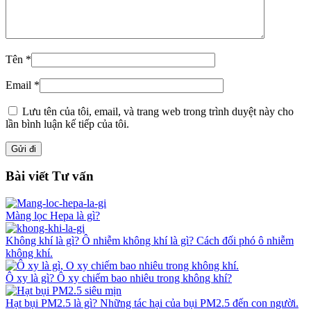
Tên
*
Email
*
Lưu tên của tôi, email, và trang web trong trình duyệt này cho
lần bình luận kế tiếp của tôi.
Bài viết Tư vấn
Màng lọc Hepa là gì?
Không khí là gì? Ô nhiễm không khí là gì? Cách đối phó ô nhiễm
không khí.
Ô xy là gì? Ô xy chiếm bao nhiêu trong không khí?
Hạt bụi PM2.5 là gì? Những tác hại của bụi PM2.5 đến con người.