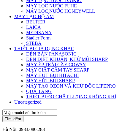
MÁY LỌC NƯỚC DAIKIO
MÁY LỌC NƯỚC FUJIE
MÁY LỌC NƯỚC HONEYWELL
MÁY TẠO ĐỘ ẨM
BEURER
LAICA
MEDISANA
Stadler Form
STEBA
THIẾT BỊ GIA DỤNG KHÁC
ĐÈN BÀN PANASONIC
ĐÈN DIỆT KHUẨN, KHỬ MÙI SHARP
MÁY ÉP TRÁI CÂY COWAY
MÁY GIẶT CẦM TAY SHARP
MÁY HÚT BỤI HITACHI
MÁY HÚT BỤI SHARP
MÁY TẠO OZON VÀ KHỬ ĐỘC LIFEPRO
QUÀ TẶNG
THIẾT BỊ ĐO CHẤT LƯỢNG KHÔNG KHÍ
Uncategorized
Tìm kiếm
Hà Nội:
0983.080.283