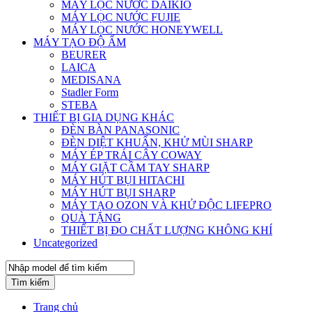
MÁY LỌC NƯỚC DAIKIO
MÁY LỌC NƯỚC FUJIE
MÁY LỌC NƯỚC HONEYWELL
MÁY TẠO ĐỘ ẨM
BEURER
LAICA
MEDISANA
Stadler Form
STEBA
THIẾT BỊ GIA DỤNG KHÁC
ĐÈN BÀN PANASONIC
ĐÈN DIỆT KHUẨN, KHỬ MÙI SHARP
MÁY ÉP TRÁI CÂY COWAY
MÁY GIẶT CẦM TAY SHARP
MÁY HÚT BỤI HITACHI
MÁY HÚT BỤI SHARP
MÁY TẠO OZON VÀ KHỬ ĐỘC LIFEPRO
QUÀ TẶNG
THIẾT BỊ ĐO CHẤT LƯỢNG KHÔNG KHÍ
Uncategorized
Tìm kiếm
Trang chủ