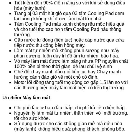
Tiết kiệm đến 90% điện năng so với khi sử dụng điều
hòa (máy lạnh).
Trang bị 03 mặt hút gió qua 03 tấm Cooling Pad đem
lại luồng không khí được làm mát lớn nhất.
Tấm Cooling Pad màu xanh chống rêu mốc hiệu quả
và cho tuổi thọ cao hơn tấm Cooling Pad nâu thông
thường.
Cấp nước tự động (liên tục) hoặc cấp nước qua cửa
tiếp nước thủ công bên hông máy.
Làm mát tự nhiên mà không phun sương như máy
phun dương, luôn duy trì độ ẩm tự nhiên, bão hòa.
Vỏ máy làm mát được làm bằng nhựa PP nguyên chất
100% bền bỉ theo thời gian, dễ lau chùi vệ sinh
Chế độ chạy mạnh đảo gió liên tục hay Chạy mạnh
hướng cánh đảo gió về một chỗ cố định.
Motor lõi đồng tăng tuổi thọ động cơ gấp 1,5 lần so với
các thương hiệu máy làm mát hiện có trên thị trường
Ưu điểm Máy làm mát:
Chi phí đầu tư ban đầu thấp, chi phí trả tiền điện thấp.
Nguyên lý làm mát tự nhiên, thân thiện với môi trường,
tốt cho sức khỏe.
Sử dụng được cho các không gian mở mà điều hòa
(máy lạnh) không hiệu quả: phòng khách, phòng bếp,