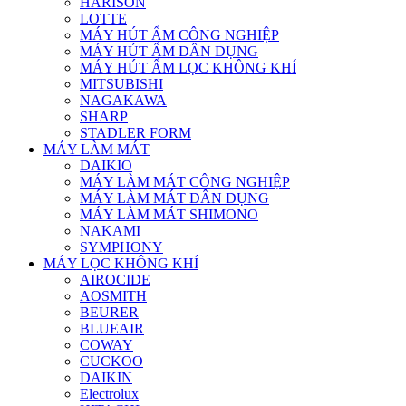
HARISON
LOTTE
MÁY HÚT ẨM CÔNG NGHIỆP
MÁY HÚT ẨM DÂN DỤNG
MÁY HÚT ẨM LỌC KHÔNG KHÍ
MITSUBISHI
NAGAKAWA
SHARP
STADLER FORM
MÁY LÀM MÁT
DAIKIO
MÁY LÀM MÁT CÔNG NGHIỆP
MÁY LÀM MÁT DÂN DỤNG
MÁY LÀM MÁT SHIMONO
NAKAMI
SYMPHONY
MÁY LỌC KHÔNG KHÍ
AIROCIDE
AOSMITH
BEURER
BLUEAIR
COWAY
CUCKOO
DAIKIN
Electrolux