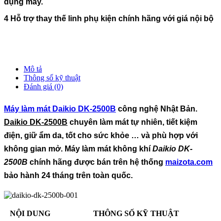
dụng máy.
4 Hỗ trợ thay thế linh phụ kiện chính hãng với giá nội bộ
Mô tả
Thông số kỹ thuật
Đánh giá (0)
Máy làm mát Daikio DK-2500B
công nghệ Nhật Bản.
Daikio DK-2500B
chuyên làm mát tự nhiên, tiết kiệm
điện, giữ ẩm da, tốt cho sức khỏe … và phù hợp với
không gian mở. Máy làm mát không khí
Daikio DK-
2500B
chính hãng được bán trên hệ thống
maizota.com
bảo hành 24 tháng trên toàn quốc.
NỘI DUNG
THÔNG SỐ KỸ THUẬT