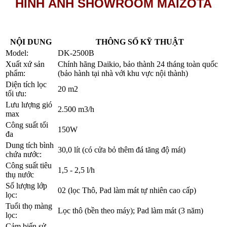
HÌNH ẢNH SHOWROOM MAIZOTA
NỘI DUNG
THÔNG SỐ KỸ THUẬT
Model:
DK-2500B
Xuất xứ sản
Chính hãng Daikio, bảo thành 24 tháng toàn quốc
phẩm:
(bảo hành tại nhà với khu vực nội thành)
Diện tích lọc
20 m2
tối ưu:
Lưu lượng gió
2.500 m3/h
max
Công suất tối
150W
đa
Dung tích bình
30,0 lít (có cửa bỏ thêm đá tăng độ mát)
chứa nước:
Công suất tiêu
1,5 - 2,5 l/h
thụ nước
Số lượng lớp
02 (lọc Thô, Pad làm mát tự nhiên cao cấp)
lọc:
Tuổi thọ màng
Lọc thô (bền theo máy); Pad làm mát (3 năm)
lọc:
Cảm biến sử