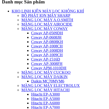
Danh mục Sản phẩm
KHO LINH KIỆN MÁY LỌC KHÔNG KHÍ
BỘ PHÁT ION MÁY SHARP
MÀNG LỌC MÁY A.O.SMITH
MÀNG LỌC MÁY AIROCIDE
MÀNG LỌC MÁY COWAY
Coway AP-0509DH
Coway AP-0608JH
Coway AP-0808KH
Coway AP-1008CH
Coway AP-1008DH
Coway AP-1009CH
Coway AP-1516D
Coway AP-3008FH
Coway APM-1010DH
MÀNG LỌC MÁY CUCKOO
MÀNG LỌC MÁY DAIKIN
Daikin MC70MVM6
MÀNG LỌC MÁY ELECTROLUX
MÀNG LỌC MÁY HITACHI
Hitachi EP-A3000
Hitachi EP-A5000
Hitachi EP-A6000
Hitachi EP-A7000