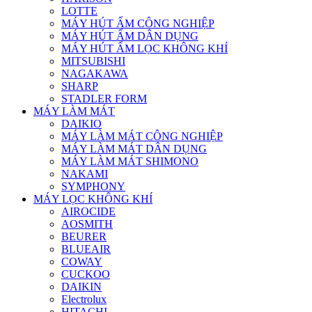
LOTTE
MÁY HÚT ẨM CÔNG NGHIỆP
MÁY HÚT ẨM DÂN DỤNG
MÁY HÚT ẨM LỌC KHÔNG KHÍ
MITSUBISHI
NAGAKAWA
SHARP
STADLER FORM
MÁY LÀM MÁT
DAIKIO
MÁY LÀM MÁT CÔNG NGHIỆP
MÁY LÀM MÁT DÂN DỤNG
MÁY LÀM MÁT SHIMONO
NAKAMI
SYMPHONY
MÁY LỌC KHÔNG KHÍ
AIROCIDE
AOSMITH
BEURER
BLUEAIR
COWAY
CUCKOO
DAIKIN
Electrolux
HITACHI