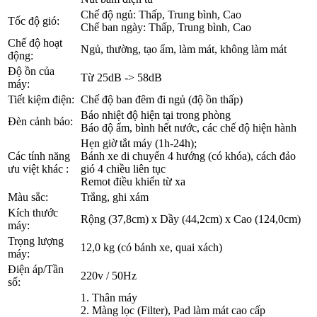
Chế độ ngủ: Thấp, Trung bình, Cao
Tốc độ gió:
Chế ban ngày: Thấp, Trung bình, Cao
Chế độ hoạt
Ngủ, thường, tạo ẩm, làm mát, không làm mát
động:
Độ ồn của
Từ 25dB -> 58dB
máy:
Tiết kiệm điện:
Chế độ ban đêm đi ngủ (độ ồn thấp)
Báo nhiệt độ hiện tại trong phòng
Đèn cảnh báo:
Báo độ ẩm, bình hết nước, các chế độ hiện hành
Hẹn giờ tắt máy (1h-24h);
Các tính năng
Bánh xe di chuyển 4 hướng (có khóa), cách đảo
ưu việt khác :
gió 4 chiều liên tục
Remot điều khiển từ xa
Màu sắc:
Trắng, ghi xám
Kích thước
Rộng (37,8cm) x Dầy (44,2cm) x Cao (124,0cm)
máy:
Trọng lượng
12,0 kg (có bánh xe, quai xách)
máy:
Điện áp/Tần
220v / 50Hz
số:
1. Thân máy
2. Màng lọc (Filter), Pad làm mát cao cấp