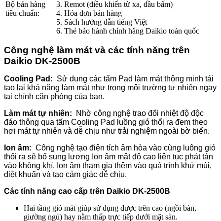
Bộ bán hàng
3. Remot (điều khiển từ xa, đầu bấm)
tiêu chuẩn:
4. Hóa đơn bán hàng
5. Sách hướng dẫn tiếng Việt
6. Thẻ bảo hành chính hãng Daikio toàn quốc
Công nghệ làm mát và các tính năng trên
Daikio DK-2500B
Cooling Pad:
Sử dụng các tấm Pad làm mát thông minh tái
tạo lại khả năng làm mát như trong môi trường tự nhiên ngay
tại chính căn phòng của bạn.
Làm mát tự nhiên:
Nhờ công nghệ trao đổi nhiệt độ độc
đáo thông qua tấm Cooling Pad luồng gió thổi ra đem theo
hơi mát tự nhiên và dễ chịu như trải nghiệm ngoài bờ biển.
Ion âm:
Công nghệ tạo điện tích âm hòa vào cùng luông gió
thổi ra sẽ bổ sung lượng Ion âm mật độ cao liên tục phát tán
vào không khí. Ion âm tham gia thêm vào quá trình khử mùi,
diệt khuẩn và tạo cảm giác dễ chịu.
Các tính năng cao cấp trên Daikio DK-2500B
Hai tầng gió mát giúp sử dụng được trên cao (ngồi bàn,
giường ngủ) hay nằm thấp trực tiếp dưới mặt sàn.