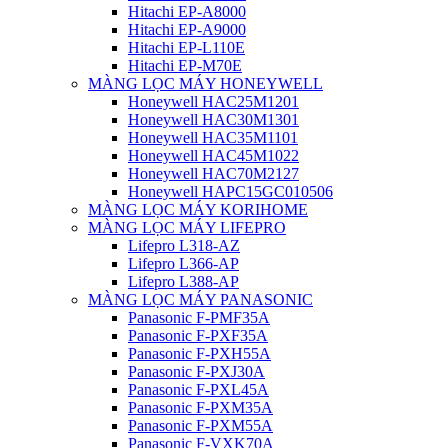
Hitachi EP-A8000
Hitachi EP-A9000
Hitachi EP-L110E
Hitachi EP-M70E
MÀNG LỌC MÁY HONEYWELL
Honeywell HAC25M1201
Honeywell HAC30M1301
Honeywell HAC35M1101
Honeywell HAC45M1022
Honeywell HAC70M2127
Honeywell HAPC15GC010506
MÀNG LỌC MÁY KORIHOME
MÀNG LỌC MÁY LIFEPRO
Lifepro L318-AZ
Lifepro L366-AP
Lifepro L388-AP
MÀNG LỌC MÁY PANASONIC
Panasonic F-PMF35A
Panasonic F-PXF35A
Panasonic F-PXH55A
Panasonic F-PXJ30A
Panasonic F-PXL45A
Panasonic F-PXM35A
Panasonic F-PXM55A
Panasonic F-VXK70A