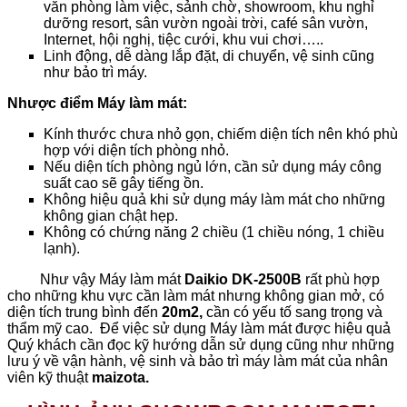
văn phòng làm việc, sảnh chờ, showroom, khu nghỉ
dưỡng resort, sân vườn ngoài trời, café sân vườn,
Internet, hội nghị, tiệc cưới, khu vui chơi…..
Linh động, dễ dàng lắp đặt, di chuyển, vệ sinh cũng
như bảo trì máy.
Nhược điểm Máy làm mát:
Kính thước chưa nhỏ gọn, chiếm diện tích nên khó phù
hợp với diện tích phòng nhỏ.
Nếu diện tích phòng ngủ lớn, cần sử dụng máy công
suất cao sẽ gây tiếng ồn.
Không hiệu quả khi sử dụng máy làm mát cho những
không gian chật hẹp.
Không có chứng năng 2 chiều (1 chiều nóng, 1 chiều
lạnh).
Như vậy Máy làm mát
Daikio DK-2500B
rất phù hợp
cho những khu vực cần làm mát nhưng không gian mở, có
diện tích trung bình đến
20m2,
cần có yếu tố sang trọng và
thẩm mỹ cao. Để việc sử dụng Máy làm mát được hiệu quả
Quý khách cần đọc kỹ hướng dẫn sử dụng cũng như những
lưu ý về vận hành, vệ sinh và bảo trì máy làm mát của nhân
viên kỹ thuật
maizota.