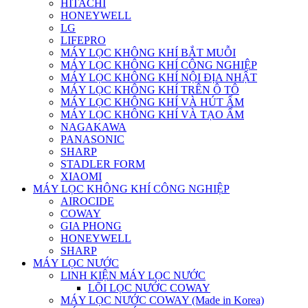
HITACHI
HONEYWELL
LG
LIFEPRO
MÁY LỌC KHÔNG KHÍ BẮT MUỖI
MÁY LỌC KHÔNG KHÍ CÔNG NGHIỆP
MÁY LỌC KHÔNG KHÍ NỘI ĐỊA NHẬT
MÁY LỌC KHÔNG KHÍ TRÊN Ô TÔ
MÁY LỌC KHÔNG KHÍ VÀ HÚT ẨM
MÁY LỌC KHÔNG KHÍ VÀ TẠO ẨM
NAGAKAWA
PANASONIC
SHARP
STADLER FORM
XIAOMI
MÁY LỌC KHÔNG KHÍ CÔNG NGHIỆP
AIROCIDE
COWAY
GIA PHONG
HONEYWELL
SHARP
MÁY LỌC NƯỚC
LINH KIỆN MÁY LỌC NƯỚC
LÕI LỌC NƯỚC COWAY
MÁY LỌC NƯỚC COWAY (Made in Korea)