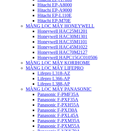
Hitachi EP-A8000
Hitachi EP-A9000
Hitachi EP-L110E
Hitachi EP-M70E
MÀNG LỌC MÁY HONEYWELL
Honeywell HAC25M1201
Honeywell HAC30M1301
Honeywell HAC35M1101
Honeywell HAC45M1022
Honeywell HAC70M2127
Honeywell HAPC15GC010506
MÀNG LỌC MÁY KORIHOME
MÀNG LỌC MÁY LIFEPRO
Lifepro L318-AZ
Lifepro L366-AP
Lifepro L388-AP
MÀNG LỌC MÁY PANASONIC
Panasonic F-PMF35A
Panasonic F-PXF35A
Panasonic F-PXH55A
Panasonic F-PXJ30A
Panasonic F-PXL45A
Panasonic F-PXM35A
Panasonic F-PXM55A