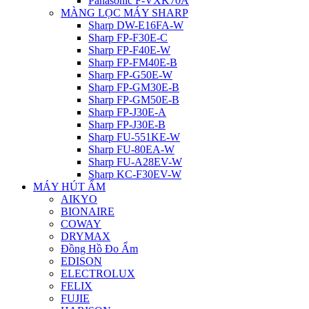
Panasonic F-VXK70A
MÀNG LỌC MÁY SHARP
Sharp DW-E16FA-W
Sharp FP-F30E-C
Sharp FP-F40E-W
Sharp FP-FM40E-B
Sharp FP-G50E-W
Sharp FP-GM30E-B
Sharp FP-GM50E-B
Sharp FP-J30E-A
Sharp FP-J30E-B
Sharp FU-551KE-W
Sharp FU-80EA-W
Sharp FU-A28EV-W
Sharp KC-F30EV-W
MÁY HÚT ẨM
AIKYO
BIONAIRE
COWAY
DRYMAX
Đồng Hồ Đo Ẩm
EDISON
ELECTROLUX
FELIX
FUJIE