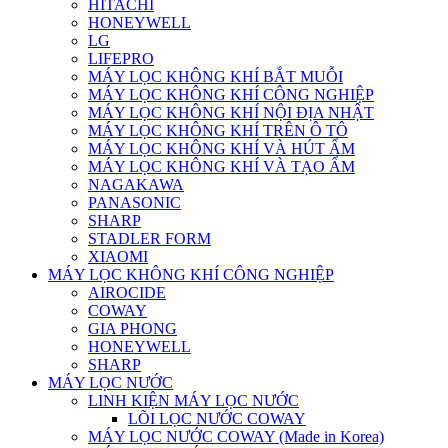
HITACHI
HONEYWELL
LG
LIFEPRO
MÁY LỌC KHÔNG KHÍ BẮT MUỖI
MÁY LỌC KHÔNG KHÍ CÔNG NGHIỆP
MÁY LỌC KHÔNG KHÍ NỘI ĐỊA NHẬT
MÁY LỌC KHÔNG KHÍ TRÊN Ô TÔ
MÁY LỌC KHÔNG KHÍ VÀ HÚT ẨM
MÁY LỌC KHÔNG KHÍ VÀ TẠO ẨM
NAGAKAWA
PANASONIC
SHARP
STADLER FORM
XIAOMI
MÁY LỌC KHÔNG KHÍ CÔNG NGHIỆP
AIROCIDE
COWAY
GIA PHONG
HONEYWELL
SHARP
MÁY LỌC NƯỚC
LINH KIỆN MÁY LỌC NƯỚC
LÕI LỌC NƯỚC COWAY
MÁY LỌC NƯỚC COWAY (Made in Korea)