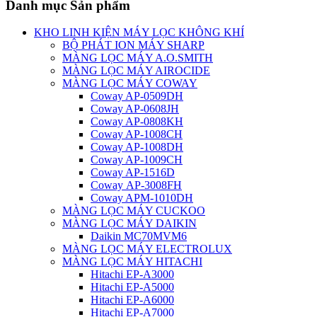
Danh mục Sản phẩm
KHO LINH KIỆN MÁY LỌC KHÔNG KHÍ
BỘ PHÁT ION MÁY SHARP
MÀNG LỌC MÁY A.O.SMITH
MÀNG LỌC MÁY AIROCIDE
MÀNG LỌC MÁY COWAY
Coway AP-0509DH
Coway AP-0608JH
Coway AP-0808KH
Coway AP-1008CH
Coway AP-1008DH
Coway AP-1009CH
Coway AP-1516D
Coway AP-3008FH
Coway APM-1010DH
MÀNG LỌC MÁY CUCKOO
MÀNG LỌC MÁY DAIKIN
Daikin MC70MVM6
MÀNG LỌC MÁY ELECTROLUX
MÀNG LỌC MÁY HITACHI
Hitachi EP-A3000
Hitachi EP-A5000
Hitachi EP-A6000
Hitachi EP-A7000