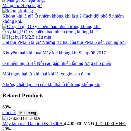
Màng lọc Hepa là gì?
Không khí là gì? Ô nhiễm không khí là gì? Cách đối phó ô nhiễm
không khí.
Ô xy là gì? Ô xy chiếm bao nhiêu trong không khí?
Hạt bụi PM2.5 là gì? Những tác hại của bụi PM2.5 đến con người.
Khuyến mại khi mua Máy lọc không khí Sharp 08.2017
Ô nhiễm bụi ở Hà Nội cao gấp nhiều lần ngưỡng cho phép
Mối nguy hại từ khí thải khi lái xe giờ cao điểm
Những chất độc hại của khí thải ô tô trong không khí
Related Products
60%
Chi tiết
Mua hàng
Máy làm mát Daikio DK-1300A
4.400.000
VNĐ
1.750.000
VNĐ
20%