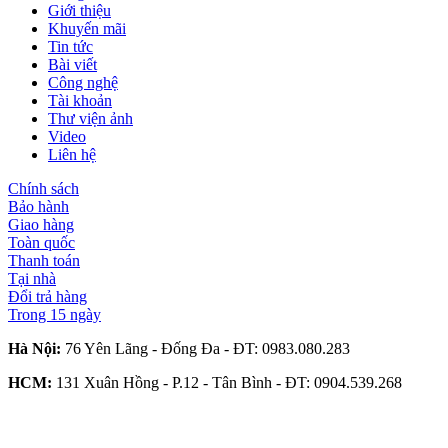
Giới thiệu
Khuyến mãi
Tin tức
Bài viết
Công nghệ
Tài khoản
Thư viện ảnh
Video
Liên hệ
Chính sách
Bảo hành
Giao hàng
Toàn quốc
Thanh toán
Tại nhà
Đổi trả hàng
Trong 15 ngày
Hà Nội:
76 Yên Lãng - Đống Đa - ĐT:
0983.080.283
HCM:
131 Xuân Hồng - P.12 - Tân Bình - ĐT:
0904.539.268