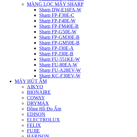
MÀNG LỌC MÁY SHARP
Sharp DW-E16FA-W
Sharp FP-F30E-C
Sharp FP-F40E-W
Sharp FP-FM40E-B
Sharp FP-G50E-W
Sharp FP-GM30E-B
Sharp FP-GM50E-B
Sharp FP-J30E-A
Sharp FP-J30E-B
Sharp FU-551KE-W
Sharp FU-80EA-W
Sharp FU-A28EV-W
Sharp KC-F30EV-W
MÁY HÚT ẨM
AIKYO
BIONAIRE
COWAY
DRYMAX
Đồng Hồ Đo Ẩm
EDISON
ELECTROLUX
FELIX
FUJIE
HARISON