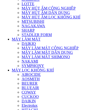
LOTTE
MÁY HÚT ẨM CÔNG NGHIỆP
MÁY HÚT ẨM DÂN DỤNG
MÁY HÚT ẨM LỌC KHÔNG KHÍ
MITSUBISHI
NAGAKAWA
SHARP
STADLER FORM
MÁY LÀM MÁT
DAIKIO
MÁY LÀM MÁT CÔNG NGHIỆP
MÁY LÀM MÁT DÂN DỤNG
MÁY LÀM MÁT SHIMONO
NAKAMI
SYMPHONY
MÁY LỌC KHÔNG KHÍ
AIROCIDE
AOSMITH
BEURER
BLUEAIR
COWAY
CUCKOO
DAIKIN
Electrolux
HITACHI