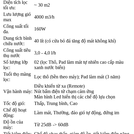
Diện tích lọc
~ 30 m2
tối ưu:
Lưu lượng gió
4000 m3/h
max
Công suất tối
160W
đa.
Dung tích bình
40 lít (có cửa bỏ đá tăng độ mát không khí)
chứa nước:
Công suất tiêu
3,0 - 4,0 l/h
thụ nước
Số lượng lớp
02 (lọc Thô, Pad làm mát tự nhiên cao cấp màu
lọc:
xanh nước biển)
Tuổi thọ màng
Lọc thô (bền theo máy); Pad làm mát (3 năm)
lọc:
Điều khiển từ xa (Remote)
Vận hành máy:
Nút bấm điện tử chạm cảm ứng
Màn hình Led hiển thị các chế độ lựa chọn
Tốc độ gió:
Thấp, Trung bình, Cao
Chế độ hoạt
Làm mát, Thường, đảo gió tự động, đứng im
động:
Độ ồn của
Từ 25dB -> 60dB
máy:
Tiết kiệm điện:
Chế độ chạy thấp, giảm độ ồn, tiết kiệm điện năng