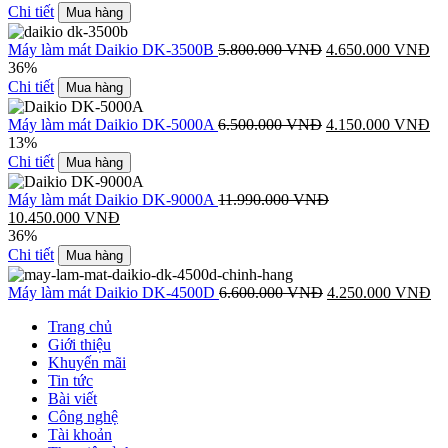
Chi tiết
Mua hàng
Máy làm mát Daikio DK-3500B
5.800.000
VNĐ
4.650.000
VNĐ
36%
Chi tiết
Mua hàng
Máy làm mát Daikio DK-5000A
6.500.000
VNĐ
4.150.000
VNĐ
13%
Chi tiết
Mua hàng
Máy làm mát Daikio DK-9000A
11.990.000
VNĐ
10.450.000
VNĐ
36%
Chi tiết
Mua hàng
Máy làm mát Daikio DK-4500D
6.600.000
VNĐ
4.250.000
VNĐ
Trang chủ
Giới thiệu
Khuyến mãi
Tin tức
Bài viết
Công nghệ
Tài khoản