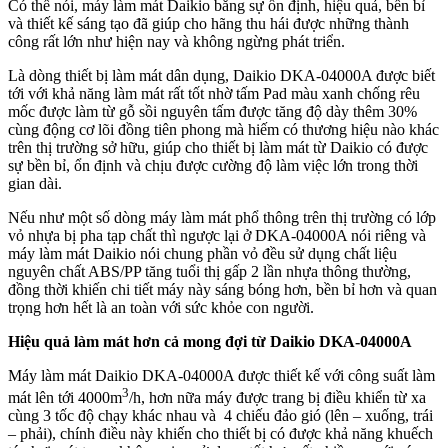
Có thể nói, máy làm mát Daikio bằng sự ổn định, hiệu quả, bền bỉ
và thiết kế sáng tạo đã giúp cho hãng thu hái được những thành
công rất lớn như hiện nay và không ngừng phát triển.
Là dòng thiết bị làm mát dân dụng, Daikio DKA-04000A được biết
tới với khả năng làm mát rất tốt nhờ tấm Pad màu xanh chống rêu
mốc được làm từ gỗ sồi nguyên tấm được tăng độ dày thêm 30%
cùng động cơ lõi đồng tiên phong mà hiếm có thương hiệu nào khác
trên thị trường sở hữu, giúp cho thiết bị làm mát từ Daikio có được
sự bền bỉ, ổn định và chịu được cường độ làm việc lớn trong thời
gian dài.
Nếu như một số dòng máy làm mát phổ thông trên thị trường có lớp
vỏ nhựa bị pha tạp chất thì ngược lại ở DKA-04000A nói riêng và
máy làm mát Daikio nói chung phần vỏ đều sử dụng chất liệu
nguyên chất ABS/PP tăng tuổi thị gấp 2 lần nhựa thông thường,
đồng thời khiến chi tiết máy này sáng bóng hơn, bền bỉ hơn và quan
trọng hơn hết là an toàn với sức khỏe con người.
Hiệu quả làm mát hơn cả mong đợi từ Daikio DKA-04000A
Máy làm mát Daikio DKA-04000A được thiết kế với công suất làm
3
mát lên tới 4000m
/h, hơn nữa máy được trang bị điều khiển từ xa
cùng 3 tốc độ chạy khác nhau và 4 chiếu đảo gió (lên – xuống, trái
– phải), chính điều này khiến cho thiết bị có được khả năng khuếch