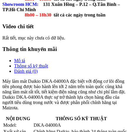
Showroom HCM:
131 Xuân Hồng – P.12 – Q.Tân Bình –
TP.Hồ Chí Minh
8h00 – 18h30
tất cả các ngày trong tuần
Video chi tiết
Rất tiết, mục này chưa có dữ liệu.
Thông tin khuyến mãi
Mô tả
Thông số kỹ thuật
Đánh giá (0)
Máy làm mát Daikio DKA-04000A đặc biệt với động cơ lõi đồng
tiên phong được bảo hành lên tới 2 năm trên toàn quốc cùng khả
năng làm mát rất tốt, tiết kiệm điện năng cũng như chi phí lắm đặt.
Daikio DKA-04000A thực sự trở thành lựa chọn hàng đầu của
người tiêu dùng trong nước và được phân phối chính hãng tại
Maizota.
NỘI DUNG
THÔNG SỐ KỸ THUẬT
Model:
DKA-04000A
Xuất xứ sản
Chính hãng Daikio, bảo thành 24 tháng toàn quốc