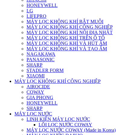
HONEYWELL
LG
LIFEPRO
MÁY LỌC KHÔNG KHÍ BẮT MUỖI
MÁY LỌC KHÔNG KHÍ CÔNG NGHIỆP
MÁY LỌC KHÔNG KHÍ NỘI ĐỊA NHẬT
MÁY LỌC KHÔNG KHÍ TRÊN Ô TÔ
MÁY LỌC KHÔNG KHÍ VÀ HÚT ẨM
MÁY LỌC KHÔNG KHÍ VÀ TẠO ẨM
NAGAKAWA
PANASONIC
SHARP
STADLER FORM
XIAOMI
MÁY LỌC KHÔNG KHÍ CÔNG NGHIỆP
AIROCIDE
COWAY
GIA PHONG
HONEYWELL
SHARP
MÁY LỌC NƯỚC
LINH KIỆN MÁY LỌC NƯỚC
LÕI LỌC NƯỚC COWAY
MÁY LỌC NƯỚC COWAY (Made in Korea)