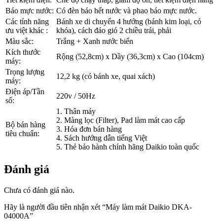
Báo mực nước:
Có đèn báo hết nước và phao báo mực nước.
Các tính năng
Bánh xe di chuyển 4 hướng (bánh kim loại, có
ưu việt khác :
khóa), cách đảo gió 2 chiều trái, phải
Màu sắc:
Trắng + Xanh nước biển
Kích thước
Rộng (52,8cm) x Dầy (36,3cm) x Cao (104cm)
máy:
Trọng lượng
12,2 kg (có bánh xe, quai xách)
máy:
Điện áp/Tần
220v / 50Hz
số:
1. Thân máy
2. Màng lọc (Filter), Pad làm mát cao cấp
Bộ bán hàng
3. Hóa đơn bán hàng
tiêu chuẩn:
4. Sách hướng dẫn tiếng Việt
5. Thẻ bảo hành chính hãng Daikio toàn quốc
Đánh giá
Chưa có đánh giá nào.
Hãy là người đầu tiên nhận xét “Máy làm mát Daikio DKA-
04000A”