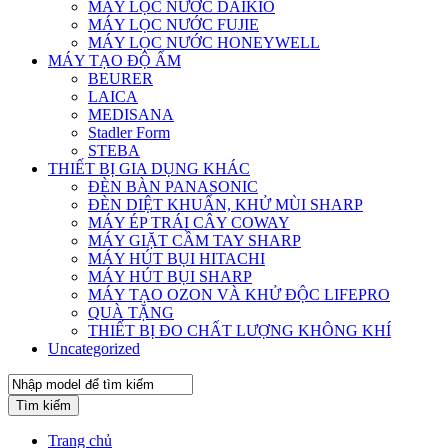
MÁY LỌC NƯỚC DAIKIO
MÁY LỌC NƯỚC FUJIE
MÁY LỌC NƯỚC HONEYWELL
MÁY TẠO ĐỘ ẨM
BEURER
LAICA
MEDISANA
Stadler Form
STEBA
THIẾT BỊ GIA DỤNG KHÁC
ĐÈN BÀN PANASONIC
ĐÈN DIỆT KHUẨN, KHỬ MÙI SHARP
MÁY ÉP TRÁI CÂY COWAY
MÁY GIẶT CẦM TAY SHARP
MÁY HÚT BỤI HITACHI
MÁY HÚT BỤI SHARP
MÁY TẠO OZON VÀ KHỬ ĐỘC LIFEPRO
QUÀ TẶNG
THIẾT BỊ ĐO CHẤT LƯỢNG KHÔNG KHÍ
Uncategorized
Tìm kiếm
Trang chủ