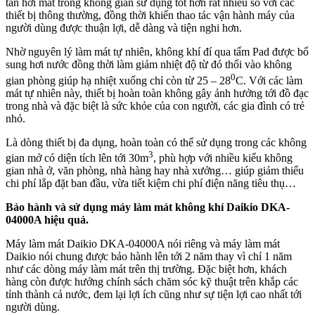
tán hơi mát trong không gian sử dụng tốt hơn rất nhiều so với các
thiết bị thông thường, đồng thời khiến thao tác vận hành máy của
người dùng được thuận lợi, dễ dàng và tiện nghi hơn.
Nhờ nguyên lý làm mát tự nhiên, không khí đí qua tấm Pad được bổ
sung hơi nước đồng thời làm giảm nhiệt độ từ đó thổi vào không
0
gian phòng giúp hạ nhiệt xuống chỉ còn từ 25 – 28
C. Với các làm
mát tự nhiên này, thiết bị hoàn toàn không gây ảnh hưởng tới đồ đạc
trong nhà và đặc biệt là sức khỏe của con người, các gia đình có trẻ
nhỏ.
Là dòng thiết bị đa dụng, hoàn toàn có thể sử dụng trong các không
3
gian mở có diện tích lên tới 30m
, phù hợp với nhiều kiểu không
gian nhà ở, văn phòng, nhà hàng hay nhà xưởng… giúp giảm thiểu
chi phí lắp đặt ban đầu, vừa tiết kiệm chi phí điện năng tiêu thụ…
Bảo hành và sử dụng máy làm mát không khí Daikio DKA-
04000A hiệu quả.
Máy làm mát Daikio DKA-04000A nói riêng và máy làm mát
Daikio nói chung được bảo hành lên tới 2 năm thay vì chỉ 1 năm
như các dòng máy làm mát trên thị trường. Đặc biệt hơn, khách
hàng còn được hưởng chính sách chăm sóc kỹ thuật trên khắp các
tỉnh thành cả nước, đem lại lợi ích cũng như sự tiện lợi cao nhất tới
người dùng.