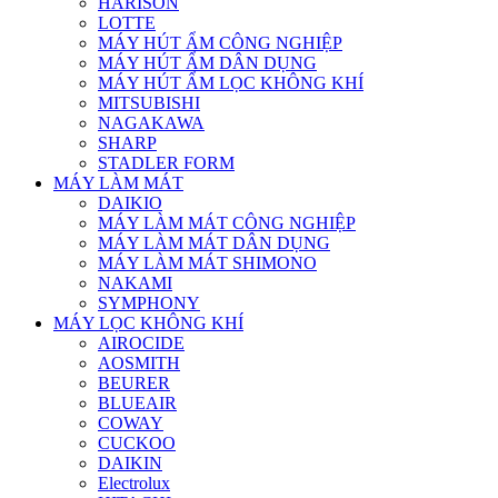
HARISON
LOTTE
MÁY HÚT ẨM CÔNG NGHIỆP
MÁY HÚT ẨM DÂN DỤNG
MÁY HÚT ẨM LỌC KHÔNG KHÍ
MITSUBISHI
NAGAKAWA
SHARP
STADLER FORM
MÁY LÀM MÁT
DAIKIO
MÁY LÀM MÁT CÔNG NGHIỆP
MÁY LÀM MÁT DÂN DỤNG
MÁY LÀM MÁT SHIMONO
NAKAMI
SYMPHONY
MÁY LỌC KHÔNG KHÍ
AIROCIDE
AOSMITH
BEURER
BLUEAIR
COWAY
CUCKOO
DAIKIN
Electrolux