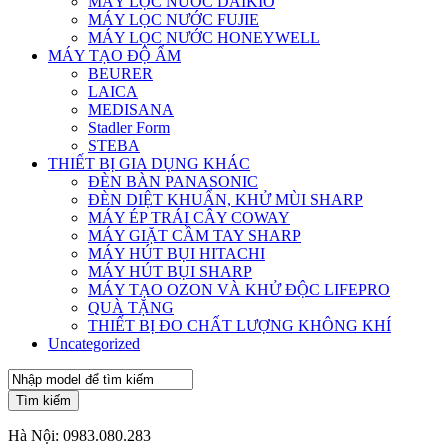
MÁY LỌC NƯỚC DAIKIO
MÁY LỌC NƯỚC FUJIE
MÁY LỌC NƯỚC HONEYWELL
MÁY TẠO ĐỘ ẨM
BEURER
LAICA
MEDISANA
Stadler Form
STEBA
THIẾT BỊ GIA DỤNG KHÁC
ĐÈN BÀN PANASONIC
ĐÈN DIỆT KHUẨN, KHỬ MÙI SHARP
MÁY ÉP TRÁI CÂY COWAY
MÁY GIẶT CẦM TAY SHARP
MÁY HÚT BỤI HITACHI
MÁY HÚT BỤI SHARP
MÁY TẠO OZON VÀ KHỬ ĐỘC LIFEPRO
QUÀ TẶNG
THIẾT BỊ ĐO CHẤT LƯỢNG KHÔNG KHÍ
Uncategorized
Tìm kiếm
Hà Nội:
0983.080.283