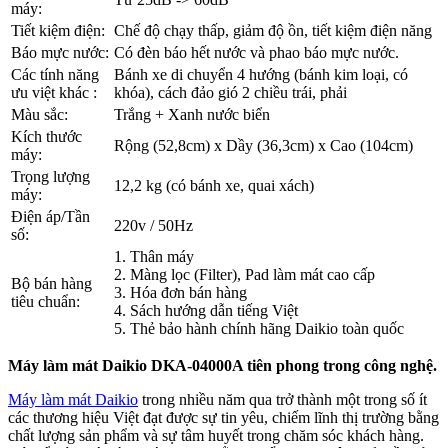
máy:
Tiết kiệm điện:
Chế độ chạy thấp, giảm độ ồn, tiết kiệm điện năng
Báo mực nước:
Có đèn báo hết nước và phao báo mực nước.
Các tính năng
Bánh xe di chuyển 4 hướng (bánh kim loại, có
ưu việt khác :
khóa), cách đảo gió 2 chiều trái, phải
Màu sắc:
Trắng + Xanh nước biển
Kích thước
Rộng (52,8cm) x Dầy (36,3cm) x Cao (104cm)
máy:
Trọng lượng
12,2 kg (có bánh xe, quai xách)
máy:
Điện áp/Tần
220v / 50Hz
số:
1. Thân máy
2. Màng lọc (Filter), Pad làm mát cao cấp
Bộ bán hàng
3. Hóa đơn bán hàng
tiêu chuẩn:
4. Sách hướng dẫn tiếng Việt
5. Thẻ bảo hành chính hãng Daikio toàn quốc
Máy làm mát Daikio DKA-04000A tiên phong trong công nghệ.
Máy làm mát Daikio
trong nhiều năm qua trở thành một trong số ít
các thương hiệu Việt đạt được sự tin yêu, chiếm lĩnh thị trường bằng
chất lượng sản phẩm và sự tâm huyết trong chăm sóc khách hàng.