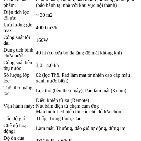
phẩm:
(bảo hành tại nhà với khu vực nội thành)
Diện tích lọc
~ 30 m2
tối ưu:
Lưu lượng gió
4000 m3/h
max
Công suất tối
160W
đa.
Dung tích bình
40 lít (có cửa bỏ đá tăng độ mát không khí)
chứa nước:
Công suất tiêu
3,0 - 4,0 l/h
thụ nước
Số lượng lớp
02 (lọc Thô, Pad làm mát tự nhiên cao cấp màu
lọc:
xanh nước biển)
Tuổi thọ màng
Lọc thô (bền theo máy); Pad làm mát (3 năm)
lọc:
Điều khiển từ xa (Remote)
Vận hành máy:
Nút bấm điện tử chạm cảm ứng
Màn hình Led hiển thị các chế độ lựa chọn
Tốc độ gió:
Thấp, Trung bình, Cao
Chế độ hoạt
Làm mát, Thường, đảo gió tự động, đứng im
động:
Độ ồn của
Từ 25dB -> 60dB