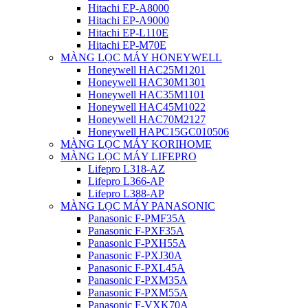
Hitachi EP-A8000
Hitachi EP-A9000
Hitachi EP-L110E
Hitachi EP-M70E
MÀNG LỌC MÁY HONEYWELL
Honeywell HAC25M1201
Honeywell HAC30M1301
Honeywell HAC35M1101
Honeywell HAC45M1022
Honeywell HAC70M2127
Honeywell HAPC15GC010506
MÀNG LỌC MÁY KORIHOME
MÀNG LỌC MÁY LIFEPRO
Lifepro L318-AZ
Lifepro L366-AP
Lifepro L388-AP
MÀNG LỌC MÁY PANASONIC
Panasonic F-PMF35A
Panasonic F-PXF35A
Panasonic F-PXH55A
Panasonic F-PXJ30A
Panasonic F-PXL45A
Panasonic F-PXM35A
Panasonic F-PXM55A
Panasonic F-VXK70A