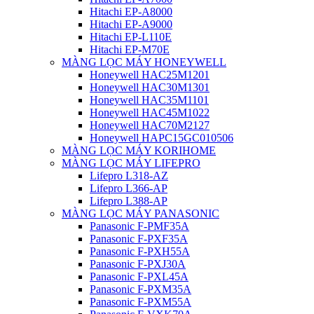
Hitachi EP-A8000
Hitachi EP-A9000
Hitachi EP-L110E
Hitachi EP-M70E
MÀNG LỌC MÁY HONEYWELL
Honeywell HAC25M1201
Honeywell HAC30M1301
Honeywell HAC35M1101
Honeywell HAC45M1022
Honeywell HAC70M2127
Honeywell HAPC15GC010506
MÀNG LỌC MÁY KORIHOME
MÀNG LỌC MÁY LIFEPRO
Lifepro L318-AZ
Lifepro L366-AP
Lifepro L388-AP
MÀNG LỌC MÁY PANASONIC
Panasonic F-PMF35A
Panasonic F-PXF35A
Panasonic F-PXH55A
Panasonic F-PXJ30A
Panasonic F-PXL45A
Panasonic F-PXM35A
Panasonic F-PXM55A