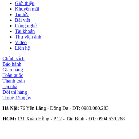
Giới thiệu
Khuyến mãi
Tin tức
Bài viết
Công nghệ
Tài khoản
Thư viện ảnh
Video
Liên hệ
Chính sách
Bảo hành
Giao hàng
Toàn quốc
Thanh toán
Tại nhà
Đổi trả hàng
Trong 15 ngày
Hà Nội:
76 Yên Lãng - Đống Đa - ĐT:
0983.080.283
HCM:
131 Xuân Hồng - P.12 - Tân Bình - ĐT:
0904.539.268