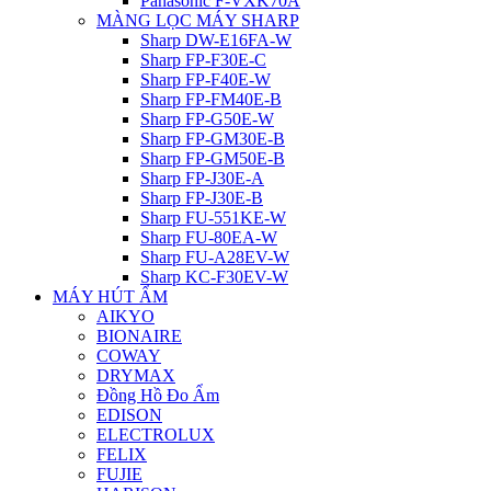
Panasonic F-VXK70A
MÀNG LỌC MÁY SHARP
Sharp DW-E16FA-W
Sharp FP-F30E-C
Sharp FP-F40E-W
Sharp FP-FM40E-B
Sharp FP-G50E-W
Sharp FP-GM30E-B
Sharp FP-GM50E-B
Sharp FP-J30E-A
Sharp FP-J30E-B
Sharp FU-551KE-W
Sharp FU-80EA-W
Sharp FU-A28EV-W
Sharp KC-F30EV-W
MÁY HÚT ẨM
AIKYO
BIONAIRE
COWAY
DRYMAX
Đồng Hồ Đo Ẩm
EDISON
ELECTROLUX
FELIX
FUJIE