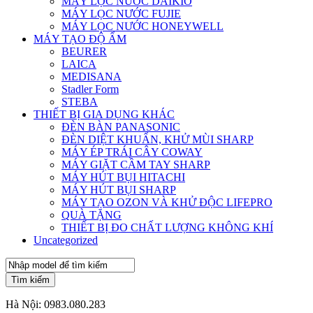
MÁY LỌC NƯỚC DAIKIO
MÁY LỌC NƯỚC FUJIE
MÁY LỌC NƯỚC HONEYWELL
MÁY TẠO ĐỘ ẨM
BEURER
LAICA
MEDISANA
Stadler Form
STEBA
THIẾT BỊ GIA DỤNG KHÁC
ĐÈN BÀN PANASONIC
ĐÈN DIỆT KHUẨN, KHỬ MÙI SHARP
MÁY ÉP TRÁI CÂY COWAY
MÁY GIẶT CẦM TAY SHARP
MÁY HÚT BỤI HITACHI
MÁY HÚT BỤI SHARP
MÁY TẠO OZON VÀ KHỬ ĐỘC LIFEPRO
QUÀ TẶNG
THIẾT BỊ ĐO CHẤT LƯỢNG KHÔNG KHÍ
Uncategorized
Tìm kiếm
Hà Nội:
0983.080.283