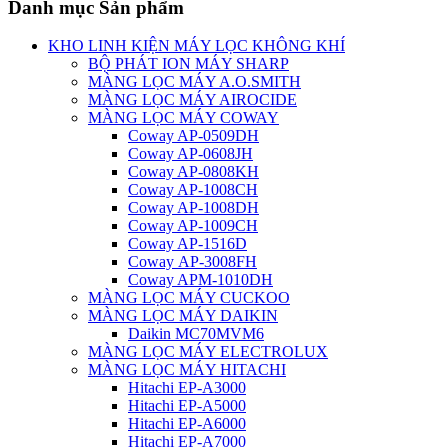
Danh mục Sản phẩm
KHO LINH KIỆN MÁY LỌC KHÔNG KHÍ
BỘ PHÁT ION MÁY SHARP
MÀNG LỌC MÁY A.O.SMITH
MÀNG LỌC MÁY AIROCIDE
MÀNG LỌC MÁY COWAY
Coway AP-0509DH
Coway AP-0608JH
Coway AP-0808KH
Coway AP-1008CH
Coway AP-1008DH
Coway AP-1009CH
Coway AP-1516D
Coway AP-3008FH
Coway APM-1010DH
MÀNG LỌC MÁY CUCKOO
MÀNG LỌC MÁY DAIKIN
Daikin MC70MVM6
MÀNG LỌC MÁY ELECTROLUX
MÀNG LỌC MÁY HITACHI
Hitachi EP-A3000
Hitachi EP-A5000
Hitachi EP-A6000
Hitachi EP-A7000