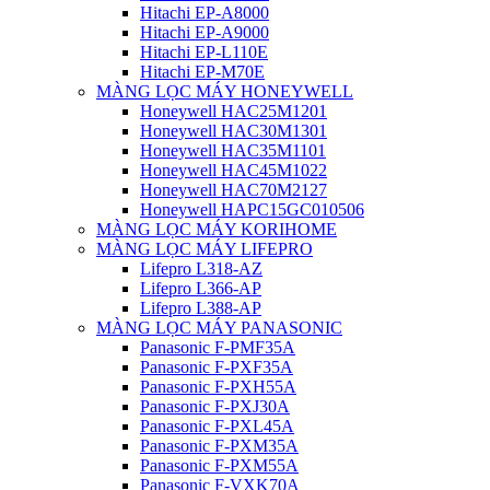
Hitachi EP-A8000
Hitachi EP-A9000
Hitachi EP-L110E
Hitachi EP-M70E
MÀNG LỌC MÁY HONEYWELL
Honeywell HAC25M1201
Honeywell HAC30M1301
Honeywell HAC35M1101
Honeywell HAC45M1022
Honeywell HAC70M2127
Honeywell HAPC15GC010506
MÀNG LỌC MÁY KORIHOME
MÀNG LỌC MÁY LIFEPRO
Lifepro L318-AZ
Lifepro L366-AP
Lifepro L388-AP
MÀNG LỌC MÁY PANASONIC
Panasonic F-PMF35A
Panasonic F-PXF35A
Panasonic F-PXH55A
Panasonic F-PXJ30A
Panasonic F-PXL45A
Panasonic F-PXM35A
Panasonic F-PXM55A
Panasonic F-VXK70A