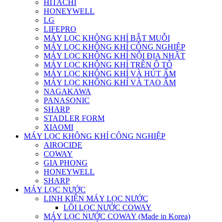
HITACHI
HONEYWELL
LG
LIFEPRO
MÁY LỌC KHÔNG KHÍ BẮT MUỖI
MÁY LỌC KHÔNG KHÍ CÔNG NGHIỆP
MÁY LỌC KHÔNG KHÍ NỘI ĐỊA NHẬT
MÁY LỌC KHÔNG KHÍ TRÊN Ô TÔ
MÁY LỌC KHÔNG KHÍ VÀ HÚT ẨM
MÁY LỌC KHÔNG KHÍ VÀ TẠO ẨM
NAGAKAWA
PANASONIC
SHARP
STADLER FORM
XIAOMI
MÁY LỌC KHÔNG KHÍ CÔNG NGHIỆP
AIROCIDE
COWAY
GIA PHONG
HONEYWELL
SHARP
MÁY LỌC NƯỚC
LINH KIỆN MÁY LỌC NƯỚC
LÕI LỌC NƯỚC COWAY
MÁY LỌC NƯỚC COWAY (Made in Korea)