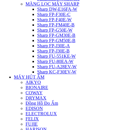
MÀNG LỌC MÁY SHARP
Sharp DW-E16FA-W
Sharp FP-F30E-C
Sharp FP-F40E-W
Sharp FP-FM40E-B
Sharp FP-G50E-W
Sharp FP-GM30E-B
Sharp FP-GM50E-B
Sharp FP-J30E-A
Sharp FP-J30E-B
Sharp FU-551KE-W
Sharp FU-80EA-W
Sharp FU-A28EV-W
Sharp KC-F30EV-W
MÁY HÚT ẨM
AIKYO
BIONAIRE
COWAY
DRYMAX
Đồng Hồ Đo Ẩm
EDISON
ELECTROLUX
FELIX
FUJIE
HARISON