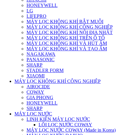
HONEYWELL
LG
LIFEPRO
MÁY LỌC KHÔNG KHÍ BẮT MUỖI
MÁY LỌC KHÔNG KHÍ CÔNG NGHIỆP
MÁY LỌC KHÔNG KHÍ NỘI ĐỊA NHẬT
MÁY LỌC KHÔNG KHÍ TRÊN Ô TÔ
MÁY LỌC KHÔNG KHÍ VÀ HÚT ẨM
MÁY LỌC KHÔNG KHÍ VÀ TẠO ẨM
NAGAKAWA
PANASONIC
SHARP
STADLER FORM
XIAOMI
MÁY LỌC KHÔNG KHÍ CÔNG NGHIỆP
AIROCIDE
COWAY
GIA PHONG
HONEYWELL
SHARP
MÁY LỌC NƯỚC
LINH KIỆN MÁY LỌC NƯỚC
LÕI LỌC NƯỚC COWAY
MÁY LỌC NƯỚC COWAY (Made in Korea)