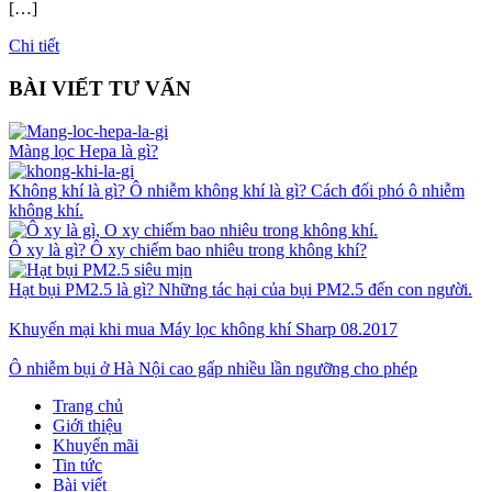
[…]
Chi tiết
BÀI VIẾT TƯ VẤN
Màng lọc Hepa là gì?
Không khí là gì? Ô nhiễm không khí là gì? Cách đối phó ô nhiễm
không khí.
Ô xy là gì? Ô xy chiếm bao nhiêu trong không khí?
Hạt bụi PM2.5 là gì? Những tác hại của bụi PM2.5 đến con người.
Khuyến mại khi mua Máy lọc không khí Sharp 08.2017
Ô nhiễm bụi ở Hà Nội cao gấp nhiều lần ngưỡng cho phép
Trang chủ
Giới thiệu
Khuyến mãi
Tin tức
Bài viết