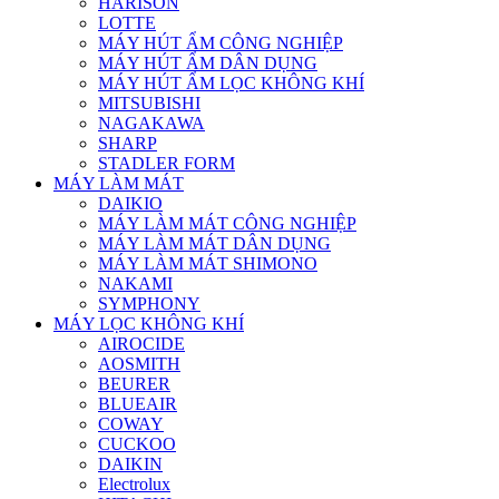
HARISON
LOTTE
MÁY HÚT ẨM CÔNG NGHIỆP
MÁY HÚT ẨM DÂN DỤNG
MÁY HÚT ẨM LỌC KHÔNG KHÍ
MITSUBISHI
NAGAKAWA
SHARP
STADLER FORM
MÁY LÀM MÁT
DAIKIO
MÁY LÀM MÁT CÔNG NGHIỆP
MÁY LÀM MÁT DÂN DỤNG
MÁY LÀM MÁT SHIMONO
NAKAMI
SYMPHONY
MÁY LỌC KHÔNG KHÍ
AIROCIDE
AOSMITH
BEURER
BLUEAIR
COWAY
CUCKOO
DAIKIN
Electrolux