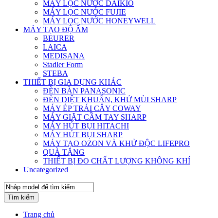
MÁY LỌC NƯỚC DAIKIO
MÁY LỌC NƯỚC FUJIE
MÁY LỌC NƯỚC HONEYWELL
MÁY TẠO ĐỘ ẨM
BEURER
LAICA
MEDISANA
Stadler Form
STEBA
THIẾT BỊ GIA DỤNG KHÁC
ĐÈN BÀN PANASONIC
ĐÈN DIỆT KHUẨN, KHỬ MÙI SHARP
MÁY ÉP TRÁI CÂY COWAY
MÁY GIẶT CẦM TAY SHARP
MÁY HÚT BỤI HITACHI
MÁY HÚT BỤI SHARP
MÁY TẠO OZON VÀ KHỬ ĐỘC LIFEPRO
QUÀ TẶNG
THIẾT BỊ ĐO CHẤT LƯỢNG KHÔNG KHÍ
Uncategorized
Tìm kiếm
Trang chủ