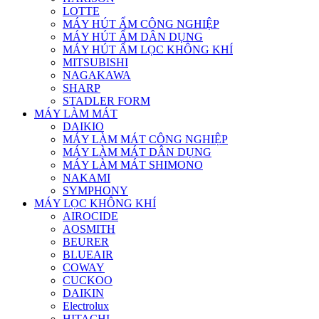
LOTTE
MÁY HÚT ẨM CÔNG NGHIỆP
MÁY HÚT ẨM DÂN DỤNG
MÁY HÚT ẨM LỌC KHÔNG KHÍ
MITSUBISHI
NAGAKAWA
SHARP
STADLER FORM
MÁY LÀM MÁT
DAIKIO
MÁY LÀM MÁT CÔNG NGHIỆP
MÁY LÀM MÁT DÂN DỤNG
MÁY LÀM MÁT SHIMONO
NAKAMI
SYMPHONY
MÁY LỌC KHÔNG KHÍ
AIROCIDE
AOSMITH
BEURER
BLUEAIR
COWAY
CUCKOO
DAIKIN
Electrolux
HITACHI