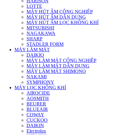
HARISON
LOTTE
MÁY HÚT ẨM CÔNG NGHIỆP
MÁY HÚT ẨM DÂN DỤNG
MÁY HÚT ẨM LỌC KHÔNG KHÍ
MITSUBISHI
NAGAKAWA
SHARP
STADLER FORM
MÁY LÀM MÁT
DAIKIO
MÁY LÀM MÁT CÔNG NGHIỆP
MÁY LÀM MÁT DÂN DỤNG
MÁY LÀM MÁT SHIMONO
NAKAMI
SYMPHONY
MÁY LỌC KHÔNG KHÍ
AIROCIDE
AOSMITH
BEURER
BLUEAIR
COWAY
CUCKOO
DAIKIN
Electrolux