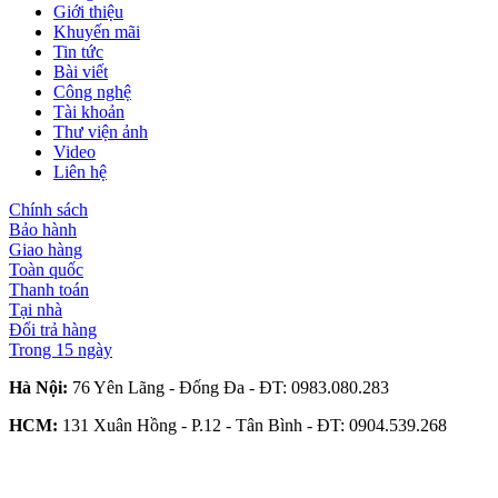
Giới thiệu
Khuyến mãi
Tin tức
Bài viết
Công nghệ
Tài khoản
Thư viện ảnh
Video
Liên hệ
Chính sách
Bảo hành
Giao hàng
Toàn quốc
Thanh toán
Tại nhà
Đổi trả hàng
Trong 15 ngày
Hà Nội:
76 Yên Lãng - Đống Đa - ĐT:
0983.080.283
HCM:
131 Xuân Hồng - P.12 - Tân Bình - ĐT:
0904.539.268