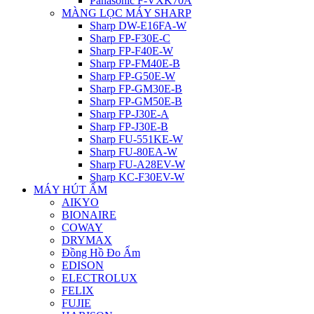
Panasonic F-VXK70A
MÀNG LỌC MÁY SHARP
Sharp DW-E16FA-W
Sharp FP-F30E-C
Sharp FP-F40E-W
Sharp FP-FM40E-B
Sharp FP-G50E-W
Sharp FP-GM30E-B
Sharp FP-GM50E-B
Sharp FP-J30E-A
Sharp FP-J30E-B
Sharp FU-551KE-W
Sharp FU-80EA-W
Sharp FU-A28EV-W
Sharp KC-F30EV-W
MÁY HÚT ẨM
AIKYO
BIONAIRE
COWAY
DRYMAX
Đồng Hồ Đo Ẩm
EDISON
ELECTROLUX
FELIX
FUJIE