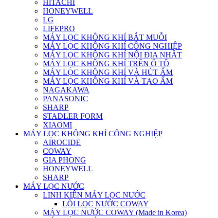
HITACHI
HONEYWELL
LG
LIFEPRO
MÁY LỌC KHÔNG KHÍ BẮT MUỖI
MÁY LỌC KHÔNG KHÍ CÔNG NGHIỆP
MÁY LỌC KHÔNG KHÍ NỘI ĐỊA NHẬT
MÁY LỌC KHÔNG KHÍ TRÊN Ô TÔ
MÁY LỌC KHÔNG KHÍ VÀ HÚT ẨM
MÁY LỌC KHÔNG KHÍ VÀ TẠO ẨM
NAGAKAWA
PANASONIC
SHARP
STADLER FORM
XIAOMI
MÁY LỌC KHÔNG KHÍ CÔNG NGHIỆP
AIROCIDE
COWAY
GIA PHONG
HONEYWELL
SHARP
MÁY LỌC NƯỚC
LINH KIỆN MÁY LỌC NƯỚC
LÕI LỌC NƯỚC COWAY
MÁY LỌC NƯỚC COWAY (Made in Korea)