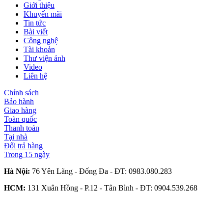
Giới thiệu
Khuyến mãi
Tin tức
Bài viết
Công nghệ
Tài khoản
Thư viện ảnh
Video
Liên hệ
Chính sách
Bảo hành
Giao hàng
Toàn quốc
Thanh toán
Tại nhà
Đổi trả hàng
Trong 15 ngày
Hà Nội:
76 Yên Lãng - Đống Đa - ĐT:
0983.080.283
HCM:
131 Xuân Hồng - P.12 - Tân Bình - ĐT:
0904.539.268