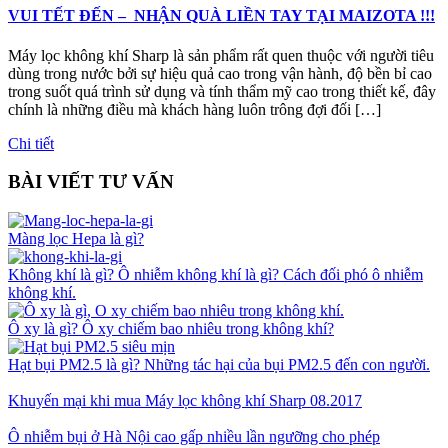
VUI TẾT ĐẾN – NHẬN QUÀ LIỀN TAY TẠI MAIZOTA !!!
Máy lọc không khí Sharp là sản phẩm rất quen thuộc với người tiêu
dùng trong nước bởi sự hiệu quả cao trong vận hành, độ bền bỉ cao
trong suốt quá trình sử dụng và tính thẩm mỹ cao trong thiết kế, đây
chính là những điều mà khách hàng luôn trông đợi đối […]
Chi tiết
BÀI VIẾT TƯ VẤN
Màng lọc Hepa là gì?
Không khí là gì? Ô nhiễm không khí là gì? Cách đối phó ô nhiễm
không khí.
Ô xy là gì? Ô xy chiếm bao nhiêu trong không khí?
Hạt bụi PM2.5 là gì? Những tác hại của bụi PM2.5 đến con người.
Khuyến mại khi mua Máy lọc không khí Sharp 08.2017
Ô nhiễm bụi ở Hà Nội cao gấp nhiều lần ngưỡng cho phép