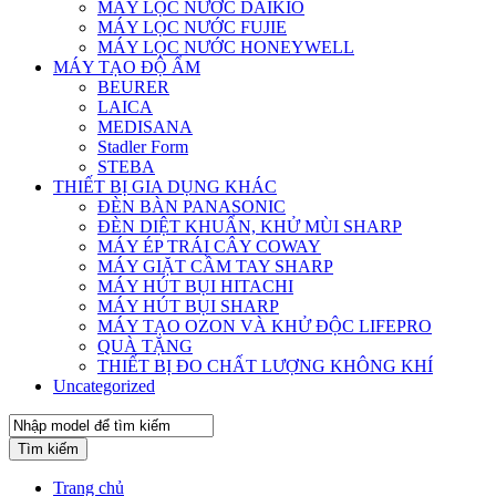
MÁY LỌC NƯỚC DAIKIO
MÁY LỌC NƯỚC FUJIE
MÁY LỌC NƯỚC HONEYWELL
MÁY TẠO ĐỘ ẨM
BEURER
LAICA
MEDISANA
Stadler Form
STEBA
THIẾT BỊ GIA DỤNG KHÁC
ĐÈN BÀN PANASONIC
ĐÈN DIỆT KHUẨN, KHỬ MÙI SHARP
MÁY ÉP TRÁI CÂY COWAY
MÁY GIẶT CẦM TAY SHARP
MÁY HÚT BỤI HITACHI
MÁY HÚT BỤI SHARP
MÁY TẠO OZON VÀ KHỬ ĐỘC LIFEPRO
QUÀ TẶNG
THIẾT BỊ ĐO CHẤT LƯỢNG KHÔNG KHÍ
Uncategorized
Tìm kiếm
Trang chủ