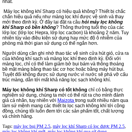
nhất.
Máy lọc không khí Sharp có hiệu quả không? Thiết bị chắc
chắn hiệu quả nếu như màng lọc khí được vệ sinh và thay
mới theo định kỳ. Ở đây lại đặt ra câu
hỏi máy lọc không
khí Sharp có bền không
? Thông thường tuổi thọ của các
lớp lọc (lớp lọc Hepra, lớp lọc cacbon) là khoảng 2 năm. Tuy
nhiên tùy vào điều kiện sử dụng hay mức độ ô nhiễm của
phòng mà thời gian sử dụng có thể ngắn hơn.
Người dùng cần ghi nhớ thao tác vệ sinh cửa hút gió, cửa ra
của không khí sạch và màng lọc khí theo định kỳ. Đối với
màng lọc, chỉ có thể làm giảm bở bụi bám và thông thoáng
bề mặt màng bằng thao tác cơ học hoặc bằng máy hút bụi.
Tuyệt đối không được sử dụng nước vì nước sẽ phá vỡ cấu
trúc màng, dẫn tới mất khả năng lọc sạch không khí.
Máy lọc không khí Sharp có tốt không
chỉ có bằng thực
nghiệm sử dụng, chúng ta mới có thể rút ra cho mình đánh
giá cá nhân, tuy nhiên với
Maizota
trong suốt nhiều năm qua
làm sứ mệnh mang các thiết bị lọc sạch không khí tới cộng
đồng, chúng tôi luôn đem tới các sản phẩm tốt, chất lượng
và chính hãng.
Tags:
máy lọc bụi PM 2.5
,
máy lọc khí Sharp có lọc được PM 2.5
,
máy lọc không khí mới
,
máy lọc không khí qua sử dụng
,