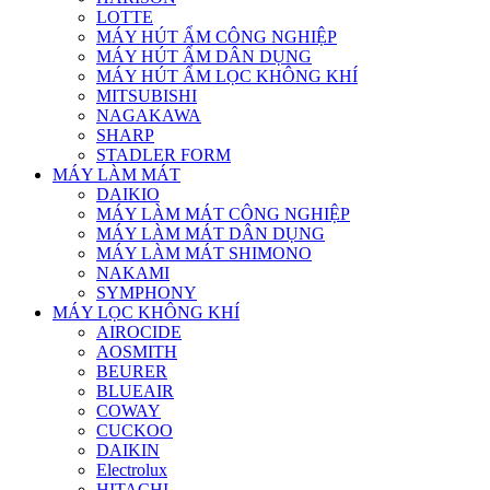
LOTTE
MÁY HÚT ẨM CÔNG NGHIỆP
MÁY HÚT ẨM DÂN DỤNG
MÁY HÚT ẨM LỌC KHÔNG KHÍ
MITSUBISHI
NAGAKAWA
SHARP
STADLER FORM
MÁY LÀM MÁT
DAIKIO
MÁY LÀM MÁT CÔNG NGHIỆP
MÁY LÀM MÁT DÂN DỤNG
MÁY LÀM MÁT SHIMONO
NAKAMI
SYMPHONY
MÁY LỌC KHÔNG KHÍ
AIROCIDE
AOSMITH
BEURER
BLUEAIR
COWAY
CUCKOO
DAIKIN
Electrolux
HITACHI