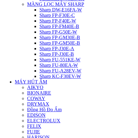
MÀNG LỌC MÁY SHARP
Sharp DW-E16FA-W
Sharp FP-F30E-C
Sharp FP-F40E-W
Sharp FP-FM40E-B
Sharp FP-G50E-W
Sharp FP-GM30E-B
Sharp FP-GM50E-B
Sharp FP-J30E-A
Sharp FP-J30E-B
Sharp FU-551KE-W
Sharp FU-80EA-W
Sharp FU-A28EV-W
Sharp KC-F30EV-W
MÁY HÚT ẨM
AIKYO
BIONAIRE
COWAY
DRYMAX
Đồng Hồ Đo Ẩm
EDISON
ELECTROLUX
FELIX
FUJIE
HARISON