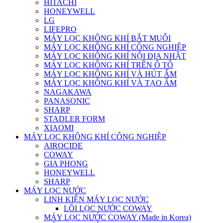
HITACHI
HONEYWELL
LG
LIFEPRO
MÁY LỌC KHÔNG KHÍ BẮT MUỖI
MÁY LỌC KHÔNG KHÍ CÔNG NGHIỆP
MÁY LỌC KHÔNG KHÍ NỘI ĐỊA NHẬT
MÁY LỌC KHÔNG KHÍ TRÊN Ô TÔ
MÁY LỌC KHÔNG KHÍ VÀ HÚT ẨM
MÁY LỌC KHÔNG KHÍ VÀ TẠO ẨM
NAGAKAWA
PANASONIC
SHARP
STADLER FORM
XIAOMI
MÁY LỌC KHÔNG KHÍ CÔNG NGHIỆP
AIROCIDE
COWAY
GIA PHONG
HONEYWELL
SHARP
MÁY LỌC NƯỚC
LINH KIỆN MÁY LỌC NƯỚC
LÕI LỌC NƯỚC COWAY
MÁY LỌC NƯỚC COWAY (Made in Korea)