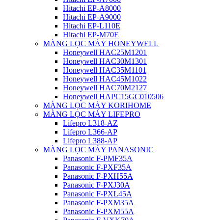
Hitachi EP-A8000
Hitachi EP-A9000
Hitachi EP-L110E
Hitachi EP-M70E
MÀNG LỌC MÁY HONEYWELL
Honeywell HAC25M1201
Honeywell HAC30M1301
Honeywell HAC35M1101
Honeywell HAC45M1022
Honeywell HAC70M2127
Honeywell HAPC15GC010506
MÀNG LỌC MÁY KORIHOME
MÀNG LỌC MÁY LIFEPRO
Lifepro L318-AZ
Lifepro L366-AP
Lifepro L388-AP
MÀNG LỌC MÁY PANASONIC
Panasonic F-PMF35A
Panasonic F-PXF35A
Panasonic F-PXH55A
Panasonic F-PXJ30A
Panasonic F-PXL45A
Panasonic F-PXM35A
Panasonic F-PXM55A