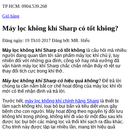
TP HCM:
0904.539.268
Giỏ hàng
Máy lọc không khí Sharp có tốt không?
Đăng ngày:
19 Th10 2017
Đăng bởi:
MR. Hiếu
Máy lọc không khí Sharp có tốt không
là câu hỏi mà nhiều
người đang quan tâm tới sản phẩm máy lọc khí chú ý, tuy
nhiên đối với những gia đình, công sở hay nhà xưởng đã
vận hành máy lọc khí Sharp chắc chắn nhận thấy rõ rệt sự
thay đổi tích cực trong khí thở.
Máy lọc không khí Sharp có hiệu quả không
? Để trả lời
chúng ta cần nắm bắt cơ chế hoạt động của máy lọc khí rồi
mới có thể nhận định và trả lời.
Trước hết,
máy lọc không khí chính hãng Sharp
là thiết bị
làm sạch không khí, loại bỏ bụi bẩn và tiêu diệt virus gây
bệnh cho con người. Máy hoạt động theo nguyên lý đối lưu
không khí trong phòng, không khí đi vào từ một đầu sau khi
được lọc bụi bởi các màng lọc và thổi khí sạch ra đầu khác.
Chu trình này được lặp lại nhiều lần, mang tới hiệu quả