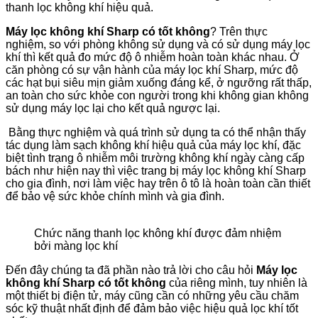
thanh lọc không khí hiệu quả.
Máy lọc không khí Sharp có tốt không
? Trên thực
nghiệm,
so với phòng không sử dụng và có sử dụng máy lọc
khí thì kết quả đo mức độ ô nhiễm hoàn toàn khác nhau. Ở
căn phòng có sự vận hành của máy lọc khí Sharp, mức độ
các hạt bụi siêu mịn giảm xuống đáng kể, ở ngưỡng rất thấp,
an toàn cho sức khỏe con người trong khi không gian không
sử dụng máy lọc lại cho kết quả ngược lại.
Bằng thực nghiệm và quá trình sử dụng ta có thể nhận thấy
tác dụng làm sạch không khí hiệu quả của máy lọc khí, đặc
biệt tình trạng ô nhiễm môi trường không khí ngày càng cấp
bách như hiện nay thì việc trang bị máy lọc không khí Sharp
cho gia đình, nơi làm việc hay trên ô tô là hoàn toàn cần thiết
để bảo vệ sức khỏe chính mình và gia đình.
Chức năng thanh lọc không khí được đảm nhiệm
bởi màng lọc khí
Đến đây chúng ta đã phần nào trả lời cho câu hỏi
Máy lọc
không khí Sharp có tốt không
của riêng mình, tuy nhiên là
một thiết bị điện tử, máy cũng cần có những yêu cầu chăm
sóc kỹ thuật nhất định để đảm bảo việc hiệu quả lọc khí tốt