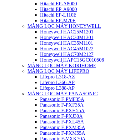
Hitachi EP-A8000
Hitachi EP-A9000
Hitachi EP-L110E
Hitachi EP-M70E
MÀNG LỌC MÁY HONEYWELL
Honeywell HAC25M1201
Honeywell HAC30M1301
Honeywell HAC35M1101
Honeywell HAC45M1022
Honeywell HAC70M2127
Honeywell HAPC15GC010506
MÀNG LỌC MÁY KORIHOME
MÀNG LỌC MÁY LIFEPRO
Lifepro L318-AZ
Lifepro L366-AP
Lifepro L388-AP
MÀNG LỌC MÁY PANASONIC
Panasonic F-PMF35A
Panasonic F-PXF35A
Panasonic F-PXH55A
Panasonic F-PXJ30A
Panasonic F-PXL45A
Panasonic F-PXM35A
Panasonic F-PXM55A
Panasonic F-VXK70A