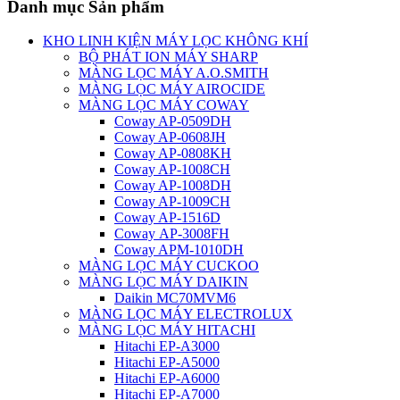
Danh mục Sản phẩm
KHO LINH KIỆN MÁY LỌC KHÔNG KHÍ
BỘ PHÁT ION MÁY SHARP
MÀNG LỌC MÁY A.O.SMITH
MÀNG LỌC MÁY AIROCIDE
MÀNG LỌC MÁY COWAY
Coway AP-0509DH
Coway AP-0608JH
Coway AP-0808KH
Coway AP-1008CH
Coway AP-1008DH
Coway AP-1009CH
Coway AP-1516D
Coway AP-3008FH
Coway APM-1010DH
MÀNG LỌC MÁY CUCKOO
MÀNG LỌC MÁY DAIKIN
Daikin MC70MVM6
MÀNG LỌC MÁY ELECTROLUX
MÀNG LỌC MÁY HITACHI
Hitachi EP-A3000
Hitachi EP-A5000
Hitachi EP-A6000
Hitachi EP-A7000