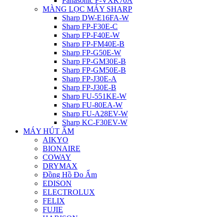
Panasonic F-VXK70A
MÀNG LỌC MÁY SHARP
Sharp DW-E16FA-W
Sharp FP-F30E-C
Sharp FP-F40E-W
Sharp FP-FM40E-B
Sharp FP-G50E-W
Sharp FP-GM30E-B
Sharp FP-GM50E-B
Sharp FP-J30E-A
Sharp FP-J30E-B
Sharp FU-551KE-W
Sharp FU-80EA-W
Sharp FU-A28EV-W
Sharp KC-F30EV-W
MÁY HÚT ẨM
AIKYO
BIONAIRE
COWAY
DRYMAX
Đồng Hồ Đo Ẩm
EDISON
ELECTROLUX
FELIX
FUJIE