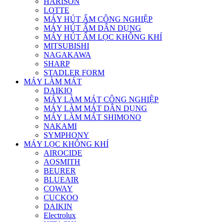
HARISON
LOTTE
MÁY HÚT ẨM CÔNG NGHIỆP
MÁY HÚT ẨM DÂN DỤNG
MÁY HÚT ẨM LỌC KHÔNG KHÍ
MITSUBISHI
NAGAKAWA
SHARP
STADLER FORM
MÁY LÀM MÁT
DAIKIO
MÁY LÀM MÁT CÔNG NGHIỆP
MÁY LÀM MÁT DÂN DỤNG
MÁY LÀM MÁT SHIMONO
NAKAMI
SYMPHONY
MÁY LỌC KHÔNG KHÍ
AIROCIDE
AOSMITH
BEURER
BLUEAIR
COWAY
CUCKOO
DAIKIN
Electrolux