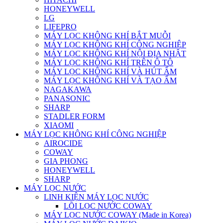
HONEYWELL
LG
LIFEPRO
MÁY LỌC KHÔNG KHÍ BẮT MUỖI
MÁY LỌC KHÔNG KHÍ CÔNG NGHIỆP
MÁY LỌC KHÔNG KHÍ NỘI ĐỊA NHẬT
MÁY LỌC KHÔNG KHÍ TRÊN Ô TÔ
MÁY LỌC KHÔNG KHÍ VÀ HÚT ẨM
MÁY LỌC KHÔNG KHÍ VÀ TẠO ẨM
NAGAKAWA
PANASONIC
SHARP
STADLER FORM
XIAOMI
MÁY LỌC KHÔNG KHÍ CÔNG NGHIỆP
AIROCIDE
COWAY
GIA PHONG
HONEYWELL
SHARP
MÁY LỌC NƯỚC
LINH KIỆN MÁY LỌC NƯỚC
LÕI LỌC NƯỚC COWAY
MÁY LỌC NƯỚC COWAY (Made in Korea)