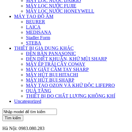
MÁY LỌC NƯỚC DAIKIO
MÁY LỌC NƯỚC FUJIE
MÁY LỌC NƯỚC HONEYWELL
MÁY TẠO ĐỘ ẨM
BEURER
LAICA
MEDISANA
Stadler Form
STEBA
THIẾT BỊ GIA DỤNG KHÁC
ĐÈN BÀN PANASONIC
ĐÈN DIỆT KHUẨN, KHỬ MÙI SHARP
MÁY ÉP TRÁI CÂY COWAY
MÁY GIẶT CẦM TAY SHARP
MÁY HÚT BỤI HITACHI
MÁY HÚT BỤI SHARP
MÁY TẠO OZON VÀ KHỬ ĐỘC LIFEPRO
QUÀ TẶNG
THIẾT BỊ ĐO CHẤT LƯỢNG KHÔNG KHÍ
Uncategorized
Tìm kiếm
Hà Nội:
0983.080.283