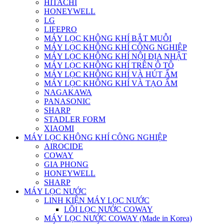
HITACHI
HONEYWELL
LG
LIFEPRO
MÁY LỌC KHÔNG KHÍ BẮT MUỖI
MÁY LỌC KHÔNG KHÍ CÔNG NGHIỆP
MÁY LỌC KHÔNG KHÍ NỘI ĐỊA NHẬT
MÁY LỌC KHÔNG KHÍ TRÊN Ô TÔ
MÁY LỌC KHÔNG KHÍ VÀ HÚT ẨM
MÁY LỌC KHÔNG KHÍ VÀ TẠO ẨM
NAGAKAWA
PANASONIC
SHARP
STADLER FORM
XIAOMI
MÁY LỌC KHÔNG KHÍ CÔNG NGHIỆP
AIROCIDE
COWAY
GIA PHONG
HONEYWELL
SHARP
MÁY LỌC NƯỚC
LINH KIỆN MÁY LỌC NƯỚC
LÕI LỌC NƯỚC COWAY
MÁY LỌC NƯỚC COWAY (Made in Korea)