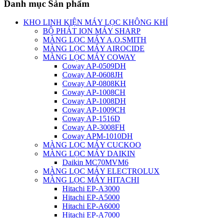
Danh mục Sản phẩm
KHO LINH KIỆN MÁY LỌC KHÔNG KHÍ
BỘ PHÁT ION MÁY SHARP
MÀNG LỌC MÁY A.O.SMITH
MÀNG LỌC MÁY AIROCIDE
MÀNG LỌC MÁY COWAY
Coway AP-0509DH
Coway AP-0608JH
Coway AP-0808KH
Coway AP-1008CH
Coway AP-1008DH
Coway AP-1009CH
Coway AP-1516D
Coway AP-3008FH
Coway APM-1010DH
MÀNG LỌC MÁY CUCKOO
MÀNG LỌC MÁY DAIKIN
Daikin MC70MVM6
MÀNG LỌC MÁY ELECTROLUX
MÀNG LỌC MÁY HITACHI
Hitachi EP-A3000
Hitachi EP-A5000
Hitachi EP-A6000
Hitachi EP-A7000