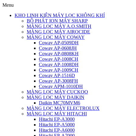
Menu
KHO LINH KIỆN MÁY LỌC KHÔNG KHÍ
BỘ PHÁT ION MÁY SHARP
MÀNG LỌC MÁY A.O.SMITH
MÀNG LỌC MÁY AIROCIDE
MÀNG LỌC MÁY COWAY
Coway AP-0509DH
Coway AP-0608JH
Coway AP-0808KH
Coway AP-1008CH
Coway AP-1008DH
Coway AP-1009CH
Coway AP-1516D
Coway AP-3008FH
Coway APM-1010DH
MÀNG LỌC MÁY CUCKOO
MÀNG LỌC MÁY DAIKIN
Daikin MC70MVM6
MÀNG LỌC MÁY ELECTROLUX
MÀNG LỌC MÁY HITACHI
Hitachi EP-A3000
Hitachi EP-A5000
Hitachi EP-A6000
Hitachi EP-A7000