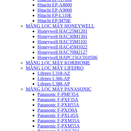
Hitachi EP-A8000
Hitachi EP-A9000
Hitachi EP-L110E
Hitachi EP-M70E
MÀNG LỌC MÁY HONEYWELL
Honeywell HAC25M1201
Honeywell HAC30M1301
Honeywell HAC35M1101
Honeywell HAC45M1022
Honeywell HAC70M2127
Honeywell HAPC15GC010506
MÀNG LỌC MÁY KORIHOME
MÀNG LỌC MÁY LIFEPRO
Lifepro L318-AZ
Lifepro L366-AP
Lifepro L388-AP
MÀNG LỌC MÁY PANASONIC
Panasonic F-PMF35A
Panasonic F-PXF35A
Panasonic F-PXH55A
Panasonic F-PXJ30A
Panasonic F-PXL45A
Panasonic F-PXM35A
Panasonic F-PXM55A