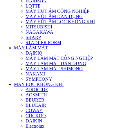
HARISON
LOTTE
MÁY HÚT ẨM CÔNG NGHIỆP
MÁY HÚT ẨM DÂN DỤNG
MÁY HÚT ẨM LỌC KHÔNG KHÍ
MITSUBISHI
NAGAKAWA
SHARP
STADLER FORM
MÁY LÀM MÁT
DAIKIO
MÁY LÀM MÁT CÔNG NGHIỆP
MÁY LÀM MÁT DÂN DỤNG
MÁY LÀM MÁT SHIMONO
NAKAMI
SYMPHONY
MÁY LỌC KHÔNG KHÍ
AIROCIDE
AOSMITH
BEURER
BLUEAIR
COWAY
CUCKOO
DAIKIN
Electrolux