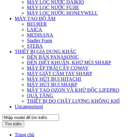
MÁY LỌC NƯỚC DAIKIO
MÁY LỌC NƯỚC FUJIE
MÁY LỌC NƯỚC HONEYWELL
MÁY TẠO ĐỘ ẨM
BEURER
LAICA
MEDISANA
Stadler Form
STEBA
THIẾT BỊ GIA DỤNG KHÁC
ĐÈN BÀN PANASONIC
ĐÈN DIỆT KHUẨN, KHỬ MÙI SHARP
MÁY ÉP TRÁI CÂY COWAY
MÁY GIẶT CẦM TAY SHARP
MÁY HÚT BỤI HITACHI
MÁY HÚT BỤI SHARP
MÁY TẠO OZON VÀ KHỬ ĐỘC LIFEPRO
QUÀ TẶNG
THIẾT BỊ ĐO CHẤT LƯỢNG KHÔNG KHÍ
Uncategorized
Tìm kiếm
Trang chủ