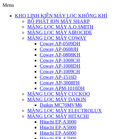
Menu
KHO LINH KIỆN MÁY LỌC KHÔNG KHÍ
BỘ PHÁT ION MÁY SHARP
MÀNG LỌC MÁY A.O.SMITH
MÀNG LỌC MÁY AIROCIDE
MÀNG LỌC MÁY COWAY
Coway AP-0509DH
Coway AP-0608JH
Coway AP-0808KH
Coway AP-1008CH
Coway AP-1008DH
Coway AP-1009CH
Coway AP-1516D
Coway AP-3008FH
Coway APM-1010DH
MÀNG LỌC MÁY CUCKOO
MÀNG LỌC MÁY DAIKIN
Daikin MC70MVM6
MÀNG LỌC MÁY ELECTROLUX
MÀNG LỌC MÁY HITACHI
Hitachi EP-A3000
Hitachi EP-A5000
Hitachi EP-A6000
Hitachi EP-A7000