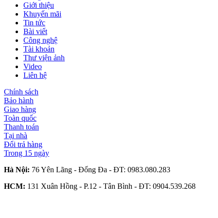
Giới thiệu
Khuyến mãi
Tin tức
Bài viết
Công nghệ
Tài khoản
Thư viện ảnh
Video
Liên hệ
Chính sách
Bảo hành
Giao hàng
Toàn quốc
Thanh toán
Tại nhà
Đổi trả hàng
Trong 15 ngày
Hà Nội:
76 Yên Lãng - Đống Đa - ĐT:
0983.080.283
HCM:
131 Xuân Hồng - P.12 - Tân Bình - ĐT:
0904.539.268