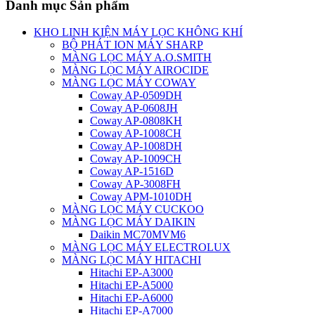
Danh mục Sản phẩm
KHO LINH KIỆN MÁY LỌC KHÔNG KHÍ
BỘ PHÁT ION MÁY SHARP
MÀNG LỌC MÁY A.O.SMITH
MÀNG LỌC MÁY AIROCIDE
MÀNG LỌC MÁY COWAY
Coway AP-0509DH
Coway AP-0608JH
Coway AP-0808KH
Coway AP-1008CH
Coway AP-1008DH
Coway AP-1009CH
Coway AP-1516D
Coway AP-3008FH
Coway APM-1010DH
MÀNG LỌC MÁY CUCKOO
MÀNG LỌC MÁY DAIKIN
Daikin MC70MVM6
MÀNG LỌC MÁY ELECTROLUX
MÀNG LỌC MÁY HITACHI
Hitachi EP-A3000
Hitachi EP-A5000
Hitachi EP-A6000
Hitachi EP-A7000