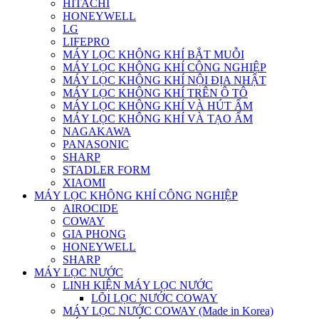
HITACHI
HONEYWELL
LG
LIFEPRO
MÁY LỌC KHÔNG KHÍ BẮT MUỖI
MÁY LỌC KHÔNG KHÍ CÔNG NGHIỆP
MÁY LỌC KHÔNG KHÍ NỘI ĐỊA NHẬT
MÁY LỌC KHÔNG KHÍ TRÊN Ô TÔ
MÁY LỌC KHÔNG KHÍ VÀ HÚT ẨM
MÁY LỌC KHÔNG KHÍ VÀ TẠO ẨM
NAGAKAWA
PANASONIC
SHARP
STADLER FORM
XIAOMI
MÁY LỌC KHÔNG KHÍ CÔNG NGHIỆP
AIROCIDE
COWAY
GIA PHONG
HONEYWELL
SHARP
MÁY LỌC NƯỚC
LINH KIỆN MÁY LỌC NƯỚC
LÕI LỌC NƯỚC COWAY
MÁY LỌC NƯỚC COWAY (Made in Korea)