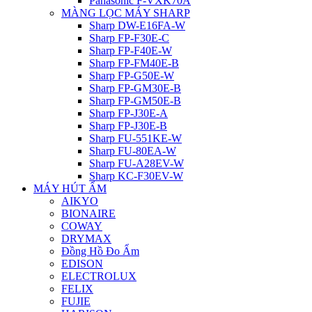
Panasonic F-VXK70A
MÀNG LỌC MÁY SHARP
Sharp DW-E16FA-W
Sharp FP-F30E-C
Sharp FP-F40E-W
Sharp FP-FM40E-B
Sharp FP-G50E-W
Sharp FP-GM30E-B
Sharp FP-GM50E-B
Sharp FP-J30E-A
Sharp FP-J30E-B
Sharp FU-551KE-W
Sharp FU-80EA-W
Sharp FU-A28EV-W
Sharp KC-F30EV-W
MÁY HÚT ẨM
AIKYO
BIONAIRE
COWAY
DRYMAX
Đồng Hồ Đo Ẩm
EDISON
ELECTROLUX
FELIX
FUJIE