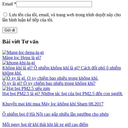
Email
*
Lưu tên của tôi, email, và trang web trong trình duyệt này cho
lần bình luận kế tiếp của tôi.
Bài viết Tư vấn
Màng lọc Hepa là gì?
Không khí là gì? Ô nhiễm không khí là gì? Cách đối phó ô nhiễm
không khí.
Ô xy là gì? Ô xy chiếm bao nhiêu trong không khí?
Hạt bụi PM2.5 là gì? Những tác hại của bụi PM2.5 đến con người.
Khuyến mại khi mua Máy lọc không khí Sharp 08.2017
Ô nhiễm bụi ở Hà Nội cao gấp nhiều lần ngưỡng cho phép
Mối nguy hại từ khí thải khi lái xe giờ cao điểm