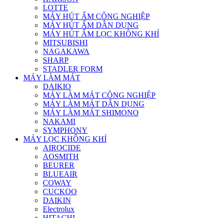
LOTTE
MÁY HÚT ẨM CÔNG NGHIỆP
MÁY HÚT ẨM DÂN DỤNG
MÁY HÚT ẨM LỌC KHÔNG KHÍ
MITSUBISHI
NAGAKAWA
SHARP
STADLER FORM
MÁY LÀM MÁT
DAIKIO
MÁY LÀM MÁT CÔNG NGHIỆP
MÁY LÀM MÁT DÂN DỤNG
MÁY LÀM MÁT SHIMONO
NAKAMI
SYMPHONY
MÁY LỌC KHÔNG KHÍ
AIROCIDE
AOSMITH
BEURER
BLUEAIR
COWAY
CUCKOO
DAIKIN
Electrolux
HITACHI