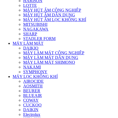
HARISON
LOTTE
MÁY HÚT ẨM CÔNG NGHIỆP
MÁY HÚT ẨM DÂN DỤNG
MÁY HÚT ẨM LỌC KHÔNG KHÍ
MITSUBISHI
NAGAKAWA
SHARP
STADLER FORM
MÁY LÀM MÁT
DAIKIO
MÁY LÀM MÁT CÔNG NGHIỆP
MÁY LÀM MÁT DÂN DỤNG
MÁY LÀM MÁT SHIMONO
NAKAMI
SYMPHONY
MÁY LỌC KHÔNG KHÍ
AIROCIDE
AOSMITH
BEURER
BLUEAIR
COWAY
CUCKOO
DAIKIN
Electrolux