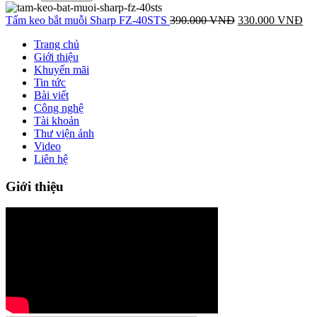
Tấm keo bắt muỗi Sharp FZ-40STS
390.000
VNĐ
330.000
VNĐ
Trang chủ
Giới thiệu
Khuyến mãi
Tin tức
Bài viết
Công nghệ
Tài khoản
Thư viện ảnh
Video
Liên hệ
Giới thiệu