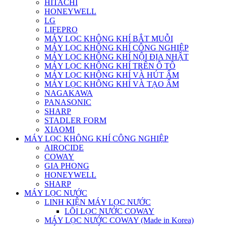
HITACHI
HONEYWELL
LG
LIFEPRO
MÁY LỌC KHÔNG KHÍ BẮT MUỖI
MÁY LỌC KHÔNG KHÍ CÔNG NGHIỆP
MÁY LỌC KHÔNG KHÍ NỘI ĐỊA NHẬT
MÁY LỌC KHÔNG KHÍ TRÊN Ô TÔ
MÁY LỌC KHÔNG KHÍ VÀ HÚT ẨM
MÁY LỌC KHÔNG KHÍ VÀ TẠO ẨM
NAGAKAWA
PANASONIC
SHARP
STADLER FORM
XIAOMI
MÁY LỌC KHÔNG KHÍ CÔNG NGHIỆP
AIROCIDE
COWAY
GIA PHONG
HONEYWELL
SHARP
MÁY LỌC NƯỚC
LINH KIỆN MÁY LỌC NƯỚC
LÕI LỌC NƯỚC COWAY
MÁY LỌC NƯỚC COWAY (Made in Korea)