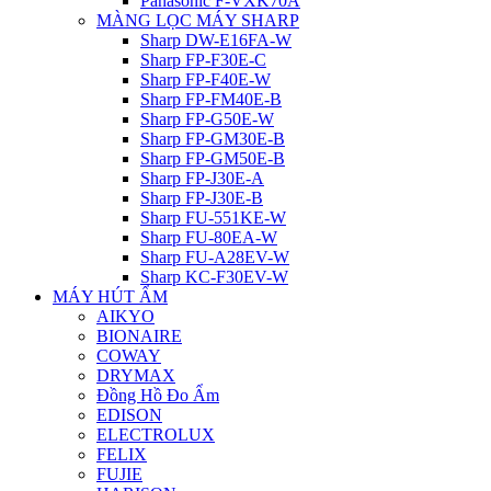
Panasonic F-VXK70A
MÀNG LỌC MÁY SHARP
Sharp DW-E16FA-W
Sharp FP-F30E-C
Sharp FP-F40E-W
Sharp FP-FM40E-B
Sharp FP-G50E-W
Sharp FP-GM30E-B
Sharp FP-GM50E-B
Sharp FP-J30E-A
Sharp FP-J30E-B
Sharp FU-551KE-W
Sharp FU-80EA-W
Sharp FU-A28EV-W
Sharp KC-F30EV-W
MÁY HÚT ẨM
AIKYO
BIONAIRE
COWAY
DRYMAX
Đồng Hồ Đo Ẩm
EDISON
ELECTROLUX
FELIX
FUJIE