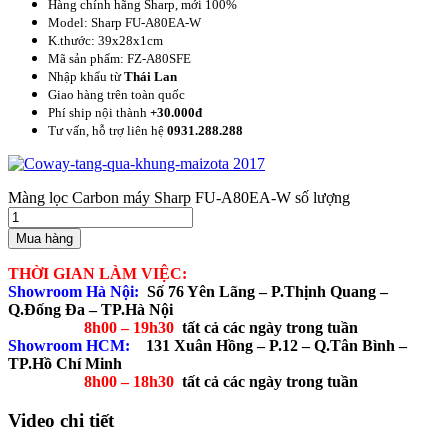
Hàng chính hãng Sharp, mới 100%
Model: Sharp FU-A80EA-W
K.thước: 39x28x1cm
Mã sản phẩm: FZ-A80SFE
Nhập khẩu từ
Thái Lan
Giao hàng trên toàn quốc
Phí ship nội thành
+30.000đ
Tư vấn, hỗ trợ liên hệ
0931.288.288
Màng lọc Carbon máy Sharp FU-A80EA-W số lượng
Mua hàng
THỜI GIAN LÀM VIỆC:
Showroom Hà Nội:
Số 76 Yên Lãng – P.Thịnh Quang –
Q.Đống Đa – TP.Hà Nội
8h00 – 19h30
tất cả các ngày trong tuần
Showroom HCM:
131 Xuân Hồng – P.12 – Q.Tân Bình –
TP.Hồ Chí Minh
8h00 – 18h30
tất cả các ngày trong tuần
Video chi tiết