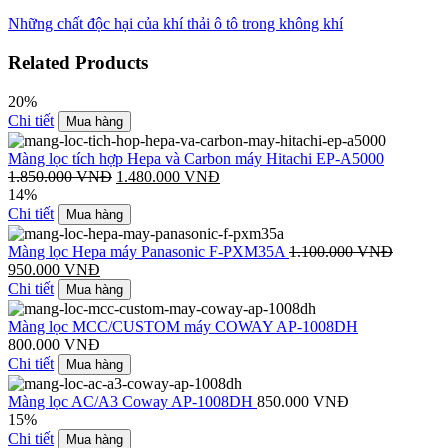
Những chất độc hại của khí thải ô tô trong không khí
Related Products
20%
Chi tiết
Mua hàng
Màng lọc tích hợp Hepa và Carbon máy Hitachi EP-A5000
1.850.000
VNĐ
1.480.000
VNĐ
14%
Chi tiết
Mua hàng
Màng lọc Hepa máy Panasonic F-PXM35A
1.100.000
VNĐ
950.000
VNĐ
Chi tiết
Mua hàng
Màng lọc MCC/CUSTOM máy COWAY AP-1008DH
800.000
VNĐ
Chi tiết
Mua hàng
Màng lọc AC/A3 Coway AP-1008DH
850.000
VNĐ
15%
Chi tiết
Mua hàng