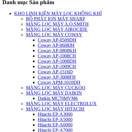
Danh mục Sản phẩm
KHO LINH KIỆN MÁY LỌC KHÔNG KHÍ
BỘ PHÁT ION MÁY SHARP
MÀNG LỌC MÁY A.O.SMITH
MÀNG LỌC MÁY AIROCIDE
MÀNG LỌC MÁY COWAY
Coway AP-0509DH
Coway AP-0608JH
Coway AP-0808KH
Coway AP-1008CH
Coway AP-1008DH
Coway AP-1009CH
Coway AP-1516D
Coway AP-3008FH
Coway APM-1010DH
MÀNG LỌC MÁY CUCKOO
MÀNG LỌC MÁY DAIKIN
Daikin MC70MVM6
MÀNG LỌC MÁY ELECTROLUX
MÀNG LỌC MÁY HITACHI
Hitachi EP-A3000
Hitachi EP-A5000
Hitachi EP-A6000
Hitachi EP-A7000