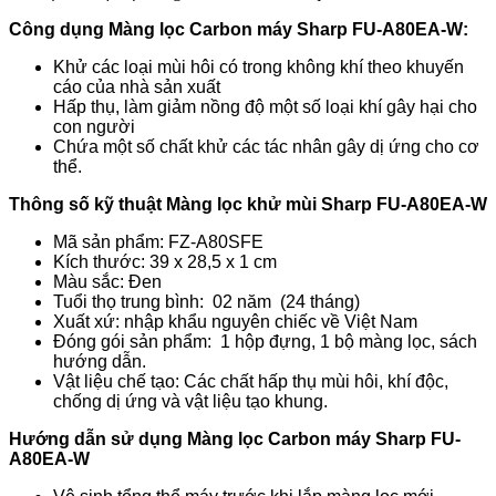
Công dụng Màng lọc Carbon máy Sharp FU-A80EA-W
:
Khử các loại mùi hôi có trong không khí theo khuyến
cáo của nhà sản xuất
Hấp thụ, làm giảm nồng độ một số loại khí gây hại cho
con người
Chứa một số chất khử các tác nhân gây dị ứng cho cơ
thể.
Thông số kỹ thuật Màng lọc khử mùi Sharp FU-A80EA-W
Mã sản phẩm: FZ-A80SFE
Kích thước: 39 x 28,5 x 1 cm
Màu sắc: Đen
Tuổi thọ trung bình: 02 năm (24 tháng)
Xuất xứ: nhập khẩu nguyên chiếc về Việt Nam
Đóng gói sản phẩm: 1 hộp đựng, 1 bộ màng lọc, sách
hướng dẫn.
Vật liệu chế tạo: Các chất hấp thụ mùi hôi, khí độc,
chống dị ứng và vật liệu tạo khung.
Hướng dẫn sử dụng Màng lọc Carbon máy Sharp FU-
A80EA-W