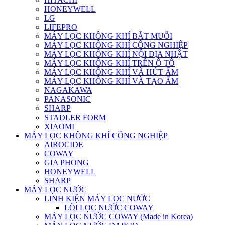
HONEYWELL
LG
LIFEPRO
MÁY LỌC KHÔNG KHÍ BẮT MUỖI
MÁY LỌC KHÔNG KHÍ CÔNG NGHIỆP
MÁY LỌC KHÔNG KHÍ NỘI ĐỊA NHẬT
MÁY LỌC KHÔNG KHÍ TRÊN Ô TÔ
MÁY LỌC KHÔNG KHÍ VÀ HÚT ẨM
MÁY LỌC KHÔNG KHÍ VÀ TẠO ẨM
NAGAKAWA
PANASONIC
SHARP
STADLER FORM
XIAOMI
MÁY LỌC KHÔNG KHÍ CÔNG NGHIỆP
AIROCIDE
COWAY
GIA PHONG
HONEYWELL
SHARP
MÁY LỌC NƯỚC
LINH KIỆN MÁY LỌC NƯỚC
LÕI LỌC NƯỚC COWAY
MÁY LỌC NƯỚC COWAY (Made in Korea)