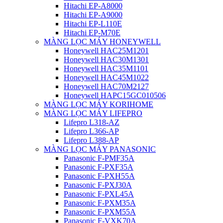
Hitachi EP-A8000
Hitachi EP-A9000
Hitachi EP-L110E
Hitachi EP-M70E
MÀNG LỌC MÁY HONEYWELL
Honeywell HAC25M1201
Honeywell HAC30M1301
Honeywell HAC35M1101
Honeywell HAC45M1022
Honeywell HAC70M2127
Honeywell HAPC15GC010506
MÀNG LỌC MÁY KORIHOME
MÀNG LỌC MÁY LIFEPRO
Lifepro L318-AZ
Lifepro L366-AP
Lifepro L388-AP
MÀNG LỌC MÁY PANASONIC
Panasonic F-PMF35A
Panasonic F-PXF35A
Panasonic F-PXH55A
Panasonic F-PXJ30A
Panasonic F-PXL45A
Panasonic F-PXM35A
Panasonic F-PXM55A
Panasonic F-VXK70A