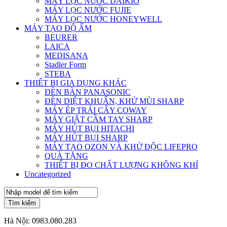
MÁY LỌC NƯỚC DAIKIO
MÁY LỌC NƯỚC FUJIE
MÁY LỌC NƯỚC HONEYWELL
MÁY TẠO ĐỘ ẨM
BEURER
LAICA
MEDISANA
Stadler Form
STEBA
THIẾT BỊ GIA DỤNG KHÁC
ĐÈN BÀN PANASONIC
ĐÈN DIỆT KHUẨN, KHỬ MÙI SHARP
MÁY ÉP TRÁI CÂY COWAY
MÁY GIẶT CẦM TAY SHARP
MÁY HÚT BỤI HITACHI
MÁY HÚT BỤI SHARP
MÁY TẠO OZON VÀ KHỬ ĐỘC LIFEPRO
QUÀ TẶNG
THIẾT BỊ ĐO CHẤT LƯỢNG KHÔNG KHÍ
Uncategorized
Tìm kiếm
Hà Nội:
0983.080.283