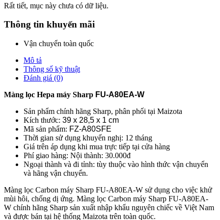
Rất tiết, mục này chưa có dữ liệu.
Thông tin khuyến mãi
Vận chuyển toàn quốc
Mô tả
Thông số kỹ thuật
Đánh giá (0)
Màng lọc Hepa máy Sharp
FU-A80EA-W
Sản phẩm chính hãng Sharp, phân phối tại Maizota
Kích thước:
39 x 28,5 x 1 cm
Mã sản phẩm:
FZ-A80SFE
Thời gian sử dụng khuyến nghị: 12 tháng
Giá trên áp dụng khi mua trực tiếp tại cửa hàng
Phí giao hàng: Nội thành: 30.000đ
Ngoại thành và đi tỉnh: tùy thuộc vào hình thức vận chuyển
và hãng vận chuyển.
Màng lọc Carbon máy Sharp FU-A80EA-W sử dụng cho việc khử
mùi hôi, chống dị ứng. Màng lọc Carbon máy Sharp FU-A80EA-
W chính hãng Sharp sản xuất nhập khẩu nguyên chiếc về Việt Nam
và được bán tại hệ thống Maizota trên toàn quốc.