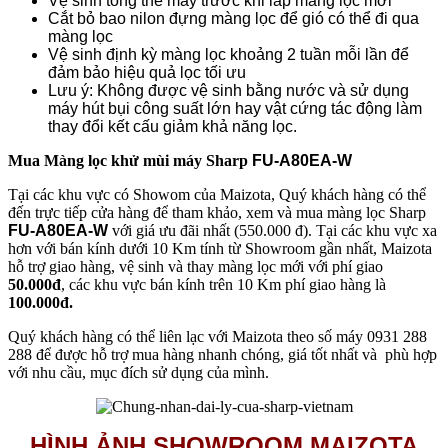
Vệ sinh tổng thể máy trước khi lắp màng lọc mới
Cắt bỏ bao nilon đựng màng lọc để gió có thể đi qua
màng lọc
Vệ sinh định kỳ màng lọc khoảng 2 tuần mỗi lần để
đảm bảo hiệu quả lọc tối ưu
Lưu ý: Không được vệ sinh bằng nước và sử dụng
máy hút bụi công suất lớn hay vật cứng tác động làm
thay đổi kết cấu giảm khả năng lọc.
Mua
Màng lọc khử mùi máy Sharp
FU-A80EA-W
Tại các khu vực có Showom của Maizota, Quý khách hàng có thể
đến trực tiếp cửa hàng để tham khảo, xem và mua màng lọc Sharp
FU-A80EA-W
với giá ưu đãi nhất (550.000 đ). Tại các khu vực xa
hơn với bán kính dưới 10 Km tính từ Showroom gần nhất, Maizota
hỗ trợ giao hàng, vệ sinh và thay màng lọc mới với phí giao
50.000đ
, các khu vực bán kính trên 10 Km phí giao hàng là
100.000đ.
Quý khách hàng có thể liên lạc với Maizota theo số máy 0931 288
288 để được hỗ trợ mua hàng nhanh chóng, giá tốt nhất và phù hợp
với nhu cầu, mục đích sử dụng của mình.
HÌNH ẢNH SHOWROOM MAIZOTA