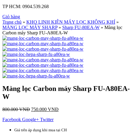
TP HCM:
0904.539.268
Giỏ hàng
Trang chủ
»
KHO LINH KIỆN MÁY LỌC KHÔNG KHÍ
»
MÀNG LỌC MÁY SHARP
»
Sharp FU-80EA-W
» Màng lọc
Carbon máy Sharp FU-A80EA-W
Màng lọc Carbon máy Sharp FU-A80EA-
W
800.000
VNĐ
750.000
VNĐ
Facebook
Google+
Twitter
Giá trên áp dụng khi mua tại CH