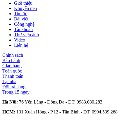
Giới thiệu
Khuyến mãi
Tin tức
Bài viết
Công nghệ
Tài khoản
Thư viện ảnh
Video
Liên hệ
Chính sách
Bảo hành
Giao hàng
Toàn quốc
Thanh toán
Tại nhà
Đổi trả hàng
Trong 15 ngày
Hà Nội:
76 Yên Lãng - Đống Đa - ĐT:
0983.080.283
HCM:
131 Xuân Hồng - P.12 - Tân Bình - ĐT:
0904.539.268