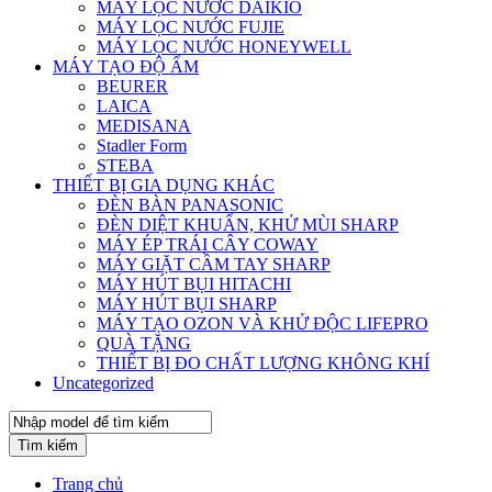
MÁY LỌC NƯỚC DAIKIO
MÁY LỌC NƯỚC FUJIE
MÁY LỌC NƯỚC HONEYWELL
MÁY TẠO ĐỘ ẨM
BEURER
LAICA
MEDISANA
Stadler Form
STEBA
THIẾT BỊ GIA DỤNG KHÁC
ĐÈN BÀN PANASONIC
ĐÈN DIỆT KHUẨN, KHỬ MÙI SHARP
MÁY ÉP TRÁI CÂY COWAY
MÁY GIẶT CẦM TAY SHARP
MÁY HÚT BỤI HITACHI
MÁY HÚT BỤI SHARP
MÁY TẠO OZON VÀ KHỬ ĐỘC LIFEPRO
QUÀ TẶNG
THIẾT BỊ ĐO CHẤT LƯỢNG KHÔNG KHÍ
Uncategorized
Tìm kiếm
Trang chủ