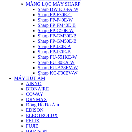
MÀNG LỌC MÁY SHARP
Sharp DW-E16FA-W
Sharp FP-F30E-C
Sharp FP-F40E-W
Sharp FP-FM40E-B
Sharp FP-G50E-W
Sharp FP-GM30E-B
Sharp FP-GM50E-B
Sharp FP-J30E-A
Sharp FP-J30E-B
Sharp FU-551KE-W
Sharp FU-80EA-W
Sharp FU-A28EV-W
Sharp KC-F30EV-W
MÁY HÚT ẨM
AIKYO
BIONAIRE
COWAY
DRYMAX
Đồng Hồ Đo Ẩm
EDISON
ELECTROLUX
FELIX
FUJIE
HARISON