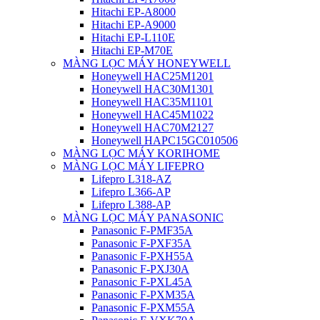
Hitachi EP-A8000
Hitachi EP-A9000
Hitachi EP-L110E
Hitachi EP-M70E
MÀNG LỌC MÁY HONEYWELL
Honeywell HAC25M1201
Honeywell HAC30M1301
Honeywell HAC35M1101
Honeywell HAC45M1022
Honeywell HAC70M2127
Honeywell HAPC15GC010506
MÀNG LỌC MÁY KORIHOME
MÀNG LỌC MÁY LIFEPRO
Lifepro L318-AZ
Lifepro L366-AP
Lifepro L388-AP
MÀNG LỌC MÁY PANASONIC
Panasonic F-PMF35A
Panasonic F-PXF35A
Panasonic F-PXH55A
Panasonic F-PXJ30A
Panasonic F-PXL45A
Panasonic F-PXM35A
Panasonic F-PXM55A