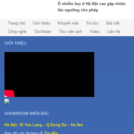
Ô nhiễm bụi ở Hà Nội cao gấp nhiều
lần ngưỡng cho phép
Trang chủ
Giới thiệu
Khuyến mãi
Tin tức
Bài viết
Công nghệ
Tài khoản
Thư viện ảnh
Video
Liên hệ
GIỚI THIỆU
SHOWROOM MIỀN BẮC
Hà Nội: 76 Yen Lang – Q.Dong Da – Ha Noi
Bản đồ chỉ đường đi
Tại đây