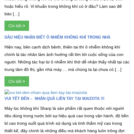
hoặc hiểu rõ. Vi khuẩn trong không khí có ở đâu? Làm sao để
bảo […]
Chi tiết
DẤU HIỆU NHẬN BIẾT Ô NHIỄM KHÔNG KHÍ TRONG NHÀ
Hiện nay, bên cạnh dịch bệnh, thiên tai thì ô nhiễm không khí
chính là tác nhân làm ảnh hưởng rất lớn tới cuộc sống của con
người. Những tác hại từ ô nhiễm khí thở dễ nhận thấy nhất tại các
trung tâm đô thị, gần nhà máy…. mà chúng ta lại chưa có […]
Chi tiết
VUI TẾT ĐẾN – NHẬN QUÀ LIỀN TAY TẠI MAIZOTA !!!
Máy lọc không khí Sharp là sản phẩm rất quen thuộc với người
tiêu dùng trong nước bởi sự hiệu quả cao trong vận hành, độ bền
bỉ cao trong suốt quá trình sử dụng và tính thẩm mỹ cao trong
thiết kế, đây chính là những điều mà khách hàng luôn trông đợi