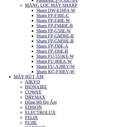
Panasonic F-VXK70A
MÀNG LỌC MÁY SHARP
Sharp DW-E16FA-W
Sharp FP-F30E-C
Sharp FP-F40E-W
Sharp FP-FM40E-B
Sharp FP-G50E-W
Sharp FP-GM30E-B
Sharp FP-GM50E-B
Sharp FP-J30E-A
Sharp FP-J30E-B
Sharp FU-551KE-W
Sharp FU-80EA-W
Sharp FU-A28EV-W
Sharp KC-F30EV-W
MÁY HÚT ẨM
AIKYO
BIONAIRE
COWAY
DRYMAX
Đồng Hồ Đo Ẩm
EDISON
ELECTROLUX
FELIX
FUJIE