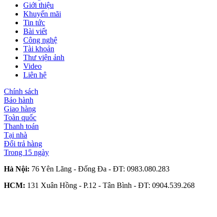
Giới thiệu
Khuyến mãi
Tin tức
Bài viết
Công nghệ
Tài khoản
Thư viện ảnh
Video
Liên hệ
Chính sách
Bảo hành
Giao hàng
Toàn quốc
Thanh toán
Tại nhà
Đổi trả hàng
Trong 15 ngày
Hà Nội:
76 Yên Lãng - Đống Đa - ĐT:
0983.080.283
HCM:
131 Xuân Hồng - P.12 - Tân Bình - ĐT:
0904.539.268