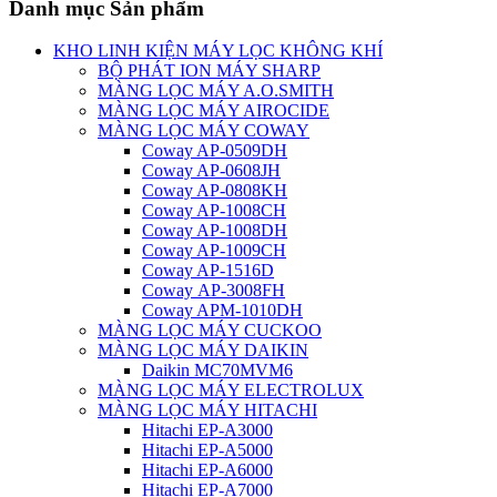
Danh mục Sản phẩm
KHO LINH KIỆN MÁY LỌC KHÔNG KHÍ
BỘ PHÁT ION MÁY SHARP
MÀNG LỌC MÁY A.O.SMITH
MÀNG LỌC MÁY AIROCIDE
MÀNG LỌC MÁY COWAY
Coway AP-0509DH
Coway AP-0608JH
Coway AP-0808KH
Coway AP-1008CH
Coway AP-1008DH
Coway AP-1009CH
Coway AP-1516D
Coway AP-3008FH
Coway APM-1010DH
MÀNG LỌC MÁY CUCKOO
MÀNG LỌC MÁY DAIKIN
Daikin MC70MVM6
MÀNG LỌC MÁY ELECTROLUX
MÀNG LỌC MÁY HITACHI
Hitachi EP-A3000
Hitachi EP-A5000
Hitachi EP-A6000
Hitachi EP-A7000