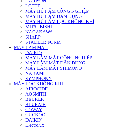
HARISON
LOTTE
MÁY HÚT ẨM CÔNG NGHIỆP
MÁY HÚT ẨM DÂN DỤNG
MÁY HÚT ẨM LỌC KHÔNG KHÍ
MITSUBISHI
NAGAKAWA
SHARP
STADLER FORM
MÁY LÀM MÁT
DAIKIO
MÁY LÀM MÁT CÔNG NGHIỆP
MÁY LÀM MÁT DÂN DỤNG
MÁY LÀM MÁT SHIMONO
NAKAMI
SYMPHONY
MÁY LỌC KHÔNG KHÍ
AIROCIDE
AOSMITH
BEURER
BLUEAIR
COWAY
CUCKOO
DAIKIN
Electrolux