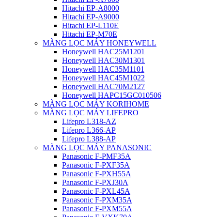
Hitachi EP-A8000
Hitachi EP-A9000
Hitachi EP-L110E
Hitachi EP-M70E
MÀNG LỌC MÁY HONEYWELL
Honeywell HAC25M1201
Honeywell HAC30M1301
Honeywell HAC35M1101
Honeywell HAC45M1022
Honeywell HAC70M2127
Honeywell HAPC15GC010506
MÀNG LỌC MÁY KORIHOME
MÀNG LỌC MÁY LIFEPRO
Lifepro L318-AZ
Lifepro L366-AP
Lifepro L388-AP
MÀNG LỌC MÁY PANASONIC
Panasonic F-PMF35A
Panasonic F-PXF35A
Panasonic F-PXH55A
Panasonic F-PXJ30A
Panasonic F-PXL45A
Panasonic F-PXM35A
Panasonic F-PXM55A