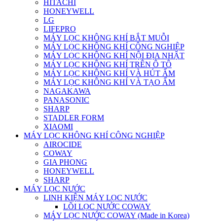
HITACHI
HONEYWELL
LG
LIFEPRO
MÁY LỌC KHÔNG KHÍ BẮT MUỖI
MÁY LỌC KHÔNG KHÍ CÔNG NGHIỆP
MÁY LỌC KHÔNG KHÍ NỘI ĐỊA NHẬT
MÁY LỌC KHÔNG KHÍ TRÊN Ô TÔ
MÁY LỌC KHÔNG KHÍ VÀ HÚT ẨM
MÁY LỌC KHÔNG KHÍ VÀ TẠO ẨM
NAGAKAWA
PANASONIC
SHARP
STADLER FORM
XIAOMI
MÁY LỌC KHÔNG KHÍ CÔNG NGHIỆP
AIROCIDE
COWAY
GIA PHONG
HONEYWELL
SHARP
MÁY LỌC NƯỚC
LINH KIỆN MÁY LỌC NƯỚC
LÕI LỌC NƯỚC COWAY
MÁY LỌC NƯỚC COWAY (Made in Korea)