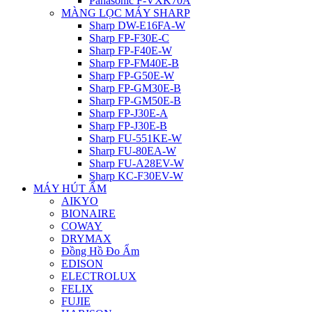
Panasonic F-VXK70A
MÀNG LỌC MÁY SHARP
Sharp DW-E16FA-W
Sharp FP-F30E-C
Sharp FP-F40E-W
Sharp FP-FM40E-B
Sharp FP-G50E-W
Sharp FP-GM30E-B
Sharp FP-GM50E-B
Sharp FP-J30E-A
Sharp FP-J30E-B
Sharp FU-551KE-W
Sharp FU-80EA-W
Sharp FU-A28EV-W
Sharp KC-F30EV-W
MÁY HÚT ẨM
AIKYO
BIONAIRE
COWAY
DRYMAX
Đồng Hồ Đo Ẩm
EDISON
ELECTROLUX
FELIX
FUJIE