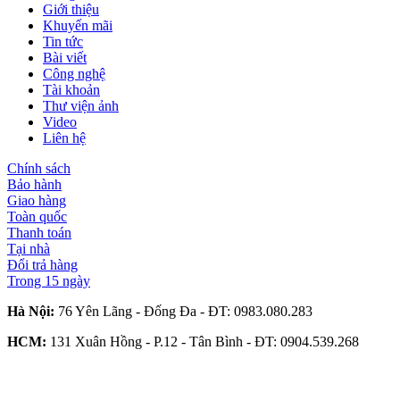
Giới thiệu
Khuyến mãi
Tin tức
Bài viết
Công nghệ
Tài khoản
Thư viện ảnh
Video
Liên hệ
Chính sách
Bảo hành
Giao hàng
Toàn quốc
Thanh toán
Tại nhà
Đổi trả hàng
Trong 15 ngày
Hà Nội:
76 Yên Lãng - Đống Đa - ĐT:
0983.080.283
HCM:
131 Xuân Hồng - P.12 - Tân Bình - ĐT:
0904.539.268