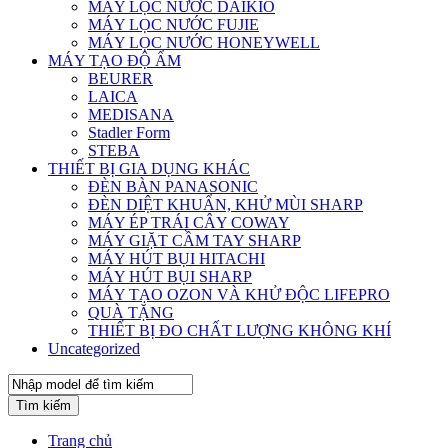
MÁY LỌC NƯỚC DAIKIO
MÁY LỌC NƯỚC FUJIE
MÁY LỌC NƯỚC HONEYWELL
MÁY TẠO ĐỘ ẨM
BEURER
LAICA
MEDISANA
Stadler Form
STEBA
THIẾT BỊ GIA DỤNG KHÁC
ĐÈN BÀN PANASONIC
ĐÈN DIỆT KHUẨN, KHỬ MÙI SHARP
MÁY ÉP TRÁI CÂY COWAY
MÁY GIẶT CẦM TAY SHARP
MÁY HÚT BỤI HITACHI
MÁY HÚT BỤI SHARP
MÁY TẠO OZON VÀ KHỬ ĐỘC LIFEPRO
QUÀ TẶNG
THIẾT BỊ ĐO CHẤT LƯỢNG KHÔNG KHÍ
Uncategorized
Tìm kiếm
Trang chủ