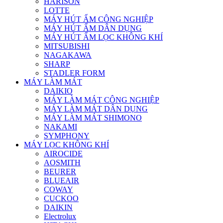
HARISON
LOTTE
MÁY HÚT ẨM CÔNG NGHIỆP
MÁY HÚT ẨM DÂN DỤNG
MÁY HÚT ẨM LỌC KHÔNG KHÍ
MITSUBISHI
NAGAKAWA
SHARP
STADLER FORM
MÁY LÀM MÁT
DAIKIO
MÁY LÀM MÁT CÔNG NGHIỆP
MÁY LÀM MÁT DÂN DỤNG
MÁY LÀM MÁT SHIMONO
NAKAMI
SYMPHONY
MÁY LỌC KHÔNG KHÍ
AIROCIDE
AOSMITH
BEURER
BLUEAIR
COWAY
CUCKOO
DAIKIN
Electrolux