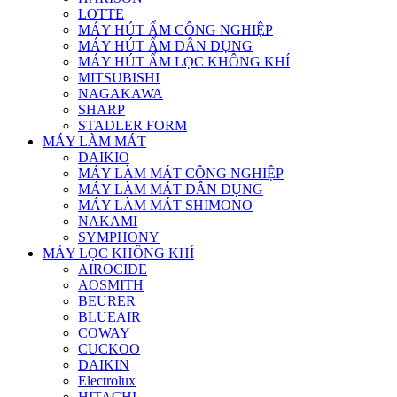
LOTTE
MÁY HÚT ẨM CÔNG NGHIỆP
MÁY HÚT ẨM DÂN DỤNG
MÁY HÚT ẨM LỌC KHÔNG KHÍ
MITSUBISHI
NAGAKAWA
SHARP
STADLER FORM
MÁY LÀM MÁT
DAIKIO
MÁY LÀM MÁT CÔNG NGHIỆP
MÁY LÀM MÁT DÂN DỤNG
MÁY LÀM MÁT SHIMONO
NAKAMI
SYMPHONY
MÁY LỌC KHÔNG KHÍ
AIROCIDE
AOSMITH
BEURER
BLUEAIR
COWAY
CUCKOO
DAIKIN
Electrolux
HITACHI