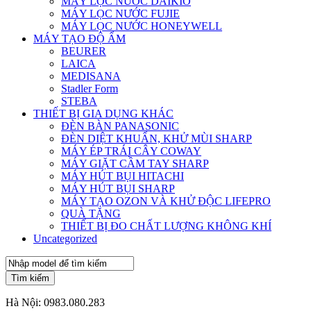
MÁY LỌC NƯỚC DAIKIO
MÁY LỌC NƯỚC FUJIE
MÁY LỌC NƯỚC HONEYWELL
MÁY TẠO ĐỘ ẨM
BEURER
LAICA
MEDISANA
Stadler Form
STEBA
THIẾT BỊ GIA DỤNG KHÁC
ĐÈN BÀN PANASONIC
ĐÈN DIỆT KHUẨN, KHỬ MÙI SHARP
MÁY ÉP TRÁI CÂY COWAY
MÁY GIẶT CẦM TAY SHARP
MÁY HÚT BỤI HITACHI
MÁY HÚT BỤI SHARP
MÁY TẠO OZON VÀ KHỬ ĐỘC LIFEPRO
QUÀ TẶNG
THIẾT BỊ ĐO CHẤT LƯỢNG KHÔNG KHÍ
Uncategorized
Tìm kiếm
Hà Nội:
0983.080.283