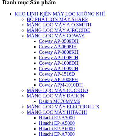
Danh mục Sản phẩm
KHO LINH KIỆN MÁY LỌC KHÔNG KHÍ
BỘ PHÁT ION MÁY SHARP
MÀNG LỌC MÁY A.O.SMITH
MÀNG LỌC MÁY AIROCIDE
MÀNG LỌC MÁY COWAY
Coway AP-0509DH
Coway AP-0608JH
Coway AP-0808KH
Coway AP-1008CH
Coway AP-1008DH
Coway AP-1009CH
Coway AP-1516D
Coway AP-3008FH
Coway APM-1010DH
MÀNG LỌC MÁY CUCKOO
MÀNG LỌC MÁY DAIKIN
Daikin MC70MVM6
MÀNG LỌC MÁY ELECTROLUX
MÀNG LỌC MÁY HITACHI
Hitachi EP-A3000
Hitachi EP-A5000
Hitachi EP-A6000
Hitachi EP-A7000