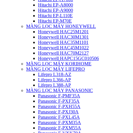
Hitachi EP-A8000
Hitachi EP-A9000
Hitachi EP-L110E
Hitachi EP-M70E
MÀNG LỌC MÁY HONEYWELL
Honeywell HAC25M1201
Honeywell HAC30M1301
Honeywell HAC35M1101
Honeywell HAC45M1022
Honeywell HAC70M2127
Honeywell HAPC15GC010506
MÀNG LỌC MÁY KORIHOME
MÀNG LỌC MÁY LIFEPRO
Lifepro L318-AZ
Lifepro L366-AP
Lifepro L388-AP
MÀNG LỌC MÁY PANASONIC
Panasonic F-PMF35A
Panasonic F-PXF35A
Panasonic F-PXH55A
Panasonic F-PXJ30A
Panasonic F-PXL45A
Panasonic F-PXM35A
Panasonic F-PXM55A