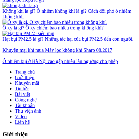
Không khí là gì? Ô nhiễm không khí là gì? Cách đối phó ô nhiễm
không khí.
Ô xy là gì? Ô xy chiếm bao nhiêu trong không khí?
Hạt bụi PM2.5 là gì? Những tác hại của bụi PM2.5 đến con người.
Khuyến mại khi mua Máy lọc không khí Sharp 08.2017
Ô nhiễm bụi ở Hà Nội cao gấp nhiều lần ngưỡng cho phép
Trang chủ
Giới thiệu
Khuyến mãi
Tin tức
Bài viết
Công nghệ
Tài khoản
Thư viện ảnh
Video
Liên hệ
Giới thiệu