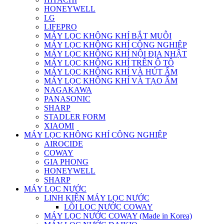
HONEYWELL
LG
LIFEPRO
MÁY LỌC KHÔNG KHÍ BẮT MUỖI
MÁY LỌC KHÔNG KHÍ CÔNG NGHIỆP
MÁY LỌC KHÔNG KHÍ NỘI ĐỊA NHẬT
MÁY LỌC KHÔNG KHÍ TRÊN Ô TÔ
MÁY LỌC KHÔNG KHÍ VÀ HÚT ẨM
MÁY LỌC KHÔNG KHÍ VÀ TẠO ẨM
NAGAKAWA
PANASONIC
SHARP
STADLER FORM
XIAOMI
MÁY LỌC KHÔNG KHÍ CÔNG NGHIỆP
AIROCIDE
COWAY
GIA PHONG
HONEYWELL
SHARP
MÁY LỌC NƯỚC
LINH KIỆN MÁY LỌC NƯỚC
LÕI LỌC NƯỚC COWAY
MÁY LỌC NƯỚC COWAY (Made in Korea)