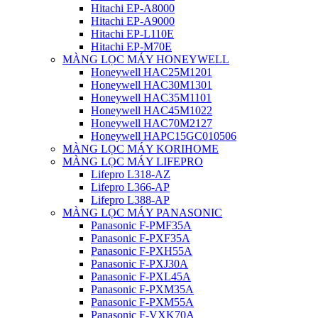
Hitachi EP-A8000
Hitachi EP-A9000
Hitachi EP-L110E
Hitachi EP-M70E
MÀNG LỌC MÁY HONEYWELL
Honeywell HAC25M1201
Honeywell HAC30M1301
Honeywell HAC35M1101
Honeywell HAC45M1022
Honeywell HAC70M2127
Honeywell HAPC15GC010506
MÀNG LỌC MÁY KORIHOME
MÀNG LỌC MÁY LIFEPRO
Lifepro L318-AZ
Lifepro L366-AP
Lifepro L388-AP
MÀNG LỌC MÁY PANASONIC
Panasonic F-PMF35A
Panasonic F-PXF35A
Panasonic F-PXH55A
Panasonic F-PXJ30A
Panasonic F-PXL45A
Panasonic F-PXM35A
Panasonic F-PXM55A
Panasonic F-VXK70A