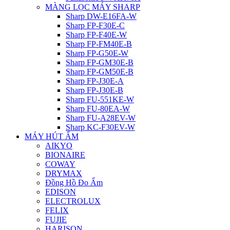
MÀNG LỌC MÁY SHARP
Sharp DW-E16FA-W
Sharp FP-F30E-C
Sharp FP-F40E-W
Sharp FP-FM40E-B
Sharp FP-G50E-W
Sharp FP-GM30E-B
Sharp FP-GM50E-B
Sharp FP-J30E-A
Sharp FP-J30E-B
Sharp FU-551KE-W
Sharp FU-80EA-W
Sharp FU-A28EV-W
Sharp KC-F30EV-W
MÁY HÚT ẨM
AIKYO
BIONAIRE
COWAY
DRYMAX
Đồng Hồ Đo Ẩm
EDISON
ELECTROLUX
FELIX
FUJIE
HARISON