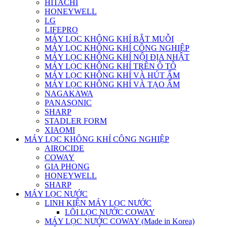
HITACHI
HONEYWELL
LG
LIFEPRO
MÁY LỌC KHÔNG KHÍ BẮT MUỖI
MÁY LỌC KHÔNG KHÍ CÔNG NGHIỆP
MÁY LỌC KHÔNG KHÍ NỘI ĐỊA NHẬT
MÁY LỌC KHÔNG KHÍ TRÊN Ô TÔ
MÁY LỌC KHÔNG KHÍ VÀ HÚT ẨM
MÁY LỌC KHÔNG KHÍ VÀ TẠO ẨM
NAGAKAWA
PANASONIC
SHARP
STADLER FORM
XIAOMI
MÁY LỌC KHÔNG KHÍ CÔNG NGHIỆP
AIROCIDE
COWAY
GIA PHONG
HONEYWELL
SHARP
MÁY LỌC NƯỚC
LINH KIỆN MÁY LỌC NƯỚC
LÕI LỌC NƯỚC COWAY
MÁY LỌC NƯỚC COWAY (Made in Korea)