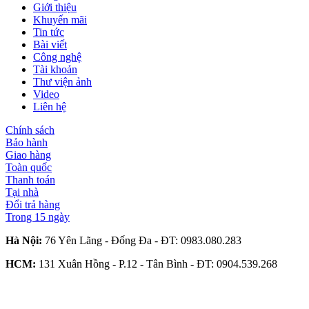
Giới thiệu
Khuyến mãi
Tin tức
Bài viết
Công nghệ
Tài khoản
Thư viện ảnh
Video
Liên hệ
Chính sách
Bảo hành
Giao hàng
Toàn quốc
Thanh toán
Tại nhà
Đổi trả hàng
Trong 15 ngày
Hà Nội:
76 Yên Lãng - Đống Đa - ĐT:
0983.080.283
HCM:
131 Xuân Hồng - P.12 - Tân Bình - ĐT:
0904.539.268