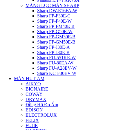
Panasonic F-VXK70A
MÀNG LỌC MÁY SHARP
Sharp DW-E16FA-W
Sharp FP-F30E-C
Sharp FP-F40E-W
Sharp FP-FM40E-B
Sharp FP-G50E-W
Sharp FP-GM30E-B
Sharp FP-GM50E-B
Sharp FP-J30E-A
Sharp FP-J30E-B
Sharp FU-551KE-W
Sharp FU-80EA-W
Sharp FU-A28EV-W
Sharp KC-F30EV-W
MÁY HÚT ẨM
AIKYO
BIONAIRE
COWAY
DRYMAX
Đồng Hồ Đo Ẩm
EDISON
ELECTROLUX
FELIX
FUJIE