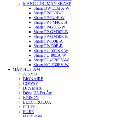
MÀNG LỌC MÁY SHARP
Sharp DW-E16FA-W
Sharp FP-F30E-C
Sharp FP-F40E-W
Sharp FP-FM40E-B
Sharp FP-G50E-W
Sharp FP-GM30E-B
Sharp FP-GM50E-B
Sharp FP-J30E-A
Sharp FP-J30E-B
Sharp FU-551KE-W
Sharp FU-80EA-W
Sharp FU-A28EV-W
Sharp KC-F30EV-W
MÁY HÚT ẨM
AIKYO
BIONAIRE
COWAY
DRYMAX
Đồng Hồ Đo Ẩm
EDISON
ELECTROLUX
FELIX
FUJIE
HARISON