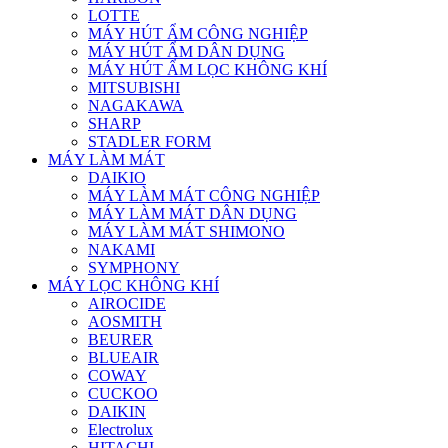
LOTTE
MÁY HÚT ẨM CÔNG NGHIỆP
MÁY HÚT ẨM DÂN DỤNG
MÁY HÚT ẨM LỌC KHÔNG KHÍ
MITSUBISHI
NAGAKAWA
SHARP
STADLER FORM
MÁY LÀM MÁT
DAIKIO
MÁY LÀM MÁT CÔNG NGHIỆP
MÁY LÀM MÁT DÂN DỤNG
MÁY LÀM MÁT SHIMONO
NAKAMI
SYMPHONY
MÁY LỌC KHÔNG KHÍ
AIROCIDE
AOSMITH
BEURER
BLUEAIR
COWAY
CUCKOO
DAIKIN
Electrolux
HITACHI