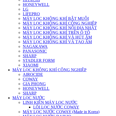
HONEYWELL
LG
LIFEPRO
MÁY LỌC KHÔNG KHÍ BẮT MUỖI
MÁY LỌC KHÔNG KHÍ CÔNG NGHIỆP
MÁY LỌC KHÔNG KHÍ NỘI ĐỊA NHẬT
MÁY LỌC KHÔNG KHÍ TRÊN Ô TÔ
MÁY LỌC KHÔNG KHÍ VÀ HÚT ẨM
MÁY LỌC KHÔNG KHÍ VÀ TẠO ẨM
NAGAKAWA
PANASONIC
SHARP
STADLER FORM
XIAOMI
MÁY LỌC KHÔNG KHÍ CÔNG NGHIỆP
AIROCIDE
COWAY
GIA PHONG
HONEYWELL
SHARP
MÁY LỌC NƯỚC
LINH KIỆN MÁY LỌC NƯỚC
LÕI LỌC NƯỚC COWAY
MÁY LỌC NƯỚC COWAY (Made in Korea)