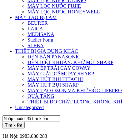
MÁY LỌC NƯỚC DAIKIO
MÁY LỌC NƯỚC FUJIE
MÁY LỌC NƯỚC HONEYWELL
MÁY TẠO ĐỘ ẨM
BEURER
LAICA
MEDISANA
Stadler Form
STEBA
THIẾT BỊ GIA DỤNG KHÁC
ĐÈN BÀN PANASONIC
ĐÈN DIỆT KHUẨN, KHỬ MÙI SHARP
MÁY ÉP TRÁI CÂY COWAY
MÁY GIẶT CẦM TAY SHARP
MÁY HÚT BỤI HITACHI
MÁY HÚT BỤI SHARP
MÁY TẠO OZON VÀ KHỬ ĐỘC LIFEPRO
QUÀ TẶNG
THIẾT BỊ ĐO CHẤT LƯỢNG KHÔNG KHÍ
Uncategorized
Tìm kiếm
Hà Nội:
0983.080.283