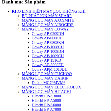
Danh mục Sản phẩm
KHO LINH KIỆN MÁY LỌC KHÔNG KHÍ
BỘ PHÁT ION MÁY SHARP
MÀNG LỌC MÁY A.O.SMITH
MÀNG LỌC MÁY AIROCIDE
MÀNG LỌC MÁY COWAY
Coway AP-0509DH
Coway AP-0608JH
Coway AP-0808KH
Coway AP-1008CH
Coway AP-1008DH
Coway AP-1009CH
Coway AP-1516D
Coway AP-3008FH
Coway APM-1010DH
MÀNG LỌC MÁY CUCKOO
MÀNG LỌC MÁY DAIKIN
Daikin MC70MVM6
MÀNG LỌC MÁY ELECTROLUX
MÀNG LỌC MÁY HITACHI
Hitachi EP-A3000
Hitachi EP-A5000
Hitachi EP-A6000
Hitachi EP-A7000