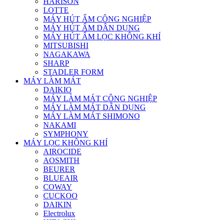
HARISON
LOTTE
MÁY HÚT ẨM CÔNG NGHIỆP
MÁY HÚT ẨM DÂN DỤNG
MÁY HÚT ẨM LỌC KHÔNG KHÍ
MITSUBISHI
NAGAKAWA
SHARP
STADLER FORM
MÁY LÀM MÁT
DAIKIO
MÁY LÀM MÁT CÔNG NGHIỆP
MÁY LÀM MÁT DÂN DỤNG
MÁY LÀM MÁT SHIMONO
NAKAMI
SYMPHONY
MÁY LỌC KHÔNG KHÍ
AIROCIDE
AOSMITH
BEURER
BLUEAIR
COWAY
CUCKOO
DAIKIN
Electrolux