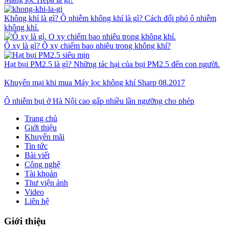
Không khí là gì? Ô nhiễm không khí là gì? Cách đối phó ô nhiễm
không khí.
Ô xy là gì? Ô xy chiếm bao nhiêu trong không khí?
Hạt bụi PM2.5 là gì? Những tác hại của bụi PM2.5 đến con người.
Khuyến mại khi mua Máy lọc không khí Sharp 08.2017
Ô nhiễm bụi ở Hà Nội cao gấp nhiều lần ngưỡng cho phép
Trang chủ
Giới thiệu
Khuyến mãi
Tin tức
Bài viết
Công nghệ
Tài khoản
Thư viện ảnh
Video
Liên hệ
Giới thiệu