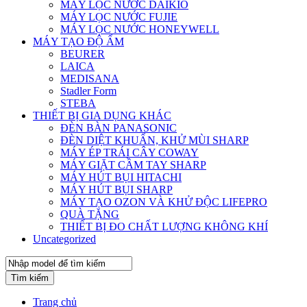
MÁY LỌC NƯỚC DAIKIO
MÁY LỌC NƯỚC FUJIE
MÁY LỌC NƯỚC HONEYWELL
MÁY TẠO ĐỘ ẨM
BEURER
LAICA
MEDISANA
Stadler Form
STEBA
THIẾT BỊ GIA DỤNG KHÁC
ĐÈN BÀN PANASONIC
ĐÈN DIỆT KHUẨN, KHỬ MÙI SHARP
MÁY ÉP TRÁI CÂY COWAY
MÁY GIẶT CẦM TAY SHARP
MÁY HÚT BỤI HITACHI
MÁY HÚT BỤI SHARP
MÁY TẠO OZON VÀ KHỬ ĐỘC LIFEPRO
QUÀ TẶNG
THIẾT BỊ ĐO CHẤT LƯỢNG KHÔNG KHÍ
Uncategorized
Tìm kiếm
Trang chủ