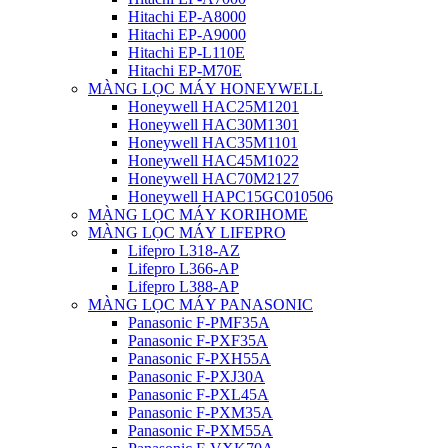
Hitachi EP-A8000
Hitachi EP-A9000
Hitachi EP-L110E
Hitachi EP-M70E
MÀNG LỌC MÁY HONEYWELL
Honeywell HAC25M1201
Honeywell HAC30M1301
Honeywell HAC35M1101
Honeywell HAC45M1022
Honeywell HAC70M2127
Honeywell HAPC15GC010506
MÀNG LỌC MÁY KORIHOME
MÀNG LỌC MÁY LIFEPRO
Lifepro L318-AZ
Lifepro L366-AP
Lifepro L388-AP
MÀNG LỌC MÁY PANASONIC
Panasonic F-PMF35A
Panasonic F-PXF35A
Panasonic F-PXH55A
Panasonic F-PXJ30A
Panasonic F-PXL45A
Panasonic F-PXM35A
Panasonic F-PXM55A