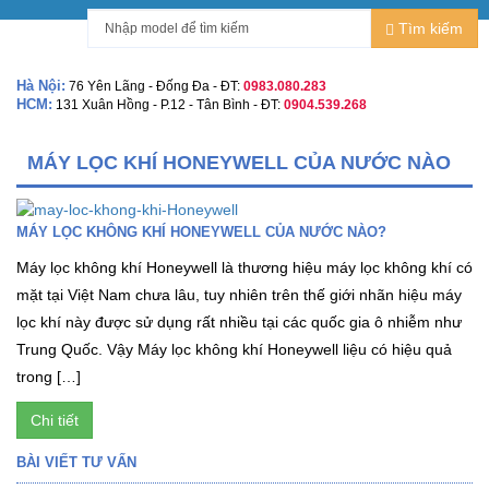
Tìm kiếm
Hà Nội:
76 Yên Lãng - Đống Đa - ĐT:
0983.080.283
HCM:
131 Xuân Hồng - P.12 - Tân Bình - ĐT:
0904.539.268
MÁY LỌC KHÍ HONEYWELL CỦA NƯỚC NÀO
MÁY LỌC KHÔNG KHÍ HONEYWELL CỦA NƯỚC NÀO?
Máy lọc không khí Honeywell là thương hiệu máy lọc không khí có
mặt tại Việt Nam chưa lâu, tuy nhiên trên thế giới nhãn hiệu máy
lọc khí này được sử dụng rất nhiều tại các quốc gia ô nhiễm như
Trung Quốc. Vậy Máy lọc không khí Honeywell liệu có hiệu quả
trong […]
Chi tiết
BÀI VIẾT TƯ VẤN