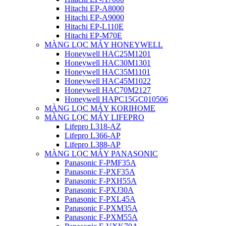
Hitachi EP-A8000
Hitachi EP-A9000
Hitachi EP-L110E
Hitachi EP-M70E
MÀNG LỌC MÁY HONEYWELL
Honeywell HAC25M1201
Honeywell HAC30M1301
Honeywell HAC35M1101
Honeywell HAC45M1022
Honeywell HAC70M2127
Honeywell HAPC15GC010506
MÀNG LỌC MÁY KORIHOME
MÀNG LỌC MÁY LIFEPRO
Lifepro L318-AZ
Lifepro L366-AP
Lifepro L388-AP
MÀNG LỌC MÁY PANASONIC
Panasonic F-PMF35A
Panasonic F-PXF35A
Panasonic F-PXH55A
Panasonic F-PXJ30A
Panasonic F-PXL45A
Panasonic F-PXM35A
Panasonic F-PXM55A