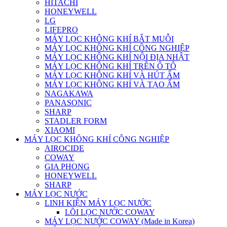
HITACHI
HONEYWELL
LG
LIFEPRO
MÁY LỌC KHÔNG KHÍ BẮT MUỖI
MÁY LỌC KHÔNG KHÍ CÔNG NGHIỆP
MÁY LỌC KHÔNG KHÍ NỘI ĐỊA NHẬT
MÁY LỌC KHÔNG KHÍ TRÊN Ô TÔ
MÁY LỌC KHÔNG KHÍ VÀ HÚT ẨM
MÁY LỌC KHÔNG KHÍ VÀ TẠO ẨM
NAGAKAWA
PANASONIC
SHARP
STADLER FORM
XIAOMI
MÁY LỌC KHÔNG KHÍ CÔNG NGHIỆP
AIROCIDE
COWAY
GIA PHONG
HONEYWELL
SHARP
MÁY LỌC NƯỚC
LINH KIỆN MÁY LỌC NƯỚC
LÕI LỌC NƯỚC COWAY
MÁY LỌC NƯỚC COWAY (Made in Korea)