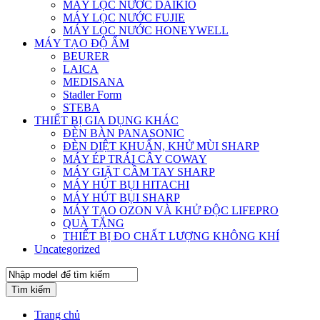
MÁY LỌC NƯỚC DAIKIO
MÁY LỌC NƯỚC FUJIE
MÁY LỌC NƯỚC HONEYWELL
MÁY TẠO ĐỘ ẨM
BEURER
LAICA
MEDISANA
Stadler Form
STEBA
THIẾT BỊ GIA DỤNG KHÁC
ĐÈN BÀN PANASONIC
ĐÈN DIỆT KHUẨN, KHỬ MÙI SHARP
MÁY ÉP TRÁI CÂY COWAY
MÁY GIẶT CẦM TAY SHARP
MÁY HÚT BỤI HITACHI
MÁY HÚT BỤI SHARP
MÁY TẠO OZON VÀ KHỬ ĐỘC LIFEPRO
QUÀ TẶNG
THIẾT BỊ ĐO CHẤT LƯỢNG KHÔNG KHÍ
Uncategorized
Tìm kiếm
Trang chủ