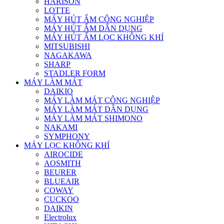
HARISON
LOTTE
MÁY HÚT ẨM CÔNG NGHIỆP
MÁY HÚT ẨM DÂN DỤNG
MÁY HÚT ẨM LỌC KHÔNG KHÍ
MITSUBISHI
NAGAKAWA
SHARP
STADLER FORM
MÁY LÀM MÁT
DAIKIO
MÁY LÀM MÁT CÔNG NGHIỆP
MÁY LÀM MÁT DÂN DỤNG
MÁY LÀM MÁT SHIMONO
NAKAMI
SYMPHONY
MÁY LỌC KHÔNG KHÍ
AIROCIDE
AOSMITH
BEURER
BLUEAIR
COWAY
CUCKOO
DAIKIN
Electrolux