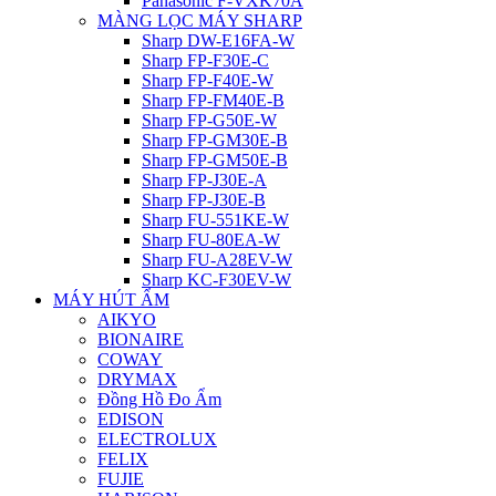
Panasonic F-VXK70A
MÀNG LỌC MÁY SHARP
Sharp DW-E16FA-W
Sharp FP-F30E-C
Sharp FP-F40E-W
Sharp FP-FM40E-B
Sharp FP-G50E-W
Sharp FP-GM30E-B
Sharp FP-GM50E-B
Sharp FP-J30E-A
Sharp FP-J30E-B
Sharp FU-551KE-W
Sharp FU-80EA-W
Sharp FU-A28EV-W
Sharp KC-F30EV-W
MÁY HÚT ẨM
AIKYO
BIONAIRE
COWAY
DRYMAX
Đồng Hồ Đo Ẩm
EDISON
ELECTROLUX
FELIX
FUJIE