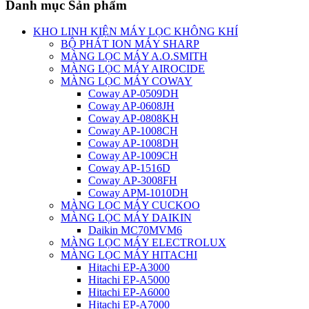
Danh mục Sản phẩm
KHO LINH KIỆN MÁY LỌC KHÔNG KHÍ
BỘ PHÁT ION MÁY SHARP
MÀNG LỌC MÁY A.O.SMITH
MÀNG LỌC MÁY AIROCIDE
MÀNG LỌC MÁY COWAY
Coway AP-0509DH
Coway AP-0608JH
Coway AP-0808KH
Coway AP-1008CH
Coway AP-1008DH
Coway AP-1009CH
Coway AP-1516D
Coway AP-3008FH
Coway APM-1010DH
MÀNG LỌC MÁY CUCKOO
MÀNG LỌC MÁY DAIKIN
Daikin MC70MVM6
MÀNG LỌC MÁY ELECTROLUX
MÀNG LỌC MÁY HITACHI
Hitachi EP-A3000
Hitachi EP-A5000
Hitachi EP-A6000
Hitachi EP-A7000