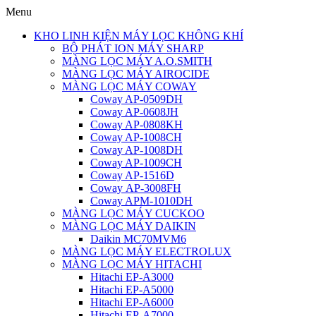
Menu
KHO LINH KIỆN MÁY LỌC KHÔNG KHÍ
BỘ PHÁT ION MÁY SHARP
MÀNG LỌC MÁY A.O.SMITH
MÀNG LỌC MÁY AIROCIDE
MÀNG LỌC MÁY COWAY
Coway AP-0509DH
Coway AP-0608JH
Coway AP-0808KH
Coway AP-1008CH
Coway AP-1008DH
Coway AP-1009CH
Coway AP-1516D
Coway AP-3008FH
Coway APM-1010DH
MÀNG LỌC MÁY CUCKOO
MÀNG LỌC MÁY DAIKIN
Daikin MC70MVM6
MÀNG LỌC MÁY ELECTROLUX
MÀNG LỌC MÁY HITACHI
Hitachi EP-A3000
Hitachi EP-A5000
Hitachi EP-A6000
Hitachi EP-A7000