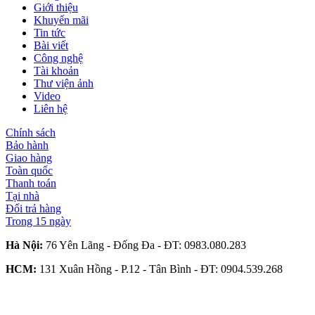
Giới thiệu
Khuyến mãi
Tin tức
Bài viết
Công nghệ
Tài khoản
Thư viện ảnh
Video
Liên hệ
Chính sách
Bảo hành
Giao hàng
Toàn quốc
Thanh toán
Tại nhà
Đổi trả hàng
Trong 15 ngày
Hà Nội:
76 Yên Lãng - Đống Đa - ĐT:
0983.080.283
HCM:
131 Xuân Hồng - P.12 - Tân Bình - ĐT:
0904.539.268