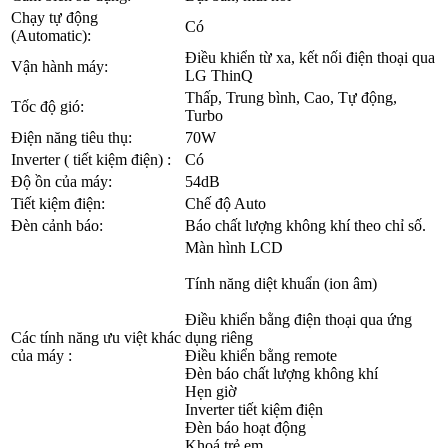
Chạy tự động
Có
(Automatic):
Điều khiển từ xa, kết nối điện thoại qua
Vận hành máy:
LG ThinQ
Thấp, Trung bình, Cao, Tự động,
Tốc độ gió:
Turbo
Điện năng tiêu thụ:
70W
Inverter ( tiết kiệm điện) :
Có
Độ ồn của máy:
54dB
Tiết kiệm điện:
Chế độ Auto
Đèn cảnh báo:
Báo chất lượng không khí theo chỉ số.
Màn hình LCD
Tính năng diệt khuẩn (ion âm)
Điều khiển bằng điện thoại qua ứng
Các tính năng ưu việt khác
dụng riêng
của máy :
Điều khiển bằng remote
Đèn báo chất lượng không khí
Hẹn giờ
Inverter tiết kiệm điện
Đèn báo hoạt động
Khoá trẻ em