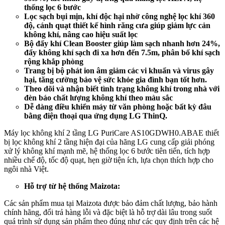
thống lọc 6 bước
Lọc sạch bụi mịn, khí độc hại nhờ công nghệ lọc khí 360
độ, cánh quạt thiết kế hình răng cưa giúp giảm lực cản
không khí, nâng cao hiệu suất lọc
Bộ đẩy khí Clean Booster giúp làm sạch nhanh hơn 24%,
đẩy không khí sạch đi xa hơn đến 7.5m, phân bố khí sạch
rộng khắp phòng
Trang bị bộ phát ion âm giảm các vi khuẩn và virus gây
hại, tăng cường bảo vệ sức khỏe gia đình bạn tốt hơn.
Theo dõi và nhận biết tình trạng không khí trong nhà với
đèn báo chất lượng không khí theo màu sắc
Dễ dàng điều khiển máy từ văn phòng hoặc bất kỳ đâu
bằng điện thoại qua ứng dụng LG ThinQ.
Máy lọc không khí 2 tầng LG PuriCare AS10GDWH0.ABAE thiết
bị lọc không khí 2 tầng hiện đại của hãng LG cung cấp giải phóng
xử lý không khí mạnh mẽ, hệ thống lọc 6 bước tiên tiến, tích hợp
nhiều chế độ, tốc độ quạt, hẹn giờ tiện ích, lựa chọn thích hợp cho
ngôi nhà Việt.
Hỗ trợ từ hệ thống Maizota:
Các sản phẩm mua tại Maizota được bảo đảm chất lượng, bảo hành
chính hãng, đổi trả hàng lỗi và đặc biệt là hỗ trợ dài lâu trong suốt
quá trình sử dụng sản phẩm theo đúng như các quy định trên các hệ