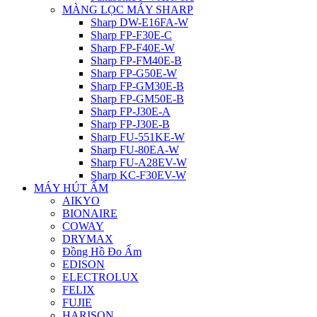
MÀNG LỌC MÁY SHARP
Sharp DW-E16FA-W
Sharp FP-F30E-C
Sharp FP-F40E-W
Sharp FP-FM40E-B
Sharp FP-G50E-W
Sharp FP-GM30E-B
Sharp FP-GM50E-B
Sharp FP-J30E-A
Sharp FP-J30E-B
Sharp FU-551KE-W
Sharp FU-80EA-W
Sharp FU-A28EV-W
Sharp KC-F30EV-W
MÁY HÚT ẨM
AIKYO
BIONAIRE
COWAY
DRYMAX
Đồng Hồ Đo Ẩm
EDISON
ELECTROLUX
FELIX
FUJIE
HARISON