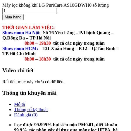
Máy lọc không khí LG PuriCare AS10GDWH0 số lượng
Mua hàng
THỜI GIAN LÀM VIỆC:
Showroom Hà Nội:
Số 76 Yên Lãng – P.Thịnh Quang –
Q.Đống Đa – TP.Hà Nội
8h00 – 19h30
tất cả các ngày trong tuần
Showroom HCM:
131 Xuân Hồng – P.12 – Q.Tân Bình –
TP.Hồ Chí Minh
8h00 – 18h30
tất cả các ngày trong tuần
Video chi tiết
Rất tiết, mục này chưa có dữ liệu.
Thông tin khuyến mãi
Mô tả
Thông số kỹ thuật
Đánh giá (0)
Lọc được 99.999% bụi siêu mịn PM0.01, diệt khuẩn
99.9%, tác nhân gây dị ứng qua màng lọc HEPA, hệ