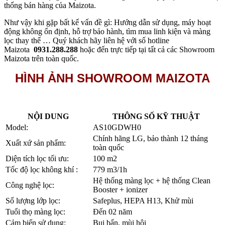
thống bán hàng của Maizota.
Như vậy khi gặp bất kể vấn đề gì: Hướng dẫn sử dụng, máy hoạt
động không ổn định, hỗ trợ bảo hành, tìm mua linh kiện và màng
lọc thay thế … Quý khách hãy liên hệ với số hotline
Maizota
0931.288.288
hoặc đến trực tiếp tại tất cả các Showroom
Maizota trên toàn quốc.
HÌNH ẢNH SHOWROOM MAIZOTA
NỘI DUNG
THÔNG SỐ KỸ THUẬT
Model:
AS10GDWH0
Chính hãng LG, bảo thành 12 tháng
Xuất xứ sản phẩm:
toàn quốc
Diện tích lọc tối ưu:
100 m2
Tốc độ lọc không khí :
779 m3/1h
Hệ thống màng lọc + hệ thống Clean
Công nghệ lọc:
Booster + ionizer
Số lượng lớp lọc:
Safeplus, HEPA H13, Khử mùi
Tuổi thọ màng lọc:
Đến 02 năm
Cảm biến sử dụng:
Bụi bẩn, mùi hôi