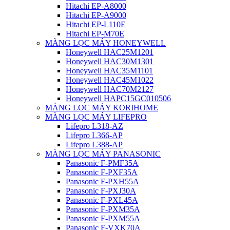
Hitachi EP-A8000
Hitachi EP-A9000
Hitachi EP-L110E
Hitachi EP-M70E
MÀNG LỌC MÁY HONEYWELL
Honeywell HAC25M1201
Honeywell HAC30M1301
Honeywell HAC35M1101
Honeywell HAC45M1022
Honeywell HAC70M2127
Honeywell HAPC15GC010506
MÀNG LỌC MÁY KORIHOME
MÀNG LỌC MÁY LIFEPRO
Lifepro L318-AZ
Lifepro L366-AP
Lifepro L388-AP
MÀNG LỌC MÁY PANASONIC
Panasonic F-PMF35A
Panasonic F-PXF35A
Panasonic F-PXH55A
Panasonic F-PXJ30A
Panasonic F-PXL45A
Panasonic F-PXM35A
Panasonic F-PXM55A
Panasonic F-VXK70A