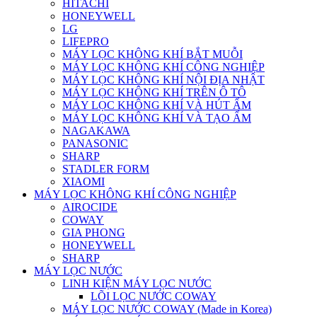
HITACHI
HONEYWELL
LG
LIFEPRO
MÁY LỌC KHÔNG KHÍ BẮT MUỖI
MÁY LỌC KHÔNG KHÍ CÔNG NGHIỆP
MÁY LỌC KHÔNG KHÍ NỘI ĐỊA NHẬT
MÁY LỌC KHÔNG KHÍ TRÊN Ô TÔ
MÁY LỌC KHÔNG KHÍ VÀ HÚT ẨM
MÁY LỌC KHÔNG KHÍ VÀ TẠO ẨM
NAGAKAWA
PANASONIC
SHARP
STADLER FORM
XIAOMI
MÁY LỌC KHÔNG KHÍ CÔNG NGHIỆP
AIROCIDE
COWAY
GIA PHONG
HONEYWELL
SHARP
MÁY LỌC NƯỚC
LINH KIỆN MÁY LỌC NƯỚC
LÕI LỌC NƯỚC COWAY
MÁY LỌC NƯỚC COWAY (Made in Korea)