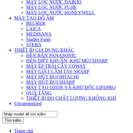
MÁY LỌC NƯỚC DAIKIO
MÁY LỌC NƯỚC FUJIE
MÁY LỌC NƯỚC HONEYWELL
MÁY TẠO ĐỘ ẨM
BEURER
LAICA
MEDISANA
Stadler Form
STEBA
THIẾT BỊ GIA DỤNG KHÁC
ĐÈN BÀN PANASONIC
ĐÈN DIỆT KHUẨN, KHỬ MÙI SHARP
MÁY ÉP TRÁI CÂY COWAY
MÁY GIẶT CẦM TAY SHARP
MÁY HÚT BỤI HITACHI
MÁY HÚT BỤI SHARP
MÁY TẠO OZON VÀ KHỬ ĐỘC LIFEPRO
QUÀ TẶNG
THIẾT BỊ ĐO CHẤT LƯỢNG KHÔNG KHÍ
Uncategorized
Tìm kiếm
Trang chủ