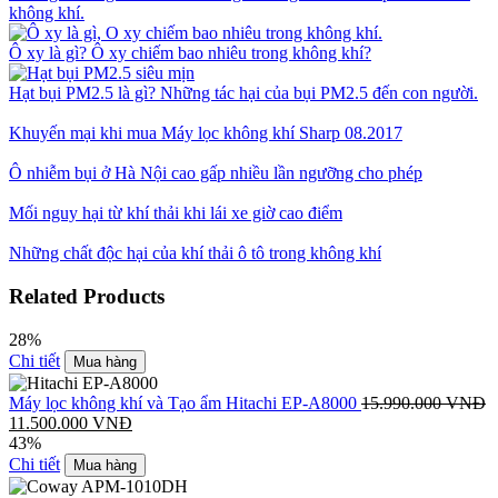
không khí.
Ô xy là gì? Ô xy chiếm bao nhiêu trong không khí?
Hạt bụi PM2.5 là gì? Những tác hại của bụi PM2.5 đến con người.
Khuyến mại khi mua Máy lọc không khí Sharp 08.2017
Ô nhiễm bụi ở Hà Nội cao gấp nhiều lần ngưỡng cho phép
Mối nguy hại từ khí thải khi lái xe giờ cao điểm
Những chất độc hại của khí thải ô tô trong không khí
Related Products
28%
Chi tiết
Mua hàng
Máy lọc không khí và Tạo ẩm Hitachi EP-A8000
15.990.000
VNĐ
11.500.000
VNĐ
43%
Chi tiết
Mua hàng