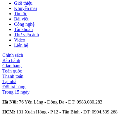
Giới thiệu
Khuyến mãi
Tin tức
Bài viết
Công nghệ
Tài khoản
Thư viện ảnh
Video
Liên hệ
Chính sách
Bảo hành
Giao hàng
Toàn quốc
Thanh toán
Tại nhà
Đổi trả hàng
Trong 15 ngày
Hà Nội:
76 Yên Lãng - Đống Đa - ĐT:
0983.080.283
HCM:
131 Xuân Hồng - P.12 - Tân Bình - ĐT:
0904.539.268