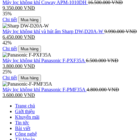
Máy lọc không khí Coway APM-1010DH
16.500.000
VNĐ
9.350.000
VNĐ
35%
Chi tiết
Mua hàng
Máy lọc không khí và hút ẩm Sharp DW-D20A-W
9.990.000
VNĐ
6.450.000
VNĐ
42%
Chi tiết
Mua hàng
Máy lọc không khí Panasonic F-PXF35A
6.500.000
VNĐ
3.800.000
VNĐ
25%
Chi tiết
Mua hàng
Máy lọc không khí Panasonic F-PMF35A
4.800.000
VNĐ
3.600.000
VNĐ
Trang chủ
Giới thiệu
Khuyến mãi
Tin tức
Bài viết
Công nghệ
Tài khoản