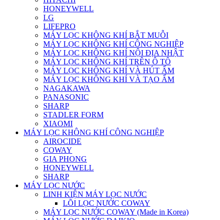
HONEYWELL
LG
LIFEPRO
MÁY LỌC KHÔNG KHÍ BẮT MUỖI
MÁY LỌC KHÔNG KHÍ CÔNG NGHIỆP
MÁY LỌC KHÔNG KHÍ NỘI ĐỊA NHẬT
MÁY LỌC KHÔNG KHÍ TRÊN Ô TÔ
MÁY LỌC KHÔNG KHÍ VÀ HÚT ẨM
MÁY LỌC KHÔNG KHÍ VÀ TẠO ẨM
NAGAKAWA
PANASONIC
SHARP
STADLER FORM
XIAOMI
MÁY LỌC KHÔNG KHÍ CÔNG NGHIỆP
AIROCIDE
COWAY
GIA PHONG
HONEYWELL
SHARP
MÁY LỌC NƯỚC
LINH KIỆN MÁY LỌC NƯỚC
LÕI LỌC NƯỚC COWAY
MÁY LỌC NƯỚC COWAY (Made in Korea)