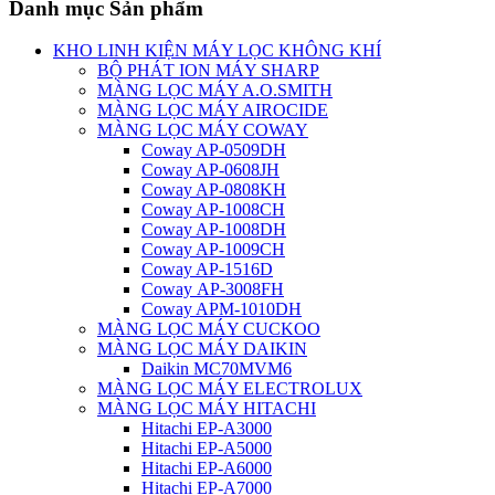
Danh mục Sản phẩm
KHO LINH KIỆN MÁY LỌC KHÔNG KHÍ
BỘ PHÁT ION MÁY SHARP
MÀNG LỌC MÁY A.O.SMITH
MÀNG LỌC MÁY AIROCIDE
MÀNG LỌC MÁY COWAY
Coway AP-0509DH
Coway AP-0608JH
Coway AP-0808KH
Coway AP-1008CH
Coway AP-1008DH
Coway AP-1009CH
Coway AP-1516D
Coway AP-3008FH
Coway APM-1010DH
MÀNG LỌC MÁY CUCKOO
MÀNG LỌC MÁY DAIKIN
Daikin MC70MVM6
MÀNG LỌC MÁY ELECTROLUX
MÀNG LỌC MÁY HITACHI
Hitachi EP-A3000
Hitachi EP-A5000
Hitachi EP-A6000
Hitachi EP-A7000