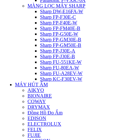
Panasonic F-VXK70A
MÀNG LỌC MÁY SHARP
Sharp DW-E16FA-W
Sharp FP-F30E-C
Sharp FP-F40E-W
Sharp FP-FM40E-B
Sharp FP-G50E-W
Sharp FP-GM30E-B
Sharp FP-GM50E-B
Sharp FP-J30E-A
Sharp FP-J30E-B
Sharp FU-551KE-W
Sharp FU-80EA-W
Sharp FU-A28EV-W
Sharp KC-F30EV-W
MÁY HÚT ẨM
AIKYO
BIONAIRE
COWAY
DRYMAX
Đồng Hồ Đo Ẩm
EDISON
ELECTROLUX
FELIX
FUJIE