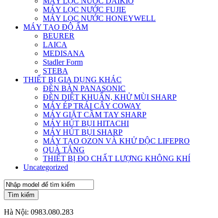
MÁY LỌC NƯỚC DAIKIO
MÁY LỌC NƯỚC FUJIE
MÁY LỌC NƯỚC HONEYWELL
MÁY TẠO ĐỘ ẨM
BEURER
LAICA
MEDISANA
Stadler Form
STEBA
THIẾT BỊ GIA DỤNG KHÁC
ĐÈN BÀN PANASONIC
ĐÈN DIỆT KHUẨN, KHỬ MÙI SHARP
MÁY ÉP TRÁI CÂY COWAY
MÁY GIẶT CẦM TAY SHARP
MÁY HÚT BỤI HITACHI
MÁY HÚT BỤI SHARP
MÁY TẠO OZON VÀ KHỬ ĐỘC LIFEPRO
QUÀ TẶNG
THIẾT BỊ ĐO CHẤT LƯỢNG KHÔNG KHÍ
Uncategorized
Tìm kiếm
Hà Nội:
0983.080.283