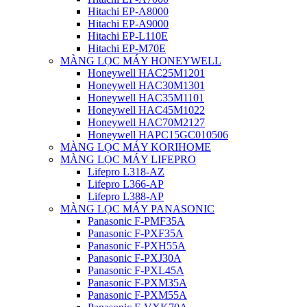
Hitachi EP-A8000
Hitachi EP-A9000
Hitachi EP-L110E
Hitachi EP-M70E
MÀNG LỌC MÁY HONEYWELL
Honeywell HAC25M1201
Honeywell HAC30M1301
Honeywell HAC35M1101
Honeywell HAC45M1022
Honeywell HAC70M2127
Honeywell HAPC15GC010506
MÀNG LỌC MÁY KORIHOME
MÀNG LỌC MÁY LIFEPRO
Lifepro L318-AZ
Lifepro L366-AP
Lifepro L388-AP
MÀNG LỌC MÁY PANASONIC
Panasonic F-PMF35A
Panasonic F-PXF35A
Panasonic F-PXH55A
Panasonic F-PXJ30A
Panasonic F-PXL45A
Panasonic F-PXM35A
Panasonic F-PXM55A