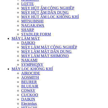
LOTTE
MÁY HÚT ẨM CÔNG NGHIỆP
MÁY HÚT ẨM DÂN DỤNG
MÁY HÚT ẨM LỌC KHÔNG KHÍ
MITSUBISHI
NAGAKAWA
SHARP
STADLER FORM
MÁY LÀM MÁT
DAIKIO
MÁY LÀM MÁT CÔNG NGHIỆP
MÁY LÀM MÁT DÂN DỤNG
MÁY LÀM MÁT SHIMONO
NAKAMI
SYMPHONY
MÁY LỌC KHÔNG KHÍ
AIROCIDE
AOSMITH
BEURER
BLUEAIR
COWAY
CUCKOO
DAIKIN
Electrolux
HITACHI