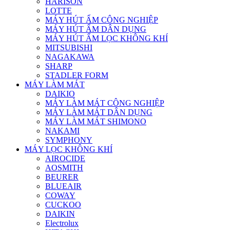
HARISON
LOTTE
MÁY HÚT ẨM CÔNG NGHIỆP
MÁY HÚT ẨM DÂN DỤNG
MÁY HÚT ẨM LỌC KHÔNG KHÍ
MITSUBISHI
NAGAKAWA
SHARP
STADLER FORM
MÁY LÀM MÁT
DAIKIO
MÁY LÀM MÁT CÔNG NGHIỆP
MÁY LÀM MÁT DÂN DỤNG
MÁY LÀM MÁT SHIMONO
NAKAMI
SYMPHONY
MÁY LỌC KHÔNG KHÍ
AIROCIDE
AOSMITH
BEURER
BLUEAIR
COWAY
CUCKOO
DAIKIN
Electrolux