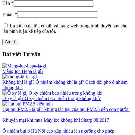
Tên
*
Email
*
Lưu tên của tôi, email, và trang web trong trình duyệt này cho
lần bình luận kế tiếp của tôi.
Bài viết Tư vấn
Màng lọc Hepa là gì?
Không khí là gì? Ô nhiễm không khí là gì? Cách đối phó ô nhiễm
không khí.
Ô xy là gì? Ô xy chiếm bao nhiêu trong không khí?
Hạt bụi PM2.5 là gì? Những tác hại của bụi PM2.5 đến con người.
Khuyến mại khi mua Máy lọc không khí Sharp 08.2017
Ô nhiễm bụi ở Hà Nội cao gấp nhiều lần ngưỡng cho phép