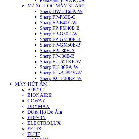
Panasonic F-VXK70A
MÀNG LỌC MÁY SHARP
Sharp DW-E16FA-W
Sharp FP-F30E-C
Sharp FP-F40E-W
Sharp FP-FM40E-B
Sharp FP-G50E-W
Sharp FP-GM30E-B
Sharp FP-GM50E-B
Sharp FP-J30E-A
Sharp FP-J30E-B
Sharp FU-551KE-W
Sharp FU-80EA-W
Sharp FU-A28EV-W
Sharp KC-F30EV-W
MÁY HÚT ẨM
AIKYO
BIONAIRE
COWAY
DRYMAX
Đồng Hồ Đo Ẩm
EDISON
ELECTROLUX
FELIX
FUJIE