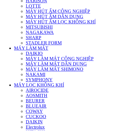
HARISON
LOTTE
MÁY HÚT ẨM CÔNG NGHIỆP
MÁY HÚT ẨM DÂN DỤNG
MÁY HÚT ẨM LỌC KHÔNG KHÍ
MITSUBISHI
NAGAKAWA
SHARP
STADLER FORM
MÁY LÀM MÁT
DAIKIO
MÁY LÀM MÁT CÔNG NGHIỆP
MÁY LÀM MÁT DÂN DỤNG
MÁY LÀM MÁT SHIMONO
NAKAMI
SYMPHONY
MÁY LỌC KHÔNG KHÍ
AIROCIDE
AOSMITH
BEURER
BLUEAIR
COWAY
CUCKOO
DAIKIN
Electrolux