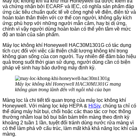
Máy lọc không khí và khử mùi Honeywell đã được kiểm tra
và chứng nhận bởi ECARF và IEC, có nghĩa sản phẩm đáp
ứng các tiêu chuẩn quốc tế về công nghệ về điện, điện tử và
hoàn toàn thân thiện với cơ thể con người, không gây kích
ứng; phù hợp với những người mẫn cảm, hay bị dị ứng,
chính vì vậy người dùng hoàn toàn có thể yên tâm về mức
độ an toàn của sản phẩm.
Máy lọc không khí Honeywell HAC30M1301G có tác dụng
tích cực đối với việc cải thiện chất lượng không khí trong
không gian sống của con người. Tuy nhiên để đảm bảo hiệu
quả trong suốt thời gian sử dụng, người dùng cần có biện
pháp vệ sinh hay bảo dưỡng máy định kỳ.
Máy lọc không khí Honeywell HAC30M1301G mang
không gian trong lành đến với ngôi nhà của bạn
Màng lọc là chi tiết tối quan trọng của máy lọc không khí
Honeywell. Với màng lọc kép HEPA &
HiSiv
, chúng ta chỉ có
thể dùng máy hút bụi, chổi hoặc các thao tác cơ học thông
thường nhằm loại bỏ bụi bẩn bám trên màng theo định kỳ
khoảng 2 tuần 1 lần, tuyệt đối tránh dùng nước rửa màng vì
có thể làm phá vỡ cấu trúc, làm mất khả khả năng lọc khí của
màng.