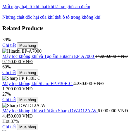
Mối nguy hại từ khí thải khi lái xe giờ cao điểm
Những chất độc hại của khí thải ô tô trong không khí
Related Products
39%
Chi tiết
Mua hàng
Máy lọc không khí và Tạo ẩm Hitachi EP-A7000
14.990.000
VNĐ
9.150.000
VNĐ
60%
Chi tiết
Mua hàng
Máy lọc không khí Sharp FP-F30E-C
4.230.000
VNĐ
1.700.000
VNĐ
27%
Chi tiết
Mua hàng
Máy lọc không khí và hút ẩm Sharp DW-D12A-W
6.090.000
VNĐ
4.450.000
VNĐ
Hot
37%
Chi tiết
Mua hàng