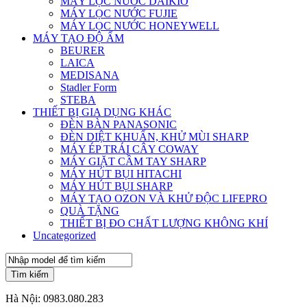
MÁY LỌC NƯỚC DAIKIO
MÁY LỌC NƯỚC FUJIE
MÁY LỌC NƯỚC HONEYWELL
MÁY TẠO ĐỘ ẨM
BEURER
LAICA
MEDISANA
Stadler Form
STEBA
THIẾT BỊ GIA DỤNG KHÁC
ĐÈN BÀN PANASONIC
ĐÈN DIỆT KHUẨN, KHỬ MÙI SHARP
MÁY ÉP TRÁI CÂY COWAY
MÁY GIẶT CẦM TAY SHARP
MÁY HÚT BỤI HITACHI
MÁY HÚT BỤI SHARP
MÁY TẠO OZON VÀ KHỬ ĐỘC LIFEPRO
QUÀ TẶNG
THIẾT BỊ ĐO CHẤT LƯỢNG KHÔNG KHÍ
Uncategorized
Tìm kiếm
Hà Nội:
0983.080.283