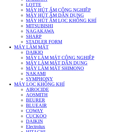
LOTTE
MÁY HÚT ẨM CÔNG NGHIỆP
MÁY HÚT ẨM DÂN DỤNG
MÁY HÚT ẨM LỌC KHÔNG KHÍ
MITSUBISHI
NAGAKAWA
SHARP
STADLER FORM
MÁY LÀM MÁT
DAIKIO
MÁY LÀM MÁT CÔNG NGHIỆP
MÁY LÀM MÁT DÂN DỤNG
MÁY LÀM MÁT SHIMONO
NAKAMI
SYMPHONY
MÁY LỌC KHÔNG KHÍ
AIROCIDE
AOSMITH
BEURER
BLUEAIR
COWAY
CUCKOO
DAIKIN
Electrolux
HITACHI