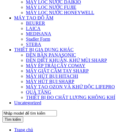
MÁY LỌC NƯỚC DAIKIO
MÁY LỌC NƯỚC FUJIE
MÁY LỌC NƯỚC HONEYWELL
MÁY TẠO ĐỘ ẨM
BEURER
LAICA
MEDISANA
Stadler Form
STEBA
THIẾT BỊ GIA DỤNG KHÁC
ĐÈN BÀN PANASONIC
ĐÈN DIỆT KHUẨN, KHỬ MÙI SHARP
MÁY ÉP TRÁI CÂY COWAY
MÁY GIẶT CẦM TAY SHARP
MÁY HÚT BỤI HITACHI
MÁY HÚT BỤI SHARP
MÁY TẠO OZON VÀ KHỬ ĐỘC LIFEPRO
QUÀ TẶNG
THIẾT BỊ ĐO CHẤT LƯỢNG KHÔNG KHÍ
Uncategorized
Tìm kiếm
Trang chủ