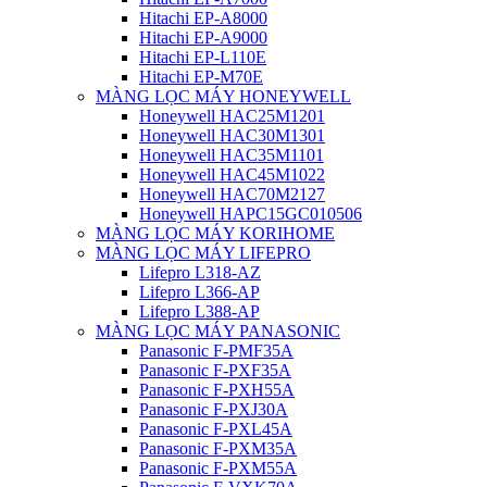
Hitachi EP-A8000
Hitachi EP-A9000
Hitachi EP-L110E
Hitachi EP-M70E
MÀNG LỌC MÁY HONEYWELL
Honeywell HAC25M1201
Honeywell HAC30M1301
Honeywell HAC35M1101
Honeywell HAC45M1022
Honeywell HAC70M2127
Honeywell HAPC15GC010506
MÀNG LỌC MÁY KORIHOME
MÀNG LỌC MÁY LIFEPRO
Lifepro L318-AZ
Lifepro L366-AP
Lifepro L388-AP
MÀNG LỌC MÁY PANASONIC
Panasonic F-PMF35A
Panasonic F-PXF35A
Panasonic F-PXH55A
Panasonic F-PXJ30A
Panasonic F-PXL45A
Panasonic F-PXM35A
Panasonic F-PXM55A