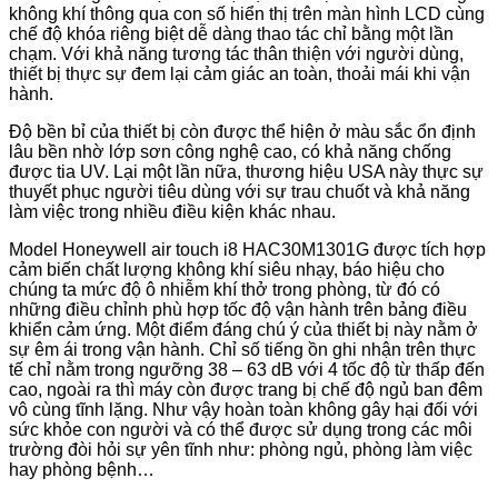
không khí thông qua con số hiển thị trên màn hình LCD cùng
chế độ khóa riêng biệt dễ dàng thao tác chỉ bằng một lần
chạm. Với khả năng tương tác thân thiện với người dùng,
thiết bị thực sự đem lại cảm giác an toàn, thoải mái khi vận
hành.
Độ bền bỉ của thiết bị còn được thể hiện ở màu sắc ổn định
lâu bền nhờ lớp sơn công nghệ cao, có khả năng chống
được tia UV. Lại một lần nữa, thương hiệu USA này thực sự
thuyết phục người tiêu dùng với sự trau chuốt và khả năng
làm việc trong nhiều điều kiện khác nhau.
Model Honeywell air touch i8 HAC30M1301G được tích hợp
cảm biến chất lượng không khí siêu nhạy, báo hiệu cho
chúng ta mức độ ô nhiễm khí thở trong phòng, từ đó có
những điều chỉnh phù hợp tốc độ vận hành trên bảng điều
khiển cảm ứng. Một điểm đáng chú ý của thiết bị này nằm ở
sự êm ái trong vận hành. Chỉ số tiếng ồn ghi nhận trên thực
tế chỉ nằm trong ngưỡng 38 – 63 dB với 4 tốc độ từ thấp đến
cao, ngoài ra thì máy còn được trang bị chế độ ngủ ban đêm
vô cùng tĩnh lặng. Như vậy hoàn toàn không gây hại đối với
sức khỏe con người và có thể được sử dụng trong các môi
trường đòi hỏi sự yên tĩnh như: phòng ngủ, phòng làm việc
hay phòng bệnh…