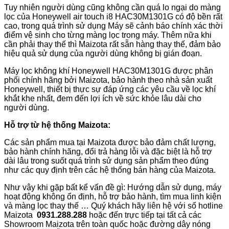
Tuy nhiên người dùng cũng không cần quá lo ngại do màng
lọc của Honeywell air touch i8 HAC30M1301G có độ bền rất
cao, trong quá trình sử dụng Máy sẽ cảnh báo chính xác thời
điểm vệ sinh cho từng màng lọc trong máy. Thêm nữa khi
cần phải thay thế thì Maizota rất sẵn hàng thay thế, đảm bảo
hiệu quả sử dụng của người dùng không bị gián đoạn.
Máy lọc không khí Honeywell HAC30M1301G được phân
phối chính hãng bởi Maizota, bảo hành theo nhà sản xuất
Honeywell, thiết bị thực sự đáp ứng các yêu cầu về lọc khí
khắt khe nhất, đem đến lợi ích về sức khỏe lâu dài cho
người dùng.
Hỗ trợ từ hệ thống Maizota:
Các sản phẩm mua tại Maizota được bảo đảm chất lượng,
bảo hành chính hãng, đổi trả hàng lỗi và đặc biệt là hỗ trợ
dài lâu trong suốt quá trình sử dụng sản phẩm theo đúng
như các quy định trên các hệ thống bán hàng của Maizota.
Như vậy khi gặp bất kể vấn đề gì: Hướng dẫn sử dụng, máy
hoạt động không ổn định, hỗ trợ bảo hành, tìm mua linh kiện
và màng lọc thay thế … Quý khách hãy liên hệ với số hotline
Maizota
0931.288.288
hoặc đến trực tiếp tại tất cả các
Showroom Maizota trên toàn quốc hoặc đường dây nóng