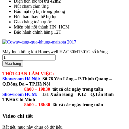
Diện tích lọc tối ưu
42m2
Nút chạm cảm ứng
Báo mật độ bụi trong phòng
Đèn báo thay thế bộ lọc
Giao hàng toàn quốc
Miễn phí nội thành HN, HCM
Bảo hành chính hãng 12T
Máy lọc không khí Honeywell HAC30M1301G số lượng
Mua hàng
THỜI GIAN LÀM VIỆC:
Showroom Hà Nội:
Số 76 Yên Lãng – P.Thịnh Quang –
Q.Đống Đa – TP.Hà Nội
8h00 – 19h30
tất cả các ngày trong tuần
Showroom HCM:
131 Xuân Hồng – P.12 – Q.Tân Bình –
TP.Hồ Chí Minh
8h00 – 18h30
tất cả các ngày trong tuần
Video chi tiết
Rất tiết, mục này chưa có dữ liệu.