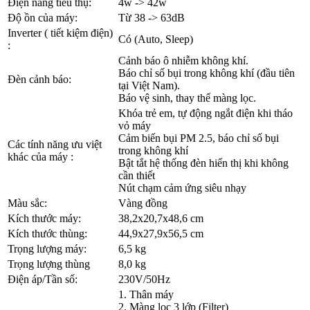
Điện năng tiêu thụ:
4w -> 42w
Độ ồn của máy:
Từ 38 -> 63dB
Inverter ( tiết kiệm điện)
Có (Auto, Sleep)
:
Cảnh báo ô nhiễm không khí.
Báo chỉ số bụi trong không khí (đầu tiên
Đèn cảnh báo:
tại Việt Nam).
Báo vệ sinh, thay thế màng lọc.
Khóa trẻ em, tự động ngắt điện khi tháo
vỏ máy
Cảm biến bụi PM 2.5, báo chỉ số bụi
Các tính năng ưu việt
trong không khí
khác của máy :
Bật tắt hệ thống đèn hiển thị khi không
cần thiết
Nút chạm cảm ứng siêu nhạy
Màu sắc:
Vàng đồng
Kích thước máy:
38,2x20,7x48,6 cm
Kích thước thùng:
44,9x27,9x56,5 cm
Trọng lượng máy:
6,5 kg
Trọng lượng thùng
8,0 kg
Điện áp/Tần số:
230V/50Hz
1. Thân máy
2. Màng lọc 3 lớp (Filter)