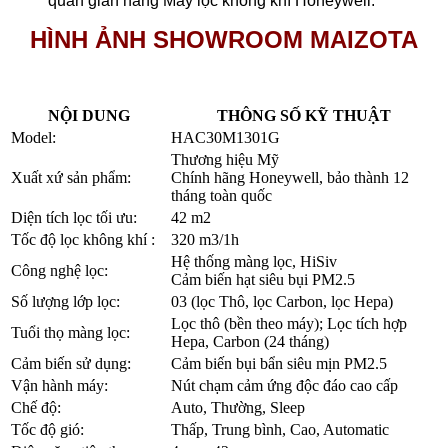
quan gian hàng Máy lọc không khí Honeywell.
HÌNH ẢNH SHOWROOM MAIZOTA
NỘI DUNG
THÔNG SỐ KỸ THUẬT
Model:
HAC30M1301G
Thương hiệu Mỹ
Xuất xứ sản phẩm:
Chính hãng Honeywell, bảo thành 12
tháng toàn quốc
Diện tích lọc tối ưu:
42 m2
Tốc độ lọc không khí :
320 m3/1h
Hệ thống màng lọc, HiSiv
Công nghệ lọc:
Cảm biến hạt siêu bụi PM2.5
Số lượng lớp lọc:
03 (lọc Thô, lọc Carbon, lọc Hepa)
Lọc thô (bền theo máy); Lọc tích hợp
Tuổi thọ màng lọc:
Hepa, Carbon (24 tháng)
Cảm biến sử dụng:
Cảm biến bụi bẩn siêu mịn PM2.5
Vận hành máy:
Nút chạm cảm ứng độc đáo cao cấp
Chế độ:
Auto, Thường, Sleep
Tốc độ gió:
Thấp, Trung bình, Cao, Automatic