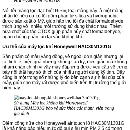
Honeywell
air touch i8
Nói tới màng lọc đặc biệt HiSiv, loại màng này là một màng
phân tử hữu cơ có lõi gồm phân tử silica và hydrophobic
được sản xuất ở Mỹ, giúp hấp thụ tối đa chất formaldehyde,
thích ứng với nhiều môi trường sử dụng khác nhau. Thêm
nữa chất xúc tác CTOX giúp phân hủy chất formaldehyde,
ngăn chúng phân tán lại vào không khí.
Ưu thế của máy lọc khí Honeywell HAC30M1301G
Sản phẩm có màu vàng đồng, vẻ ngoài đơn giản nhưng lại
rất tinh tế, hiệu quả nhưng không cầu kỳ, đơn giản mà không
nhàm chán chính vì vậy máy đáp ứng được yêu cầu về trưng
bày nội thất hay sở thích của nhiều người dùng kỹ tính. Đây
cũng là một trong số những lý do bên cạnh sự hiệu của của
máy, giúp cho máy rất được phổ biến trên thị trường thế giới
hiện nay.
Sử dụng Máy lọc không khí
Honeywell
HAC30M1301G bảo vệ sức khỏe các thành viên trong
gia đình
Điểm cộng nữa cho Honeywell air touch i8 HAC30M1301G
là khả năng báo hiệu mức độ bụi siêu mịn PM 2.5 có trong