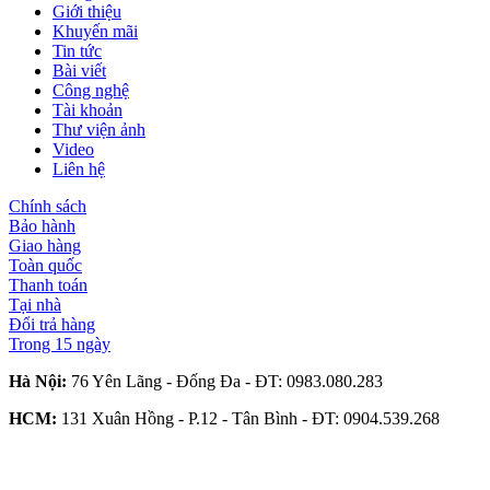
Giới thiệu
Khuyến mãi
Tin tức
Bài viết
Công nghệ
Tài khoản
Thư viện ảnh
Video
Liên hệ
Chính sách
Bảo hành
Giao hàng
Toàn quốc
Thanh toán
Tại nhà
Đổi trả hàng
Trong 15 ngày
Hà Nội:
76 Yên Lãng - Đống Đa - ĐT:
0983.080.283
HCM:
131 Xuân Hồng - P.12 - Tân Bình - ĐT:
0904.539.268