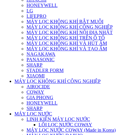
HONEYWELL
LG
LIFEPRO
MÁY LỌC KHÔNG KHÍ BẮT MUỖI
MÁY LỌC KHÔNG KHÍ CÔNG NGHIỆP
MÁY LỌC KHÔNG KHÍ NỘI ĐỊA NHẬT
MÁY LỌC KHÔNG KHÍ TRÊN Ô TÔ
MÁY LỌC KHÔNG KHÍ VÀ HÚT ẨM
MÁY LỌC KHÔNG KHÍ VÀ TẠO ẨM
NAGAKAWA
PANASONIC
SHARP
STADLER FORM
XIAOMI
MÁY LỌC KHÔNG KHÍ CÔNG NGHIỆP
AIROCIDE
COWAY
GIA PHONG
HONEYWELL
SHARP
MÁY LỌC NƯỚC
LINH KIỆN MÁY LỌC NƯỚC
LÕI LỌC NƯỚC COWAY
MÁY LỌC NƯỚC COWAY (Made in Korea)