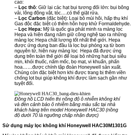
cao:
–
Lọc thô
: Giữ lại các hạt bụi tương đối lớn: bụi bông
vải, lông động vật, tóc….có thể giặt rửa.
–
Lọc Carbon
(đặc biệt): Loại bỏ mùi hôi, hấp thụ khí
Gas độc đặc biệt có thêm hỗn hợp khử Formaldehyde.
–
Lọc Hepa:
Mỹ là quốc gia phát minh ra màng lọc
Hepa và hiện đang nắm giữ công nghệ tạo ra những
màng lọc Hepa chất lượng tốt nhất thế giới. Hepa
được ứng dụng ban đầu là lọc bụi phóng xạ từ bom
nguyên tử, hiện nay màng lọc Hepa đã được ứng
dụng trên toàn thế giới để loại bỏ những hạt bụi siêu
mịn, khói thuốc, nấm mốc, bọ mạt, vi khuẩn, phấn
hoa……được chính tập đoàn Honeywell sản xuất.
Chúng còn đặc biệt hơn khi được trang bị thêm viền
chống lọt bụi giúp không khí được làm sạch gần như
tuyệt đối.
Đồng hồ LCD hiển thị nồng độ ô nhiễm không khí
và đèn cảnh báo ô nhiễm bằng màu sắc tại nhà
khách hàng trên model Honeywell HAC30 (nồng
độ dưới 70 là ngưỡng chấp nhận được)
Sử dụng máy lọc không khí Honeywell HAC30M1301G