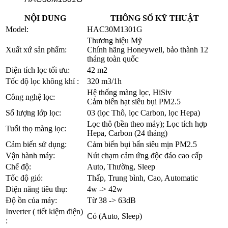
NỘI DUNG
THÔNG SỐ KỸ THUẬT
Model:
HAC30M1301G
Thương hiệu Mỹ
Xuất xứ sản phẩm:
Chính hãng Honeywell, bảo thành 12
tháng toàn quốc
Diện tích lọc tối ưu:
42 m2
Tốc độ lọc không khí :
320 m3/1h
Hệ thống màng lọc, HiSiv
Công nghệ lọc:
Cảm biến hạt siêu bụi PM2.5
Số lượng lớp lọc:
03 (lọc Thô, lọc Carbon, lọc Hepa)
Lọc thô (bền theo máy); Lọc tích hợp
Tuổi thọ màng lọc:
Hepa, Carbon (24 tháng)
Cảm biến sử dụng:
Cảm biến bụi bẩn siêu mịn PM2.5
Vận hành máy:
Nút chạm cảm ứng độc đáo cao cấp
Chế độ:
Auto, Thường, Sleep
Tốc độ gió:
Thấp, Trung bình, Cao, Automatic
Điện năng tiêu thụ:
4w -> 42w
Độ ồn của máy:
Từ 38 -> 63dB
Inverter ( tiết kiệm điện)
Có (Auto, Sleep)
: