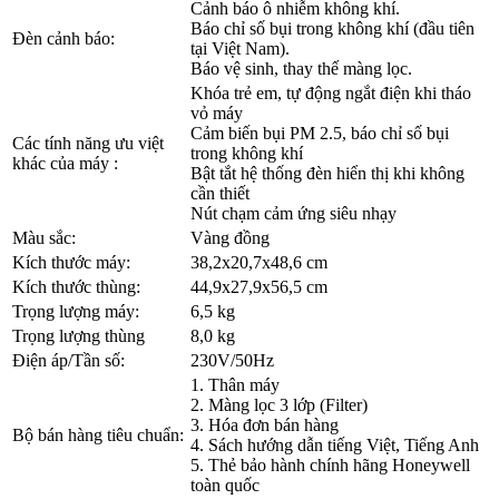
Cảnh báo ô nhiễm không khí.
Báo chỉ số bụi trong không khí (đầu tiên
Đèn cảnh báo:
tại Việt Nam).
Báo vệ sinh, thay thế màng lọc.
Khóa trẻ em, tự động ngắt điện khi tháo
vỏ máy
Cảm biến bụi PM 2.5, báo chỉ số bụi
Các tính năng ưu việt
trong không khí
khác của máy :
Bật tắt hệ thống đèn hiển thị khi không
cần thiết
Nút chạm cảm ứng siêu nhạy
Màu sắc:
Vàng đồng
Kích thước máy:
38,2x20,7x48,6 cm
Kích thước thùng:
44,9x27,9x56,5 cm
Trọng lượng máy:
6,5 kg
Trọng lượng thùng
8,0 kg
Điện áp/Tần số:
230V/50Hz
1. Thân máy
2. Màng lọc 3 lớp (Filter)
3. Hóa đơn bán hàng
Bộ bán hàng tiêu chuẩn:
4. Sách hướng dẫn tiếng Việt, Tiếng Anh
5. Thẻ bảo hành chính hãng Honeywell
toàn quốc