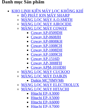
Danh mục Sản phẩm
KHO LINH KIỆN MÁY LỌC KHÔNG KHÍ
BỘ PHÁT ION MÁY SHARP
MÀNG LỌC MÁY A.O.SMITH
MÀNG LỌC MÁY AIROCIDE
MÀNG LỌC MÁY COWAY
Coway AP-0509DH
Coway AP-0608JH
Coway AP-0808KH
Coway AP-1008CH
Coway AP-1008DH
Coway AP-1009CH
Coway AP-1516D
Coway AP-3008FH
Coway APM-1010DH
MÀNG LỌC MÁY CUCKOO
MÀNG LỌC MÁY DAIKIN
Daikin MC70MVM6
MÀNG LỌC MÁY ELECTROLUX
MÀNG LỌC MÁY HITACHI
Hitachi EP-A3000
Hitachi EP-A5000
Hitachi EP-A6000
Hitachi EP-A7000