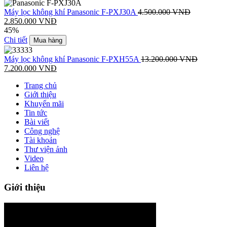
Máy lọc không khí Panasonic F-PXJ30A
4.500.000
VNĐ
2.850.000
VNĐ
45%
Chi tiết
Mua hàng
Máy lọc không khí Panasonic F-PXH55A
13.200.000
VNĐ
7.200.000
VNĐ
Trang chủ
Giới thiệu
Khuyến mãi
Tin tức
Bài viết
Công nghệ
Tài khoản
Thư viện ảnh
Video
Liên hệ
Giới thiệu