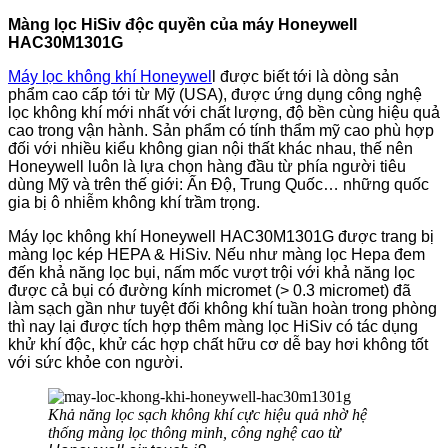
Màng lọc HiSiv độc quyền của máy Honeywell
HAC30M1301G
Máy lọc không khí Honeywel
l được biết tới là dòng sản
phẩm cao cấp tới từ Mỹ (USA), được ứng dụng công nghệ
lọc không khí mới nhất với chất lượng, độ bền cùng hiệu quả
cao trong vận hành. Sản phẩm có tính thẩm mỹ cao phù hợp
đối với nhiều kiểu không gian nội thất khác nhau, thế nên
Honeywell luôn là lựa chọn hàng đầu từ phía người tiêu
dùng Mỹ và trên thế giới: Ấn Độ, Trung Quốc… những quốc
gia bị ô nhiễm không khí trầm trọng.
Máy lọc không khí Honeywell HAC30M1301G được trang bị
màng lọc kép HEPA & HiSiv. Nếu như màng lọc Hepa đem
đến khả năng lọc bụi, nấm mốc vượt trội với khả năng lọc
được cả bụi có đường kính micromet (> 0.3 micromet) đã
làm sạch gần như tuyệt đối không khí tuần hoàn trong phòng
thì nay lại được tích hợp thêm màng lọc HiSiv có tác dụng
khử khí độc, khử các hợp chất hữu cơ dễ bay hơi không tốt
với sức khỏe con người.
Khả năng lọc sạch không khí cực hiệu quả nhờ hệ
thống màng lọc thông minh, công nghệ cao từ