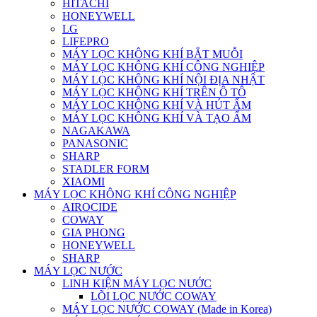
HITACHI
HONEYWELL
LG
LIFEPRO
MÁY LỌC KHÔNG KHÍ BẮT MUỖI
MÁY LỌC KHÔNG KHÍ CÔNG NGHIỆP
MÁY LỌC KHÔNG KHÍ NỘI ĐỊA NHẬT
MÁY LỌC KHÔNG KHÍ TRÊN Ô TÔ
MÁY LỌC KHÔNG KHÍ VÀ HÚT ẨM
MÁY LỌC KHÔNG KHÍ VÀ TẠO ẨM
NAGAKAWA
PANASONIC
SHARP
STADLER FORM
XIAOMI
MÁY LỌC KHÔNG KHÍ CÔNG NGHIỆP
AIROCIDE
COWAY
GIA PHONG
HONEYWELL
SHARP
MÁY LỌC NƯỚC
LINH KIỆN MÁY LỌC NƯỚC
LÕI LỌC NƯỚC COWAY
MÁY LỌC NƯỚC COWAY (Made in Korea)