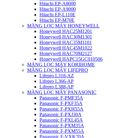
Hitachi EP-A8000
Hitachi EP-A9000
Hitachi EP-L110E
Hitachi EP-M70E
MÀNG LỌC MÁY HONEYWELL
Honeywell HAC25M1201
Honeywell HAC30M1301
Honeywell HAC35M1101
Honeywell HAC45M1022
Honeywell HAC70M2127
Honeywell HAPC15GC010506
MÀNG LỌC MÁY KORIHOME
MÀNG LỌC MÁY LIFEPRO
Lifepro L318-AZ
Lifepro L366-AP
Lifepro L388-AP
MÀNG LỌC MÁY PANASONIC
Panasonic F-PMF35A
Panasonic F-PXF35A
Panasonic F-PXH55A
Panasonic F-PXJ30A
Panasonic F-PXL45A
Panasonic F-PXM35A
Panasonic F-PXM55A
Panasonic F-VXK70A