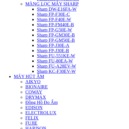
MÀNG LỌC MÁY SHARP
Sharp DW-E16FA-W
Sharp FP-F30E-C
Sharp FP-F40E-W
Sharp FP-FM40E-B
Sharp FP-G50E-W
Sharp FP-GM30E-B
Sharp FP-GM50E-B
Sharp FP-J30E-A
Sharp FP-J30E-B
Sharp FU-551KE-W
Sharp FU-80EA-W
Sharp FU-A28EV-W
Sharp KC-F30EV-W
MÁY HÚT ẨM
AIKYO
BIONAIRE
COWAY
DRYMAX
Đồng Hồ Đo Ẩm
EDISON
ELECTROLUX
FELIX
FUJIE
HARISON