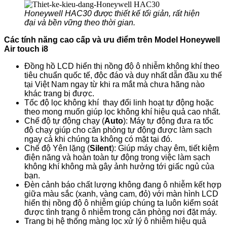
Honeywell HAC30 được thiết kế tối giản, rất hiện
đại và bền vững theo thời gian.
Các tính năng cao cấp và ưu điểm trên Model Honeywell
Air touch i8
Đồng hồ LCD hiển thị nồng độ ô nhiễm không khí theo
tiêu chuẩn quốc tế, độc đáo và duy nhất dẫn đầu xu thế
tại Việt Nam ngay từ khi ra mắt mà chưa hãng nào
khác trang bị được.
Tốc độ lọc không khí thay đổi linh hoạt tự động hoặc
theo mong muốn giúp lọc không khí hiệu quả cao nhất.
Chế độ tự động chạy (
Auto
): Máy tự động đưa ra tốc
độ chạy giúp cho căn phòng tự động được làm sạch
ngay cả khi chúng ta không có mặt tại đó.
Chế độ Yên lặng (
Silent
): Giúp máy chạy êm, tiết kiệm
điện năng và hoàn toàn tự động trong việc làm sạch
không khí không mà gây ảnh hưởng tới giấc ngủ của
bạn.
Đèn cảnh báo chất lượng không đang ô nhiễm kết hợp
giữa màu sắc (xanh, vàng cam, đỏ) với màn hình LCD
hiển thị nồng độ ô nhiễm giúp chúng ta luôn kiểm soát
được tình trạng ô nhiễm trong căn phòng nơi đặt máy.
Trang bị hệ thống màng lọc xử lý ô nhiễm hiệu quả