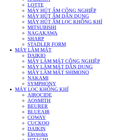
LOTTE
MÁY HÚT ẨM CÔNG NGHIỆP
MÁY HÚT ẨM DÂN DỤNG
MÁY HÚT ẨM LỌC KHÔNG KHÍ
MITSUBISHI
NAGAKAWA
SHARP
STADLER FORM
MÁY LÀM MÁT
DAIKIO
MÁY LÀM MÁT CÔNG NGHIỆP
MÁY LÀM MÁT DÂN DỤNG
MÁY LÀM MÁT SHIMONO
NAKAMI
SYMPHONY
MÁY LỌC KHÔNG KHÍ
AIROCIDE
AOSMITH
BEURER
BLUEAIR
COWAY
CUCKOO
DAIKIN
Electrolux
HITACHI