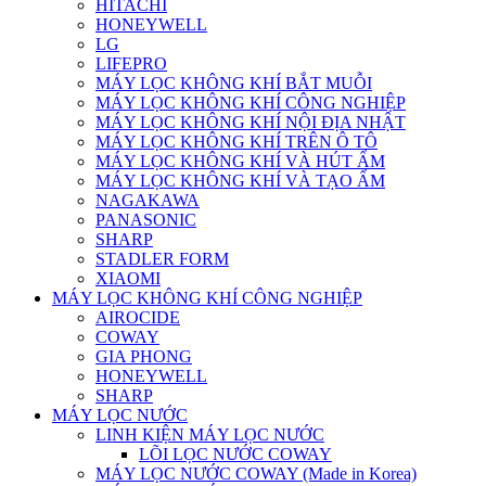
HITACHI
HONEYWELL
LG
LIFEPRO
MÁY LỌC KHÔNG KHÍ BẮT MUỖI
MÁY LỌC KHÔNG KHÍ CÔNG NGHIỆP
MÁY LỌC KHÔNG KHÍ NỘI ĐỊA NHẬT
MÁY LỌC KHÔNG KHÍ TRÊN Ô TÔ
MÁY LỌC KHÔNG KHÍ VÀ HÚT ẨM
MÁY LỌC KHÔNG KHÍ VÀ TẠO ẨM
NAGAKAWA
PANASONIC
SHARP
STADLER FORM
XIAOMI
MÁY LỌC KHÔNG KHÍ CÔNG NGHIỆP
AIROCIDE
COWAY
GIA PHONG
HONEYWELL
SHARP
MÁY LỌC NƯỚC
LINH KIỆN MÁY LỌC NƯỚC
LÕI LỌC NƯỚC COWAY
MÁY LỌC NƯỚC COWAY (Made in Korea)