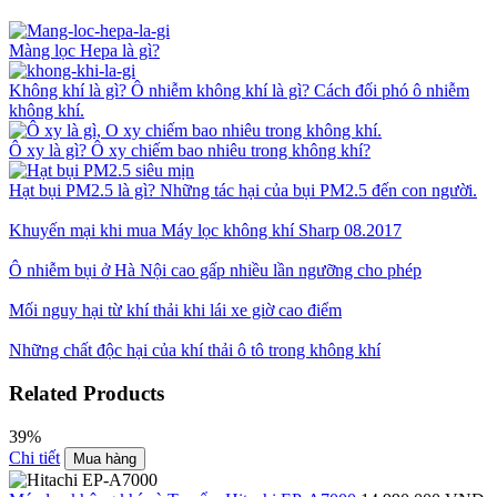
Màng lọc Hepa là gì?
Không khí là gì? Ô nhiễm không khí là gì? Cách đối phó ô nhiễm
không khí.
Ô xy là gì? Ô xy chiếm bao nhiêu trong không khí?
Hạt bụi PM2.5 là gì? Những tác hại của bụi PM2.5 đến con người.
Khuyến mại khi mua Máy lọc không khí Sharp 08.2017
Ô nhiễm bụi ở Hà Nội cao gấp nhiều lần ngưỡng cho phép
Mối nguy hại từ khí thải khi lái xe giờ cao điểm
Những chất độc hại của khí thải ô tô trong không khí
Related Products
39%
Chi tiết
Mua hàng