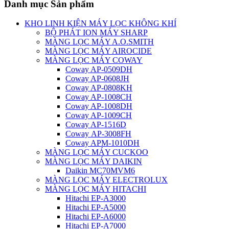
Danh mục Sản phẩm
KHO LINH KIỆN MÁY LỌC KHÔNG KHÍ
BỘ PHÁT ION MÁY SHARP
MÀNG LỌC MÁY A.O.SMITH
MÀNG LỌC MÁY AIROCIDE
MÀNG LỌC MÁY COWAY
Coway AP-0509DH
Coway AP-0608JH
Coway AP-0808KH
Coway AP-1008CH
Coway AP-1008DH
Coway AP-1009CH
Coway AP-1516D
Coway AP-3008FH
Coway APM-1010DH
MÀNG LỌC MÁY CUCKOO
MÀNG LỌC MÁY DAIKIN
Daikin MC70MVM6
MÀNG LỌC MÁY ELECTROLUX
MÀNG LỌC MÁY HITACHI
Hitachi EP-A3000
Hitachi EP-A5000
Hitachi EP-A6000
Hitachi EP-A7000