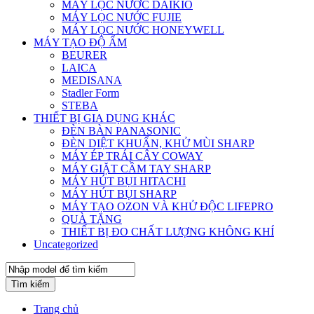
MÁY LỌC NƯỚC DAIKIO
MÁY LỌC NƯỚC FUJIE
MÁY LỌC NƯỚC HONEYWELL
MÁY TẠO ĐỘ ẨM
BEURER
LAICA
MEDISANA
Stadler Form
STEBA
THIẾT BỊ GIA DỤNG KHÁC
ĐÈN BÀN PANASONIC
ĐÈN DIỆT KHUẨN, KHỬ MÙI SHARP
MÁY ÉP TRÁI CÂY COWAY
MÁY GIẶT CẦM TAY SHARP
MÁY HÚT BỤI HITACHI
MÁY HÚT BỤI SHARP
MÁY TẠO OZON VÀ KHỬ ĐỘC LIFEPRO
QUÀ TẶNG
THIẾT BỊ ĐO CHẤT LƯỢNG KHÔNG KHÍ
Uncategorized
Tìm kiếm
Trang chủ