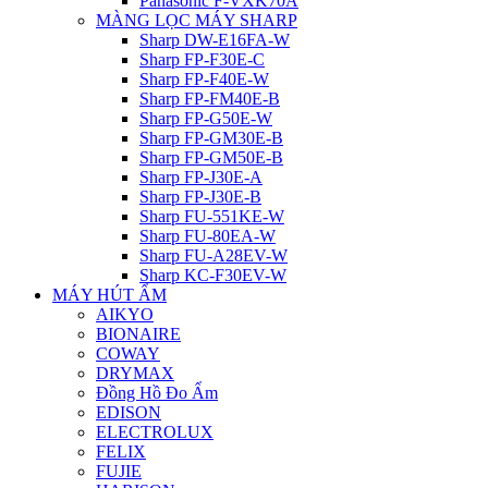
Panasonic F-VXK70A
MÀNG LỌC MÁY SHARP
Sharp DW-E16FA-W
Sharp FP-F30E-C
Sharp FP-F40E-W
Sharp FP-FM40E-B
Sharp FP-G50E-W
Sharp FP-GM30E-B
Sharp FP-GM50E-B
Sharp FP-J30E-A
Sharp FP-J30E-B
Sharp FU-551KE-W
Sharp FU-80EA-W
Sharp FU-A28EV-W
Sharp KC-F30EV-W
MÁY HÚT ẨM
AIKYO
BIONAIRE
COWAY
DRYMAX
Đồng Hồ Đo Ẩm
EDISON
ELECTROLUX
FELIX
FUJIE