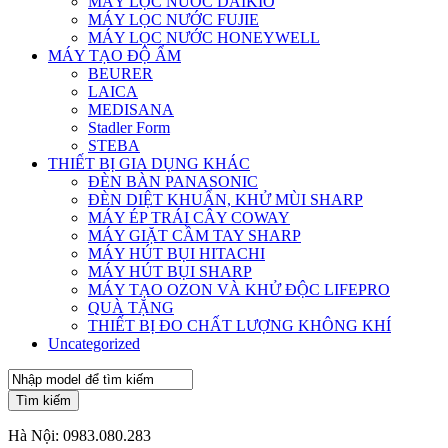
MÁY LỌC NƯỚC DAIKIO
MÁY LỌC NƯỚC FUJIE
MÁY LỌC NƯỚC HONEYWELL
MÁY TẠO ĐỘ ẨM
BEURER
LAICA
MEDISANA
Stadler Form
STEBA
THIẾT BỊ GIA DỤNG KHÁC
ĐÈN BÀN PANASONIC
ĐÈN DIỆT KHUẨN, KHỬ MÙI SHARP
MÁY ÉP TRÁI CÂY COWAY
MÁY GIẶT CẦM TAY SHARP
MÁY HÚT BỤI HITACHI
MÁY HÚT BỤI SHARP
MÁY TẠO OZON VÀ KHỬ ĐỘC LIFEPRO
QUÀ TẶNG
THIẾT BỊ ĐO CHẤT LƯỢNG KHÔNG KHÍ
Uncategorized
Tìm kiếm
Hà Nội:
0983.080.283