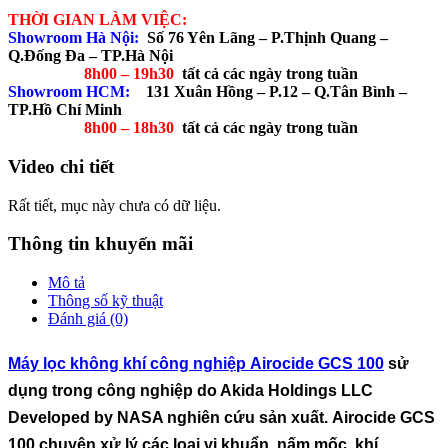
THỜI GIAN LÀM VIỆC:
Showroom Hà Nội:
Số 76 Yên Lãng – P.Thịnh Quang –
Q.Đống Đa – TP.Hà Nội
8h00 – 19h30
tất cả các ngày trong tuần
Showroom HCM:
131 Xuân Hồng – P.12 – Q.Tân Bình –
TP.Hồ Chí Minh
8h00 – 18h30
tất cả các ngày trong tuần
Video chi tiết
Rất tiết, mục này chưa có dữ liệu.
Thông tin khuyến mãi
Mô tả
Thông số kỹ thuật
Đánh giá (0)
Máy lọc không khí công nghiệp Airocide GCS 100
sử
dụng trong công nghiệp do Akida Holdings LLC
Developed by NASA nghiên cứu sản xuất.
Airocide GCS
100
chuyên xử lý các loại vi khuẩn, nấm mốc, khí