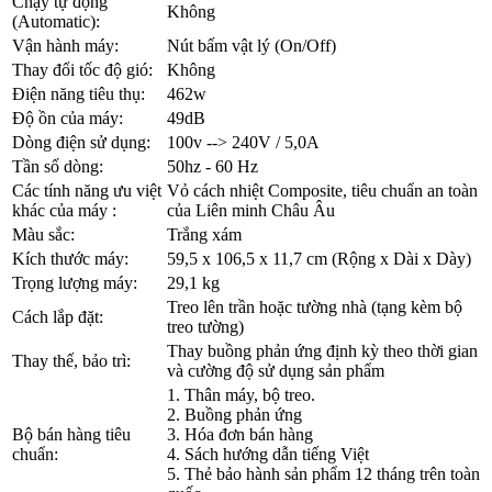
Chạy tự động
Không
(Automatic):
Vận hành máy:
Nút bấm vật lý (On/Off)
Thay đổi tốc độ gió:
Không
Điện năng tiêu thụ:
462w
Độ ồn của máy:
49dB
Dòng điện sử dụng:
100v --> 240V / 5,0A
Tần số dòng:
50hz - 60 Hz
Các tính năng ưu việt
Vỏ cách nhiệt Composite, tiêu chuẩn an toàn
khác của máy :
của Liên minh Châu Âu
Màu sắc:
Trắng xám
Kích thước máy:
59,5 x 106,5 x 11,7 cm (Rộng x Dài x Dày)
Trọng lượng máy:
29,1 kg
Treo lên trần hoặc tường nhà (tạng kèm bộ
Cách lắp đặt:
treo tường)
Thay buồng phản ứng định kỳ theo thời gian
Thay thế, bảo trì:
và cường độ sử dụng sản phẩm
1. Thân máy, bộ treo.
2. Buồng phản ứng
Bộ bán hàng tiêu
3. Hóa đơn bán hàng
chuẩn:
4. Sách hướng dẫn tiếng Việt
5. Thẻ bảo hành sản phẩm 12 tháng trên toàn