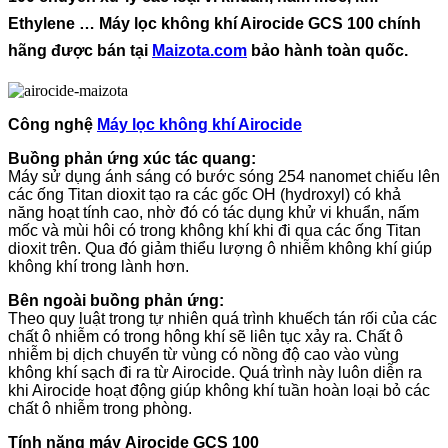
Ethylene … Máy lọc không khí
Airocide GCS 100
chính
hãng được bán tại
Maizota.com
bảo hành toàn quốc.
Công nghệ
Máy lọc không khí Airocide
Buồng phản ứng xúc tác quang:
Máy sử dụng ánh sáng có bước sóng 254 nanomet chiếu lên
các ống Titan dioxit tạo ra các gốc OH (hydroxyl) có khả
năng hoạt tính cao, nhờ đó có tác dụng khử vi khuẩn, nấm
mốc và mùi hôi có trong không khí khi đi qua các ống Titan
dioxit trên. Qua đó giảm thiểu lượng ô nhiễm không khí giúp
không khí trong lành hơn.
Bên ngoài buồng phản ứng:
Theo quy luật trong tự nhiên quá trình khuếch tán rối của các
chất ô nhiễm có trong hông khí sẽ liên tục xảy ra. Chất ô
nhiễm bị dịch chuyển từ vùng có nồng độ cao vào vùng
không khí sạch đi ra từ Airocide. Quá trình này luôn diễn ra
khi Airocide hoạt động giúp không khí tuần hoàn loại bỏ các
chất ô nhiễm trong phòng.
Tính năng máy Airocide GCS 100