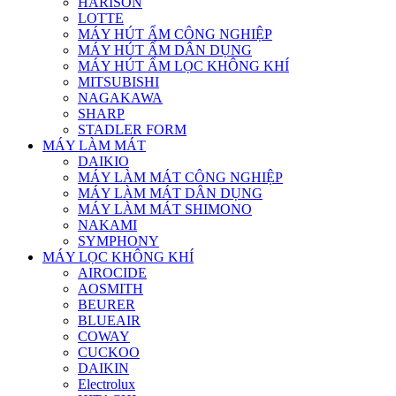
HARISON
LOTTE
MÁY HÚT ẨM CÔNG NGHIỆP
MÁY HÚT ẨM DÂN DỤNG
MÁY HÚT ẨM LỌC KHÔNG KHÍ
MITSUBISHI
NAGAKAWA
SHARP
STADLER FORM
MÁY LÀM MÁT
DAIKIO
MÁY LÀM MÁT CÔNG NGHIỆP
MÁY LÀM MÁT DÂN DỤNG
MÁY LÀM MÁT SHIMONO
NAKAMI
SYMPHONY
MÁY LỌC KHÔNG KHÍ
AIROCIDE
AOSMITH
BEURER
BLUEAIR
COWAY
CUCKOO
DAIKIN
Electrolux