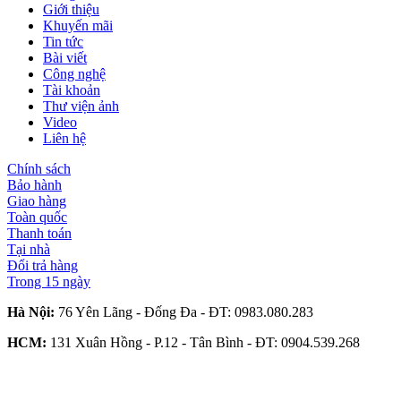
Giới thiệu
Khuyến mãi
Tin tức
Bài viết
Công nghệ
Tài khoản
Thư viện ảnh
Video
Liên hệ
Chính sách
Bảo hành
Giao hàng
Toàn quốc
Thanh toán
Tại nhà
Đổi trả hàng
Trong 15 ngày
Hà Nội:
76 Yên Lãng - Đống Đa - ĐT:
0983.080.283
HCM:
131 Xuân Hồng - P.12 - Tân Bình - ĐT:
0904.539.268