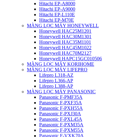
Hitachi EP-A8000
Hitachi EP-A9000
Hitachi EP-L110E
Hitachi EP-M70E
MÀNG LỌC MÁY HONEYWELL
Honeywell HAC25M1201
Honeywell HAC30M1301
Honeywell HAC35M1101
Honeywell HAC45M1022
Honeywell HAC70M2127
Honeywell HAPC15GC010506
MÀNG LỌC MÁY KORIHOME
MÀNG LỌC MÁY LIFEPRO
Lifepro L318-AZ
Lifepro L366-AP
Lifepro L388-AP
MÀNG LỌC MÁY PANASONIC
Panasonic F-PMF35A
Panasonic F-PXF35A
Panasonic F-PXH55A
Panasonic F-PXJ30A
Panasonic F-PXL45A
Panasonic F-PXM35A
Panasonic F-PXM55A
Panasonic F-VXK70A