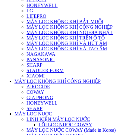
HONEYWELL
LG
LIFEPRO
MÁY LỌC KHÔNG KHÍ BẮT MUỖI
MÁY LỌC KHÔNG KHÍ CÔNG NGHIỆP
MÁY LỌC KHÔNG KHÍ NỘI ĐỊA NHẬT
MÁY LỌC KHÔNG KHÍ TRÊN Ô TÔ
MÁY LỌC KHÔNG KHÍ VÀ HÚT ẨM
MÁY LỌC KHÔNG KHÍ VÀ TẠO ẨM
NAGAKAWA
PANASONIC
SHARP
STADLER FORM
XIAOMI
MÁY LỌC KHÔNG KHÍ CÔNG NGHIỆP
AIROCIDE
COWAY
GIA PHONG
HONEYWELL
SHARP
MÁY LỌC NƯỚC
LINH KIỆN MÁY LỌC NƯỚC
LÕI LỌC NƯỚC COWAY
MÁY LỌC NƯỚC COWAY (Made in Korea)