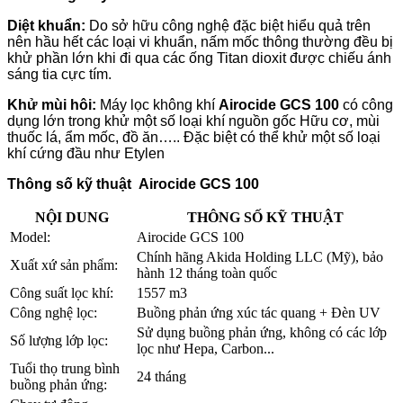
Diệt khuẩn:
Do sở hữu công nghệ đặc biệt hiểu quả trên
nên hầu hết các loại vi khuẩn, nấm mốc thông thường đều bị
khử phần lớn khi đi qua các ống Titan dioxit được chiếu ánh
sáng tia cực tím.
Khử mùi hôi:
Máy lọc không khí
Airocide GCS 100
có công
dụng lớn trong khử một số loại khí nguồn gốc Hữu cơ, mùi
thuốc lá, ẩm mốc, đồ ăn….. Đặc biệt có thể khử một số loại
khí cứng đầu như Etylen
Thông số kỹ thuật Airocide GCS 100
NỘI DUNG
THÔNG SỐ KỸ THUẬT
Model:
Airocide GCS 100
Chính hãng Akida Holding LLC (Mỹ), bảo
Xuất xứ sản phẩm:
hành 12 tháng toàn quốc
Công suất lọc khí:
1557 m3
Công nghệ lọc:
Buồng phản ứng xúc tác quang + Đèn UV
Sử dụng buồng phản ứng, không có các lớp
Số lượng lớp lọc:
lọc như Hepa, Carbon...
Tuổi thọ trung bình
24 tháng
buồng phản ứng: