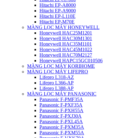
Hitachi EP-A8000
Hitachi EP-A9000
Hitachi EP-L110E
Hitachi EP-M70E
MÀNG LỌC MÁY HONEYWELL
Honeywell HAC25M1201
Honeywell HAC30M1301
Honeywell HAC35M1101
Honeywell HAC45M1022
Honeywell HAC70M2127
Honeywell HAPC15GC010506
MÀNG LỌC MÁY KORIHOME
MÀNG LỌC MÁY LIFEPRO
Lifepro L318-AZ
Lifepro L366-AP
Lifepro L388-AP
MÀNG LỌC MÁY PANASONIC
Panasonic F-PMF35A
Panasonic F-PXF35A
Panasonic F-PXH55A
Panasonic F-PXJ30A
Panasonic F-PXL45A
Panasonic F-PXM35A
Panasonic F-PXM55A