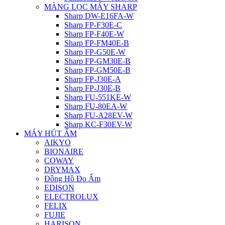
MÀNG LỌC MÁY SHARP
Sharp DW-E16FA-W
Sharp FP-F30E-C
Sharp FP-F40E-W
Sharp FP-FM40E-B
Sharp FP-G50E-W
Sharp FP-GM30E-B
Sharp FP-GM50E-B
Sharp FP-J30E-A
Sharp FP-J30E-B
Sharp FU-551KE-W
Sharp FU-80EA-W
Sharp FU-A28EV-W
Sharp KC-F30EV-W
MÁY HÚT ẨM
AIKYO
BIONAIRE
COWAY
DRYMAX
Đồng Hồ Đo Ẩm
EDISON
ELECTROLUX
FELIX
FUJIE
HARISON