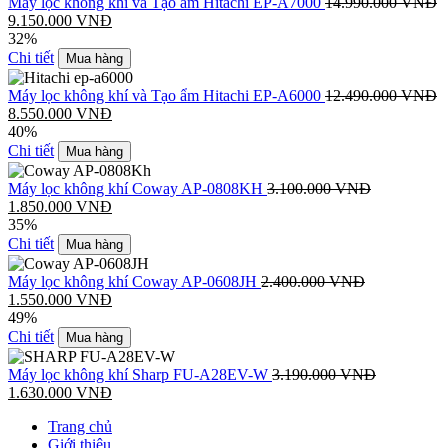
Máy lọc không khí và Tạo ẩm Hitachi EP-A7000
14.990.000
VNĐ
9.150.000
VNĐ
32%
Chi tiết
Mua hàng
Máy lọc không khí và Tạo ẩm Hitachi EP-A6000
12.490.000
VNĐ
8.550.000
VNĐ
40%
Chi tiết
Mua hàng
Máy lọc không khí Coway AP-0808KH
3.100.000
VNĐ
1.850.000
VNĐ
35%
Chi tiết
Mua hàng
Máy lọc không khí Coway AP-0608JH
2.400.000
VNĐ
1.550.000
VNĐ
49%
Chi tiết
Mua hàng
Máy lọc không khí Sharp FU-A28EV-W
3.190.000
VNĐ
1.630.000
VNĐ
Trang chủ
Giới thiệu