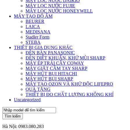
MÁY LỌC NƯỚC DAIKIO
MÁY LỌC NƯỚC FUJIE
MÁY LỌC NƯỚC HONEYWELL
MÁY TẠO ĐỘ ẨM
BEURER
LAICA
MEDISANA
Stadler Form
STEBA
THIẾT BỊ GIA DỤNG KHÁC
ĐÈN BÀN PANASONIC
ĐÈN DIỆT KHUẨN, KHỬ MÙI SHARP
MÁY ÉP TRÁI CÂY COWAY
MÁY GIẶT CẦM TAY SHARP
MÁY HÚT BỤI HITACHI
MÁY HÚT BỤI SHARP
MÁY TẠO OZON VÀ KHỬ ĐỘC LIFEPRO
QUÀ TẶNG
THIẾT BỊ ĐO CHẤT LƯỢNG KHÔNG KHÍ
Uncategorized
Tìm kiếm
Hà Nội:
0983.080.283