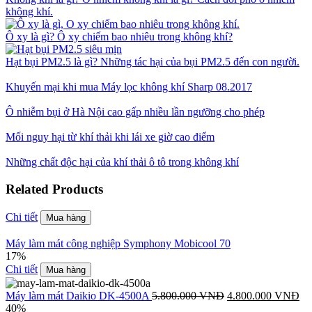
không khí.
Ô xy là gì? Ô xy chiếm bao nhiêu trong không khí?
Hạt bụi PM2.5 là gì? Những tác hại của bụi PM2.5 đến con người.
Khuyến mại khi mua Máy lọc không khí Sharp 08.2017
Ô nhiễm bụi ở Hà Nội cao gấp nhiều lần ngưỡng cho phép
Mối nguy hại từ khí thải khi lái xe giờ cao điểm
Những chất độc hại của khí thải ô tô trong không khí
Related Products
Chi tiết
Mua hàng
Máy làm mát công nghiệp Symphony Mobicool 70
17%
Chi tiết
Mua hàng
Máy làm mát Daikio DK-4500A
5.800.000
VNĐ
4.800.000
VNĐ
40%