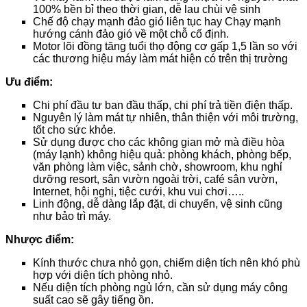
100% bền bỉ theo thời gian, dễ lau chùi vệ sinh
Chế độ chạy mạnh đảo gió liên tục hay Chạy mạnh
hướng cánh đảo gió về một chỗ cố định.
Motor lõi đồng tăng tuổi thọ động cơ gấp 1,5 lần so với
các thương hiệu máy làm mát hiện có trên thị trường
Ưu điểm:
Chi phí đầu tư ban đầu thấp, chi phí trả tiền điện thấp.
Nguyên lý làm mát tự nhiên, thân thiện với môi trường,
tốt cho sức khỏe.
Sử dụng được cho các không gian mở mà điều hòa
(máy lạnh) không hiệu quả: phòng khách, phòng bếp,
văn phòng làm việc, sảnh chờ, showroom, khu nghỉ
dưỡng resort, sân vườn ngoài trời, café sân vườn,
Internet, hội nghị, tiệc cưới, khu vui chơi…..
Linh động, dễ dàng lắp đặt, di chuyển, vệ sinh cũng
như bảo trì máy.
Nhược điểm:
Kính thước chưa nhỏ gọn, chiếm diện tích nên khó phù
hợp với diện tích phòng nhỏ.
Nếu diện tích phòng ngủ lớn, cần sử dụng máy công
suất cao sẽ gây tiếng ồn.