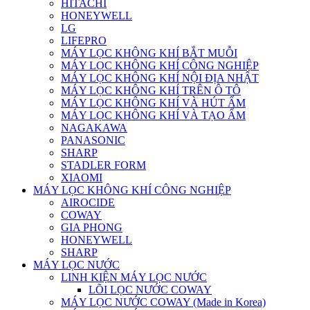
HITACHI
HONEYWELL
LG
LIFEPRO
MÁY LỌC KHÔNG KHÍ BẮT MUỖI
MÁY LỌC KHÔNG KHÍ CÔNG NGHIỆP
MÁY LỌC KHÔNG KHÍ NỘI ĐỊA NHẬT
MÁY LỌC KHÔNG KHÍ TRÊN Ô TÔ
MÁY LỌC KHÔNG KHÍ VÀ HÚT ẨM
MÁY LỌC KHÔNG KHÍ VÀ TẠO ẨM
NAGAKAWA
PANASONIC
SHARP
STADLER FORM
XIAOMI
MÁY LỌC KHÔNG KHÍ CÔNG NGHIỆP
AIROCIDE
COWAY
GIA PHONG
HONEYWELL
SHARP
MÁY LỌC NƯỚC
LINH KIỆN MÁY LỌC NƯỚC
LÕI LỌC NƯỚC COWAY
MÁY LỌC NƯỚC COWAY (Made in Korea)