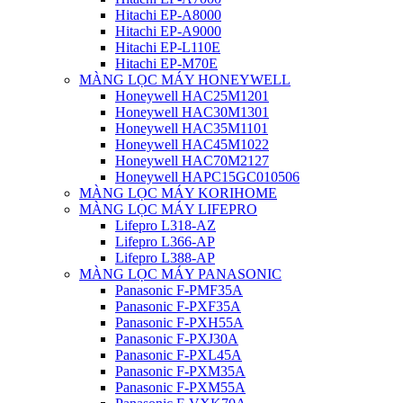
Hitachi EP-A8000
Hitachi EP-A9000
Hitachi EP-L110E
Hitachi EP-M70E
MÀNG LỌC MÁY HONEYWELL
Honeywell HAC25M1201
Honeywell HAC30M1301
Honeywell HAC35M1101
Honeywell HAC45M1022
Honeywell HAC70M2127
Honeywell HAPC15GC010506
MÀNG LỌC MÁY KORIHOME
MÀNG LỌC MÁY LIFEPRO
Lifepro L318-AZ
Lifepro L366-AP
Lifepro L388-AP
MÀNG LỌC MÁY PANASONIC
Panasonic F-PMF35A
Panasonic F-PXF35A
Panasonic F-PXH55A
Panasonic F-PXJ30A
Panasonic F-PXL45A
Panasonic F-PXM35A
Panasonic F-PXM55A