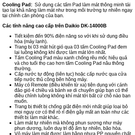
Cooling Pad:
Sử dụng các tấm Pad làm mát thông minh tái
tạo lại khả năng làm mát như trong môi trường tự nhiên ngay
tại chính căn phòng của bạn.
Các tính năng cao cấp trên Daikio DK-14000B
Tiết kiệm đến 90% điện năng so với khi sử dụng điều
hòa (máy lạnh).
Trang bị 03 mặt hút gió qua 03 tấm Cooling Pad đem
lại luồng không khí được làm mát lớn nhất.
Tấm Cooling Pad màu xanh chống rêu mốc hiệu quả
và cho tuổi thọ cao hơn tấm Cooling Pad nâu thông
thường.
Cấp nước tự động (liên tục) hoặc cấp nước qua cửa
tiếp nước thủ công bên hông máy.
Máy có Remote (điều khiển từ xa) tiện dụng với cánh
đảo gió 4 chiều và bánh xe di chuyển giúp bạn có thể
điều chỉnh luồng không khí mát tới bất cứ chỗ nào bạn
muốn.
Trang bị thiết bị chống giật điện mới nhất giúp loại bỏ
mọi nguy cơ có thể rò rỉ điện gây mất an toàn như các
thiết bị làm mát khác.
Làm mát tự nhiên mà không phun sương như máy
phun dương, luôn duy trì độ ẩm tự nhiên, bão hòa.
Vỏ máy làm mát được làm bằng nhựa PP nguyên chất