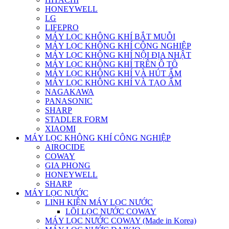
HONEYWELL
LG
LIFEPRO
MÁY LỌC KHÔNG KHÍ BẮT MUỖI
MÁY LỌC KHÔNG KHÍ CÔNG NGHIỆP
MÁY LỌC KHÔNG KHÍ NỘI ĐỊA NHẬT
MÁY LỌC KHÔNG KHÍ TRÊN Ô TÔ
MÁY LỌC KHÔNG KHÍ VÀ HÚT ẨM
MÁY LỌC KHÔNG KHÍ VÀ TẠO ẨM
NAGAKAWA
PANASONIC
SHARP
STADLER FORM
XIAOMI
MÁY LỌC KHÔNG KHÍ CÔNG NGHIỆP
AIROCIDE
COWAY
GIA PHONG
HONEYWELL
SHARP
MÁY LỌC NƯỚC
LINH KIỆN MÁY LỌC NƯỚC
LÕI LỌC NƯỚC COWAY
MÁY LỌC NƯỚC COWAY (Made in Korea)