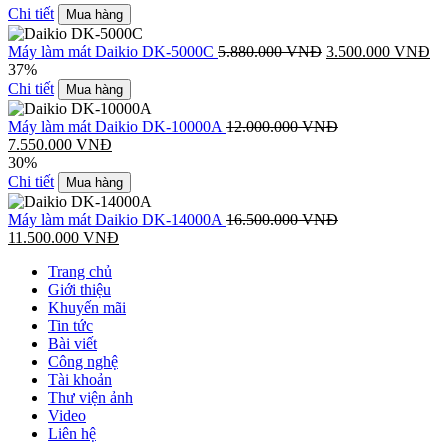
Chi tiết
Mua hàng
Máy làm mát Daikio DK-5000C
5.880.000
VNĐ
3.500.000
VNĐ
37%
Chi tiết
Mua hàng
Máy làm mát Daikio DK-10000A
12.000.000
VNĐ
7.550.000
VNĐ
30%
Chi tiết
Mua hàng
Máy làm mát Daikio DK-14000A
16.500.000
VNĐ
11.500.000
VNĐ
Trang chủ
Giới thiệu
Khuyến mãi
Tin tức
Bài viết
Công nghệ
Tài khoản
Thư viện ảnh
Video
Liên hệ