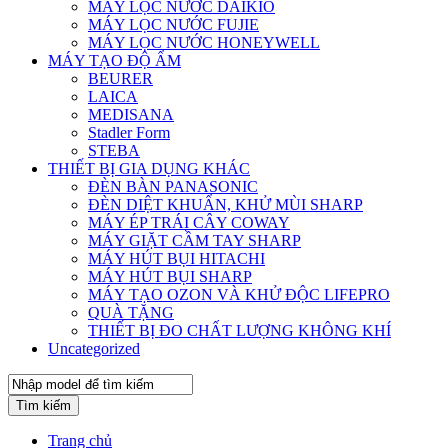
MÁY LỌC NƯỚC DAIKIO
MÁY LỌC NƯỚC FUJIE
MÁY LỌC NƯỚC HONEYWELL
MÁY TẠO ĐỘ ẨM
BEURER
LAICA
MEDISANA
Stadler Form
STEBA
THIẾT BỊ GIA DỤNG KHÁC
ĐÈN BÀN PANASONIC
ĐÈN DIỆT KHUẨN, KHỬ MÙI SHARP
MÁY ÉP TRÁI CÂY COWAY
MÁY GIẶT CẦM TAY SHARP
MÁY HÚT BỤI HITACHI
MÁY HÚT BỤI SHARP
MÁY TẠO OZON VÀ KHỬ ĐỘC LIFEPRO
QUÀ TẶNG
THIẾT BỊ ĐO CHẤT LƯỢNG KHÔNG KHÍ
Uncategorized
Tìm kiếm
Trang chủ