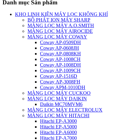
Danh mục Sản phẩm
KHO LINH KIỆN MÁY LỌC KHÔNG KHÍ
BỘ PHÁT ION MÁY SHARP
MÀNG LỌC MÁY A.O.SMITH
MÀNG LỌC MÁY AIROCIDE
MÀNG LỌC MÁY COWAY
Coway AP-0509DH
Coway AP-0608JH
Coway AP-0808KH
Coway AP-1008CH
Coway AP-1008DH
Coway AP-1009CH
Coway AP-1516D
Coway AP-3008FH
Coway APM-1010DH
MÀNG LỌC MÁY CUCKOO
MÀNG LỌC MÁY DAIKIN
Daikin MC70MVM6
MÀNG LỌC MÁY ELECTROLUX
MÀNG LỌC MÁY HITACHI
Hitachi EP-A3000
Hitachi EP-A5000
Hitachi EP-A6000
Hitachi EP-A7000