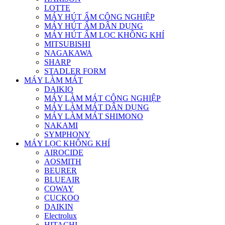
LOTTE
MÁY HÚT ẨM CÔNG NGHIỆP
MÁY HÚT ẨM DÂN DỤNG
MÁY HÚT ẨM LỌC KHÔNG KHÍ
MITSUBISHI
NAGAKAWA
SHARP
STADLER FORM
MÁY LÀM MÁT
DAIKIO
MÁY LÀM MÁT CÔNG NGHIỆP
MÁY LÀM MÁT DÂN DỤNG
MÁY LÀM MÁT SHIMONO
NAKAMI
SYMPHONY
MÁY LỌC KHÔNG KHÍ
AIROCIDE
AOSMITH
BEURER
BLUEAIR
COWAY
CUCKOO
DAIKIN
Electrolux
HITACHI