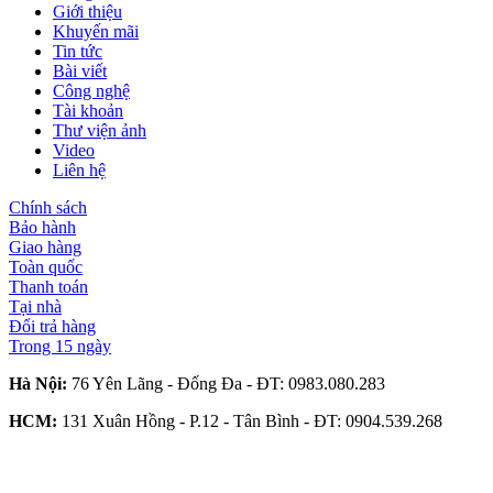
Giới thiệu
Khuyến mãi
Tin tức
Bài viết
Công nghệ
Tài khoản
Thư viện ảnh
Video
Liên hệ
Chính sách
Bảo hành
Giao hàng
Toàn quốc
Thanh toán
Tại nhà
Đổi trả hàng
Trong 15 ngày
Hà Nội:
76 Yên Lãng - Đống Đa - ĐT:
0983.080.283
HCM:
131 Xuân Hồng - P.12 - Tân Bình - ĐT:
0904.539.268