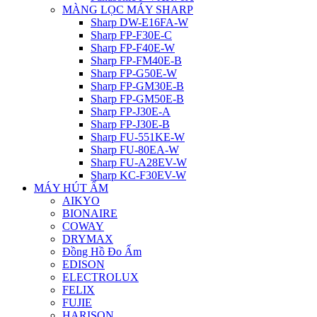
MÀNG LỌC MÁY SHARP
Sharp DW-E16FA-W
Sharp FP-F30E-C
Sharp FP-F40E-W
Sharp FP-FM40E-B
Sharp FP-G50E-W
Sharp FP-GM30E-B
Sharp FP-GM50E-B
Sharp FP-J30E-A
Sharp FP-J30E-B
Sharp FU-551KE-W
Sharp FU-80EA-W
Sharp FU-A28EV-W
Sharp KC-F30EV-W
MÁY HÚT ẨM
AIKYO
BIONAIRE
COWAY
DRYMAX
Đồng Hồ Đo Ẩm
EDISON
ELECTROLUX
FELIX
FUJIE
HARISON