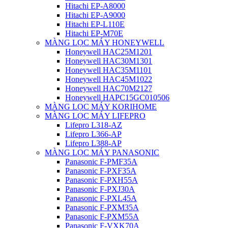
Hitachi EP-A8000
Hitachi EP-A9000
Hitachi EP-L110E
Hitachi EP-M70E
MÀNG LỌC MÁY HONEYWELL
Honeywell HAC25M1201
Honeywell HAC30M1301
Honeywell HAC35M1101
Honeywell HAC45M1022
Honeywell HAC70M2127
Honeywell HAPC15GC010506
MÀNG LỌC MÁY KORIHOME
MÀNG LỌC MÁY LIFEPRO
Lifepro L318-AZ
Lifepro L366-AP
Lifepro L388-AP
MÀNG LỌC MÁY PANASONIC
Panasonic F-PMF35A
Panasonic F-PXF35A
Panasonic F-PXH55A
Panasonic F-PXJ30A
Panasonic F-PXL45A
Panasonic F-PXM35A
Panasonic F-PXM55A
Panasonic F-VXK70A