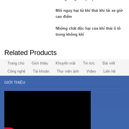
Mối nguy hại từ khí thải khi lái xe giờ
cao điểm
Những chất độc hại của khí thải ô tô
trong không khí
Related Products
Trang chủ
Giới thiệu
Khuyến mãi
Tin tức
Bài viết
Công nghệ
Tài khoản
Thư viện ảnh
Video
Liên hệ
GIỚI THIỆU