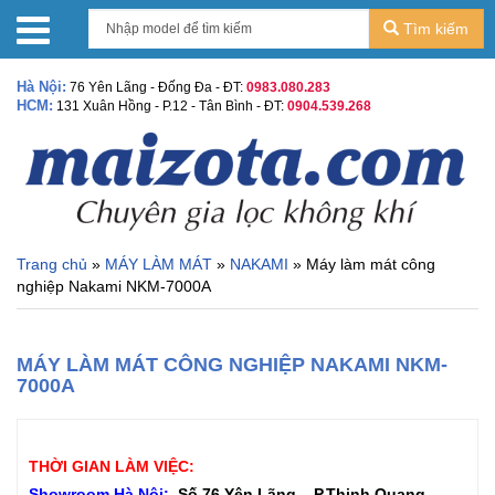
Tìm kiếm
Hà Nội:
76 Yên Lãng - Đống Đa - ĐT:
0983.080.283
HCM:
131 Xuân Hồng - P.12 - Tân Bình - ĐT:
0904.539.268
Trang chủ
»
MÁY LÀM MÁT
»
NAKAMI
» Máy làm mát công
nghiệp Nakami NKM-7000A
MÁY LÀM MÁT CÔNG NGHIỆP NAKAMI NKM-
7000A
THỜI GIAN LÀM VIỆC:
Showroom Hà Nội:
Số 76 Yên Lãng – P.Thịnh Quang –