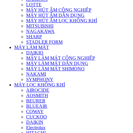
LOTTE
MÁY HÚT ẨM CÔNG NGHIỆP
MÁY HÚT ẨM DÂN DỤNG
MÁY HÚT ẨM LỌC KHÔNG KHÍ
MITSUBISHI
NAGAKAWA
SHARP
STADLER FORM
MÁY LÀM MÁT
DAIKIO
MÁY LÀM MÁT CÔNG NGHIỆP
MÁY LÀM MÁT DÂN DỤNG
MÁY LÀM MÁT SHIMONO
NAKAMI
SYMPHONY
MÁY LỌC KHÔNG KHÍ
AIROCIDE
AOSMITH
BEURER
BLUEAIR
COWAY
CUCKOO
DAIKIN
Electrolux
HITACHI