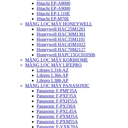
Hitachi EP-A8000
Hitachi EP-A9000
Hitachi EP-L110E
Hitachi EP-M70E
MÀNG LỌC MÁY HONEYWELL
Honeywell HAC25M1201
Honeywell HAC30M1301
Honeywell HAC35M1101
Honeywell HAC45M1022
Honeywell HAC70M2127
Honeywell HAPC15GC010506
MÀNG LỌC MÁY KORIHOME
MÀNG LỌC MÁY LIFEPRO
Lifepro L318-AZ
Lifepro L366-AP
Lifepro L388-AP
MÀNG LỌC MÁY PANASONIC
Panasonic F-PMF35A
Panasonic F-PXF35A
Panasonic F-PXH55A
Panasonic F-PXJ30A
Panasonic F-PXL45A
Panasonic F-PXM35A
Panasonic F-PXM55A
Panasonic F-VXK70A