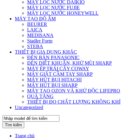
MÁY LỌC NƯỚC DAIKIO
MÁY LỌC NƯỚC FUJIE
MÁY LỌC NƯỚC HONEYWELL
MÁY TẠO ĐỘ ẨM
BEURER
LAICA
MEDISANA
Stadler Form
STEBA
THIẾT BỊ GIA DỤNG KHÁC
ĐÈN BÀN PANASONIC
ĐÈN DIỆT KHUẨN, KHỬ MÙI SHARP
MÁY ÉP TRÁI CÂY COWAY
MÁY GIẶT CẦM TAY SHARP
MÁY HÚT BỤI HITACHI
MÁY HÚT BỤI SHARP
MÁY TẠO OZON VÀ KHỬ ĐỘC LIFEPRO
QUÀ TẶNG
THIẾT BỊ ĐO CHẤT LƯỢNG KHÔNG KHÍ
Uncategorized
Tìm kiếm
Trang chủ