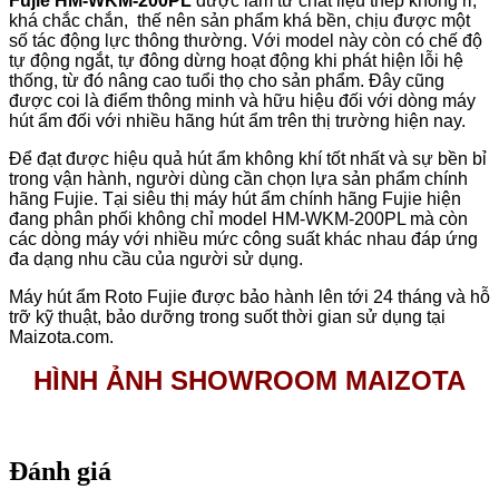
Fujie HM-WKM-200PL
được làm từ chất liệu thép không rỉ,
khá chắc chắn, thế nên sản phẩm khá bền, chịu được một
số tác động lực thông thường. Với model này còn có chế độ
tự động ngắt, tự đông dừng hoạt động khi phát hiện lỗi hệ
thống, từ đó nâng cao tuổi thọ cho sản phẩm. Đây cũng
được coi là điểm thông minh và hữu hiệu đối với dòng máy
hút ẩm đối với nhiều hãng hút ẩm trên thị trường hiện nay.
Để đạt được hiệu quả hút ẩm không khí tốt nhất và sự bền bỉ
trong vận hành, người dùng cần chọn lựa sản phẩm chính
hãng Fujie. Tại siêu thị máy hút ẩm chính hãng Fujie hiện
đang phân phối không chỉ model HM-WKM-200PL mà còn
các dòng máy với nhiều mức công suất khác nhau đáp ứng
đa dạng nhu cầu của người sử dụng.
Máy hút ẩm Roto Fujie được bảo hành lên tới 24 tháng và hỗ
trỡ kỹ thuật, bảo dưỡng trong suốt thời gian sử dụng tại
Maizota.com.
HÌNH ẢNH SHOWROOM MAIZOTA
Đánh giá