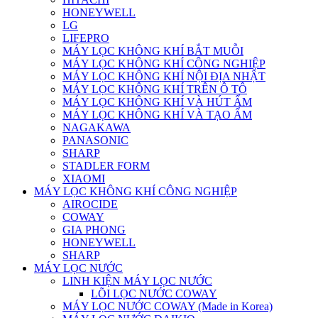
HONEYWELL
LG
LIFEPRO
MÁY LỌC KHÔNG KHÍ BẮT MUỖI
MÁY LỌC KHÔNG KHÍ CÔNG NGHIỆP
MÁY LỌC KHÔNG KHÍ NỘI ĐỊA NHẬT
MÁY LỌC KHÔNG KHÍ TRÊN Ô TÔ
MÁY LỌC KHÔNG KHÍ VÀ HÚT ẨM
MÁY LỌC KHÔNG KHÍ VÀ TẠO ẨM
NAGAKAWA
PANASONIC
SHARP
STADLER FORM
XIAOMI
MÁY LỌC KHÔNG KHÍ CÔNG NGHIỆP
AIROCIDE
COWAY
GIA PHONG
HONEYWELL
SHARP
MÁY LỌC NƯỚC
LINH KIỆN MÁY LỌC NƯỚC
LÕI LỌC NƯỚC COWAY
MÁY LỌC NƯỚC COWAY (Made in Korea)