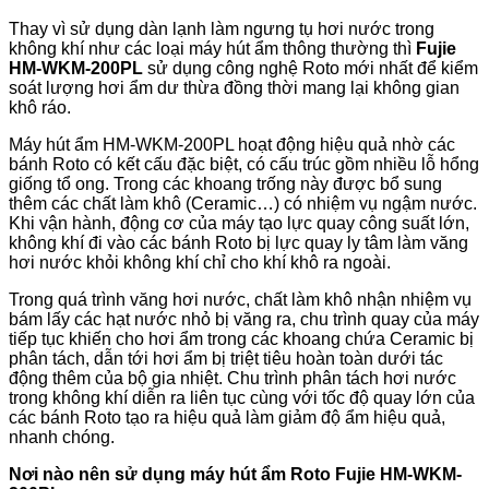
Thay vì sử dụng dàn lạnh làm ngưng tụ hơi nước trong
không khí như các loại máy hút ẩm thông thường thì
Fujie
HM-WKM-200PL
sử dụng công nghệ Roto mới nhất để kiểm
soát lượng hơi ẩm dư thừa đồng thời mang lại không gian
khô ráo.
Máy hút ẩm HM-WKM-200PL hoạt động hiệu quả nhờ các
bánh Roto có kết cấu đặc biệt, có cấu trúc gồm nhiều lỗ hổng
giống tổ ong. Trong các khoang trống này được bổ sung
thêm các chất làm khô (Ceramic…) có nhiệm vụ ngậm nước.
Khi vận hành, động cơ của máy tạo lực quay công suất lớn,
không khí đi vào các bánh Roto bị lực quay ly tâm làm văng
hơi nước khỏi không khí chỉ cho khí khô ra ngoài.
Trong quá trình văng hơi nước, chất làm khô nhận nhiệm vụ
bám lấy các hạt nước nhỏ bị văng ra, chu trình quay của máy
tiếp tục khiến cho hơi ẩm trong các khoang chứa Ceramic bị
phân tách, dẫn tới hơi ẩm bị triệt tiêu hoàn toàn dưới tác
động thêm của bộ gia nhiệt. Chu trình phân tách hơi nước
trong không khí diễn ra liên tục cùng với tốc độ quay lớn của
các bánh Roto tạo ra hiệu quả làm giảm độ ẩm hiệu quả,
nhanh chóng.
Nơi nào nên sử dụng máy hút ẩm Roto Fujie HM-WKM-