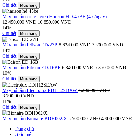
Chi tiết
Mua hàng
Máy hút ẩm công ngiệp Harison HD-45BE (45l/ngày)
12.450.000
VNĐ
10.850.000
VNĐ
14%
Chi tiết
Mua hàng
Máy hút ẩm Edison ED-27B
8.624.000
VNĐ
7.390.000
VNĐ
14%
Chi tiết
Mua hàng
Máy hút ẩm Edison ED-16BE
6.840.000
VNĐ
5.850.000
VNĐ
10%
Chi tiết
Mua hàng
Máy hút ẩm Electrolux EDH12SDAW
4.200.000
VNĐ
3.790.000
VNĐ
11%
Chi tiết
Mua hàng
Máy hút ẩm Bionaire BDH002/X
5.500.000
VNĐ
4.900.000
VNĐ
Trang chủ
Giới thiệu