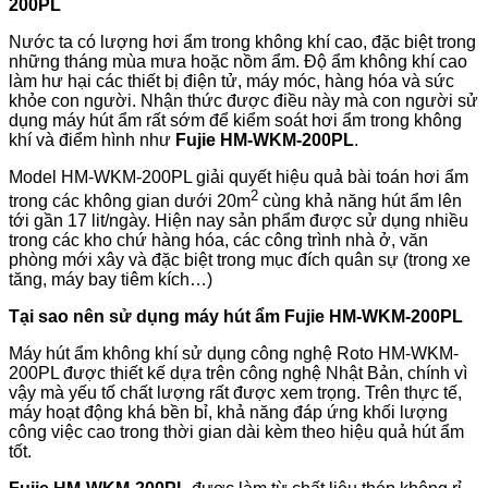
200PL
Nước ta có lượng hơi ẩm trong không khí cao, đặc biệt trong
những tháng mùa mưa hoặc nồm ẩm. Độ ẩm không khí cao
làm hư hại các thiết bị điện tử, máy móc, hàng hóa và sức
khỏe con người. Nhận thức được điều này mà con người sử
dụng máy hút ẩm rất sớm để kiểm soát hơi ẩm trong không
khí và điểm hình như
Fujie HM-WKM-200PL
.
Model HM-WKM-200PL giải quyết hiệu quả bài toán hơi ẩm
2
trong các không gian dưới 20m
cùng khả năng hút ẩm lên
tới gần 17 lit/ngày. Hiện nay sản phẩm được sử dụng nhiều
trong các kho chứ hàng hóa, các công trình nhà ở, văn
phòng mới xây và đặc biệt trong mục đích quân sự (trong xe
tăng, máy bay tiêm kích…)
Tại sao nên sử dụng máy hút ẩm Fujie HM-WKM-200PL
Máy hút ẩm không khí sử dụng công nghệ Roto HM-WKM-
200PL được thiết kế dựa trên công nghệ Nhật Bản, chính vì
vậy mà yếu tố chất lượng rất được xem trọng. Trên thực tế,
máy hoạt động khá bền bỉ, khả năng đáp ứng khối lượng
công việc cao trong thời gian dài kèm theo hiệu quả hút ẩm
tốt.