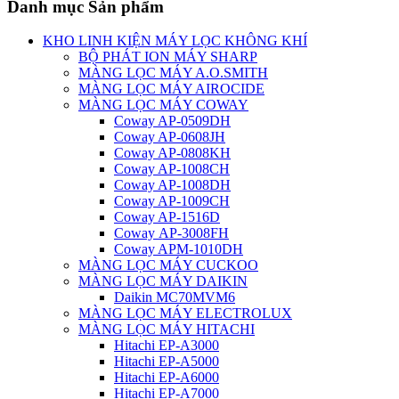
Danh mục Sản phẩm
KHO LINH KIỆN MÁY LỌC KHÔNG KHÍ
BỘ PHÁT ION MÁY SHARP
MÀNG LỌC MÁY A.O.SMITH
MÀNG LỌC MÁY AIROCIDE
MÀNG LỌC MÁY COWAY
Coway AP-0509DH
Coway AP-0608JH
Coway AP-0808KH
Coway AP-1008CH
Coway AP-1008DH
Coway AP-1009CH
Coway AP-1516D
Coway AP-3008FH
Coway APM-1010DH
MÀNG LỌC MÁY CUCKOO
MÀNG LỌC MÁY DAIKIN
Daikin MC70MVM6
MÀNG LỌC MÁY ELECTROLUX
MÀNG LỌC MÁY HITACHI
Hitachi EP-A3000
Hitachi EP-A5000
Hitachi EP-A6000
Hitachi EP-A7000