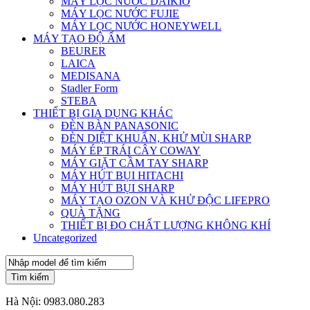
MÁY LỌC NƯỚC DAIKIO
MÁY LỌC NƯỚC FUJIE
MÁY LỌC NƯỚC HONEYWELL
MÁY TẠO ĐỘ ẨM
BEURER
LAICA
MEDISANA
Stadler Form
STEBA
THIẾT BỊ GIA DỤNG KHÁC
ĐÈN BÀN PANASONIC
ĐÈN DIỆT KHUẨN, KHỬ MÙI SHARP
MÁY ÉP TRÁI CÂY COWAY
MÁY GIẶT CẦM TAY SHARP
MÁY HÚT BỤI HITACHI
MÁY HÚT BỤI SHARP
MÁY TẠO OZON VÀ KHỬ ĐỘC LIFEPRO
QUÀ TẶNG
THIẾT BỊ ĐO CHẤT LƯỢNG KHÔNG KHÍ
Uncategorized
Tìm kiếm
Hà Nội:
0983.080.283