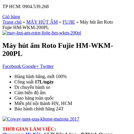
TP HCM:
0904.539.268
Giỏ hàng
Trang chủ
»
MÁY HÚT ẨM
»
FUJIE
» Máy hút ẩm Roto
Fujie HM-WKM-200PL
Máy hút ẩm Roto Fujie HM-WKM-
200PL
Facebook
Google+
Twitter
Hàng hính hãng, mới 100%
Công suất
17L/ngày
Di chuyển bánh xe
Cảm biến độ ẩm
Giao hàng toàn quốc
Miễn phí nội thành HN, HCM
Bảo hành chính hãng 24T
THỜI GIAN LÀM VIỆC: