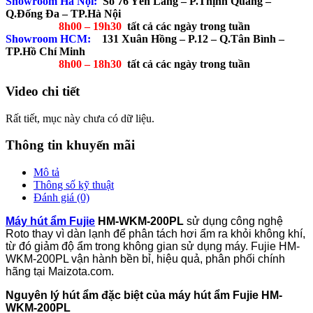
Showroom Hà Nội:
Số 76 Yên Lãng – P.Thịnh Quang –
Q.Đống Đa – TP.Hà Nội
8h00 – 19h30
tất cả các ngày trong tuần
Showroom HCM:
131 Xuân Hồng – P.12 – Q.Tân Bình –
TP.Hồ Chí Minh
8h00 – 18h30
tất cả các ngày trong tuần
Video chi tiết
Rất tiết, mục này chưa có dữ liệu.
Thông tin khuyến mãi
Mô tả
Thông số kỹ thuật
Đánh giá (0)
Máy hút ẩm Fujie
HM-WKM-200PL
sử dụng công nghệ
Roto thay vì dàn lạnh để phân tách hơi ẩm ra khỏi không khí,
từ đó giảm độ ẩm trong không gian sử dụng máy. Fujie HM-
WKM-200PL vận hành bền bỉ, hiệu quả, phân phối chính
hãng tại Maizota.com.
Nguyên lý hút ẩm đặc biệt của máy hút ẩm Fujie HM-
WKM-200PL