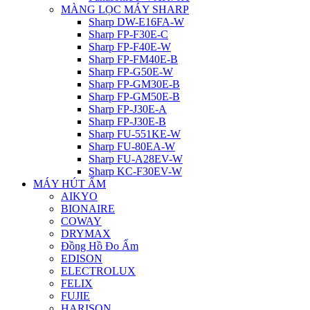
MÀNG LỌC MÁY SHARP
Sharp DW-E16FA-W
Sharp FP-F30E-C
Sharp FP-F40E-W
Sharp FP-FM40E-B
Sharp FP-G50E-W
Sharp FP-GM30E-B
Sharp FP-GM50E-B
Sharp FP-J30E-A
Sharp FP-J30E-B
Sharp FU-551KE-W
Sharp FU-80EA-W
Sharp FU-A28EV-W
Sharp KC-F30EV-W
MÁY HÚT ẨM
AIKYO
BIONAIRE
COWAY
DRYMAX
Đồng Hồ Đo Ẩm
EDISON
ELECTROLUX
FELIX
FUJIE
HARISON