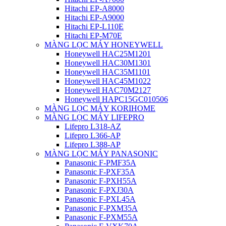
Hitachi EP-A8000
Hitachi EP-A9000
Hitachi EP-L110E
Hitachi EP-M70E
MÀNG LỌC MÁY HONEYWELL
Honeywell HAC25M1201
Honeywell HAC30M1301
Honeywell HAC35M1101
Honeywell HAC45M1022
Honeywell HAC70M2127
Honeywell HAPC15GC010506
MÀNG LỌC MÁY KORIHOME
MÀNG LỌC MÁY LIFEPRO
Lifepro L318-AZ
Lifepro L366-AP
Lifepro L388-AP
MÀNG LỌC MÁY PANASONIC
Panasonic F-PMF35A
Panasonic F-PXF35A
Panasonic F-PXH55A
Panasonic F-PXJ30A
Panasonic F-PXL45A
Panasonic F-PXM35A
Panasonic F-PXM55A