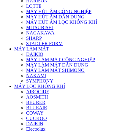
HARISON
LOTTE
MÁY HÚT ẨM CÔNG NGHIỆP
MÁY HÚT ẨM DÂN DỤNG
MÁY HÚT ẨM LỌC KHÔNG KHÍ
MITSUBISHI
NAGAKAWA
SHARP
STADLER FORM
MÁY LÀM MÁT
DAIKIO
MÁY LÀM MÁT CÔNG NGHIỆP
MÁY LÀM MÁT DÂN DỤNG
MÁY LÀM MÁT SHIMONO
NAKAMI
SYMPHONY
MÁY LỌC KHÔNG KHÍ
AIROCIDE
AOSMITH
BEURER
BLUEAIR
COWAY
CUCKOO
DAIKIN
Electrolux