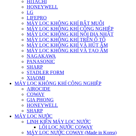
HITACHI
HONEYWELL
LG
LIFEPRO
MÁY LỌC KHÔNG KHÍ BẮT MUỖI
MÁY LỌC KHÔNG KHÍ CÔNG NGHIỆP
MÁY LỌC KHÔNG KHÍ NỘI ĐỊA NHẬT
MÁY LỌC KHÔNG KHÍ TRÊN Ô TÔ
MÁY LỌC KHÔNG KHÍ VÀ HÚT ẨM
MÁY LỌC KHÔNG KHÍ VÀ TẠO ẨM
NAGAKAWA
PANASONIC
SHARP
STADLER FORM
XIAOMI
MÁY LỌC KHÔNG KHÍ CÔNG NGHIỆP
AIROCIDE
COWAY
GIA PHONG
HONEYWELL
SHARP
MÁY LỌC NƯỚC
LINH KIỆN MÁY LỌC NƯỚC
LÕI LỌC NƯỚC COWAY
MÁY LỌC NƯỚC COWAY (Made in Korea)