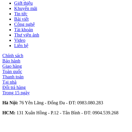
Giới thiệu
Khuyến mãi
Tin tức
Bài viết
Công nghệ
Tài khoản
Thư viện ảnh
Video
Liên hệ
Chính sách
Bảo hành
Giao hàng
Toàn quốc
Thanh toán
Tại nhà
Đổi trả hàng
Trong 15 ngày
Hà Nội:
76 Yên Lãng - Đống Đa - ĐT:
0983.080.283
HCM:
131 Xuân Hồng - P.12 - Tân Bình - ĐT:
0904.539.268