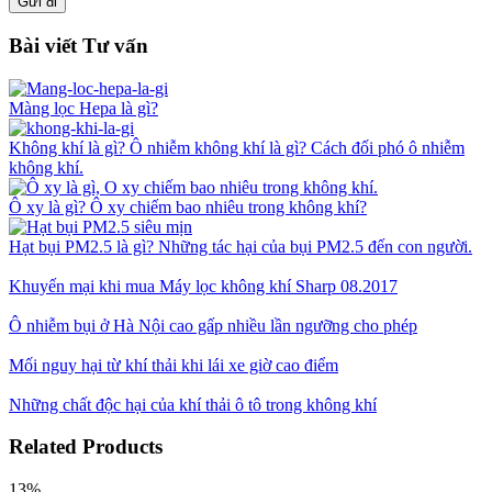
Bài viết Tư vấn
Màng lọc Hepa là gì?
Không khí là gì? Ô nhiễm không khí là gì? Cách đối phó ô nhiễm
không khí.
Ô xy là gì? Ô xy chiếm bao nhiêu trong không khí?
Hạt bụi PM2.5 là gì? Những tác hại của bụi PM2.5 đến con người.
Khuyến mại khi mua Máy lọc không khí Sharp 08.2017
Ô nhiễm bụi ở Hà Nội cao gấp nhiều lần ngưỡng cho phép
Mối nguy hại từ khí thải khi lái xe giờ cao điểm
Những chất độc hại của khí thải ô tô trong không khí
Related Products
13%