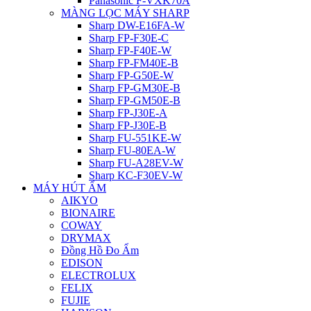
Panasonic F-VXK70A
MÀNG LỌC MÁY SHARP
Sharp DW-E16FA-W
Sharp FP-F30E-C
Sharp FP-F40E-W
Sharp FP-FM40E-B
Sharp FP-G50E-W
Sharp FP-GM30E-B
Sharp FP-GM50E-B
Sharp FP-J30E-A
Sharp FP-J30E-B
Sharp FU-551KE-W
Sharp FU-80EA-W
Sharp FU-A28EV-W
Sharp KC-F30EV-W
MÁY HÚT ẨM
AIKYO
BIONAIRE
COWAY
DRYMAX
Đồng Hồ Đo Ẩm
EDISON
ELECTROLUX
FELIX
FUJIE