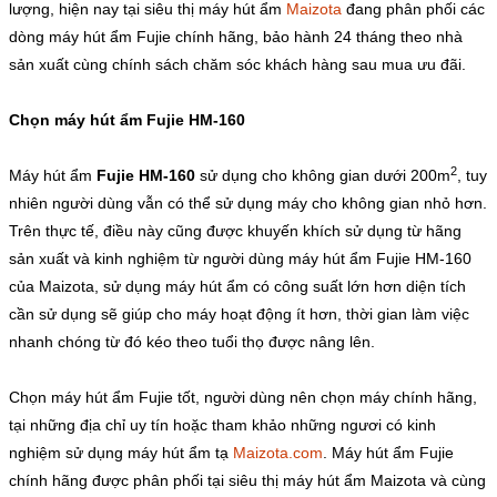
lượng, hiện nay tại siêu thị máy hút ẩm
Maizota
đang phân phối các
dòng máy hút ẩm Fujie chính hãng, bảo hành 24 tháng theo nhà
sản xuất cùng chính sách chăm sóc khách hàng sau mua ưu đãi.
Chọn máy hút ẩm Fujie HM-160
2
Máy hút ẩm
Fujie HM-160
sử dụng cho không gian dưới 200m
, tuy
nhiên người dùng vẫn có thể sử dụng máy cho không gian nhỏ hơn.
Trên thực tế, điều này cũng được khuyến khích sử dụng từ hãng
sản xuất và kinh nghiệm từ người dùng máy hút ẩm Fujie HM-160
của Maizota, sử dụng máy hút ẩm có công suất lớn hơn diện tích
cần sử dụng sẽ giúp cho máy hoạt động ít hơn, thời gian làm việc
nhanh chóng từ đó kéo theo tuổi thọ được nâng lên.
Chọn máy hút ẩm Fujie tốt, người dùng nên chọn máy chính hãng,
tại những địa chỉ uy tín hoặc tham khảo những ngươi có kinh
nghiệm sử dụng máy hút ẩm tạ
Maizota.com
. Máy hút ẩm Fujie
chính hãng được phân phối tại siêu thị máy hút ẩm Maizota và cùng