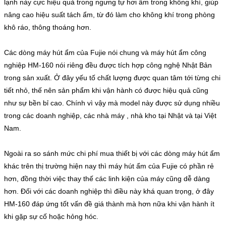
lạnh này cực hiệu quả trong ngưng tự hơi ẩm trong không khí, giúp
nâng cao hiệu suất tách ẩm, từ đó làm cho không khí trong phòng
khô ráo, thông thoáng hơn.
Các dòng máy hút ẩm của Fujie nói chung và máy hút ẩm công
nghiệp HM-160 nói riêng đều được tích hợp công nghệ Nhật Bản
trong sản xuất. Ở đây yếu tố chất lượng được quan tâm tới từng chi
tiết nhỏ, thế nên sản phẩm khi vận hành có được hiệu quả cũng
như sự bền bỉ cao. Chính vì vậy mà model này được sử dụng nhiều
trong các doanh nghiệp, các nhà máy , nhà kho tại Nhật và tại Việt
Nam.
Ngoài ra so sánh mức chi phí mua thiết bị với các dòng máy hút ẩm
khác trên thị trường hiện nay thì máy hút ẩm của Fujie có phần rẻ
hơn, đồng thời việc thay thế các linh kiện của máy cũng dễ dàng
hơn. Đối với các doanh nghiệp thì điều này khá quan trọng, ở đây
HM-160 đáp ứng tốt vấn đề giá thành mà hơn nữa khi vận hành ít
khi gặp sự cố hoặc hỏng hóc.