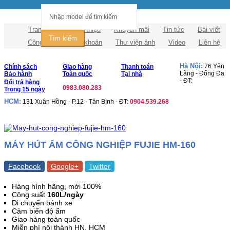
Trang chủ
Giới thiệu
Khuyến mãi
Tin tức
Bài viết
Tìm kiếm
Công nghệ
Tài khoản
Thư viện ảnh
Video
Liên hệ
Hà Nội:
76 Yên
Chính sách
Giao hàng
Thanh toán
Lãng - Đống Đa
Bảo hành
Toàn quốc
Tại nhà
- ĐT:
Đổi trả hàng
0983.080.283
Trong 15 ngày
HCM:
131 Xuân Hồng - P.12 - Tân Bình - ĐT:
0904.539.268
MÁY HÚT ẨM CÔNG NGHIỆP FUJIE HM-160
Facebook
Google+
Twitter
Hàng hính hãng, mới 100%
Công suất
160L/ngày
Di chuyển bánh xe
Cảm biến độ ẩm
Giao hàng toàn quốc
Miễn phí nội thành HN, HCM