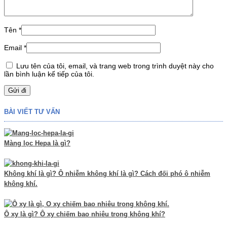
Tên
*
Email
*
Lưu tên của tôi, email, và trang web trong trình duyệt này cho
lần bình luận kế tiếp của tôi.
BÀI VIẾT TƯ VẤN
Màng lọc Hepa là gì?
Không khí là gì? Ô nhiễm không khí là gì? Cách đối phó ô nhiễm
không khí.
Ô xy là gì? Ô xy chiếm bao nhiêu trong không khí?