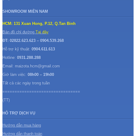
SHOWROOM MIỀN NAM
HCM: 131 Xuan Hong, P.12, Q.Tan Binh
Bản đồ chỉ đường
Tại đây
ĐT: 02822.623.623 – 0904.539.268
Hỗ trợ kỹ thuật:
0904.611.613
Hotline:
0931.288.288
Email: maizota.hcm@gmail.com
Giờ làm việc:
08h00 – 19h00
Tất cả các ngày trong tuần
================================
(TT)
HỖ TRỢ DỊCH VỤ
Hướng dẫn mua hàng
Hướng dẫn thanh toán