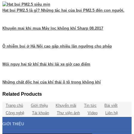
Hạt bụi PM2.5 là gì? Những tác hại của bụi PM2.5 đến con người.
Khuyến mại khi mua Máy lọc không khí Sharp 08.2017
Ô nhiễm bụi ở Hà Nội cao gấp nhiều lần ngưỡng cho phép
Mối nguy hại từ khí thải khi lái xe giờ cao điểm
Những chất độc hại của khí thải ô tô trong không khí
Related Products
Trang chủ
Giới thiệu
Khuyến mãi
Tin tức
Bài viết
Công nghệ
Tài khoản
Thư viện ảnh
Video
Liên hệ
GIỚI THIỆU