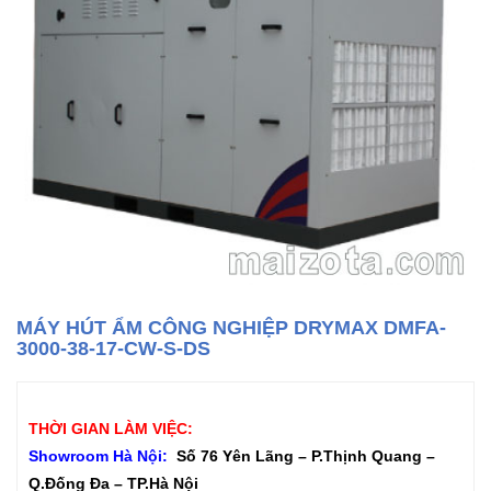
MÁY HÚT ẨM CÔNG NGHIỆP DRYMAX DMFA-
3000-38-17-CW-S-DS
THỜI GIAN LÀM VIỆC:
Showroom Hà Nội:
Số 76 Yên Lãng – P.Thịnh Quang –
Q.Đống Đa – TP.Hà Nội