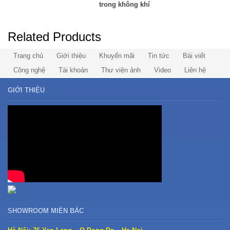
trong không khí
Related Products
Trang chủ
Giới thiệu
Khuyến mãi
Tin tức
Bài viết
Công nghệ
Tài khoản
Thư viện ảnh
Video
Liên hệ
GIỚI THIỆU
SHOWROOM MIỀN BẮC