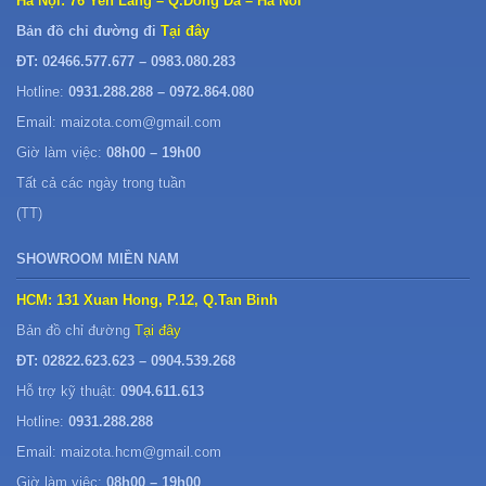
Hà Nội: 76 Yen Lang – Q.Dong Da – Ha Noi
Bản đồ chỉ đường đi
Tại đây
ĐT: 02466.577.677 – 0983.080.283
Hotline:
0931.288.288 – 0972.864.080
Email: maizota.com@gmail.com
Giờ làm việc:
08h00 – 19h00
Tất cả các ngày trong tuần
(TT)
SHOWROOM MIỀN NAM
HCM: 131 Xuan Hong, P.12, Q.Tan Binh
Bản đồ chỉ đường
Tại đây
ĐT: 02822.623.623 – 0904.539.268
Hỗ trợ kỹ thuật:
0904.611.613
Hotline:
0931.288.288
Email: maizota.hcm@gmail.com
Giờ làm việc:
08h00 – 19h00