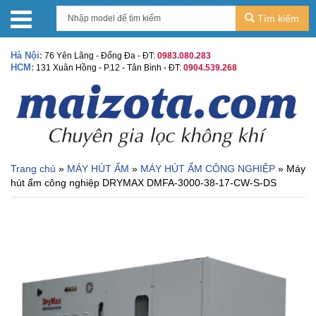
Tìm kiếm
Hà Nội:
76 Yên Lãng - Đống Đa - ĐT:
0983.080.283
HCM:
131 Xuân Hồng - P.12 - Tân Bình - ĐT:
0904.539.268
Trang chủ
»
MÁY HÚT ẨM
»
MÁY HÚT ẨM CÔNG NGHIỆP
» Máy
hút ẩm công nghiệp DRYMAX DMFA-3000-38-17-CW-S-DS