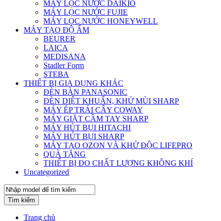
MÁY LỌC NƯỚC DAIKIO
MÁY LỌC NƯỚC FUJIE
MÁY LỌC NƯỚC HONEYWELL
MÁY TẠO ĐỘ ẨM
BEURER
LAICA
MEDISANA
Stadler Form
STEBA
THIẾT BỊ GIA DỤNG KHÁC
ĐÈN BÀN PANASONIC
ĐÈN DIỆT KHUẨN, KHỬ MÙI SHARP
MÁY ÉP TRÁI CÂY COWAY
MÁY GIẶT CẦM TAY SHARP
MÁY HÚT BỤI HITACHI
MÁY HÚT BỤI SHARP
MÁY TẠO OZON VÀ KHỬ ĐỘC LIFEPRO
QUÀ TẶNG
THIẾT BỊ ĐO CHẤT LƯỢNG KHÔNG KHÍ
Uncategorized
Tìm kiếm
Trang chủ