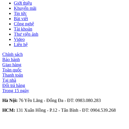
Giới thiệu
Khuyến mãi
Tin tức
Bài viết
Công nghệ
Tài khoản
Thư viện ảnh
Video
Liên hệ
Chính sách
Bảo hành
Giao hàng
Toàn quốc
Thanh toán
Tại nhà
Đổi trả hàng
Trong 15 ngày
Hà Nội:
76 Yên Lãng - Đống Đa - ĐT:
0983.080.283
HCM:
131 Xuân Hồng - P.12 - Tân Bình - ĐT:
0904.539.268