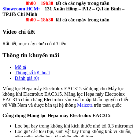
8h00 – 19h30
tất cả các ngày trong tuần
Showroom HCM:
131 Xuân Hồng – P.12 – Q.Tân Bình –
TP.Hồ Chí Minh
8h00 – 18h30
tất cả các ngày trong tuần
Video chi tiết
Rất tiết, mục này chưa có dữ liệu.
Thông tin khuyến mãi
Mô tả
Thông số kỹ thuật
Đánh giá (0)
Màng lọc Hepa máy Electrolux EAC315 sử dụng cho Máy lọc
không khí Electrolux EAC315. Màng lọc Hepa máy Electrolux
EAC315 chính hãng Electrolux sản xuất nhập khẩu nguyên chiếc
về Việt Nam và được bán tại hệ thống
Maizota
trên toàn quốc.
Công dụng Màng lọc Hepa máy Electrolux EAC315
Lọc bụi bay trong không khí kích thước nhỏ tới 0,3 micromet
Lọc giữ các loai bụi, sinh vật bay trong không khí: vi khuẩn,
nấm mốc, phấn hoa, tác nhân gây dị ứng….