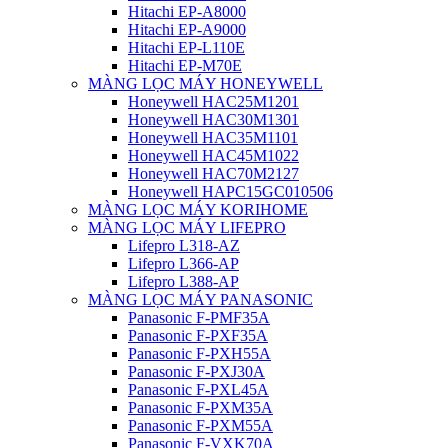
Hitachi EP-A8000
Hitachi EP-A9000
Hitachi EP-L110E
Hitachi EP-M70E
MÀNG LỌC MÁY HONEYWELL
Honeywell HAC25M1201
Honeywell HAC30M1301
Honeywell HAC35M1101
Honeywell HAC45M1022
Honeywell HAC70M2127
Honeywell HAPC15GC010506
MÀNG LỌC MÁY KORIHOME
MÀNG LỌC MÁY LIFEPRO
Lifepro L318-AZ
Lifepro L366-AP
Lifepro L388-AP
MÀNG LỌC MÁY PANASONIC
Panasonic F-PMF35A
Panasonic F-PXF35A
Panasonic F-PXH55A
Panasonic F-PXJ30A
Panasonic F-PXL45A
Panasonic F-PXM35A
Panasonic F-PXM55A
Panasonic F-VXK70A