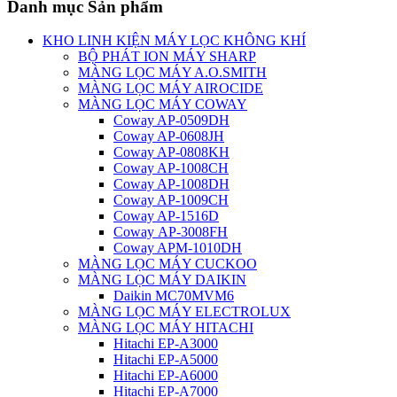
Danh mục Sản phẩm
KHO LINH KIỆN MÁY LỌC KHÔNG KHÍ
BỘ PHÁT ION MÁY SHARP
MÀNG LỌC MÁY A.O.SMITH
MÀNG LỌC MÁY AIROCIDE
MÀNG LỌC MÁY COWAY
Coway AP-0509DH
Coway AP-0608JH
Coway AP-0808KH
Coway AP-1008CH
Coway AP-1008DH
Coway AP-1009CH
Coway AP-1516D
Coway AP-3008FH
Coway APM-1010DH
MÀNG LỌC MÁY CUCKOO
MÀNG LỌC MÁY DAIKIN
Daikin MC70MVM6
MÀNG LỌC MÁY ELECTROLUX
MÀNG LỌC MÁY HITACHI
Hitachi EP-A3000
Hitachi EP-A5000
Hitachi EP-A6000
Hitachi EP-A7000