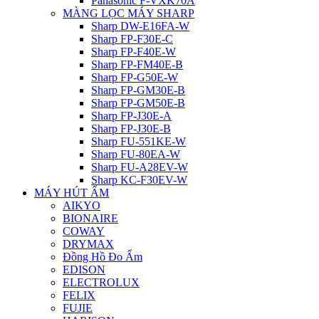
Panasonic F-VXK70A
MÀNG LỌC MÁY SHARP
Sharp DW-E16FA-W
Sharp FP-F30E-C
Sharp FP-F40E-W
Sharp FP-FM40E-B
Sharp FP-G50E-W
Sharp FP-GM30E-B
Sharp FP-GM50E-B
Sharp FP-J30E-A
Sharp FP-J30E-B
Sharp FU-551KE-W
Sharp FU-80EA-W
Sharp FU-A28EV-W
Sharp KC-F30EV-W
MÁY HÚT ẨM
AIKYO
BIONAIRE
COWAY
DRYMAX
Đồng Hồ Đo Ẩm
EDISON
ELECTROLUX
FELIX
FUJIE