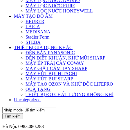
MÁY LỌC NƯỚC DAIKIO
MÁY LỌC NƯỚC FUJIE
MÁY LỌC NƯỚC HONEYWELL
MÁY TẠO ĐỘ ẨM
BEURER
LAICA
MEDISANA
Stadler Form
STEBA
THIẾT BỊ GIA DỤNG KHÁC
ĐÈN BÀN PANASONIC
ĐÈN DIỆT KHUẨN, KHỬ MÙI SHARP
MÁY ÉP TRÁI CÂY COWAY
MÁY GIẶT CẦM TAY SHARP
MÁY HÚT BỤI HITACHI
MÁY HÚT BỤI SHARP
MÁY TẠO OZON VÀ KHỬ ĐỘC LIFEPRO
QUÀ TẶNG
THIẾT BỊ ĐO CHẤT LƯỢNG KHÔNG KHÍ
Uncategorized
Tìm kiếm
Hà Nội:
0983.080.283