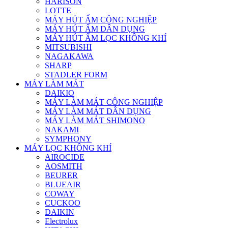
HARISON
LOTTE
MÁY HÚT ẨM CÔNG NGHIỆP
MÁY HÚT ẨM DÂN DỤNG
MÁY HÚT ẨM LỌC KHÔNG KHÍ
MITSUBISHI
NAGAKAWA
SHARP
STADLER FORM
MÁY LÀM MÁT
DAIKIO
MÁY LÀM MÁT CÔNG NGHIỆP
MÁY LÀM MÁT DÂN DỤNG
MÁY LÀM MÁT SHIMONO
NAKAMI
SYMPHONY
MÁY LỌC KHÔNG KHÍ
AIROCIDE
AOSMITH
BEURER
BLUEAIR
COWAY
CUCKOO
DAIKIN
Electrolux