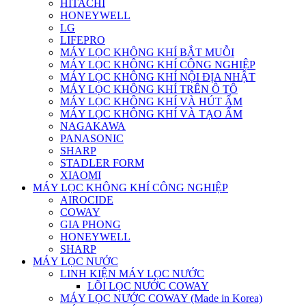
HITACHI
HONEYWELL
LG
LIFEPRO
MÁY LỌC KHÔNG KHÍ BẮT MUỖI
MÁY LỌC KHÔNG KHÍ CÔNG NGHIỆP
MÁY LỌC KHÔNG KHÍ NỘI ĐỊA NHẬT
MÁY LỌC KHÔNG KHÍ TRÊN Ô TÔ
MÁY LỌC KHÔNG KHÍ VÀ HÚT ẨM
MÁY LỌC KHÔNG KHÍ VÀ TẠO ẨM
NAGAKAWA
PANASONIC
SHARP
STADLER FORM
XIAOMI
MÁY LỌC KHÔNG KHÍ CÔNG NGHIỆP
AIROCIDE
COWAY
GIA PHONG
HONEYWELL
SHARP
MÁY LỌC NƯỚC
LINH KIỆN MÁY LỌC NƯỚC
LÕI LỌC NƯỚC COWAY
MÁY LỌC NƯỚC COWAY (Made in Korea)