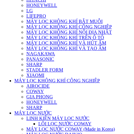
HONEYWELL
LG
LIFEPRO
MÁY LỌC KHÔNG KHÍ BẮT MUỖI
MÁY LỌC KHÔNG KHÍ CÔNG NGHIỆP
MÁY LỌC KHÔNG KHÍ NỘI ĐỊA NHẬT
MÁY LỌC KHÔNG KHÍ TRÊN Ô TÔ
MÁY LỌC KHÔNG KHÍ VÀ HÚT ẨM
MÁY LỌC KHÔNG KHÍ VÀ TẠO ẨM
NAGAKAWA
PANASONIC
SHARP
STADLER FORM
XIAOMI
MÁY LỌC KHÔNG KHÍ CÔNG NGHIỆP
AIROCIDE
COWAY
GIA PHONG
HONEYWELL
SHARP
MÁY LỌC NƯỚC
LINH KIỆN MÁY LỌC NƯỚC
LÕI LỌC NƯỚC COWAY
MÁY LỌC NƯỚC COWAY (Made in Korea)