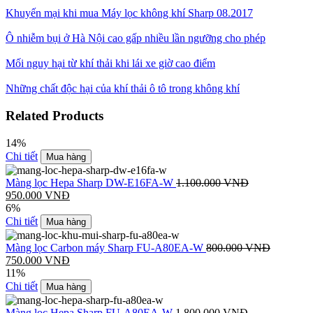
Khuyến mại khi mua Máy lọc không khí Sharp 08.2017
Ô nhiễm bụi ở Hà Nội cao gấp nhiều lần ngưỡng cho phép
Mối nguy hại từ khí thải khi lái xe giờ cao điểm
Những chất độc hại của khí thải ô tô trong không khí
Related Products
14%
Chi tiết
Mua hàng
Màng lọc Hepa Sharp DW-E16FA-W
1.100.000
VNĐ
950.000
VNĐ
6%
Chi tiết
Mua hàng
Màng lọc Carbon máy Sharp FU-A80EA-W
800.000
VNĐ
750.000
VNĐ
11%
Chi tiết
Mua hàng
Màng lọc Hepa Sharp FU-A80EA-W
1.800.000
VNĐ