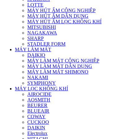
LOTTE
MÁY HÚT ẨM CÔNG NGHIỆP
MÁY HÚT ẨM DÂN DỤNG
MÁY HÚT ẨM LỌC KHÔNG KHÍ
MITSUBISHI
NAGAKAWA
SHARP
STADLER FORM
MÁY LÀM MÁT
DAIKIO
MÁY LÀM MÁT CÔNG NGHIỆP
MÁY LÀM MÁT DÂN DỤNG
MÁY LÀM MÁT SHIMONO
NAKAMI
SYMPHONY
MÁY LỌC KHÔNG KHÍ
AIROCIDE
AOSMITH
BEURER
BLUEAIR
COWAY
CUCKOO
DAIKIN
Electrolux
HITACHI