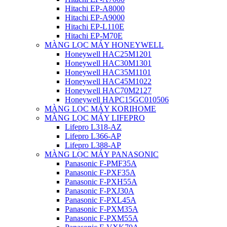
Hitachi EP-A8000
Hitachi EP-A9000
Hitachi EP-L110E
Hitachi EP-M70E
MÀNG LỌC MÁY HONEYWELL
Honeywell HAC25M1201
Honeywell HAC30M1301
Honeywell HAC35M1101
Honeywell HAC45M1022
Honeywell HAC70M2127
Honeywell HAPC15GC010506
MÀNG LỌC MÁY KORIHOME
MÀNG LỌC MÁY LIFEPRO
Lifepro L318-AZ
Lifepro L366-AP
Lifepro L388-AP
MÀNG LỌC MÁY PANASONIC
Panasonic F-PMF35A
Panasonic F-PXF35A
Panasonic F-PXH55A
Panasonic F-PXJ30A
Panasonic F-PXL45A
Panasonic F-PXM35A
Panasonic F-PXM55A