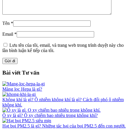
Tên
*
Email
*
Lưu tên của tôi, email, và trang web trong trình duyệt này cho
lần bình luận kế tiếp của tôi.
Bài viết Tư vấn
Màng lọc Hepa là gì?
Không khí là gì? Ô nhiễm không khí là gì? Cách đối phó ô nhiễm
không khí.
Ô xy là gì? Ô xy chiếm bao nhiêu trong không khí?
Hạt bụi PM2.5 là gì? Những tác hại của bụi PM2.5 đến con người.