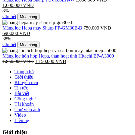
1.600.000
VNĐ
8%
Chi tiết
Mua hàng
Màng lọc Hepa máy Sharp FP-GM30E-B
750.000
VNĐ
690.000
VNĐ
38%
Chi tiết
Mua hàng
Màng lọc hỗn hợp Hepa, than hoạt tính Hitachi EP-A3000
1.850.000
VNĐ
1.150.000
VNĐ
Trang chủ
Giới thiệu
Khuyến mãi
Tin tức
Bài viết
Công nghệ
Tài khoản
Thư viện ảnh
Video
Liên hệ
Giới thiệu