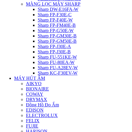
MÀNG LỌC MÁY SHARP
Sharp DW-E16FA-W
Sharp FP-F30E-C
Sharp FP-F40E-W
Sharp FP-FM40E-B
Sharp FP-G50E-W
Sharp FP-GM30E-B
Sharp FP-GM50E-B
Sharp FP-J30E-A
Sharp FP-J30E-B
Sharp FU-551KE-W
Sharp FU-80EA-W
Sharp FU-A28EV-W
Sharp KC-F30EV-W
MÁY HÚT ẨM
AIKYO
BIONAIRE
COWAY
DRYMAX
Đồng Hồ Đo Ẩm
EDISON
ELECTROLUX
FELIX
FUJIE
HARISON