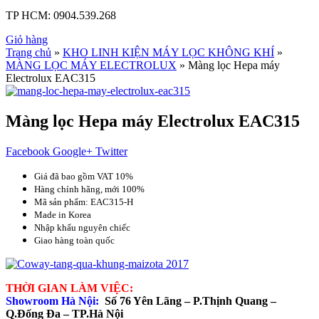
TP HCM:
0904.539.268
Giỏ hàng
Trang chủ
»
KHO LINH KIỆN MÁY LỌC KHÔNG KHÍ
»
MÀNG LỌC MÁY ELECTROLUX
» Màng lọc Hepa máy
Electrolux EAC315
Màng lọc Hepa máy Electrolux EAC315
Facebook
Google+
Twitter
Giá đã bao gồm VAT 10%
Hàng chính hãng, mới 100%
Mã sản phẩm: EAC315-H
Made in Korea
Nhập khẩu nguyên chiếc
Giao hàng toàn quốc
THỜI GIAN LÀM VIỆC:
Showroom Hà Nội:
Số 76 Yên Lãng – P.Thịnh Quang –
Q.Đống Đa – TP.Hà Nội