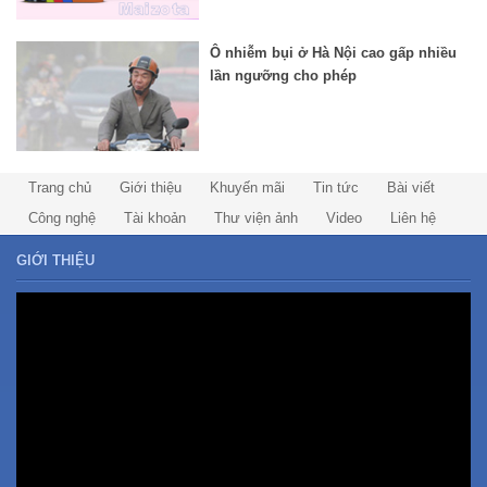
Ô nhiễm bụi ở Hà Nội cao gấp nhiều
lần ngưỡng cho phép
Trang chủ
Giới thiệu
Khuyến mãi
Tin tức
Bài viết
Công nghệ
Tài khoản
Thư viện ảnh
Video
Liên hệ
GIỚI THIỆU