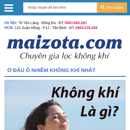
Tìm kiếm
Hà Nội:
76 Yên Lãng - Đống Đa - ĐT:
0983.080.283
HCM:
131 Xuân Hồng - P.12 - Tân Bình - ĐT:
0904.539.268
Ở ĐÂU Ô NHIỄM KHÔNG KHÍ NHẤT