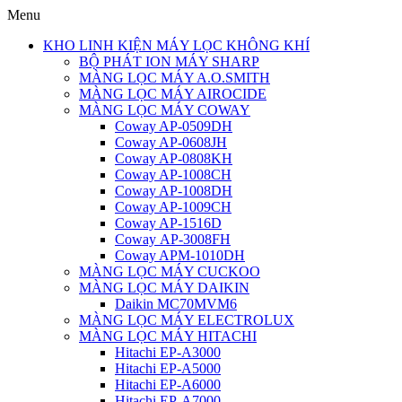
Menu
KHO LINH KIỆN MÁY LỌC KHÔNG KHÍ
BỘ PHÁT ION MÁY SHARP
MÀNG LỌC MÁY A.O.SMITH
MÀNG LỌC MÁY AIROCIDE
MÀNG LỌC MÁY COWAY
Coway AP-0509DH
Coway AP-0608JH
Coway AP-0808KH
Coway AP-1008CH
Coway AP-1008DH
Coway AP-1009CH
Coway AP-1516D
Coway AP-3008FH
Coway APM-1010DH
MÀNG LỌC MÁY CUCKOO
MÀNG LỌC MÁY DAIKIN
Daikin MC70MVM6
MÀNG LỌC MÁY ELECTROLUX
MÀNG LỌC MÁY HITACHI
Hitachi EP-A3000
Hitachi EP-A5000
Hitachi EP-A6000
Hitachi EP-A7000