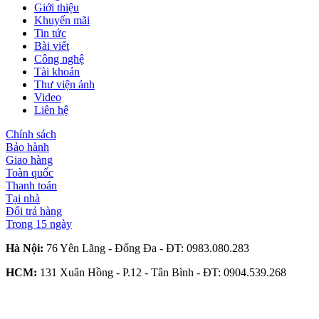
Giới thiệu
Khuyến mãi
Tin tức
Bài viết
Công nghệ
Tài khoản
Thư viện ảnh
Video
Liên hệ
Chính sách
Bảo hành
Giao hàng
Toàn quốc
Thanh toán
Tại nhà
Đổi trả hàng
Trong 15 ngày
Hà Nội:
76 Yên Lãng - Đống Đa - ĐT:
0983.080.283
HCM:
131 Xuân Hồng - P.12 - Tân Bình - ĐT:
0904.539.268