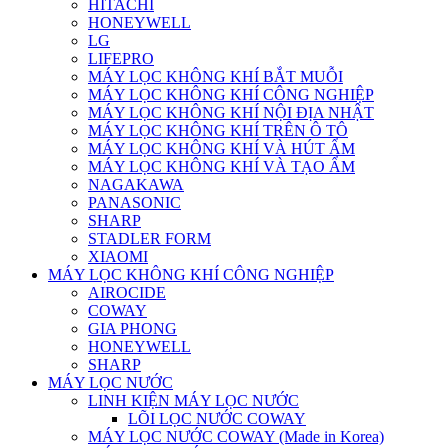
HITACHI
HONEYWELL
LG
LIFEPRO
MÁY LỌC KHÔNG KHÍ BẮT MUỖI
MÁY LỌC KHÔNG KHÍ CÔNG NGHIỆP
MÁY LỌC KHÔNG KHÍ NỘI ĐỊA NHẬT
MÁY LỌC KHÔNG KHÍ TRÊN Ô TÔ
MÁY LỌC KHÔNG KHÍ VÀ HÚT ẨM
MÁY LỌC KHÔNG KHÍ VÀ TẠO ẨM
NAGAKAWA
PANASONIC
SHARP
STADLER FORM
XIAOMI
MÁY LỌC KHÔNG KHÍ CÔNG NGHIỆP
AIROCIDE
COWAY
GIA PHONG
HONEYWELL
SHARP
MÁY LỌC NƯỚC
LINH KIỆN MÁY LỌC NƯỚC
LÕI LỌC NƯỚC COWAY
MÁY LỌC NƯỚC COWAY (Made in Korea)