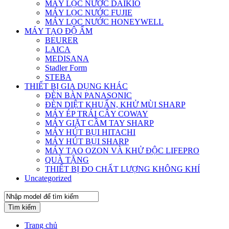
MÁY LỌC NƯỚC DAIKIO
MÁY LỌC NƯỚC FUJIE
MÁY LỌC NƯỚC HONEYWELL
MÁY TẠO ĐỘ ẨM
BEURER
LAICA
MEDISANA
Stadler Form
STEBA
THIẾT BỊ GIA DỤNG KHÁC
ĐÈN BÀN PANASONIC
ĐÈN DIỆT KHUẨN, KHỬ MÙI SHARP
MÁY ÉP TRÁI CÂY COWAY
MÁY GIẶT CẦM TAY SHARP
MÁY HÚT BỤI HITACHI
MÁY HÚT BỤI SHARP
MÁY TẠO OZON VÀ KHỬ ĐỘC LIFEPRO
QUÀ TẶNG
THIẾT BỊ ĐO CHẤT LƯỢNG KHÔNG KHÍ
Uncategorized
Tìm kiếm
Trang chủ