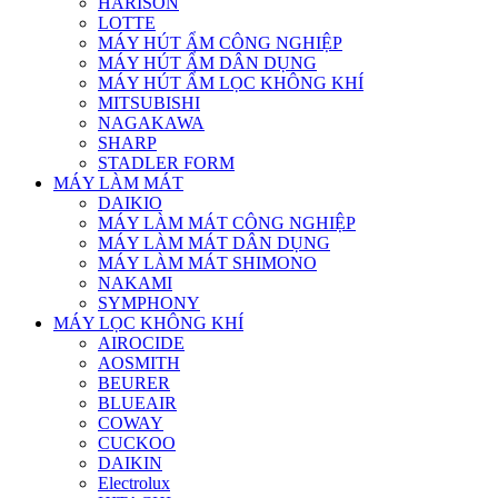
HARISON
LOTTE
MÁY HÚT ẨM CÔNG NGHIỆP
MÁY HÚT ẨM DÂN DỤNG
MÁY HÚT ẨM LỌC KHÔNG KHÍ
MITSUBISHI
NAGAKAWA
SHARP
STADLER FORM
MÁY LÀM MÁT
DAIKIO
MÁY LÀM MÁT CÔNG NGHIỆP
MÁY LÀM MÁT DÂN DỤNG
MÁY LÀM MÁT SHIMONO
NAKAMI
SYMPHONY
MÁY LỌC KHÔNG KHÍ
AIROCIDE
AOSMITH
BEURER
BLUEAIR
COWAY
CUCKOO
DAIKIN
Electrolux