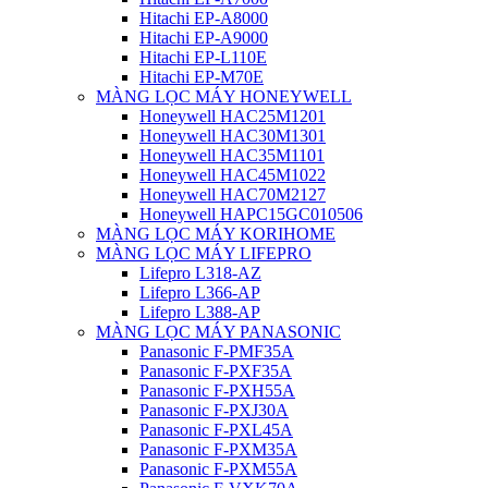
Hitachi EP-A8000
Hitachi EP-A9000
Hitachi EP-L110E
Hitachi EP-M70E
MÀNG LỌC MÁY HONEYWELL
Honeywell HAC25M1201
Honeywell HAC30M1301
Honeywell HAC35M1101
Honeywell HAC45M1022
Honeywell HAC70M2127
Honeywell HAPC15GC010506
MÀNG LỌC MÁY KORIHOME
MÀNG LỌC MÁY LIFEPRO
Lifepro L318-AZ
Lifepro L366-AP
Lifepro L388-AP
MÀNG LỌC MÁY PANASONIC
Panasonic F-PMF35A
Panasonic F-PXF35A
Panasonic F-PXH55A
Panasonic F-PXJ30A
Panasonic F-PXL45A
Panasonic F-PXM35A
Panasonic F-PXM55A