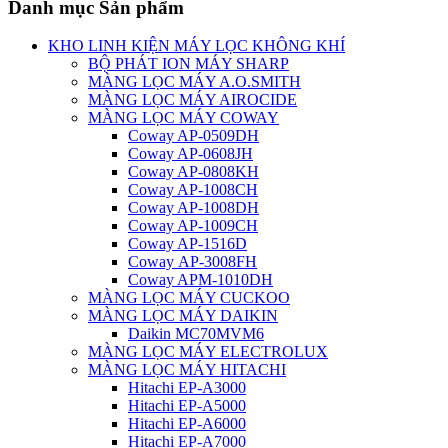
Danh mục Sản phẩm
KHO LINH KIỆN MÁY LỌC KHÔNG KHÍ
BỘ PHÁT ION MÁY SHARP
MÀNG LỌC MÁY A.O.SMITH
MÀNG LỌC MÁY AIROCIDE
MÀNG LỌC MÁY COWAY
Coway AP-0509DH
Coway AP-0608JH
Coway AP-0808KH
Coway AP-1008CH
Coway AP-1008DH
Coway AP-1009CH
Coway AP-1516D
Coway AP-3008FH
Coway APM-1010DH
MÀNG LỌC MÁY CUCKOO
MÀNG LỌC MÁY DAIKIN
Daikin MC70MVM6
MÀNG LỌC MÁY ELECTROLUX
MÀNG LỌC MÁY HITACHI
Hitachi EP-A3000
Hitachi EP-A5000
Hitachi EP-A6000
Hitachi EP-A7000