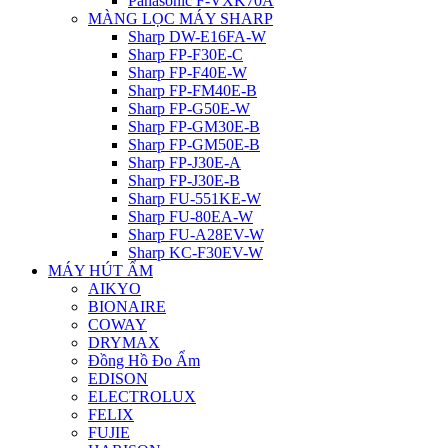
Panasonic F-VXK70A
MÀNG LỌC MÁY SHARP
Sharp DW-E16FA-W
Sharp FP-F30E-C
Sharp FP-F40E-W
Sharp FP-FM40E-B
Sharp FP-G50E-W
Sharp FP-GM30E-B
Sharp FP-GM50E-B
Sharp FP-J30E-A
Sharp FP-J30E-B
Sharp FU-551KE-W
Sharp FU-80EA-W
Sharp FU-A28EV-W
Sharp KC-F30EV-W
MÁY HÚT ẨM
AIKYO
BIONAIRE
COWAY
DRYMAX
Đồng Hồ Đo Ẩm
EDISON
ELECTROLUX
FELIX
FUJIE