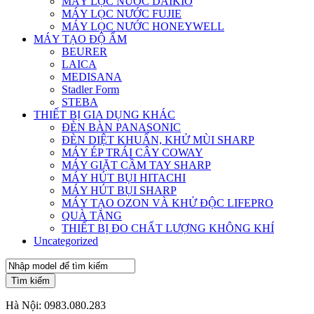
MÁY LỌC NƯỚC DAIKIO
MÁY LỌC NƯỚC FUJIE
MÁY LỌC NƯỚC HONEYWELL
MÁY TẠO ĐỘ ẨM
BEURER
LAICA
MEDISANA
Stadler Form
STEBA
THIẾT BỊ GIA DỤNG KHÁC
ĐÈN BÀN PANASONIC
ĐÈN DIỆT KHUẨN, KHỬ MÙI SHARP
MÁY ÉP TRÁI CÂY COWAY
MÁY GIẶT CẦM TAY SHARP
MÁY HÚT BỤI HITACHI
MÁY HÚT BỤI SHARP
MÁY TẠO OZON VÀ KHỬ ĐỘC LIFEPRO
QUÀ TẶNG
THIẾT BỊ ĐO CHẤT LƯỢNG KHÔNG KHÍ
Uncategorized
Tìm kiếm
Hà Nội:
0983.080.283