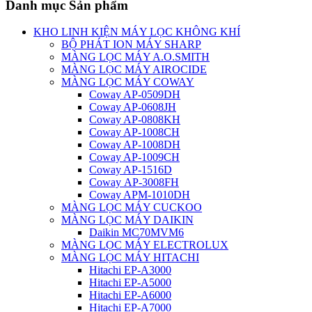
Danh mục Sản phẩm
KHO LINH KIỆN MÁY LỌC KHÔNG KHÍ
BỘ PHÁT ION MÁY SHARP
MÀNG LỌC MÁY A.O.SMITH
MÀNG LỌC MÁY AIROCIDE
MÀNG LỌC MÁY COWAY
Coway AP-0509DH
Coway AP-0608JH
Coway AP-0808KH
Coway AP-1008CH
Coway AP-1008DH
Coway AP-1009CH
Coway AP-1516D
Coway AP-3008FH
Coway APM-1010DH
MÀNG LỌC MÁY CUCKOO
MÀNG LỌC MÁY DAIKIN
Daikin MC70MVM6
MÀNG LỌC MÁY ELECTROLUX
MÀNG LỌC MÁY HITACHI
Hitachi EP-A3000
Hitachi EP-A5000
Hitachi EP-A6000
Hitachi EP-A7000