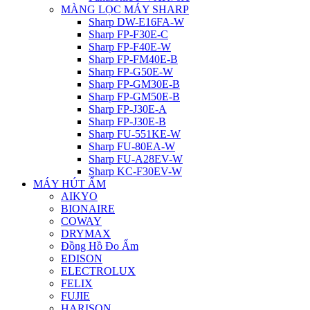
MÀNG LỌC MÁY SHARP
Sharp DW-E16FA-W
Sharp FP-F30E-C
Sharp FP-F40E-W
Sharp FP-FM40E-B
Sharp FP-G50E-W
Sharp FP-GM30E-B
Sharp FP-GM50E-B
Sharp FP-J30E-A
Sharp FP-J30E-B
Sharp FU-551KE-W
Sharp FU-80EA-W
Sharp FU-A28EV-W
Sharp KC-F30EV-W
MÁY HÚT ẨM
AIKYO
BIONAIRE
COWAY
DRYMAX
Đồng Hồ Đo Ẩm
EDISON
ELECTROLUX
FELIX
FUJIE
HARISON