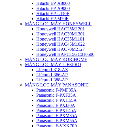
Hitachi EP-A8000
Hitachi EP-A9000
Hitachi EP-L110E
Hitachi EP-M70E
MÀNG LỌC MÁY HONEYWELL
Honeywell HAC25M1201
Honeywell HAC30M1301
Honeywell HAC35M1101
Honeywell HAC45M1022
Honeywell HAC70M2127
Honeywell HAPC15GC010506
MÀNG LỌC MÁY KORIHOME
MÀNG LỌC MÁY LIFEPRO
Lifepro L318-AZ
Lifepro L366-AP
Lifepro L388-AP
MÀNG LỌC MÁY PANASONIC
Panasonic F-PMF35A
Panasonic F-PXF35A
Panasonic F-PXH55A
Panasonic F-PXJ30A
Panasonic F-PXL45A
Panasonic F-PXM35A
Panasonic F-PXM55A
Panasonic F-VXK70A