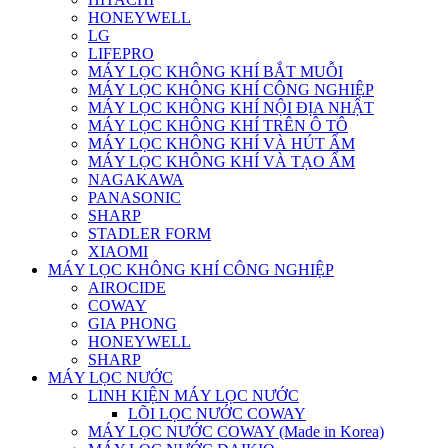
HONEYWELL
LG
LIFEPRO
MÁY LỌC KHÔNG KHÍ BẮT MUỖI
MÁY LỌC KHÔNG KHÍ CÔNG NGHIỆP
MÁY LỌC KHÔNG KHÍ NỘI ĐỊA NHẬT
MÁY LỌC KHÔNG KHÍ TRÊN Ô TÔ
MÁY LỌC KHÔNG KHÍ VÀ HÚT ẨM
MÁY LỌC KHÔNG KHÍ VÀ TẠO ẨM
NAGAKAWA
PANASONIC
SHARP
STADLER FORM
XIAOMI
MÁY LỌC KHÔNG KHÍ CÔNG NGHIỆP
AIROCIDE
COWAY
GIA PHONG
HONEYWELL
SHARP
MÁY LỌC NƯỚC
LINH KIỆN MÁY LỌC NƯỚC
LÕI LỌC NƯỚC COWAY
MÁY LỌC NƯỚC COWAY (Made in Korea)