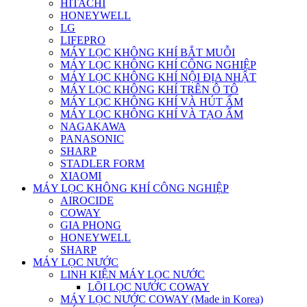
HITACHI
HONEYWELL
LG
LIFEPRO
MÁY LỌC KHÔNG KHÍ BẮT MUỖI
MÁY LỌC KHÔNG KHÍ CÔNG NGHIỆP
MÁY LỌC KHÔNG KHÍ NỘI ĐỊA NHẬT
MÁY LỌC KHÔNG KHÍ TRÊN Ô TÔ
MÁY LỌC KHÔNG KHÍ VÀ HÚT ẨM
MÁY LỌC KHÔNG KHÍ VÀ TẠO ẨM
NAGAKAWA
PANASONIC
SHARP
STADLER FORM
XIAOMI
MÁY LỌC KHÔNG KHÍ CÔNG NGHIỆP
AIROCIDE
COWAY
GIA PHONG
HONEYWELL
SHARP
MÁY LỌC NƯỚC
LINH KIỆN MÁY LỌC NƯỚC
LÕI LỌC NƯỚC COWAY
MÁY LỌC NƯỚC COWAY (Made in Korea)