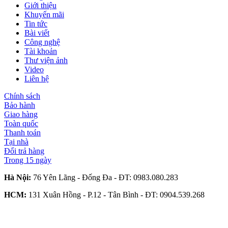
Giới thiệu
Khuyến mãi
Tin tức
Bài viết
Công nghệ
Tài khoản
Thư viện ảnh
Video
Liên hệ
Chính sách
Bảo hành
Giao hàng
Toàn quốc
Thanh toán
Tại nhà
Đổi trả hàng
Trong 15 ngày
Hà Nội:
76 Yên Lãng - Đống Đa - ĐT:
0983.080.283
HCM:
131 Xuân Hồng - P.12 - Tân Bình - ĐT:
0904.539.268