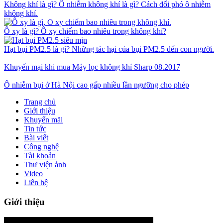
Không khí là gì? Ô nhiễm không khí là gì? Cách đối phó ô nhiễm
không khí.
Ô xy là gì? Ô xy chiếm bao nhiêu trong không khí?
Hạt bụi PM2.5 là gì? Những tác hại của bụi PM2.5 đến con người.
Khuyến mại khi mua Máy lọc không khí Sharp 08.2017
Ô nhiễm bụi ở Hà Nội cao gấp nhiều lần ngưỡng cho phép
Trang chủ
Giới thiệu
Khuyến mãi
Tin tức
Bài viết
Công nghệ
Tài khoản
Thư viện ảnh
Video
Liên hệ
Giới thiệu