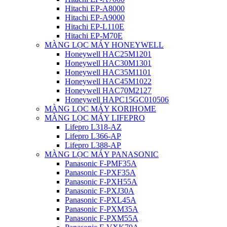
Hitachi EP-A8000
Hitachi EP-A9000
Hitachi EP-L110E
Hitachi EP-M70E
MÀNG LỌC MÁY HONEYWELL
Honeywell HAC25M1201
Honeywell HAC30M1301
Honeywell HAC35M1101
Honeywell HAC45M1022
Honeywell HAC70M2127
Honeywell HAPC15GC010506
MÀNG LỌC MÁY KORIHOME
MÀNG LỌC MÁY LIFEPRO
Lifepro L318-AZ
Lifepro L366-AP
Lifepro L388-AP
MÀNG LỌC MÁY PANASONIC
Panasonic F-PMF35A
Panasonic F-PXF35A
Panasonic F-PXH55A
Panasonic F-PXJ30A
Panasonic F-PXL45A
Panasonic F-PXM35A
Panasonic F-PXM55A