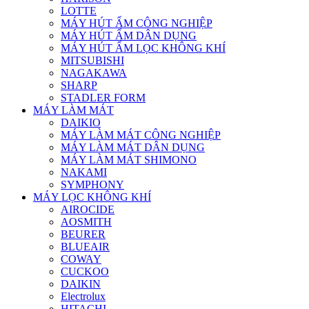
LOTTE
MÁY HÚT ẨM CÔNG NGHIỆP
MÁY HÚT ẨM DÂN DỤNG
MÁY HÚT ẨM LỌC KHÔNG KHÍ
MITSUBISHI
NAGAKAWA
SHARP
STADLER FORM
MÁY LÀM MÁT
DAIKIO
MÁY LÀM MÁT CÔNG NGHIỆP
MÁY LÀM MÁT DÂN DỤNG
MÁY LÀM MÁT SHIMONO
NAKAMI
SYMPHONY
MÁY LỌC KHÔNG KHÍ
AIROCIDE
AOSMITH
BEURER
BLUEAIR
COWAY
CUCKOO
DAIKIN
Electrolux
HITACHI