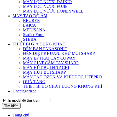
MÁY LỌC NƯỚC DAIKIO
MÁY LỌC NƯỚC FUJIE
MÁY LỌC NƯỚC HONEYWELL
MÁY TẠO ĐỘ ẨM
BEURER
LAICA
MEDISANA
Stadler Form
STEBA
THIẾT BỊ GIA DỤNG KHÁC
ĐÈN BÀN PANASONIC
ĐÈN DIỆT KHUẨN, KHỬ MÙI SHARP
MÁY ÉP TRÁI CÂY COWAY
MÁY GIẶT CẦM TAY SHARP
MÁY HÚT BỤI HITACHI
MÁY HÚT BỤI SHARP
MÁY TẠO OZON VÀ KHỬ ĐỘC LIFEPRO
QUÀ TẶNG
THIẾT BỊ ĐO CHẤT LƯỢNG KHÔNG KHÍ
Uncategorized
Tìm kiếm
Trang chủ