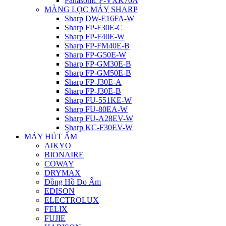
Panasonic F-VXK70A
MÀNG LỌC MÁY SHARP
Sharp DW-E16FA-W
Sharp FP-F30E-C
Sharp FP-F40E-W
Sharp FP-FM40E-B
Sharp FP-G50E-W
Sharp FP-GM30E-B
Sharp FP-GM50E-B
Sharp FP-J30E-A
Sharp FP-J30E-B
Sharp FU-551KE-W
Sharp FU-80EA-W
Sharp FU-A28EV-W
Sharp KC-F30EV-W
MÁY HÚT ẨM
AIKYO
BIONAIRE
COWAY
DRYMAX
Đồng Hồ Đo Ẩm
EDISON
ELECTROLUX
FELIX
FUJIE