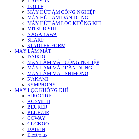
HARISON
LOTTE
MÁY HÚT ẨM CÔNG NGHIỆP
MÁY HÚT ẨM DÂN DỤNG
MÁY HÚT ẨM LỌC KHÔNG KHÍ
MITSUBISHI
NAGAKAWA
SHARP
STADLER FORM
MÁY LÀM MÁT
DAIKIO
MÁY LÀM MÁT CÔNG NGHIỆP
MÁY LÀM MÁT DÂN DỤNG
MÁY LÀM MÁT SHIMONO
NAKAMI
SYMPHONY
MÁY LỌC KHÔNG KHÍ
AIROCIDE
AOSMITH
BEURER
BLUEAIR
COWAY
CUCKOO
DAIKIN
Electrolux