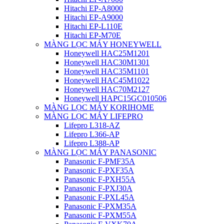
Hitachi EP-A8000
Hitachi EP-A9000
Hitachi EP-L110E
Hitachi EP-M70E
MÀNG LỌC MÁY HONEYWELL
Honeywell HAC25M1201
Honeywell HAC30M1301
Honeywell HAC35M1101
Honeywell HAC45M1022
Honeywell HAC70M2127
Honeywell HAPC15GC010506
MÀNG LỌC MÁY KORIHOME
MÀNG LỌC MÁY LIFEPRO
Lifepro L318-AZ
Lifepro L366-AP
Lifepro L388-AP
MÀNG LỌC MÁY PANASONIC
Panasonic F-PMF35A
Panasonic F-PXF35A
Panasonic F-PXH55A
Panasonic F-PXJ30A
Panasonic F-PXL45A
Panasonic F-PXM35A
Panasonic F-PXM55A