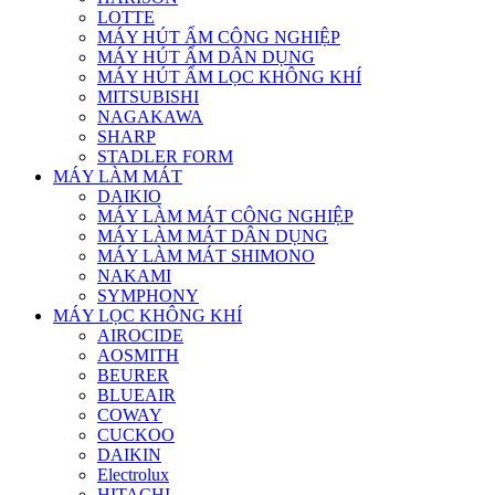
LOTTE
MÁY HÚT ẨM CÔNG NGHIỆP
MÁY HÚT ẨM DÂN DỤNG
MÁY HÚT ẨM LỌC KHÔNG KHÍ
MITSUBISHI
NAGAKAWA
SHARP
STADLER FORM
MÁY LÀM MÁT
DAIKIO
MÁY LÀM MÁT CÔNG NGHIỆP
MÁY LÀM MÁT DÂN DỤNG
MÁY LÀM MÁT SHIMONO
NAKAMI
SYMPHONY
MÁY LỌC KHÔNG KHÍ
AIROCIDE
AOSMITH
BEURER
BLUEAIR
COWAY
CUCKOO
DAIKIN
Electrolux
HITACHI