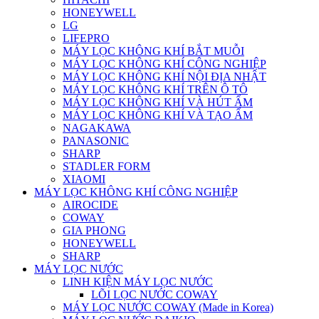
HONEYWELL
LG
LIFEPRO
MÁY LỌC KHÔNG KHÍ BẮT MUỖI
MÁY LỌC KHÔNG KHÍ CÔNG NGHIỆP
MÁY LỌC KHÔNG KHÍ NỘI ĐỊA NHẬT
MÁY LỌC KHÔNG KHÍ TRÊN Ô TÔ
MÁY LỌC KHÔNG KHÍ VÀ HÚT ẨM
MÁY LỌC KHÔNG KHÍ VÀ TẠO ẨM
NAGAKAWA
PANASONIC
SHARP
STADLER FORM
XIAOMI
MÁY LỌC KHÔNG KHÍ CÔNG NGHIỆP
AIROCIDE
COWAY
GIA PHONG
HONEYWELL
SHARP
MÁY LỌC NƯỚC
LINH KIỆN MÁY LỌC NƯỚC
LÕI LỌC NƯỚC COWAY
MÁY LỌC NƯỚC COWAY (Made in Korea)