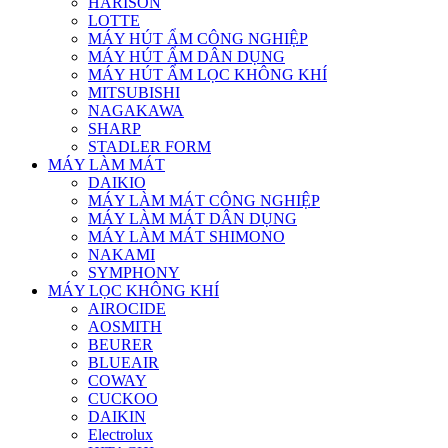
HARISON
LOTTE
MÁY HÚT ẨM CÔNG NGHIỆP
MÁY HÚT ẨM DÂN DỤNG
MÁY HÚT ẨM LỌC KHÔNG KHÍ
MITSUBISHI
NAGAKAWA
SHARP
STADLER FORM
MÁY LÀM MÁT
DAIKIO
MÁY LÀM MÁT CÔNG NGHIỆP
MÁY LÀM MÁT DÂN DỤNG
MÁY LÀM MÁT SHIMONO
NAKAMI
SYMPHONY
MÁY LỌC KHÔNG KHÍ
AIROCIDE
AOSMITH
BEURER
BLUEAIR
COWAY
CUCKOO
DAIKIN
Electrolux