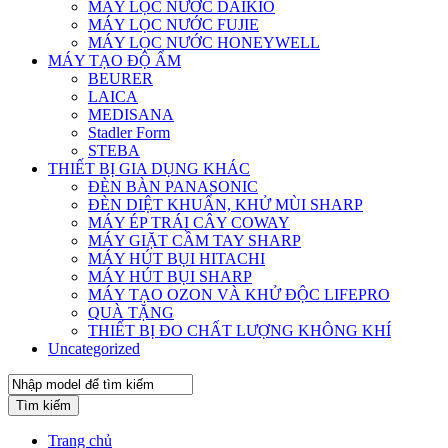
MÁY LỌC NƯỚC DAIKIO
MÁY LỌC NƯỚC FUJIE
MÁY LỌC NƯỚC HONEYWELL
MÁY TẠO ĐỘ ẨM
BEURER
LAICA
MEDISANA
Stadler Form
STEBA
THIẾT BỊ GIA DỤNG KHÁC
ĐÈN BÀN PANASONIC
ĐÈN DIỆT KHUẨN, KHỬ MÙI SHARP
MÁY ÉP TRÁI CÂY COWAY
MÁY GIẶT CẦM TAY SHARP
MÁY HÚT BỤI HITACHI
MÁY HÚT BỤI SHARP
MÁY TẠO OZON VÀ KHỬ ĐỘC LIFEPRO
QUÀ TẶNG
THIẾT BỊ ĐO CHẤT LƯỢNG KHÔNG KHÍ
Uncategorized
Tìm kiếm
Trang chủ