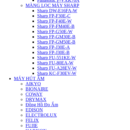
Panasonic F-VXK70A
MÀNG LỌC MÁY SHARP
Sharp DW-E16FA-W
Sharp FP-F30E-C
Sharp FP-F40E-W
Sharp FP-FM40E-B
Sharp FP-G50E-W
Sharp FP-GM30E-B
Sharp FP-GM50E-B
Sharp FP-J30E-A
Sharp FP-J30E-B
Sharp FU-551KE-W
Sharp FU-80EA-W
Sharp FU-A28EV-W
Sharp KC-F30EV-W
MÁY HÚT ẨM
AIKYO
BIONAIRE
COWAY
DRYMAX
Đồng Hồ Đo Ẩm
EDISON
ELECTROLUX
FELIX
FUJIE