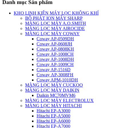
Danh mục Sản phẩm
KHO LINH KIỆN MÁY LỌC KHÔNG KHÍ
BỘ PHÁT ION MÁY SHARP
MÀNG LỌC MÁY A.O.SMITH
MÀNG LỌC MÁY AIROCIDE
MÀNG LỌC MÁY COWAY
Coway AP-0509DH
Coway AP-0608JH
Coway AP-0808KH
Coway AP-1008CH
Coway AP-1008DH
Coway AP-1009CH
Coway AP-1516D
Coway AP-3008FH
Coway APM-1010DH
MÀNG LỌC MÁY CUCKOO
MÀNG LỌC MÁY DAIKIN
Daikin MC70MVM6
MÀNG LỌC MÁY ELECTROLUX
MÀNG LỌC MÁY HITACHI
Hitachi EP-A3000
Hitachi EP-A5000
Hitachi EP-A6000
Hitachi EP-A7000