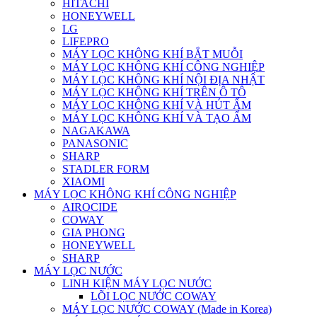
HITACHI
HONEYWELL
LG
LIFEPRO
MÁY LỌC KHÔNG KHÍ BẮT MUỖI
MÁY LỌC KHÔNG KHÍ CÔNG NGHIỆP
MÁY LỌC KHÔNG KHÍ NỘI ĐỊA NHẬT
MÁY LỌC KHÔNG KHÍ TRÊN Ô TÔ
MÁY LỌC KHÔNG KHÍ VÀ HÚT ẨM
MÁY LỌC KHÔNG KHÍ VÀ TẠO ẨM
NAGAKAWA
PANASONIC
SHARP
STADLER FORM
XIAOMI
MÁY LỌC KHÔNG KHÍ CÔNG NGHIỆP
AIROCIDE
COWAY
GIA PHONG
HONEYWELL
SHARP
MÁY LỌC NƯỚC
LINH KIỆN MÁY LỌC NƯỚC
LÕI LỌC NƯỚC COWAY
MÁY LỌC NƯỚC COWAY (Made in Korea)