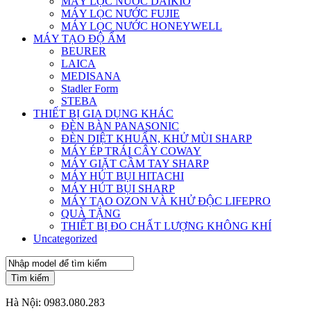
MÁY LỌC NƯỚC DAIKIO
MÁY LỌC NƯỚC FUJIE
MÁY LỌC NƯỚC HONEYWELL
MÁY TẠO ĐỘ ẨM
BEURER
LAICA
MEDISANA
Stadler Form
STEBA
THIẾT BỊ GIA DỤNG KHÁC
ĐÈN BÀN PANASONIC
ĐÈN DIỆT KHUẨN, KHỬ MÙI SHARP
MÁY ÉP TRÁI CÂY COWAY
MÁY GIẶT CẦM TAY SHARP
MÁY HÚT BỤI HITACHI
MÁY HÚT BỤI SHARP
MÁY TẠO OZON VÀ KHỬ ĐỘC LIFEPRO
QUÀ TẶNG
THIẾT BỊ ĐO CHẤT LƯỢNG KHÔNG KHÍ
Uncategorized
Tìm kiếm
Hà Nội:
0983.080.283