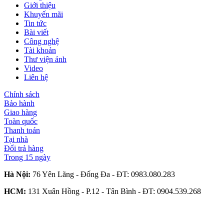
Giới thiệu
Khuyến mãi
Tin tức
Bài viết
Công nghệ
Tài khoản
Thư viện ảnh
Video
Liên hệ
Chính sách
Bảo hành
Giao hàng
Toàn quốc
Thanh toán
Tại nhà
Đổi trả hàng
Trong 15 ngày
Hà Nội:
76 Yên Lãng - Đống Đa - ĐT:
0983.080.283
HCM:
131 Xuân Hồng - P.12 - Tân Bình - ĐT:
0904.539.268