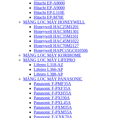
Hitachi EP-A8000
Hitachi EP-A9000
Hitachi EP-L110E
Hitachi EP-M70E
MÀNG LỌC MÁY HONEYWELL
Honeywell HAC25M1201
Honeywell HAC30M1301
Honeywell HAC35M1101
Honeywell HAC45M1022
Honeywell HAC70M2127
Honeywell HAPC15GC010506
MÀNG LỌC MÁY KORIHOME
MÀNG LỌC MÁY LIFEPRO
Lifepro L318-AZ
Lifepro L366-AP
Lifepro L388-AP
MÀNG LỌC MÁY PANASONIC
Panasonic F-PMF35A
Panasonic F-PXF35A
Panasonic F-PXH55A
Panasonic F-PXJ30A
Panasonic F-PXL45A
Panasonic F-PXM35A
Panasonic F-PXM55A
Panasonic F-VXK70A