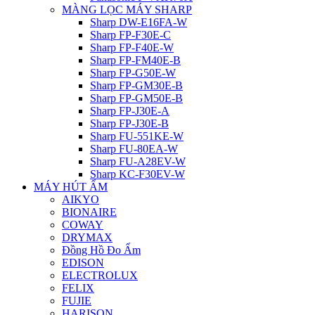
MÀNG LỌC MÁY SHARP
Sharp DW-E16FA-W
Sharp FP-F30E-C
Sharp FP-F40E-W
Sharp FP-FM40E-B
Sharp FP-G50E-W
Sharp FP-GM30E-B
Sharp FP-GM50E-B
Sharp FP-J30E-A
Sharp FP-J30E-B
Sharp FU-551KE-W
Sharp FU-80EA-W
Sharp FU-A28EV-W
Sharp KC-F30EV-W
MÁY HÚT ẨM
AIKYO
BIONAIRE
COWAY
DRYMAX
Đồng Hồ Đo Ẩm
EDISON
ELECTROLUX
FELIX
FUJIE
HARISON