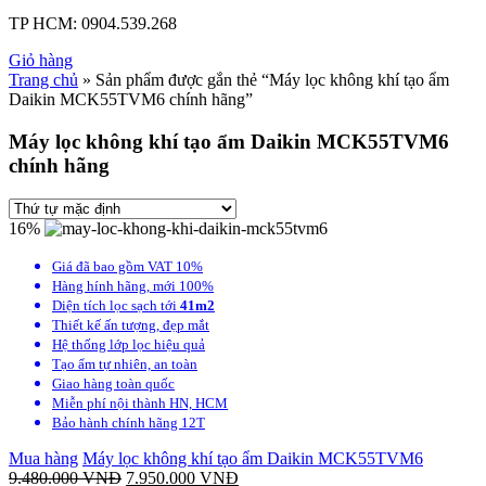
TP HCM:
0904.539.268
Giỏ hàng
Trang chủ
» Sản phẩm được gắn thẻ “Máy lọc không khí tạo ẩm
Daikin MCK55TVM6 chính hãng”
Máy lọc không khí tạo ẩm Daikin MCK55TVM6
chính hãng
16%
Giá đã bao gồm VAT 10%
Hàng hính hãng, mới 100%
Diện tích lọc sạch tới
41m2
Thiết kế ấn tượng, đẹp mắt
Hệ thống lớp lọc hiệu quả
Tạo ẩm tự nhiên, an toàn
Giao hàng toàn quốc
Miễn phí nội thành HN, HCM
Bảo hành chính hãng 12T
Mua hàng
Máy lọc không khí tạo ẩm Daikin MCK55TVM6
9.480.000
VNĐ
7.950.000
VNĐ