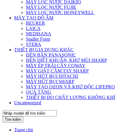
MÁY LỌC NƯỚC DAIKIO
MÁY LỌC NƯỚC FUJIE
MÁY LỌC NƯỚC HONEYWELL
MÁY TẠO ĐỘ ẨM
BEURER
LAICA
MEDISANA
Stadler Form
STEBA
THIẾT BỊ GIA DỤNG KHÁC
ĐÈN BÀN PANASONIC
ĐÈN DIỆT KHUẨN, KHỬ MÙI SHARP
MÁY ÉP TRÁI CÂY COWAY
MÁY GIẶT CẦM TAY SHARP
MÁY HÚT BỤI HITACHI
MÁY HÚT BỤI SHARP
MÁY TẠO OZON VÀ KHỬ ĐỘC LIFEPRO
QUÀ TẶNG
THIẾT BỊ ĐO CHẤT LƯỢNG KHÔNG KHÍ
Uncategorized
Tìm kiếm
Trang chủ