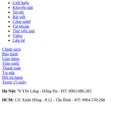
Giới thiệu
Khuyến mãi
Tin tức
Bài viết
Công nghệ
Tài khoản
Thư viện ảnh
Video
Liên hệ
Chính sách
Bảo hành
Giao hàng
Toàn quốc
Thanh toán
Tại nhà
Đổi trả hàng
Trong 15 ngày
Hà Nội:
76 Yên Lãng - Đống Đa - ĐT:
0983.080.283
HCM:
131 Xuân Hồng - P.12 - Tân Bình - ĐT:
0904.539.268