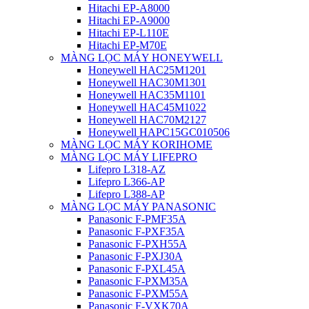
Hitachi EP-A8000
Hitachi EP-A9000
Hitachi EP-L110E
Hitachi EP-M70E
MÀNG LỌC MÁY HONEYWELL
Honeywell HAC25M1201
Honeywell HAC30M1301
Honeywell HAC35M1101
Honeywell HAC45M1022
Honeywell HAC70M2127
Honeywell HAPC15GC010506
MÀNG LỌC MÁY KORIHOME
MÀNG LỌC MÁY LIFEPRO
Lifepro L318-AZ
Lifepro L366-AP
Lifepro L388-AP
MÀNG LỌC MÁY PANASONIC
Panasonic F-PMF35A
Panasonic F-PXF35A
Panasonic F-PXH55A
Panasonic F-PXJ30A
Panasonic F-PXL45A
Panasonic F-PXM35A
Panasonic F-PXM55A
Panasonic F-VXK70A