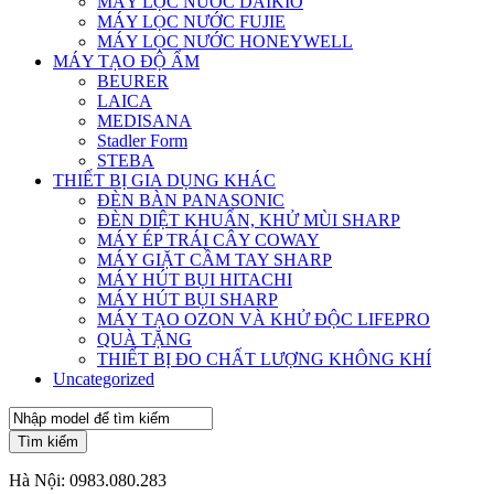
MÁY LỌC NƯỚC DAIKIO
MÁY LỌC NƯỚC FUJIE
MÁY LỌC NƯỚC HONEYWELL
MÁY TẠO ĐỘ ẨM
BEURER
LAICA
MEDISANA
Stadler Form
STEBA
THIẾT BỊ GIA DỤNG KHÁC
ĐÈN BÀN PANASONIC
ĐÈN DIỆT KHUẨN, KHỬ MÙI SHARP
MÁY ÉP TRÁI CÂY COWAY
MÁY GIẶT CẦM TAY SHARP
MÁY HÚT BỤI HITACHI
MÁY HÚT BỤI SHARP
MÁY TẠO OZON VÀ KHỬ ĐỘC LIFEPRO
QUÀ TẶNG
THIẾT BỊ ĐO CHẤT LƯỢNG KHÔNG KHÍ
Uncategorized
Tìm kiếm
Hà Nội:
0983.080.283