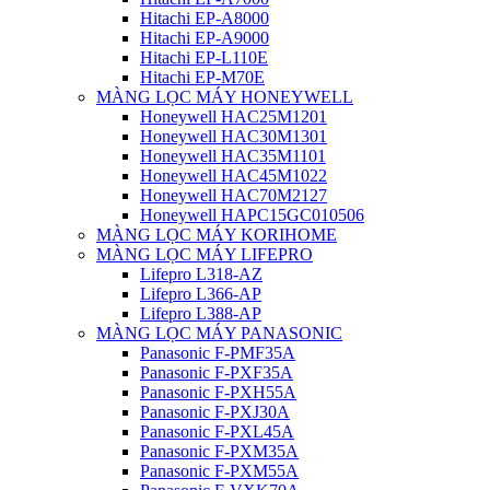
Hitachi EP-A8000
Hitachi EP-A9000
Hitachi EP-L110E
Hitachi EP-M70E
MÀNG LỌC MÁY HONEYWELL
Honeywell HAC25M1201
Honeywell HAC30M1301
Honeywell HAC35M1101
Honeywell HAC45M1022
Honeywell HAC70M2127
Honeywell HAPC15GC010506
MÀNG LỌC MÁY KORIHOME
MÀNG LỌC MÁY LIFEPRO
Lifepro L318-AZ
Lifepro L366-AP
Lifepro L388-AP
MÀNG LỌC MÁY PANASONIC
Panasonic F-PMF35A
Panasonic F-PXF35A
Panasonic F-PXH55A
Panasonic F-PXJ30A
Panasonic F-PXL45A
Panasonic F-PXM35A
Panasonic F-PXM55A