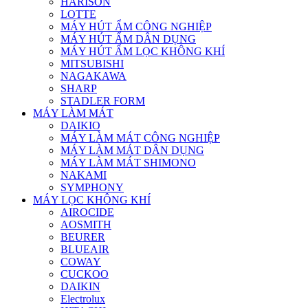
HARISON
LOTTE
MÁY HÚT ẨM CÔNG NGHIỆP
MÁY HÚT ẨM DÂN DỤNG
MÁY HÚT ẨM LỌC KHÔNG KHÍ
MITSUBISHI
NAGAKAWA
SHARP
STADLER FORM
MÁY LÀM MÁT
DAIKIO
MÁY LÀM MÁT CÔNG NGHIỆP
MÁY LÀM MÁT DÂN DỤNG
MÁY LÀM MÁT SHIMONO
NAKAMI
SYMPHONY
MÁY LỌC KHÔNG KHÍ
AIROCIDE
AOSMITH
BEURER
BLUEAIR
COWAY
CUCKOO
DAIKIN
Electrolux