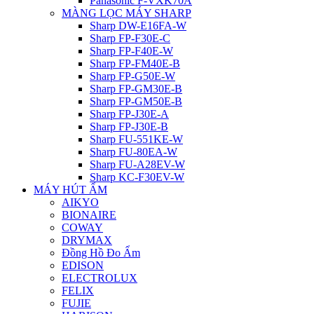
Panasonic F-VXK70A
MÀNG LỌC MÁY SHARP
Sharp DW-E16FA-W
Sharp FP-F30E-C
Sharp FP-F40E-W
Sharp FP-FM40E-B
Sharp FP-G50E-W
Sharp FP-GM30E-B
Sharp FP-GM50E-B
Sharp FP-J30E-A
Sharp FP-J30E-B
Sharp FU-551KE-W
Sharp FU-80EA-W
Sharp FU-A28EV-W
Sharp KC-F30EV-W
MÁY HÚT ẨM
AIKYO
BIONAIRE
COWAY
DRYMAX
Đồng Hồ Đo Ẩm
EDISON
ELECTROLUX
FELIX
FUJIE