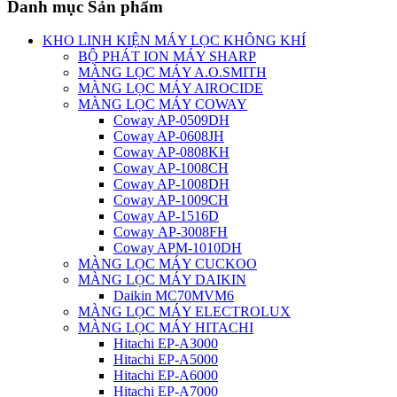
Danh mục Sản phẩm
KHO LINH KIỆN MÁY LỌC KHÔNG KHÍ
BỘ PHÁT ION MÁY SHARP
MÀNG LỌC MÁY A.O.SMITH
MÀNG LỌC MÁY AIROCIDE
MÀNG LỌC MÁY COWAY
Coway AP-0509DH
Coway AP-0608JH
Coway AP-0808KH
Coway AP-1008CH
Coway AP-1008DH
Coway AP-1009CH
Coway AP-1516D
Coway AP-3008FH
Coway APM-1010DH
MÀNG LỌC MÁY CUCKOO
MÀNG LỌC MÁY DAIKIN
Daikin MC70MVM6
MÀNG LỌC MÁY ELECTROLUX
MÀNG LỌC MÁY HITACHI
Hitachi EP-A3000
Hitachi EP-A5000
Hitachi EP-A6000
Hitachi EP-A7000