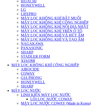
HITACHI
HONEYWELL
LG
LIFEPRO
MÁY LỌC KHÔNG KHÍ BẮT MUỖI
MÁY LỌC KHÔNG KHÍ CÔNG NGHIỆP
MÁY LỌC KHÔNG KHÍ NỘI ĐỊA NHẬT
MÁY LỌC KHÔNG KHÍ TRÊN Ô TÔ
MÁY LỌC KHÔNG KHÍ VÀ HÚT ẨM
MÁY LỌC KHÔNG KHÍ VÀ TẠO ẨM
NAGAKAWA
PANASONIC
SHARP
STADLER FORM
XIAOMI
MÁY LỌC KHÔNG KHÍ CÔNG NGHIỆP
AIROCIDE
COWAY
GIA PHONG
HONEYWELL
SHARP
MÁY LỌC NƯỚC
LINH KIỆN MÁY LỌC NƯỚC
LÕI LỌC NƯỚC COWAY
MÁY LỌC NƯỚC COWAY (Made in Korea)