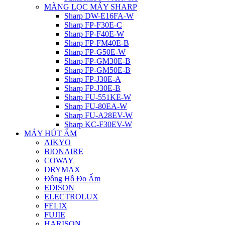
MÀNG LỌC MÁY SHARP
Sharp DW-E16FA-W
Sharp FP-F30E-C
Sharp FP-F40E-W
Sharp FP-FM40E-B
Sharp FP-G50E-W
Sharp FP-GM30E-B
Sharp FP-GM50E-B
Sharp FP-J30E-A
Sharp FP-J30E-B
Sharp FU-551KE-W
Sharp FU-80EA-W
Sharp FU-A28EV-W
Sharp KC-F30EV-W
MÁY HÚT ẨM
AIKYO
BIONAIRE
COWAY
DRYMAX
Đồng Hồ Đo Ẩm
EDISON
ELECTROLUX
FELIX
FUJIE
HARISON