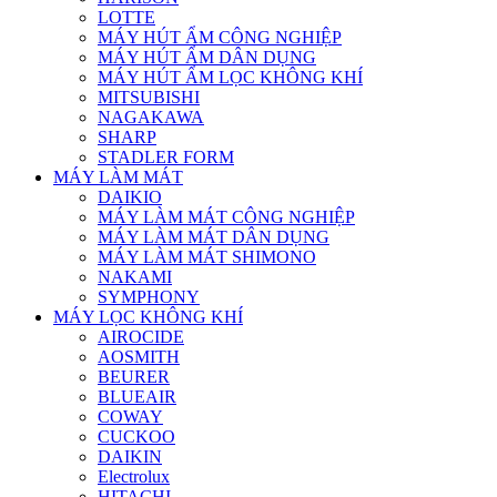
LOTTE
MÁY HÚT ẨM CÔNG NGHIỆP
MÁY HÚT ẨM DÂN DỤNG
MÁY HÚT ẨM LỌC KHÔNG KHÍ
MITSUBISHI
NAGAKAWA
SHARP
STADLER FORM
MÁY LÀM MÁT
DAIKIO
MÁY LÀM MÁT CÔNG NGHIỆP
MÁY LÀM MÁT DÂN DỤNG
MÁY LÀM MÁT SHIMONO
NAKAMI
SYMPHONY
MÁY LỌC KHÔNG KHÍ
AIROCIDE
AOSMITH
BEURER
BLUEAIR
COWAY
CUCKOO
DAIKIN
Electrolux
HITACHI