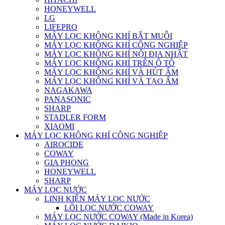
HONEYWELL
LG
LIFEPRO
MÁY LỌC KHÔNG KHÍ BẮT MUỖI
MÁY LỌC KHÔNG KHÍ CÔNG NGHIỆP
MÁY LỌC KHÔNG KHÍ NỘI ĐỊA NHẬT
MÁY LỌC KHÔNG KHÍ TRÊN Ô TÔ
MÁY LỌC KHÔNG KHÍ VÀ HÚT ẨM
MÁY LỌC KHÔNG KHÍ VÀ TẠO ẨM
NAGAKAWA
PANASONIC
SHARP
STADLER FORM
XIAOMI
MÁY LỌC KHÔNG KHÍ CÔNG NGHIỆP
AIROCIDE
COWAY
GIA PHONG
HONEYWELL
SHARP
MÁY LỌC NƯỚC
LINH KIỆN MÁY LỌC NƯỚC
LÕI LỌC NƯỚC COWAY
MÁY LỌC NƯỚC COWAY (Made in Korea)