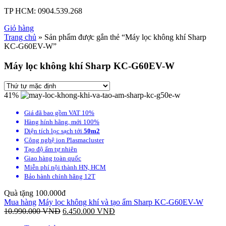
TP HCM:
0904.539.268
Giỏ hàng
Trang chủ
» Sản phẩm được gắn thẻ “Máy lọc không khí Sharp
KC-G60EV-W”
Máy lọc không khí Sharp KC-G60EV-W
41%
Giá đã bao gồm VAT 10%
Hàng hính hãng, mới 100%
Diện tích lọc sạch tới
50m2
Công nghệ ion Plasmacluster
Tạo độ ẩm tự nhiên
Giao hàng toàn quốc
Miễn phí nội thành HN, HCM
Bảo hành chính hãng 12T
Quà tặng 100.000đ
Mua hàng
Máy lọc không khí và tạo ẩm Sharp KC-G60EV-W
10.990.000
VNĐ
6.450.000
VNĐ