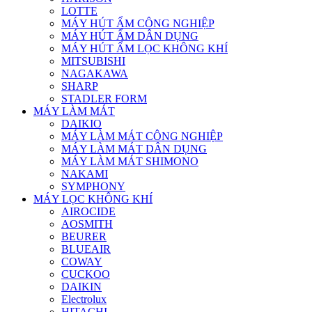
LOTTE
MÁY HÚT ẨM CÔNG NGHIỆP
MÁY HÚT ẨM DÂN DỤNG
MÁY HÚT ẨM LỌC KHÔNG KHÍ
MITSUBISHI
NAGAKAWA
SHARP
STADLER FORM
MÁY LÀM MÁT
DAIKIO
MÁY LÀM MÁT CÔNG NGHIỆP
MÁY LÀM MÁT DÂN DỤNG
MÁY LÀM MÁT SHIMONO
NAKAMI
SYMPHONY
MÁY LỌC KHÔNG KHÍ
AIROCIDE
AOSMITH
BEURER
BLUEAIR
COWAY
CUCKOO
DAIKIN
Electrolux
HITACHI