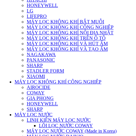
HONEYWELL
LG
LIFEPRO
MÁY LỌC KHÔNG KHÍ BẮT MUỖI
MÁY LỌC KHÔNG KHÍ CÔNG NGHIỆP
MÁY LỌC KHÔNG KHÍ NỘI ĐỊA NHẬT
MÁY LỌC KHÔNG KHÍ TRÊN Ô TÔ
MÁY LỌC KHÔNG KHÍ VÀ HÚT ẨM
MÁY LỌC KHÔNG KHÍ VÀ TẠO ẨM
NAGAKAWA
PANASONIC
SHARP
STADLER FORM
XIAOMI
MÁY LỌC KHÔNG KHÍ CÔNG NGHIỆP
AIROCIDE
COWAY
GIA PHONG
HONEYWELL
SHARP
MÁY LỌC NƯỚC
LINH KIỆN MÁY LỌC NƯỚC
LÕI LỌC NƯỚC COWAY
MÁY LỌC NƯỚC COWAY (Made in Korea)