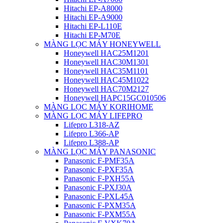
Hitachi EP-A8000
Hitachi EP-A9000
Hitachi EP-L110E
Hitachi EP-M70E
MÀNG LỌC MÁY HONEYWELL
Honeywell HAC25M1201
Honeywell HAC30M1301
Honeywell HAC35M1101
Honeywell HAC45M1022
Honeywell HAC70M2127
Honeywell HAPC15GC010506
MÀNG LỌC MÁY KORIHOME
MÀNG LỌC MÁY LIFEPRO
Lifepro L318-AZ
Lifepro L366-AP
Lifepro L388-AP
MÀNG LỌC MÁY PANASONIC
Panasonic F-PMF35A
Panasonic F-PXF35A
Panasonic F-PXH55A
Panasonic F-PXJ30A
Panasonic F-PXL45A
Panasonic F-PXM35A
Panasonic F-PXM55A