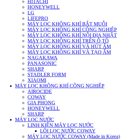
HITACHI
HONEYWELL
LG
LIFEPRO
MÁY LỌC KHÔNG KHÍ BẮT MUỖI
MÁY LỌC KHÔNG KHÍ CÔNG NGHIỆP
MÁY LỌC KHÔNG KHÍ NỘI ĐỊA NHẬT
MÁY LỌC KHÔNG KHÍ TRÊN Ô TÔ
MÁY LỌC KHÔNG KHÍ VÀ HÚT ẨM
MÁY LỌC KHÔNG KHÍ VÀ TẠO ẨM
NAGAKAWA
PANASONIC
SHARP
STADLER FORM
XIAOMI
MÁY LỌC KHÔNG KHÍ CÔNG NGHIỆP
AIROCIDE
COWAY
GIA PHONG
HONEYWELL
SHARP
MÁY LỌC NƯỚC
LINH KIỆN MÁY LỌC NƯỚC
LÕI LỌC NƯỚC COWAY
MÁY LỌC NƯỚC COWAY (Made in Korea)