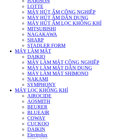
HARISON
LOTTE
MÁY HÚT ẨM CÔNG NGHIỆP
MÁY HÚT ẨM DÂN DỤNG
MÁY HÚT ẨM LỌC KHÔNG KHÍ
MITSUBISHI
NAGAKAWA
SHARP
STADLER FORM
MÁY LÀM MÁT
DAIKIO
MÁY LÀM MÁT CÔNG NGHIỆP
MÁY LÀM MÁT DÂN DỤNG
MÁY LÀM MÁT SHIMONO
NAKAMI
SYMPHONY
MÁY LỌC KHÔNG KHÍ
AIROCIDE
AOSMITH
BEURER
BLUEAIR
COWAY
CUCKOO
DAIKIN
Electrolux