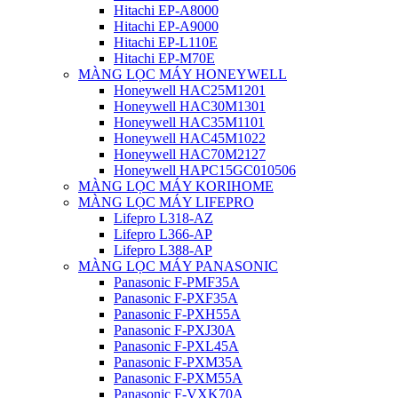
Hitachi EP-A8000
Hitachi EP-A9000
Hitachi EP-L110E
Hitachi EP-M70E
MÀNG LỌC MÁY HONEYWELL
Honeywell HAC25M1201
Honeywell HAC30M1301
Honeywell HAC35M1101
Honeywell HAC45M1022
Honeywell HAC70M2127
Honeywell HAPC15GC010506
MÀNG LỌC MÁY KORIHOME
MÀNG LỌC MÁY LIFEPRO
Lifepro L318-AZ
Lifepro L366-AP
Lifepro L388-AP
MÀNG LỌC MÁY PANASONIC
Panasonic F-PMF35A
Panasonic F-PXF35A
Panasonic F-PXH55A
Panasonic F-PXJ30A
Panasonic F-PXL45A
Panasonic F-PXM35A
Panasonic F-PXM55A
Panasonic F-VXK70A