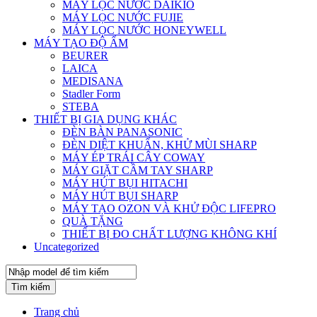
MÁY LỌC NƯỚC DAIKIO
MÁY LỌC NƯỚC FUJIE
MÁY LỌC NƯỚC HONEYWELL
MÁY TẠO ĐỘ ẨM
BEURER
LAICA
MEDISANA
Stadler Form
STEBA
THIẾT BỊ GIA DỤNG KHÁC
ĐÈN BÀN PANASONIC
ĐÈN DIỆT KHUẨN, KHỬ MÙI SHARP
MÁY ÉP TRÁI CÂY COWAY
MÁY GIẶT CẦM TAY SHARP
MÁY HÚT BỤI HITACHI
MÁY HÚT BỤI SHARP
MÁY TẠO OZON VÀ KHỬ ĐỘC LIFEPRO
QUÀ TẶNG
THIẾT BỊ ĐO CHẤT LƯỢNG KHÔNG KHÍ
Uncategorized
Tìm kiếm
Trang chủ