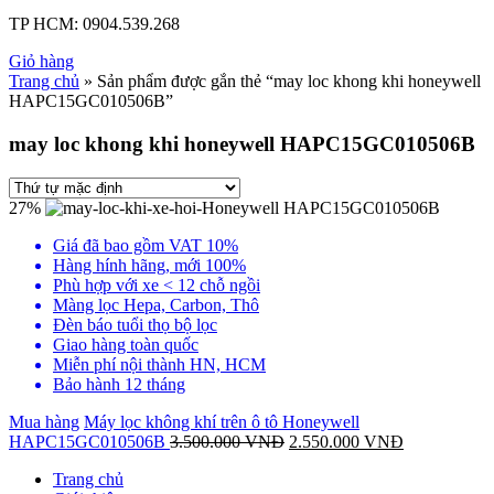
TP HCM:
0904.539.268
Giỏ hàng
Trang chủ
» Sản phẩm được gắn thẻ “may loc khong khi honeywell
HAPC15GC010506B”
may loc khong khi honeywell HAPC15GC010506B
27%
Giá đã bao gồm VAT 10%
Hàng hính hãng, mới 100%
Phù hợp với xe < 12 chỗ ngồi
Màng lọc Hepa, Carbon, Thô
Đèn báo tuổi thọ bộ lọc
Giao hàng toàn quốc
Miễn phí nội thành HN, HCM
Bảo hành 12 tháng
Mua hàng
Máy lọc không khí trên ô tô Honeywell
HAPC15GC010506B
3.500.000
VNĐ
2.550.000
VNĐ
Trang chủ