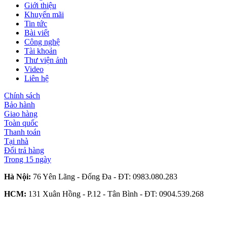
Giới thiệu
Khuyến mãi
Tin tức
Bài viết
Công nghệ
Tài khoản
Thư viện ảnh
Video
Liên hệ
Chính sách
Bảo hành
Giao hàng
Toàn quốc
Thanh toán
Tại nhà
Đổi trả hàng
Trong 15 ngày
Hà Nội:
76 Yên Lãng - Đống Đa - ĐT:
0983.080.283
HCM:
131 Xuân Hồng - P.12 - Tân Bình - ĐT:
0904.539.268