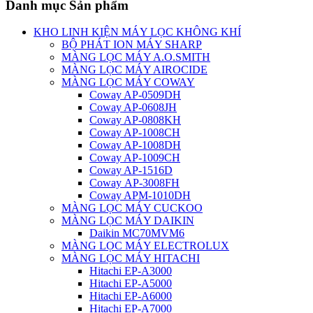
Danh mục Sản phẩm
KHO LINH KIỆN MÁY LỌC KHÔNG KHÍ
BỘ PHÁT ION MÁY SHARP
MÀNG LỌC MÁY A.O.SMITH
MÀNG LỌC MÁY AIROCIDE
MÀNG LỌC MÁY COWAY
Coway AP-0509DH
Coway AP-0608JH
Coway AP-0808KH
Coway AP-1008CH
Coway AP-1008DH
Coway AP-1009CH
Coway AP-1516D
Coway AP-3008FH
Coway APM-1010DH
MÀNG LỌC MÁY CUCKOO
MÀNG LỌC MÁY DAIKIN
Daikin MC70MVM6
MÀNG LỌC MÁY ELECTROLUX
MÀNG LỌC MÁY HITACHI
Hitachi EP-A3000
Hitachi EP-A5000
Hitachi EP-A6000
Hitachi EP-A7000