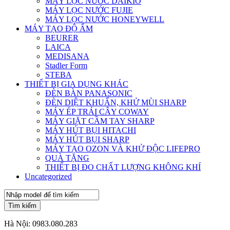
MÁY LỌC NƯỚC DAIKIO
MÁY LỌC NƯỚC FUJIE
MÁY LỌC NƯỚC HONEYWELL
MÁY TẠO ĐỘ ẨM
BEURER
LAICA
MEDISANA
Stadler Form
STEBA
THIẾT BỊ GIA DỤNG KHÁC
ĐÈN BÀN PANASONIC
ĐÈN DIỆT KHUẨN, KHỬ MÙI SHARP
MÁY ÉP TRÁI CÂY COWAY
MÁY GIẶT CẦM TAY SHARP
MÁY HÚT BỤI HITACHI
MÁY HÚT BỤI SHARP
MÁY TẠO OZON VÀ KHỬ ĐỘC LIFEPRO
QUÀ TẶNG
THIẾT BỊ ĐO CHẤT LƯỢNG KHÔNG KHÍ
Uncategorized
Tìm kiếm
Hà Nội:
0983.080.283