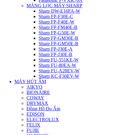
Panasonic F-VXK70A
MÀNG LỌC MÁY SHARP
Sharp DW-E16FA-W
Sharp FP-F30E-C
Sharp FP-F40E-W
Sharp FP-FM40E-B
Sharp FP-G50E-W
Sharp FP-GM30E-B
Sharp FP-GM50E-B
Sharp FP-J30E-A
Sharp FP-J30E-B
Sharp FU-551KE-W
Sharp FU-80EA-W
Sharp FU-A28EV-W
Sharp KC-F30EV-W
MÁY HÚT ẨM
AIKYO
BIONAIRE
COWAY
DRYMAX
Đồng Hồ Đo Ẩm
EDISON
ELECTROLUX
FELIX
FUJIE