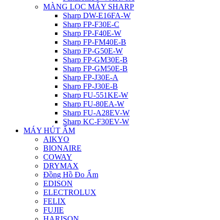
MÀNG LỌC MÁY SHARP
Sharp DW-E16FA-W
Sharp FP-F30E-C
Sharp FP-F40E-W
Sharp FP-FM40E-B
Sharp FP-G50E-W
Sharp FP-GM30E-B
Sharp FP-GM50E-B
Sharp FP-J30E-A
Sharp FP-J30E-B
Sharp FU-551KE-W
Sharp FU-80EA-W
Sharp FU-A28EV-W
Sharp KC-F30EV-W
MÁY HÚT ẨM
AIKYO
BIONAIRE
COWAY
DRYMAX
Đồng Hồ Đo Ẩm
EDISON
ELECTROLUX
FELIX
FUJIE
HARISON