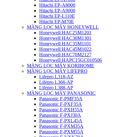
Hitachi EP-A8000
Hitachi EP-A9000
Hitachi EP-L110E
Hitachi EP-M70E
MÀNG LỌC MÁY HONEYWELL
Honeywell HAC25M1201
Honeywell HAC30M1301
Honeywell HAC35M1101
Honeywell HAC45M1022
Honeywell HAC70M2127
Honeywell HAPC15GC010506
MÀNG LỌC MÁY KORIHOME
MÀNG LỌC MÁY LIFEPRO
Lifepro L318-AZ
Lifepro L366-AP
Lifepro L388-AP
MÀNG LỌC MÁY PANASONIC
Panasonic F-PMF35A
Panasonic F-PXF35A
Panasonic F-PXH55A
Panasonic F-PXJ30A
Panasonic F-PXL45A
Panasonic F-PXM35A
Panasonic F-PXM55A