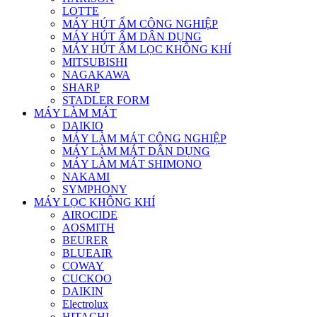
LOTTE
MÁY HÚT ẨM CÔNG NGHIỆP
MÁY HÚT ẨM DÂN DỤNG
MÁY HÚT ẨM LỌC KHÔNG KHÍ
MITSUBISHI
NAGAKAWA
SHARP
STADLER FORM
MÁY LÀM MÁT
DAIKIO
MÁY LÀM MÁT CÔNG NGHIỆP
MÁY LÀM MÁT DÂN DỤNG
MÁY LÀM MÁT SHIMONO
NAKAMI
SYMPHONY
MÁY LỌC KHÔNG KHÍ
AIROCIDE
AOSMITH
BEURER
BLUEAIR
COWAY
CUCKOO
DAIKIN
Electrolux
HITACHI