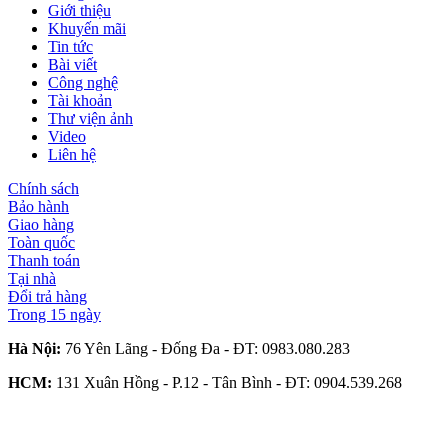
Giới thiệu
Khuyến mãi
Tin tức
Bài viết
Công nghệ
Tài khoản
Thư viện ảnh
Video
Liên hệ
Chính sách
Bảo hành
Giao hàng
Toàn quốc
Thanh toán
Tại nhà
Đổi trả hàng
Trong 15 ngày
Hà Nội:
76 Yên Lãng - Đống Đa - ĐT:
0983.080.283
HCM:
131 Xuân Hồng - P.12 - Tân Bình - ĐT:
0904.539.268