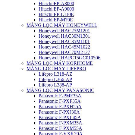
Hitachi EP-A8000
Hitachi EP-A9000
Hitachi EP-L110E
Hitachi EP-M70E
MÀNG LỌC MÁY HONEYWELL
Honeywell HAC25M1201
Honeywell HAC30M1301
Honeywell HAC35M1101
Honeywell HAC45M1022
Honeywell HAC70M2127
Honeywell HAPC15GC010506
MÀNG LỌC MÁY KORIHOME
MÀNG LỌC MÁY LIFEPRO
Lifepro L318-AZ
Lifepro L366-AP
Lifepro L388-AP
MÀNG LỌC MÁY PANASONIC
Panasonic F-PMF35A
Panasonic F-PXF35A
Panasonic F-PXH55A
Panasonic F-PXJ30A
Panasonic F-PXL45A
Panasonic F-PXM35A
Panasonic F-PXM55A
Panasonic F-VXK70A