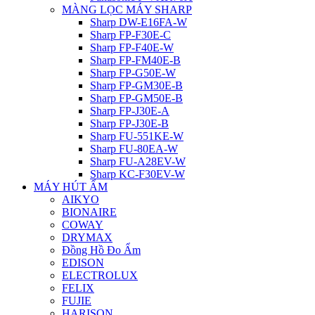
MÀNG LỌC MÁY SHARP
Sharp DW-E16FA-W
Sharp FP-F30E-C
Sharp FP-F40E-W
Sharp FP-FM40E-B
Sharp FP-G50E-W
Sharp FP-GM30E-B
Sharp FP-GM50E-B
Sharp FP-J30E-A
Sharp FP-J30E-B
Sharp FU-551KE-W
Sharp FU-80EA-W
Sharp FU-A28EV-W
Sharp KC-F30EV-W
MÁY HÚT ẨM
AIKYO
BIONAIRE
COWAY
DRYMAX
Đồng Hồ Đo Ẩm
EDISON
ELECTROLUX
FELIX
FUJIE
HARISON