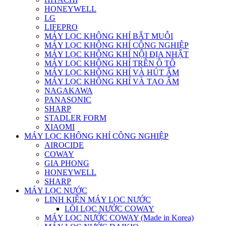
HONEYWELL
LG
LIFEPRO
MÁY LỌC KHÔNG KHÍ BẮT MUỖI
MÁY LỌC KHÔNG KHÍ CÔNG NGHIỆP
MÁY LỌC KHÔNG KHÍ NỘI ĐỊA NHẬT
MÁY LỌC KHÔNG KHÍ TRÊN Ô TÔ
MÁY LỌC KHÔNG KHÍ VÀ HÚT ẨM
MÁY LỌC KHÔNG KHÍ VÀ TẠO ẨM
NAGAKAWA
PANASONIC
SHARP
STADLER FORM
XIAOMI
MÁY LỌC KHÔNG KHÍ CÔNG NGHIỆP
AIROCIDE
COWAY
GIA PHONG
HONEYWELL
SHARP
MÁY LỌC NƯỚC
LINH KIỆN MÁY LỌC NƯỚC
LÕI LỌC NƯỚC COWAY
MÁY LỌC NƯỚC COWAY (Made in Korea)