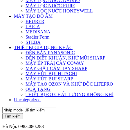
MÁY LỌC NƯỚC DAIKIO
MÁY LỌC NƯỚC FUJIE
MÁY LỌC NƯỚC HONEYWELL
MÁY TẠO ĐỘ ẨM
BEURER
LAICA
MEDISANA
Stadler Form
STEBA
THIẾT BỊ GIA DỤNG KHÁC
ĐÈN BÀN PANASONIC
ĐÈN DIỆT KHUẨN, KHỬ MÙI SHARP
MÁY ÉP TRÁI CÂY COWAY
MÁY GIẶT CẦM TAY SHARP
MÁY HÚT BỤI HITACHI
MÁY HÚT BỤI SHARP
MÁY TẠO OZON VÀ KHỬ ĐỘC LIFEPRO
QUÀ TẶNG
THIẾT BỊ ĐO CHẤT LƯỢNG KHÔNG KHÍ
Uncategorized
Tìm kiếm
Hà Nội:
0983.080.283