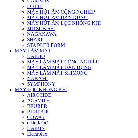
HARISON
LOTTE
MÁY HÚT ẨM CÔNG NGHIỆP
MÁY HÚT ẨM DÂN DỤNG
MÁY HÚT ẨM LỌC KHÔNG KHÍ
MITSUBISHI
NAGAKAWA
SHARP
STADLER FORM
MÁY LÀM MÁT
DAIKIO
MÁY LÀM MÁT CÔNG NGHIỆP
MÁY LÀM MÁT DÂN DỤNG
MÁY LÀM MÁT SHIMONO
NAKAMI
SYMPHONY
MÁY LỌC KHÔNG KHÍ
AIROCIDE
AOSMITH
BEURER
BLUEAIR
COWAY
CUCKOO
DAIKIN
Electrolux