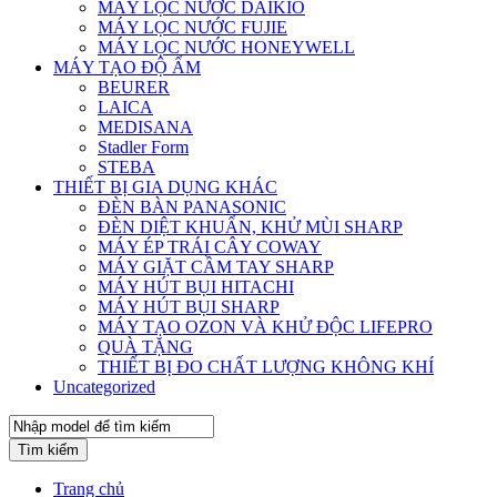
MÁY LỌC NƯỚC DAIKIO
MÁY LỌC NƯỚC FUJIE
MÁY LỌC NƯỚC HONEYWELL
MÁY TẠO ĐỘ ẨM
BEURER
LAICA
MEDISANA
Stadler Form
STEBA
THIẾT BỊ GIA DỤNG KHÁC
ĐÈN BÀN PANASONIC
ĐÈN DIỆT KHUẨN, KHỬ MÙI SHARP
MÁY ÉP TRÁI CÂY COWAY
MÁY GIẶT CẦM TAY SHARP
MÁY HÚT BỤI HITACHI
MÁY HÚT BỤI SHARP
MÁY TẠO OZON VÀ KHỬ ĐỘC LIFEPRO
QUÀ TẶNG
THIẾT BỊ ĐO CHẤT LƯỢNG KHÔNG KHÍ
Uncategorized
Tìm kiếm
Trang chủ