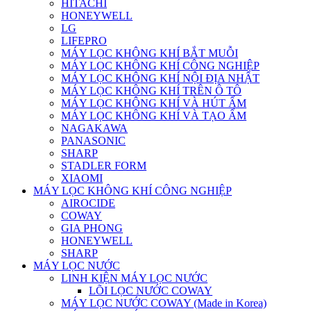
HITACHI
HONEYWELL
LG
LIFEPRO
MÁY LỌC KHÔNG KHÍ BẮT MUỖI
MÁY LỌC KHÔNG KHÍ CÔNG NGHIỆP
MÁY LỌC KHÔNG KHÍ NỘI ĐỊA NHẬT
MÁY LỌC KHÔNG KHÍ TRÊN Ô TÔ
MÁY LỌC KHÔNG KHÍ VÀ HÚT ẨM
MÁY LỌC KHÔNG KHÍ VÀ TẠO ẨM
NAGAKAWA
PANASONIC
SHARP
STADLER FORM
XIAOMI
MÁY LỌC KHÔNG KHÍ CÔNG NGHIỆP
AIROCIDE
COWAY
GIA PHONG
HONEYWELL
SHARP
MÁY LỌC NƯỚC
LINH KIỆN MÁY LỌC NƯỚC
LÕI LỌC NƯỚC COWAY
MÁY LỌC NƯỚC COWAY (Made in Korea)