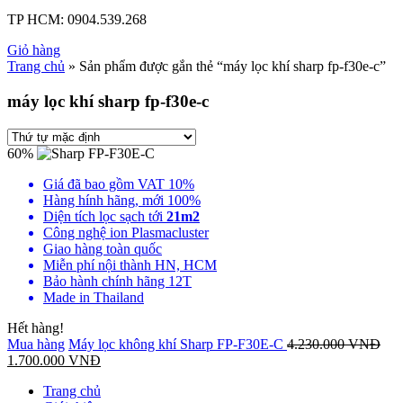
TP HCM:
0904.539.268
Giỏ hàng
Trang chủ
» Sản phẩm được gắn thẻ “máy lọc khí sharp fp-f30e-c”
máy lọc khí sharp fp-f30e-c
60%
Giá đã bao gồm VAT 10%
Hàng hính hãng, mới 100%
Diện tích lọc sạch tới
21m2
Công nghệ ion Plasmacluster
Giao hàng toàn quốc
Miễn phí nội thành HN, HCM
Bảo hành chính hãng 12T
Made in Thailand
Hết hàng!
Mua hàng
Máy lọc không khí Sharp FP-F30E-C
4.230.000
VNĐ
1.700.000
VNĐ
Trang chủ