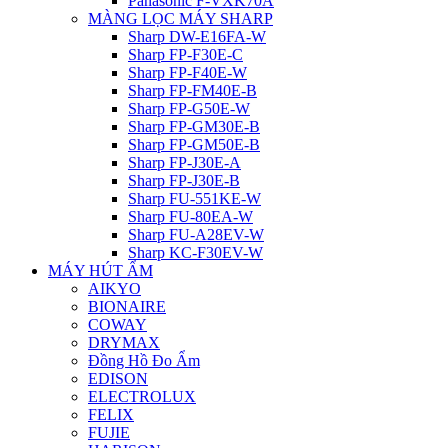
Panasonic F-VXK70A
MÀNG LỌC MÁY SHARP
Sharp DW-E16FA-W
Sharp FP-F30E-C
Sharp FP-F40E-W
Sharp FP-FM40E-B
Sharp FP-G50E-W
Sharp FP-GM30E-B
Sharp FP-GM50E-B
Sharp FP-J30E-A
Sharp FP-J30E-B
Sharp FU-551KE-W
Sharp FU-80EA-W
Sharp FU-A28EV-W
Sharp KC-F30EV-W
MÁY HÚT ẨM
AIKYO
BIONAIRE
COWAY
DRYMAX
Đồng Hồ Đo Ẩm
EDISON
ELECTROLUX
FELIX
FUJIE