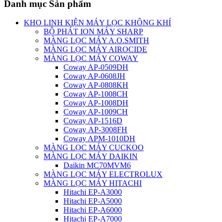
Danh mục Sản phẩm
KHO LINH KIỆN MÁY LỌC KHÔNG KHÍ
BỘ PHÁT ION MÁY SHARP
MÀNG LỌC MÁY A.O.SMITH
MÀNG LỌC MÁY AIROCIDE
MÀNG LỌC MÁY COWAY
Coway AP-0509DH
Coway AP-0608JH
Coway AP-0808KH
Coway AP-1008CH
Coway AP-1008DH
Coway AP-1009CH
Coway AP-1516D
Coway AP-3008FH
Coway APM-1010DH
MÀNG LỌC MÁY CUCKOO
MÀNG LỌC MÁY DAIKIN
Daikin MC70MVM6
MÀNG LỌC MÁY ELECTROLUX
MÀNG LỌC MÁY HITACHI
Hitachi EP-A3000
Hitachi EP-A5000
Hitachi EP-A6000
Hitachi EP-A7000