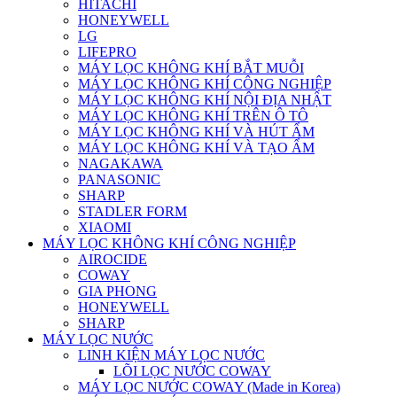
HITACHI
HONEYWELL
LG
LIFEPRO
MÁY LỌC KHÔNG KHÍ BẮT MUỖI
MÁY LỌC KHÔNG KHÍ CÔNG NGHIỆP
MÁY LỌC KHÔNG KHÍ NỘI ĐỊA NHẬT
MÁY LỌC KHÔNG KHÍ TRÊN Ô TÔ
MÁY LỌC KHÔNG KHÍ VÀ HÚT ẨM
MÁY LỌC KHÔNG KHÍ VÀ TẠO ẨM
NAGAKAWA
PANASONIC
SHARP
STADLER FORM
XIAOMI
MÁY LỌC KHÔNG KHÍ CÔNG NGHIỆP
AIROCIDE
COWAY
GIA PHONG
HONEYWELL
SHARP
MÁY LỌC NƯỚC
LINH KIỆN MÁY LỌC NƯỚC
LÕI LỌC NƯỚC COWAY
MÁY LỌC NƯỚC COWAY (Made in Korea)