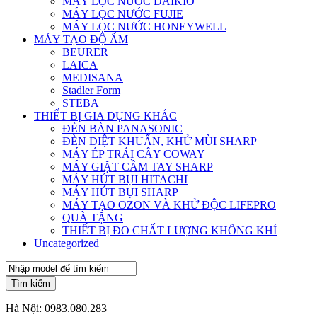
MÁY LỌC NƯỚC DAIKIO
MÁY LỌC NƯỚC FUJIE
MÁY LỌC NƯỚC HONEYWELL
MÁY TẠO ĐỘ ẨM
BEURER
LAICA
MEDISANA
Stadler Form
STEBA
THIẾT BỊ GIA DỤNG KHÁC
ĐÈN BÀN PANASONIC
ĐÈN DIỆT KHUẨN, KHỬ MÙI SHARP
MÁY ÉP TRÁI CÂY COWAY
MÁY GIẶT CẦM TAY SHARP
MÁY HÚT BỤI HITACHI
MÁY HÚT BỤI SHARP
MÁY TẠO OZON VÀ KHỬ ĐỘC LIFEPRO
QUÀ TẶNG
THIẾT BỊ ĐO CHẤT LƯỢNG KHÔNG KHÍ
Uncategorized
Tìm kiếm
Hà Nội:
0983.080.283