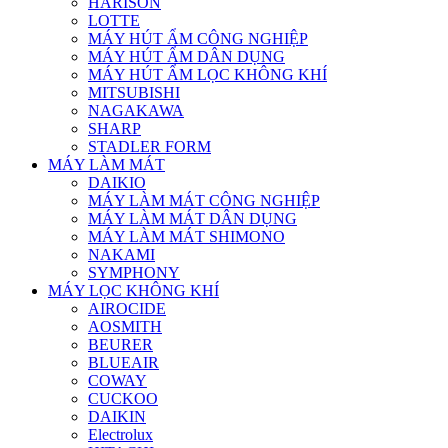
HARISON
LOTTE
MÁY HÚT ẨM CÔNG NGHIỆP
MÁY HÚT ẨM DÂN DỤNG
MÁY HÚT ẨM LỌC KHÔNG KHÍ
MITSUBISHI
NAGAKAWA
SHARP
STADLER FORM
MÁY LÀM MÁT
DAIKIO
MÁY LÀM MÁT CÔNG NGHIỆP
MÁY LÀM MÁT DÂN DỤNG
MÁY LÀM MÁT SHIMONO
NAKAMI
SYMPHONY
MÁY LỌC KHÔNG KHÍ
AIROCIDE
AOSMITH
BEURER
BLUEAIR
COWAY
CUCKOO
DAIKIN
Electrolux