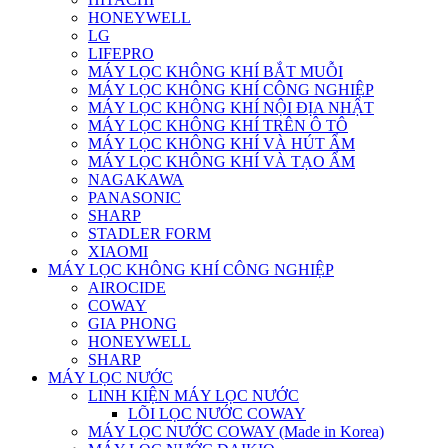
HONEYWELL
LG
LIFEPRO
MÁY LỌC KHÔNG KHÍ BẮT MUỖI
MÁY LỌC KHÔNG KHÍ CÔNG NGHIỆP
MÁY LỌC KHÔNG KHÍ NỘI ĐỊA NHẬT
MÁY LỌC KHÔNG KHÍ TRÊN Ô TÔ
MÁY LỌC KHÔNG KHÍ VÀ HÚT ẨM
MÁY LỌC KHÔNG KHÍ VÀ TẠO ẨM
NAGAKAWA
PANASONIC
SHARP
STADLER FORM
XIAOMI
MÁY LỌC KHÔNG KHÍ CÔNG NGHIỆP
AIROCIDE
COWAY
GIA PHONG
HONEYWELL
SHARP
MÁY LỌC NƯỚC
LINH KIỆN MÁY LỌC NƯỚC
LÕI LỌC NƯỚC COWAY
MÁY LỌC NƯỚC COWAY (Made in Korea)