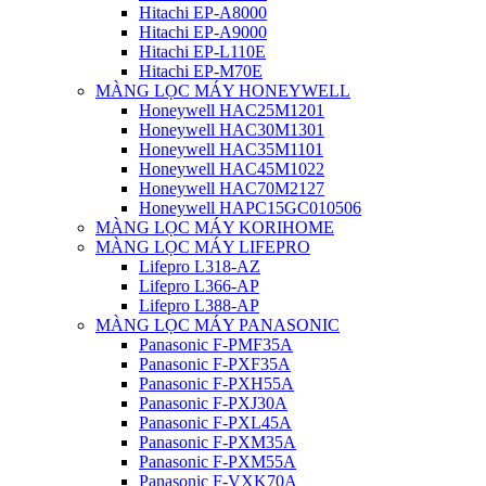
Hitachi EP-A8000
Hitachi EP-A9000
Hitachi EP-L110E
Hitachi EP-M70E
MÀNG LỌC MÁY HONEYWELL
Honeywell HAC25M1201
Honeywell HAC30M1301
Honeywell HAC35M1101
Honeywell HAC45M1022
Honeywell HAC70M2127
Honeywell HAPC15GC010506
MÀNG LỌC MÁY KORIHOME
MÀNG LỌC MÁY LIFEPRO
Lifepro L318-AZ
Lifepro L366-AP
Lifepro L388-AP
MÀNG LỌC MÁY PANASONIC
Panasonic F-PMF35A
Panasonic F-PXF35A
Panasonic F-PXH55A
Panasonic F-PXJ30A
Panasonic F-PXL45A
Panasonic F-PXM35A
Panasonic F-PXM55A
Panasonic F-VXK70A