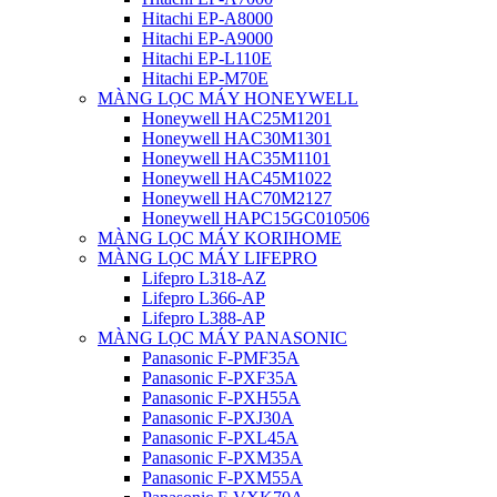
Hitachi EP-A8000
Hitachi EP-A9000
Hitachi EP-L110E
Hitachi EP-M70E
MÀNG LỌC MÁY HONEYWELL
Honeywell HAC25M1201
Honeywell HAC30M1301
Honeywell HAC35M1101
Honeywell HAC45M1022
Honeywell HAC70M2127
Honeywell HAPC15GC010506
MÀNG LỌC MÁY KORIHOME
MÀNG LỌC MÁY LIFEPRO
Lifepro L318-AZ
Lifepro L366-AP
Lifepro L388-AP
MÀNG LỌC MÁY PANASONIC
Panasonic F-PMF35A
Panasonic F-PXF35A
Panasonic F-PXH55A
Panasonic F-PXJ30A
Panasonic F-PXL45A
Panasonic F-PXM35A
Panasonic F-PXM55A