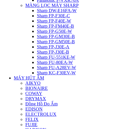
Panasonic F-VXK70A
MÀNG LỌC MÁY SHARP
Sharp DW-E16FA-W
Sharp FP-F30E-C
Sharp FP-F40E-W
Sharp FP-FM40E-B
Sharp FP-G50E-W
Sharp FP-GM30E-B
Sharp FP-GM50E-B
Sharp FP-J30E-A
Sharp FP-J30E-B
Sharp FU-551KE-W
Sharp FU-80EA-W
Sharp FU-A28EV-W
Sharp KC-F30EV-W
MÁY HÚT ẨM
AIKYO
BIONAIRE
COWAY
DRYMAX
Đồng Hồ Đo Ẩm
EDISON
ELECTROLUX
FELIX
FUJIE