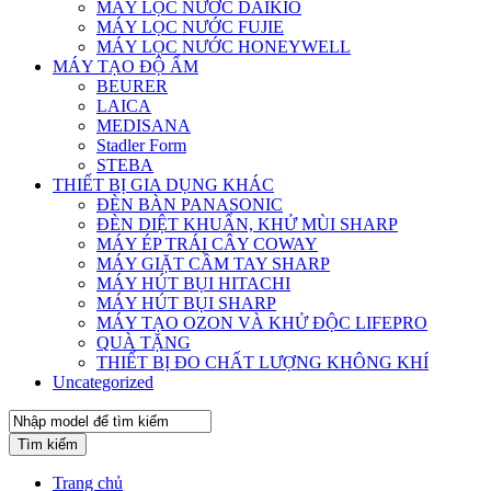
MÁY LỌC NƯỚC DAIKIO
MÁY LỌC NƯỚC FUJIE
MÁY LỌC NƯỚC HONEYWELL
MÁY TẠO ĐỘ ẨM
BEURER
LAICA
MEDISANA
Stadler Form
STEBA
THIẾT BỊ GIA DỤNG KHÁC
ĐÈN BÀN PANASONIC
ĐÈN DIỆT KHUẨN, KHỬ MÙI SHARP
MÁY ÉP TRÁI CÂY COWAY
MÁY GIẶT CẦM TAY SHARP
MÁY HÚT BỤI HITACHI
MÁY HÚT BỤI SHARP
MÁY TẠO OZON VÀ KHỬ ĐỘC LIFEPRO
QUÀ TẶNG
THIẾT BỊ ĐO CHẤT LƯỢNG KHÔNG KHÍ
Uncategorized
Tìm kiếm
Trang chủ