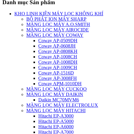
Danh mục Sản phẩm
KHO LINH KIỆN MÁY LỌC KHÔNG KHÍ
BỘ PHÁT ION MÁY SHARP
MÀNG LỌC MÁY A.O.SMITH
MÀNG LỌC MÁY AIROCIDE
MÀNG LỌC MÁY COWAY
Coway AP-0509DH
Coway AP-0608JH
Coway AP-0808KH
Coway AP-1008CH
Coway AP-1008DH
Coway AP-1009CH
Coway AP-1516D
Coway AP-3008FH
Coway APM-1010DH
MÀNG LỌC MÁY CUCKOO
MÀNG LỌC MÁY DAIKIN
Daikin MC70MVM6
MÀNG LỌC MÁY ELECTROLUX
MÀNG LỌC MÁY HITACHI
Hitachi EP-A3000
Hitachi EP-A5000
Hitachi EP-A6000
Hitachi EP-A7000