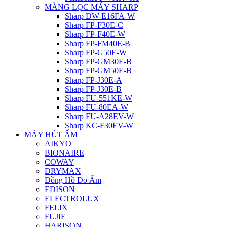
MÀNG LỌC MÁY SHARP
Sharp DW-E16FA-W
Sharp FP-F30E-C
Sharp FP-F40E-W
Sharp FP-FM40E-B
Sharp FP-G50E-W
Sharp FP-GM30E-B
Sharp FP-GM50E-B
Sharp FP-J30E-A
Sharp FP-J30E-B
Sharp FU-551KE-W
Sharp FU-80EA-W
Sharp FU-A28EV-W
Sharp KC-F30EV-W
MÁY HÚT ẨM
AIKYO
BIONAIRE
COWAY
DRYMAX
Đồng Hồ Đo Ẩm
EDISON
ELECTROLUX
FELIX
FUJIE
HARISON