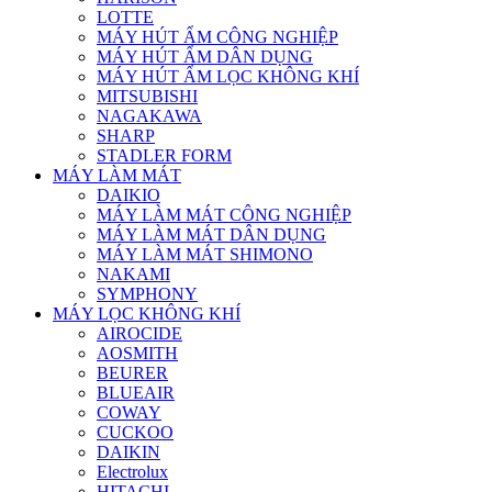
LOTTE
MÁY HÚT ẨM CÔNG NGHIỆP
MÁY HÚT ẨM DÂN DỤNG
MÁY HÚT ẨM LỌC KHÔNG KHÍ
MITSUBISHI
NAGAKAWA
SHARP
STADLER FORM
MÁY LÀM MÁT
DAIKIO
MÁY LÀM MÁT CÔNG NGHIỆP
MÁY LÀM MÁT DÂN DỤNG
MÁY LÀM MÁT SHIMONO
NAKAMI
SYMPHONY
MÁY LỌC KHÔNG KHÍ
AIROCIDE
AOSMITH
BEURER
BLUEAIR
COWAY
CUCKOO
DAIKIN
Electrolux
HITACHI