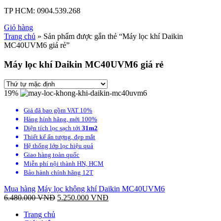
TP HCM:
0904.539.268
Giỏ hàng
Trang chủ
» Sản phẩm được gắn thẻ “Máy lọc khí Daikin
MC40UVM6 giá rẻ”
Máy lọc khí Daikin MC40UVM6 giá rẻ
19%
Giá đã bao gồm VAT 10%
Hàng hính hãng, mới 100%
Diện tích lọc sạch tới
31m2
Thiết kế ấn tượng, đẹp mắt
Hệ thống lớp lọc hiệu quả
Giao hàng toàn quốc
Miễn phí nội thành HN, HCM
Bảo hành chính hãng 12T
Mua hàng
Máy lọc không khí Daikin MC40UVM6
6.480.000
VNĐ
5.250.000
VNĐ
Trang chủ