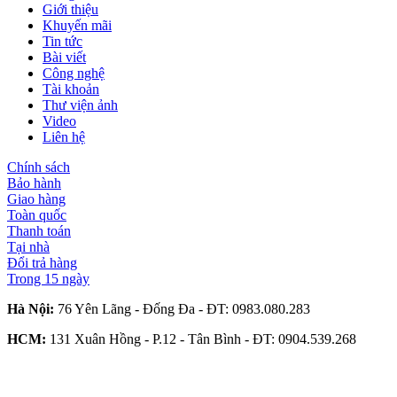
Giới thiệu
Khuyến mãi
Tin tức
Bài viết
Công nghệ
Tài khoản
Thư viện ảnh
Video
Liên hệ
Chính sách
Bảo hành
Giao hàng
Toàn quốc
Thanh toán
Tại nhà
Đổi trả hàng
Trong 15 ngày
Hà Nội:
76 Yên Lãng - Đống Đa - ĐT:
0983.080.283
HCM:
131 Xuân Hồng - P.12 - Tân Bình - ĐT:
0904.539.268