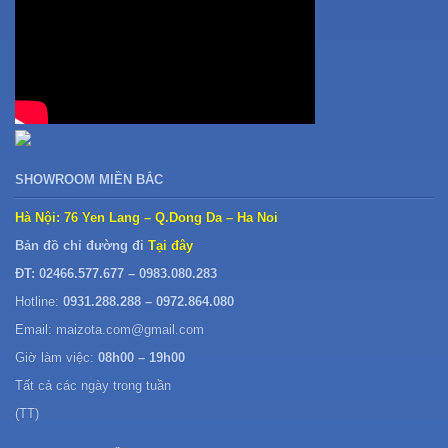
SHOWROOM MIỀN BẮC
Hà Nội: 76 Yen Lang – Q.Dong Da – Ha Noi
Bản đồ chỉ đường đi
Tại đây
ĐT: 02466.577.677 – 0983.080.283
Hotline:
0931.288.288 – 0972.864.080
Email: maizota.com@gmail.com
Giờ làm việc:
08h00 – 19h00
Tất cả các ngày trong tuần
(TT)