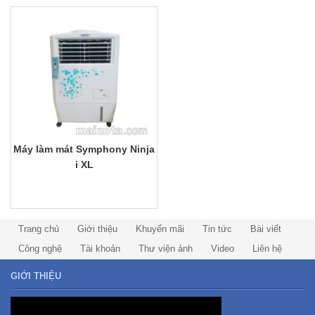
Máy làm mát Symphony Ninja
i XL
Trang chủ
Giới thiệu
Khuyến mãi
Tin tức
Bài viết
Công nghệ
Tài khoản
Thư viện ảnh
Video
Liên hệ
GIỚI THIỆU