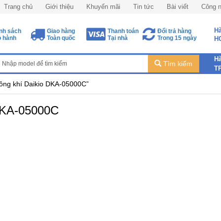
Trang chủ
Giới thiệu
Khuyến mãi
Tin tức
Bài viết
Công 
Hà
nh sách
Giao hàng
Thanh toán
Đổi trả hàng
 hành
Toàn quốc
Tại nhà
Trong 15 ngày
H
Hà
Tìm kiếm
T
ông khí Daikio DKA-05000C”
DKA-05000C