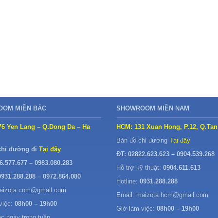
OM MIỀN BẮC
SHOWROOM MIỀN NAM
76 Yen Lang – Q.Dong Da – Ha
HCM: 131 Xuan Hong, P.12, Q.Tan
Bản đồ chỉ đường
Tại đây
chỉ đường đi
Tại đây
ĐT: 02822.623.623 – 0904.539.268
6.577.677 – 0983.080.283
Hỗ trợ kỹ thuật:
0904.611.613
0931.288.288 – 0972.864.080
Hotline:
0931.288.288
maizota.com@gmail.com
Email: maizota.hcm@gmail.com
việc:
08h00 – 19h00
Giờ làm việc:
08h00 – 19h00
ác ngày trong tuần