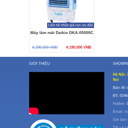
Giá trên đã có VAT 10%
Bảo hành đến
24 tháng
tại
nhà
Liên hệ nhận giá cực ưu đãi!
Máy làm mát Daikio DKA-05000C
6.290.000
VNĐ
4.190.000
VNĐ
GIỚI THIỆU
SHOWRO
Hà Nội: 
Noi
Bản đồ 
ĐT: 0246
Hotline:
Email: 
Giờ làm 
Tất cả c