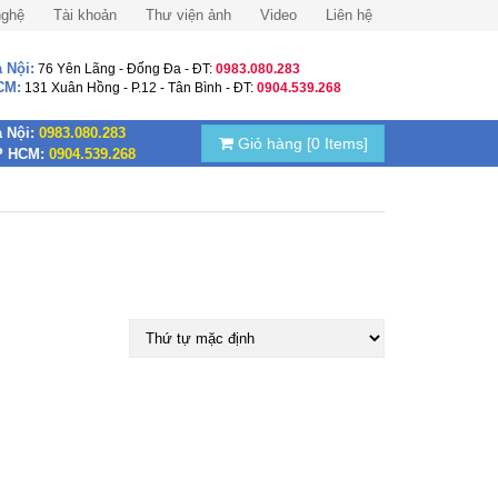
nghệ
Tài khoản
Thư viện ảnh
Video
Liên hệ
 Nội:
76 Yên Lãng - Đống Đa - ĐT:
0983.080.283
CM:
131 Xuân Hồng - P.12 - Tân Bình - ĐT:
0904.539.268
 Nội:
0983.080.283
Giỏ hàng
[0 Items]
P HCM:
0904.539.268