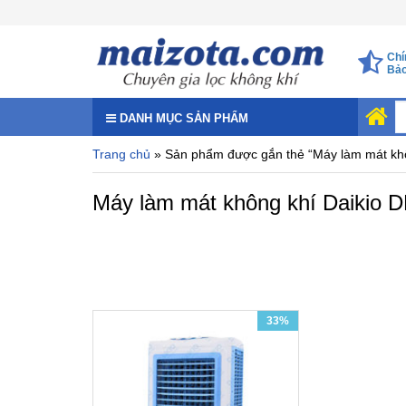
Chí
Bảo
DANH MỤC SẢN PHẨM
Trang chủ
» Sản phẩm được gắn thẻ “Máy làm mát kh
Máy làm mát không khí Daikio 
33%
Daikio Công nghệ Nhật Bản
Diện tích làm mát
40m2
Công nghệ Cooling Pad
Làm mát hoàn toàn tự nhiên
Giao hàng toàn quốc