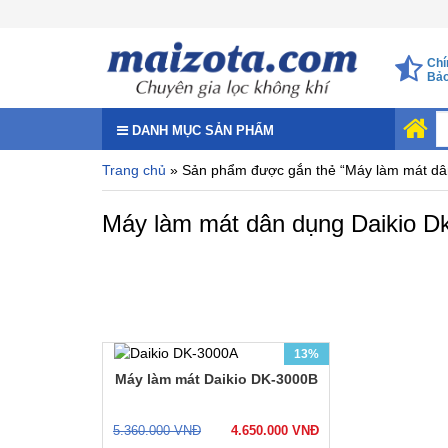
Chí
Bảo
DANH MỤC SẢN PHẨM
Trang chủ
» Sản phẩm được gắn thẻ “Máy làm mát dân
Máy làm mát dân dụng Daikio Dk
13%
Hàng chính hãng, mới 100%
Máy làm mát Daikio DK-3000B
Daikio công nghệ Nhật Bản
Diện tích làm mát tới
20m2
Công nghệ Cooling Pad
5.360.000
VNĐ
4.650.000
VNĐ
Làm mát hoàn toàn tự nhiên