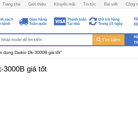
Trang chủ
Giới thiệu
Khuyến mãi
Tin tức
Bài viết
Công 
Hà
nh sách
Giao hàng
Thanh toán
Đổi trả hàng
 hành
Toàn quốc
Tại nhà
Trong 15 ngày
H
Hà
Tìm kiếm
T
 dụng Daikio Dk-3000B giá tốt”
-3000B giá tốt