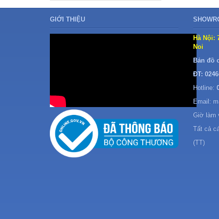
Giao hàng miễn phí nội thành
Giá trên đã có thuế VAT 10%
GIỚI THIỆU
SHOWRO
Bảo hành
24 tháng
tại nhà
Hà Nội: 
Noi
Bản đồ 
ĐT: 0246
Hotline:
Email: 
Giờ làm 
Tất cả c
(TT)