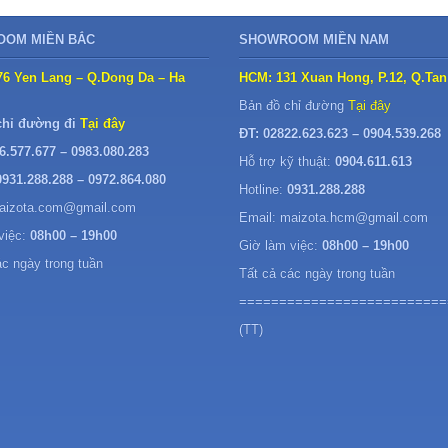
OM MIỀN BẮC
SHOWROOM MIỀN NAM
76 Yen Lang – Q.Dong Da – Ha
HCM: 131 Xuan Hong, P.12, Q.Tan
Bản đồ chỉ đường
Tại đây
chỉ đường đi
Tại đây
ĐT: 02822.623.623 – 0904.539.268
6.577.677 – 0983.080.283
Hỗ trợ kỹ thuật:
0904.611.613
0931.288.288 – 0972.864.080
Hotline:
0931.288.288
maizota.com@gmail.com
Email: maizota.hcm@gmail.com
việc:
08h00 – 19h00
Giờ làm việc:
08h00 – 19h00
ác ngày trong tuần
Tất cả các ngày trong tuần
==========================
(TT)