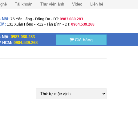
nghệ
Tài khoản
Thư viện ảnh
Video
Liên hệ
 Nội:
76 Yên Lãng - Đống Đa - ĐT:
0983.080.283
CM:
131 Xuân Hồng - P.12 - Tân Bình - ĐT:
0904.539.268
 Nội:
0983.080.283
Giỏ hàng
P HCM:
0904.539.268