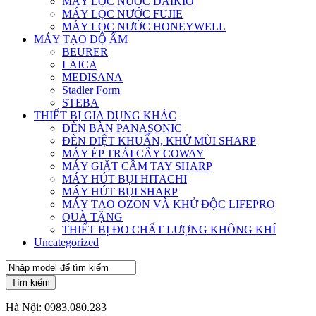
MÁY LỌC NƯỚC DAIKIO
MÁY LỌC NƯỚC FUJIE
MÁY LỌC NƯỚC HONEYWELL
MÁY TẠO ĐỘ ẨM
BEURER
LAICA
MEDISANA
Stadler Form
STEBA
THIẾT BỊ GIA DỤNG KHÁC
ĐÈN BÀN PANASONIC
ĐÈN DIỆT KHUẨN, KHỬ MÙI SHARP
MÁY ÉP TRÁI CÂY COWAY
MÁY GIẶT CẦM TAY SHARP
MÁY HÚT BỤI HITACHI
MÁY HÚT BỤI SHARP
MÁY TẠO OZON VÀ KHỬ ĐỘC LIFEPRO
QUÀ TẶNG
THIẾT BỊ ĐO CHẤT LƯỢNG KHÔNG KHÍ
Uncategorized
Tìm kiếm
Hà Nội:
0983.080.283