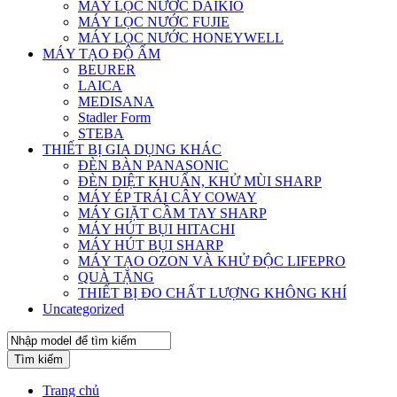
MÁY LỌC NƯỚC DAIKIO
MÁY LỌC NƯỚC FUJIE
MÁY LỌC NƯỚC HONEYWELL
MÁY TẠO ĐỘ ẨM
BEURER
LAICA
MEDISANA
Stadler Form
STEBA
THIẾT BỊ GIA DỤNG KHÁC
ĐÈN BÀN PANASONIC
ĐÈN DIỆT KHUẨN, KHỬ MÙI SHARP
MÁY ÉP TRÁI CÂY COWAY
MÁY GIẶT CẦM TAY SHARP
MÁY HÚT BỤI HITACHI
MÁY HÚT BỤI SHARP
MÁY TẠO OZON VÀ KHỬ ĐỘC LIFEPRO
QUÀ TẶNG
THIẾT BỊ ĐO CHẤT LƯỢNG KHÔNG KHÍ
Uncategorized
Tìm kiếm
Trang chủ