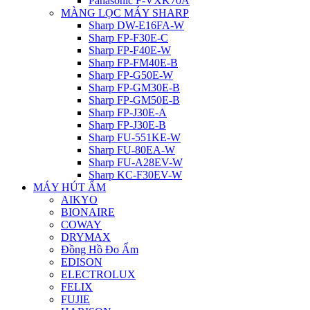
Panasonic F-VXK70A
MÀNG LỌC MÁY SHARP
Sharp DW-E16FA-W
Sharp FP-F30E-C
Sharp FP-F40E-W
Sharp FP-FM40E-B
Sharp FP-G50E-W
Sharp FP-GM30E-B
Sharp FP-GM50E-B
Sharp FP-J30E-A
Sharp FP-J30E-B
Sharp FU-551KE-W
Sharp FU-80EA-W
Sharp FU-A28EV-W
Sharp KC-F30EV-W
MÁY HÚT ẨM
AIKYO
BIONAIRE
COWAY
DRYMAX
Đồng Hồ Đo Ẩm
EDISON
ELECTROLUX
FELIX
FUJIE