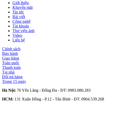
Giới thiệu
Khuyến mãi
Tin tức
Bài viết
Công nghệ
Tài khoản
Thư viện ảnh
Video
Liên hệ
Chính sách
Bảo hành
Giao hàng
Toàn quốc
Thanh toán
Tại nhà
Đổi trả hàng
Trong 15 ngày
Hà Nội:
76 Yên Lãng - Đống Đa - ĐT:
0983.080.283
HCM:
131 Xuân Hồng - P.12 - Tân Bình - ĐT:
0904.539.268