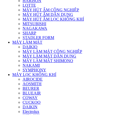
HARISON
LOTTE
MÁY HÚT ẨM CÔNG NGHIỆP
MÁY HÚT ẨM DÂN DỤNG
MÁY HÚT ẨM LỌC KHÔNG KHÍ
MITSUBISHI
NAGAKAWA
SHARP
STADLER FORM
MÁY LÀM MÁT
DAIKIO
MÁY LÀM MÁT CÔNG NGHIỆP
MÁY LÀM MÁT DÂN DỤNG
MÁY LÀM MÁT SHIMONO
NAKAMI
SYMPHONY
MÁY LỌC KHÔNG KHÍ
AIROCIDE
AOSMITH
BEURER
BLUEAIR
COWAY
CUCKOO
DAIKIN
Electrolux