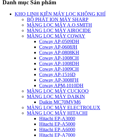
Danh mục Sản phẩm
KHO LINH KIỆN MÁY LỌC KHÔNG KHÍ
BỘ PHÁT ION MÁY SHARP
MÀNG LỌC MÁY A.O.SMITH
MÀNG LỌC MÁY AIROCIDE
MÀNG LỌC MÁY COWAY
Coway AP-0509DH
Coway AP-0608JH
Coway AP-0808KH
Coway AP-1008CH
Coway AP-1008DH
Coway AP-1009CH
Coway AP-1516D
Coway AP-3008FH
Coway APM-1010DH
MÀNG LỌC MÁY CUCKOO
MÀNG LỌC MÁY DAIKIN
Daikin MC70MVM6
MÀNG LỌC MÁY ELECTROLUX
MÀNG LỌC MÁY HITACHI
Hitachi EP-A3000
Hitachi EP-A5000
Hitachi EP-A6000
Hitachi EP-A7000