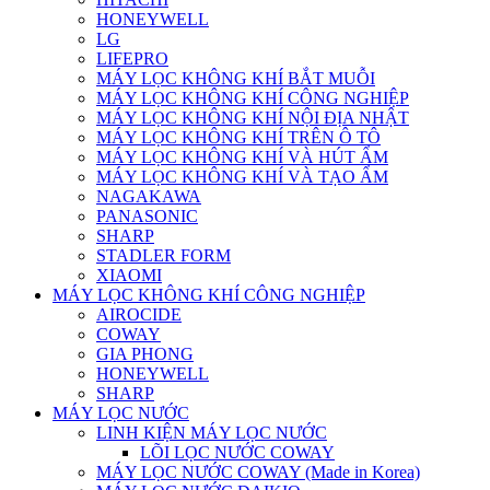
HONEYWELL
LG
LIFEPRO
MÁY LỌC KHÔNG KHÍ BẮT MUỖI
MÁY LỌC KHÔNG KHÍ CÔNG NGHIỆP
MÁY LỌC KHÔNG KHÍ NỘI ĐỊA NHẬT
MÁY LỌC KHÔNG KHÍ TRÊN Ô TÔ
MÁY LỌC KHÔNG KHÍ VÀ HÚT ẨM
MÁY LỌC KHÔNG KHÍ VÀ TẠO ẨM
NAGAKAWA
PANASONIC
SHARP
STADLER FORM
XIAOMI
MÁY LỌC KHÔNG KHÍ CÔNG NGHIỆP
AIROCIDE
COWAY
GIA PHONG
HONEYWELL
SHARP
MÁY LỌC NƯỚC
LINH KIỆN MÁY LỌC NƯỚC
LÕI LỌC NƯỚC COWAY
MÁY LỌC NƯỚC COWAY (Made in Korea)