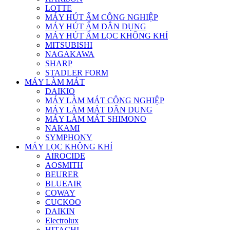
LOTTE
MÁY HÚT ẨM CÔNG NGHIỆP
MÁY HÚT ẨM DÂN DỤNG
MÁY HÚT ẨM LỌC KHÔNG KHÍ
MITSUBISHI
NAGAKAWA
SHARP
STADLER FORM
MÁY LÀM MÁT
DAIKIO
MÁY LÀM MÁT CÔNG NGHIỆP
MÁY LÀM MÁT DÂN DỤNG
MÁY LÀM MÁT SHIMONO
NAKAMI
SYMPHONY
MÁY LỌC KHÔNG KHÍ
AIROCIDE
AOSMITH
BEURER
BLUEAIR
COWAY
CUCKOO
DAIKIN
Electrolux
HITACHI