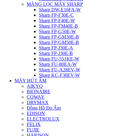
MÀNG LỌC MÁY SHARP
Sharp DW-E16FA-W
Sharp FP-F30E-C
Sharp FP-F40E-W
Sharp FP-FM40E-B
Sharp FP-G50E-W
Sharp FP-GM30E-B
Sharp FP-GM50E-B
Sharp FP-J30E-A
Sharp FP-J30E-B
Sharp FU-551KE-W
Sharp FU-80EA-W
Sharp FU-A28EV-W
Sharp KC-F30EV-W
MÁY HÚT ẨM
AIKYO
BIONAIRE
COWAY
DRYMAX
Đồng Hồ Đo Ẩm
EDISON
ELECTROLUX
FELIX
FUJIE
HARISON