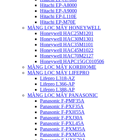
Hitachi EP-A8000
Hitachi EP-A9000
Hitachi EP-L110E
Hitachi EP-M70E
MÀNG LỌC MÁY HONEYWELL
Honeywell HAC25M1201
Honeywell HAC30M1301
Honeywell HAC35M1101
Honeywell HAC45M1022
Honeywell HAC70M2127
Honeywell HAPC15GC010506
MÀNG LỌC MÁY KORIHOME
MÀNG LỌC MÁY LIFEPRO
Lifepro L318-AZ
Lifepro L366-AP
Lifepro L388-AP
MÀNG LỌC MÁY PANASONIC
Panasonic F-PMF35A
Panasonic F-PXF35A
Panasonic F-PXH55A
Panasonic F-PXJ30A
Panasonic F-PXL45A
Panasonic F-PXM35A
Panasonic F-PXM55A