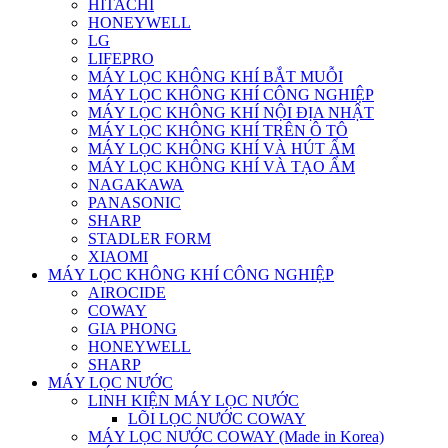
HITACHI
HONEYWELL
LG
LIFEPRO
MÁY LỌC KHÔNG KHÍ BẮT MUỖI
MÁY LỌC KHÔNG KHÍ CÔNG NGHIỆP
MÁY LỌC KHÔNG KHÍ NỘI ĐỊA NHẬT
MÁY LỌC KHÔNG KHÍ TRÊN Ô TÔ
MÁY LỌC KHÔNG KHÍ VÀ HÚT ẨM
MÁY LỌC KHÔNG KHÍ VÀ TẠO ẨM
NAGAKAWA
PANASONIC
SHARP
STADLER FORM
XIAOMI
MÁY LỌC KHÔNG KHÍ CÔNG NGHIỆP
AIROCIDE
COWAY
GIA PHONG
HONEYWELL
SHARP
MÁY LỌC NƯỚC
LINH KIỆN MÁY LỌC NƯỚC
LÕI LỌC NƯỚC COWAY
MÁY LỌC NƯỚC COWAY (Made in Korea)