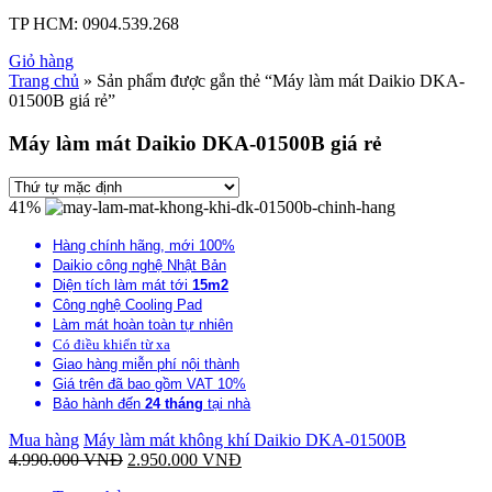
TP HCM:
0904.539.268
Giỏ hàng
Trang chủ
» Sản phẩm được gắn thẻ “Máy làm mát Daikio DKA-
01500B giá rẻ”
Máy làm mát Daikio DKA-01500B giá rẻ
41%
Hàng chính hãng, mới 100%
Daikio công nghệ Nhật Bản
Diện tích làm mát tới
15m2
Công nghệ Cooling Pad
Làm mát hoàn toàn tự nhiên
Có điều khiển từ xa
Giao hàng miễn phí nội thành
Giá trên đã bao gồm VAT 10%
Bảo hành đến
24 tháng
tại nhà
Mua hàng
Máy làm mát không khí Daikio DKA-01500B
4.990.000
VNĐ
2.950.000
VNĐ