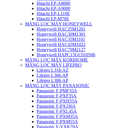
Hitachi EP-A8000
Hitachi EP-A9000
Hitachi EP-L110E
Hitachi EP-M70E
MÀNG LỌC MÁY HONEYWELL
Honeywell HAC25M1201
Honeywell HAC30M1301
Honeywell HAC35M1101
Honeywell HAC45M1022
Honeywell HAC70M2127
Honeywell HAPC15GC010506
MÀNG LỌC MÁY KORIHOME
MÀNG LỌC MÁY LIFEPRO
Lifepro L318-AZ
Lifepro L366-AP
Lifepro L388-AP
MÀNG LỌC MÁY PANASONIC
Panasonic F-PMF35A
Panasonic F-PXF35A
Panasonic F-PXH55A
Panasonic F-PXJ30A
Panasonic F-PXL45A
Panasonic F-PXM35A
Panasonic F-PXM55A
Panasonic F-VXK70A