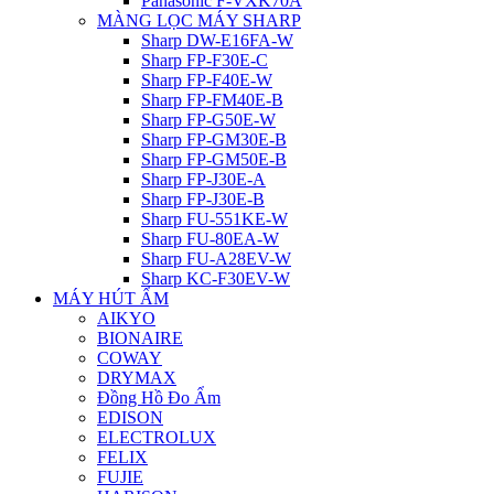
Panasonic F-VXK70A
MÀNG LỌC MÁY SHARP
Sharp DW-E16FA-W
Sharp FP-F30E-C
Sharp FP-F40E-W
Sharp FP-FM40E-B
Sharp FP-G50E-W
Sharp FP-GM30E-B
Sharp FP-GM50E-B
Sharp FP-J30E-A
Sharp FP-J30E-B
Sharp FU-551KE-W
Sharp FU-80EA-W
Sharp FU-A28EV-W
Sharp KC-F30EV-W
MÁY HÚT ẨM
AIKYO
BIONAIRE
COWAY
DRYMAX
Đồng Hồ Đo Ẩm
EDISON
ELECTROLUX
FELIX
FUJIE