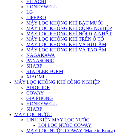
HITACHI
HONEYWELL
LG
LIFEPRO
MÁY LỌC KHÔNG KHÍ BẮT MUỖI
MÁY LỌC KHÔNG KHÍ CÔNG NGHIỆP
MÁY LỌC KHÔNG KHÍ NỘI ĐỊA NHẬT
MÁY LỌC KHÔNG KHÍ TRÊN Ô TÔ
MÁY LỌC KHÔNG KHÍ VÀ HÚT ẨM
MÁY LỌC KHÔNG KHÍ VÀ TẠO ẨM
NAGAKAWA
PANASONIC
SHARP
STADLER FORM
XIAOMI
MÁY LỌC KHÔNG KHÍ CÔNG NGHIỆP
AIROCIDE
COWAY
GIA PHONG
HONEYWELL
SHARP
MÁY LỌC NƯỚC
LINH KIỆN MÁY LỌC NƯỚC
LÕI LỌC NƯỚC COWAY
MÁY LỌC NƯỚC COWAY (Made in Korea)