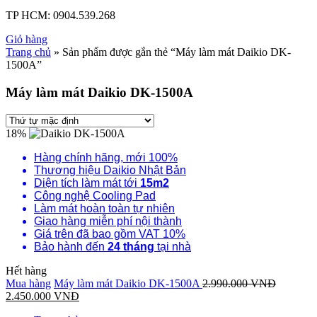
TP HCM:
0904.539.268
Giỏ hàng
Trang chủ
» Sản phẩm được gắn thẻ “Máy làm mát Daikio DK-
1500A”
Máy làm mát Daikio DK-1500A
18%
Hàng chính hãng, mới 100%
Thương hiệu Daikio Nhật Bản
Diện tích làm mát tới
15m2
Công nghệ Cooling Pad
Làm mát hoàn toàn tự nhiên
Giao hàng miễn phí nội thành
Giá trên đã bao gồm VAT 10%
Bảo hành đến
24 tháng
tại nhà
Hết hàng
Mua hàng
Máy làm mát Daikio DK-1500A
2.990.000
VNĐ
2.450.000
VNĐ