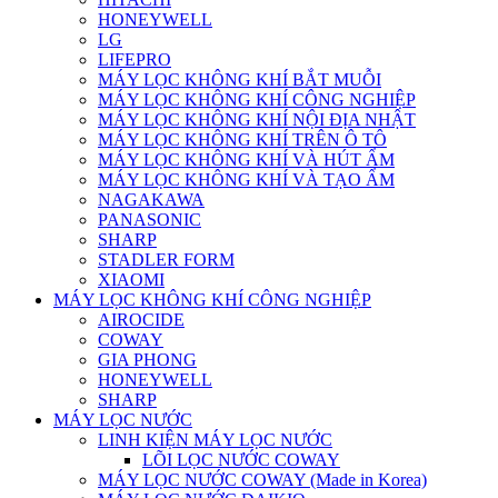
HONEYWELL
LG
LIFEPRO
MÁY LỌC KHÔNG KHÍ BẮT MUỖI
MÁY LỌC KHÔNG KHÍ CÔNG NGHIỆP
MÁY LỌC KHÔNG KHÍ NỘI ĐỊA NHẬT
MÁY LỌC KHÔNG KHÍ TRÊN Ô TÔ
MÁY LỌC KHÔNG KHÍ VÀ HÚT ẨM
MÁY LỌC KHÔNG KHÍ VÀ TẠO ẨM
NAGAKAWA
PANASONIC
SHARP
STADLER FORM
XIAOMI
MÁY LỌC KHÔNG KHÍ CÔNG NGHIỆP
AIROCIDE
COWAY
GIA PHONG
HONEYWELL
SHARP
MÁY LỌC NƯỚC
LINH KIỆN MÁY LỌC NƯỚC
LÕI LỌC NƯỚC COWAY
MÁY LỌC NƯỚC COWAY (Made in Korea)