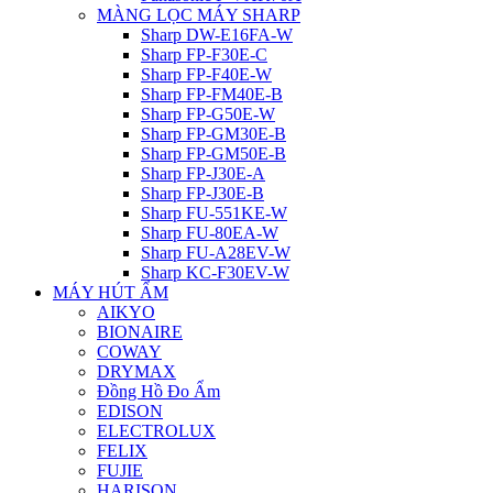
MÀNG LỌC MÁY SHARP
Sharp DW-E16FA-W
Sharp FP-F30E-C
Sharp FP-F40E-W
Sharp FP-FM40E-B
Sharp FP-G50E-W
Sharp FP-GM30E-B
Sharp FP-GM50E-B
Sharp FP-J30E-A
Sharp FP-J30E-B
Sharp FU-551KE-W
Sharp FU-80EA-W
Sharp FU-A28EV-W
Sharp KC-F30EV-W
MÁY HÚT ẨM
AIKYO
BIONAIRE
COWAY
DRYMAX
Đồng Hồ Đo Ẩm
EDISON
ELECTROLUX
FELIX
FUJIE
HARISON