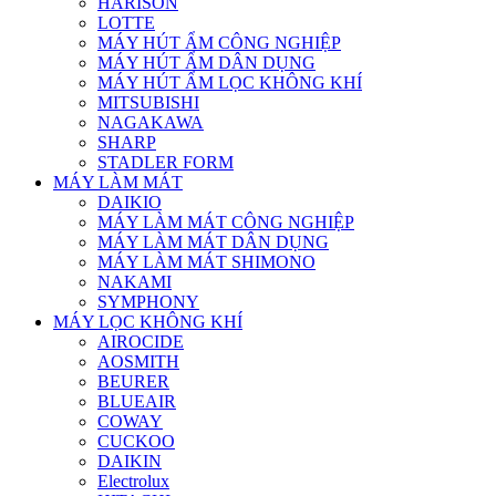
HARISON
LOTTE
MÁY HÚT ẨM CÔNG NGHIỆP
MÁY HÚT ẨM DÂN DỤNG
MÁY HÚT ẨM LỌC KHÔNG KHÍ
MITSUBISHI
NAGAKAWA
SHARP
STADLER FORM
MÁY LÀM MÁT
DAIKIO
MÁY LÀM MÁT CÔNG NGHIỆP
MÁY LÀM MÁT DÂN DỤNG
MÁY LÀM MÁT SHIMONO
NAKAMI
SYMPHONY
MÁY LỌC KHÔNG KHÍ
AIROCIDE
AOSMITH
BEURER
BLUEAIR
COWAY
CUCKOO
DAIKIN
Electrolux