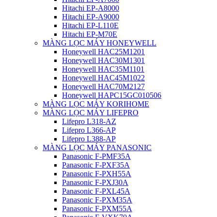
Hitachi EP-A8000
Hitachi EP-A9000
Hitachi EP-L110E
Hitachi EP-M70E
MÀNG LỌC MÁY HONEYWELL
Honeywell HAC25M1201
Honeywell HAC30M1301
Honeywell HAC35M1101
Honeywell HAC45M1022
Honeywell HAC70M2127
Honeywell HAPC15GC010506
MÀNG LỌC MÁY KORIHOME
MÀNG LỌC MÁY LIFEPRO
Lifepro L318-AZ
Lifepro L366-AP
Lifepro L388-AP
MÀNG LỌC MÁY PANASONIC
Panasonic F-PMF35A
Panasonic F-PXF35A
Panasonic F-PXH55A
Panasonic F-PXJ30A
Panasonic F-PXL45A
Panasonic F-PXM35A
Panasonic F-PXM55A