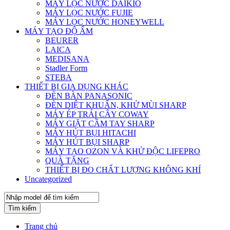
MÁY LỌC NƯỚC DAIKIO
MÁY LỌC NƯỚC FUJIE
MÁY LỌC NƯỚC HONEYWELL
MÁY TẠO ĐỘ ẨM
BEURER
LAICA
MEDISANA
Stadler Form
STEBA
THIẾT BỊ GIA DỤNG KHÁC
ĐÈN BÀN PANASONIC
ĐÈN DIỆT KHUẨN, KHỬ MÙI SHARP
MÁY ÉP TRÁI CÂY COWAY
MÁY GIẶT CẦM TAY SHARP
MÁY HÚT BỤI HITACHI
MÁY HÚT BỤI SHARP
MÁY TẠO OZON VÀ KHỬ ĐỘC LIFEPRO
QUÀ TẶNG
THIẾT BỊ ĐO CHẤT LƯỢNG KHÔNG KHÍ
Uncategorized
Tìm kiếm
Trang chủ