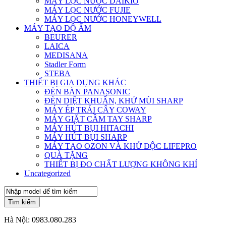
MÁY LỌC NƯỚC DAIKIO
MÁY LỌC NƯỚC FUJIE
MÁY LỌC NƯỚC HONEYWELL
MÁY TẠO ĐỘ ẨM
BEURER
LAICA
MEDISANA
Stadler Form
STEBA
THIẾT BỊ GIA DỤNG KHÁC
ĐÈN BÀN PANASONIC
ĐÈN DIỆT KHUẨN, KHỬ MÙI SHARP
MÁY ÉP TRÁI CÂY COWAY
MÁY GIẶT CẦM TAY SHARP
MÁY HÚT BỤI HITACHI
MÁY HÚT BỤI SHARP
MÁY TẠO OZON VÀ KHỬ ĐỘC LIFEPRO
QUÀ TẶNG
THIẾT BỊ ĐO CHẤT LƯỢNG KHÔNG KHÍ
Uncategorized
Tìm kiếm
Hà Nội:
0983.080.283