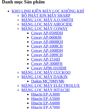
Danh mục Sản phẩm
KHO LINH KIỆN MÁY LỌC KHÔNG KHÍ
BỘ PHÁT ION MÁY SHARP
MÀNG LỌC MÁY A.O.SMITH
MÀNG LỌC MÁY AIROCIDE
MÀNG LỌC MÁY COWAY
Coway AP-0509DH
Coway AP-0608JH
Coway AP-0808KH
Coway AP-1008CH
Coway AP-1008DH
Coway AP-1009CH
Coway AP-1516D
Coway AP-3008FH
Coway APM-1010DH
MÀNG LỌC MÁY CUCKOO
MÀNG LỌC MÁY DAIKIN
Daikin MC70MVM6
MÀNG LỌC MÁY ELECTROLUX
MÀNG LỌC MÁY HITACHI
Hitachi EP-A3000
Hitachi EP-A5000
Hitachi EP-A6000
Hitachi EP-A7000