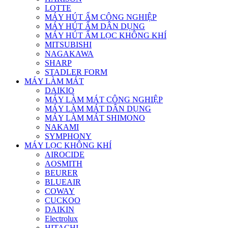
LOTTE
MÁY HÚT ẨM CÔNG NGHIỆP
MÁY HÚT ẨM DÂN DỤNG
MÁY HÚT ẨM LỌC KHÔNG KHÍ
MITSUBISHI
NAGAKAWA
SHARP
STADLER FORM
MÁY LÀM MÁT
DAIKIO
MÁY LÀM MÁT CÔNG NGHIỆP
MÁY LÀM MÁT DÂN DỤNG
MÁY LÀM MÁT SHIMONO
NAKAMI
SYMPHONY
MÁY LỌC KHÔNG KHÍ
AIROCIDE
AOSMITH
BEURER
BLUEAIR
COWAY
CUCKOO
DAIKIN
Electrolux
HITACHI