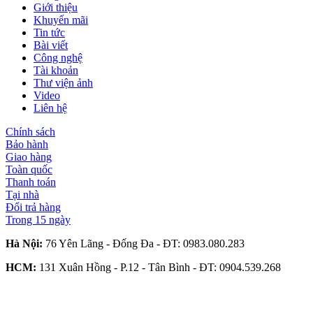
Giới thiệu
Khuyến mãi
Tin tức
Bài viết
Công nghệ
Tài khoản
Thư viện ảnh
Video
Liên hệ
Chính sách
Bảo hành
Giao hàng
Toàn quốc
Thanh toán
Tại nhà
Đổi trả hàng
Trong 15 ngày
Hà Nội:
76 Yên Lãng - Đống Đa - ĐT:
0983.080.283
HCM:
131 Xuân Hồng - P.12 - Tân Bình - ĐT:
0904.539.268