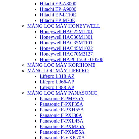
Hitachi EP-A8000
Hitachi EP-A9000
Hitachi EP-L110E
Hitachi EP-M70E
MÀNG LỌC MÁY HONEYWELL
Honeywell HAC25M1201
Honeywell HAC30M1301
Honeywell HAC35M1101
Honeywell HAC45M1022
Honeywell HAC70M2127
Honeywell HAPC15GC010506
MÀNG LỌC MÁY KORIHOME
MÀNG LỌC MÁY LIFEPRO
Lifepro L318-AZ
Lifepro L366-AP
Lifepro L388-AP
MÀNG LỌC MÁY PANASONIC
Panasonic F-PMF35A
Panasonic F-PXF35A
Panasonic F-PXH55A
Panasonic F-PXJ30A
Panasonic F-PXL45A
Panasonic F-PXM35A
Panasonic F-PXM55A
Panasonic F-VXK70A