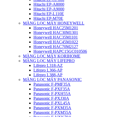
Hitachi EP-A8000
Hitachi EP-A9000
Hitachi EP-L110E
Hitachi EP-M70E
MÀNG LỌC MÁY HONEYWELL
Honeywell HAC25M1201
Honeywell HAC30M1301
Honeywell HAC35M1101
Honeywell HAC45M1022
Honeywell HAC70M2127
Honeywell HAPC15GC010506
MÀNG LỌC MÁY KORIHOME
MÀNG LỌC MÁY LIFEPRO
Lifepro L318-AZ
Lifepro L366-AP
Lifepro L388-AP
MÀNG LỌC MÁY PANASONIC
Panasonic F-PMF35A
Panasonic F-PXF35A
Panasonic F-PXH55A
Panasonic F-PXJ30A
Panasonic F-PXL45A
Panasonic F-PXM35A
Panasonic F-PXM55A