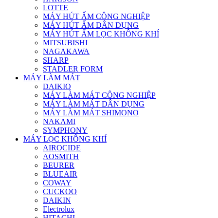
LOTTE
MÁY HÚT ẨM CÔNG NGHIỆP
MÁY HÚT ẨM DÂN DỤNG
MÁY HÚT ẨM LỌC KHÔNG KHÍ
MITSUBISHI
NAGAKAWA
SHARP
STADLER FORM
MÁY LÀM MÁT
DAIKIO
MÁY LÀM MÁT CÔNG NGHIỆP
MÁY LÀM MÁT DÂN DỤNG
MÁY LÀM MÁT SHIMONO
NAKAMI
SYMPHONY
MÁY LỌC KHÔNG KHÍ
AIROCIDE
AOSMITH
BEURER
BLUEAIR
COWAY
CUCKOO
DAIKIN
Electrolux
HITACHI