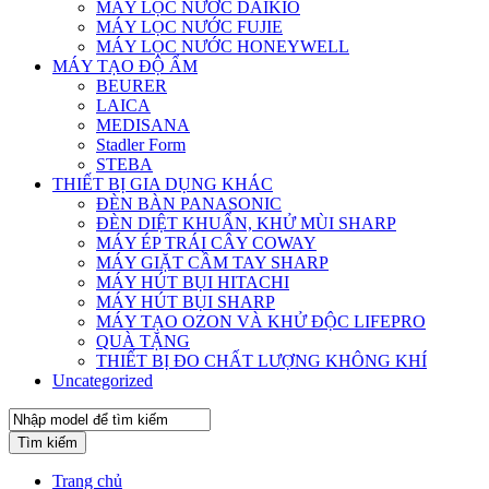
MÁY LỌC NƯỚC DAIKIO
MÁY LỌC NƯỚC FUJIE
MÁY LỌC NƯỚC HONEYWELL
MÁY TẠO ĐỘ ẨM
BEURER
LAICA
MEDISANA
Stadler Form
STEBA
THIẾT BỊ GIA DỤNG KHÁC
ĐÈN BÀN PANASONIC
ĐÈN DIỆT KHUẨN, KHỬ MÙI SHARP
MÁY ÉP TRÁI CÂY COWAY
MÁY GIẶT CẦM TAY SHARP
MÁY HÚT BỤI HITACHI
MÁY HÚT BỤI SHARP
MÁY TẠO OZON VÀ KHỬ ĐỘC LIFEPRO
QUÀ TẶNG
THIẾT BỊ ĐO CHẤT LƯỢNG KHÔNG KHÍ
Uncategorized
Tìm kiếm
Trang chủ