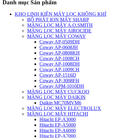
Danh mục Sản phẩm
KHO LINH KIỆN MÁY LỌC KHÔNG KHÍ
BỘ PHÁT ION MÁY SHARP
MÀNG LỌC MÁY A.O.SMITH
MÀNG LỌC MÁY AIROCIDE
MÀNG LỌC MÁY COWAY
Coway AP-0509DH
Coway AP-0608JH
Coway AP-0808KH
Coway AP-1008CH
Coway AP-1008DH
Coway AP-1009CH
Coway AP-1516D
Coway AP-3008FH
Coway APM-1010DH
MÀNG LỌC MÁY CUCKOO
MÀNG LỌC MÁY DAIKIN
Daikin MC70MVM6
MÀNG LỌC MÁY ELECTROLUX
MÀNG LỌC MÁY HITACHI
Hitachi EP-A3000
Hitachi EP-A5000
Hitachi EP-A6000
Hitachi EP-A7000