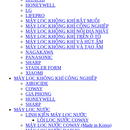
HONEYWELL
LG
LIFEPRO
MÁY LỌC KHÔNG KHÍ BẮT MUỖI
MÁY LỌC KHÔNG KHÍ CÔNG NGHIỆP
MÁY LỌC KHÔNG KHÍ NỘI ĐỊA NHẬT
MÁY LỌC KHÔNG KHÍ TRÊN Ô TÔ
MÁY LỌC KHÔNG KHÍ VÀ HÚT ẨM
MÁY LỌC KHÔNG KHÍ VÀ TẠO ẨM
NAGAKAWA
PANASONIC
SHARP
STADLER FORM
XIAOMI
MÁY LỌC KHÔNG KHÍ CÔNG NGHIỆP
AIROCIDE
COWAY
GIA PHONG
HONEYWELL
SHARP
MÁY LỌC NƯỚC
LINH KIỆN MÁY LỌC NƯỚC
LÕI LỌC NƯỚC COWAY
MÁY LỌC NƯỚC COWAY (Made in Korea)