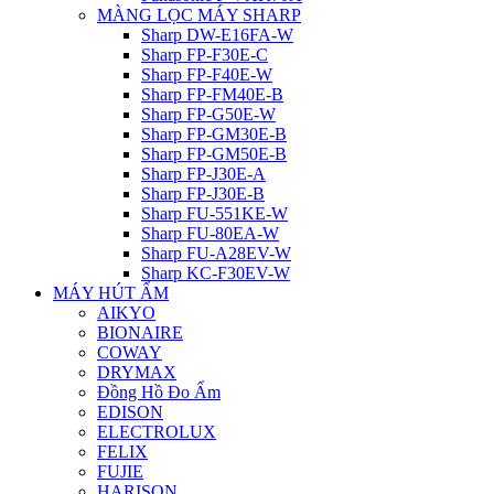
MÀNG LỌC MÁY SHARP
Sharp DW-E16FA-W
Sharp FP-F30E-C
Sharp FP-F40E-W
Sharp FP-FM40E-B
Sharp FP-G50E-W
Sharp FP-GM30E-B
Sharp FP-GM50E-B
Sharp FP-J30E-A
Sharp FP-J30E-B
Sharp FU-551KE-W
Sharp FU-80EA-W
Sharp FU-A28EV-W
Sharp KC-F30EV-W
MÁY HÚT ẨM
AIKYO
BIONAIRE
COWAY
DRYMAX
Đồng Hồ Đo Ẩm
EDISON
ELECTROLUX
FELIX
FUJIE
HARISON