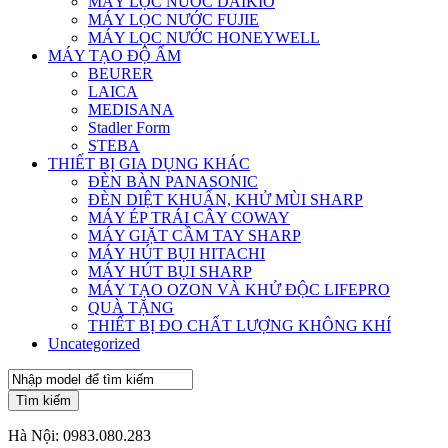
MÁY LỌC NƯỚC DAIKIO
MÁY LỌC NƯỚC FUJIE
MÁY LỌC NƯỚC HONEYWELL
MÁY TẠO ĐỘ ẨM
BEURER
LAICA
MEDISANA
Stadler Form
STEBA
THIẾT BỊ GIA DỤNG KHÁC
ĐÈN BÀN PANASONIC
ĐÈN DIỆT KHUẨN, KHỬ MÙI SHARP
MÁY ÉP TRÁI CÂY COWAY
MÁY GIẶT CẦM TAY SHARP
MÁY HÚT BỤI HITACHI
MÁY HÚT BỤI SHARP
MÁY TẠO OZON VÀ KHỬ ĐỘC LIFEPRO
QUÀ TẶNG
THIẾT BỊ ĐO CHẤT LƯỢNG KHÔNG KHÍ
Uncategorized
Tìm kiếm
Hà Nội:
0983.080.283