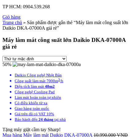
TP HCM:
0904.539.268
Giỏ hàng
Trang chủ
» Sản phẩm được gắn thẻ “Máy làm mát công suất lớn
Daikio DKA-07000A giá rẻ”
Máy làm mát công suất lớn Daikio DKA-07000A
giá rẻ
50%
Daikio Công nghệ Nhật Bản
3
Công suất làm mát 7000m
/h
Diện tích làm mát
40m2
Công nghệ Cooling Pad
Làm mát hoàn toàn tự nhiên
Có điều khiển từ xa
Giao hàng toàn quốc
Giá trên đã có VAT 10%
Bảo hành đến
24 tháng
tại nhà
Tặng máy giặt cầm tay Sharp!
Mua hàng
Máy làm mát Daikio DKA-07000A
10.990.000
VNĐ