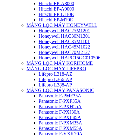
Hitachi EP-A8000
Hitachi EP-A9000
Hitachi EP-L110E
Hitachi EP-M70E
MÀNG LỌC MÁY HONEYWELL
Honeywell HAC25M1201
Honeywell HAC30M1301
Honeywell HAC35M1101
Honeywell HAC45M1022
Honeywell HAC70M2127
Honeywell HAPC15GC010506
MÀNG LỌC MÁY KORIHOME
MÀNG LỌC MÁY LIFEPRO
Lifepro L318-AZ
Lifepro L366-AP
Lifepro L388-AP
MÀNG LỌC MÁY PANASONIC
Panasonic F-PMF35A
Panasonic F-PXF35A
Panasonic F-PXH55A
Panasonic F-PXJ30A
Panasonic F-PXL45A
Panasonic F-PXM35A
Panasonic F-PXM55A
Panasonic F-VXK70A