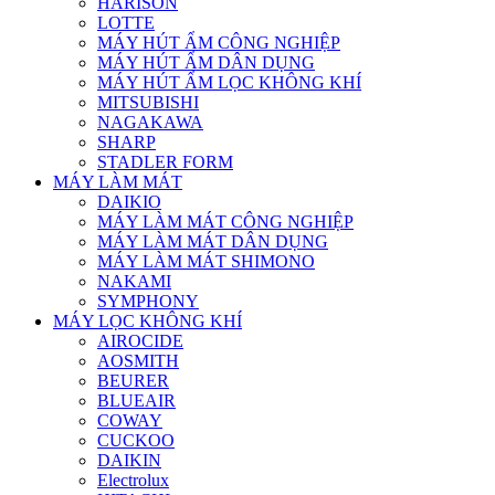
HARISON
LOTTE
MÁY HÚT ẨM CÔNG NGHIỆP
MÁY HÚT ẨM DÂN DỤNG
MÁY HÚT ẨM LỌC KHÔNG KHÍ
MITSUBISHI
NAGAKAWA
SHARP
STADLER FORM
MÁY LÀM MÁT
DAIKIO
MÁY LÀM MÁT CÔNG NGHIỆP
MÁY LÀM MÁT DÂN DỤNG
MÁY LÀM MÁT SHIMONO
NAKAMI
SYMPHONY
MÁY LỌC KHÔNG KHÍ
AIROCIDE
AOSMITH
BEURER
BLUEAIR
COWAY
CUCKOO
DAIKIN
Electrolux