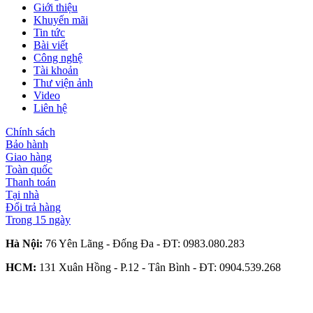
Giới thiệu
Khuyến mãi
Tin tức
Bài viết
Công nghệ
Tài khoản
Thư viện ảnh
Video
Liên hệ
Chính sách
Bảo hành
Giao hàng
Toàn quốc
Thanh toán
Tại nhà
Đổi trả hàng
Trong 15 ngày
Hà Nội:
76 Yên Lãng - Đống Đa - ĐT:
0983.080.283
HCM:
131 Xuân Hồng - P.12 - Tân Bình - ĐT:
0904.539.268