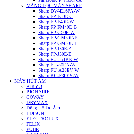
Panasonic F-VXK70A
MÀNG LỌC MÁY SHARP
Sharp DW-E16FA-W
Sharp FP-F30E-C
Sharp FP-F40E-W
Sharp FP-FM40E-B
Sharp FP-G50E-W
Sharp FP-GM30E-B
Sharp FP-GM50E-B
Sharp FP-J30E-A
Sharp FP-J30E-B
Sharp FU-551KE-W
Sharp FU-80EA-W
Sharp FU-A28EV-W
Sharp KC-F30EV-W
MÁY HÚT ẨM
AIKYO
BIONAIRE
COWAY
DRYMAX
Đồng Hồ Đo Ẩm
EDISON
ELECTROLUX
FELIX
FUJIE