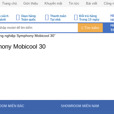
Trang chủ
Giới thiệu
Khuyến mãi
Tin tức
Bài viết
Công 
Hà
h sách
Giao hàng
Thanh toán
Đổi trả hàng
hành
Toàn quốc
Tại nhà
Trong 15 ngày
H
Hà
Tìm kiếm
T
ng nghiệp Symphony Mobicool 30”
hony Mobicool 30
OM MIỀN BẮC
SHOWROOM MIỀN NAM