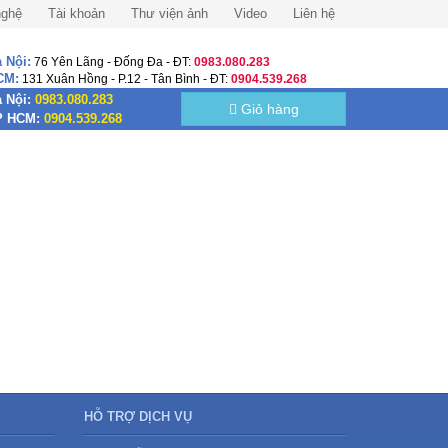
nghệ
Tài khoản
Thư viện ảnh
Video
Liên hệ
 Nội:
76 Yên Lãng - Đống Đa - ĐT:
0983.080.283
CM:
131 Xuân Hồng - P.12 - Tân Bình - ĐT:
0904.539.268
 Nội:
0983.080.283
Giỏ hàng
P HCM:
0904.539.268
HỖ TRỢ DỊCH VỤ