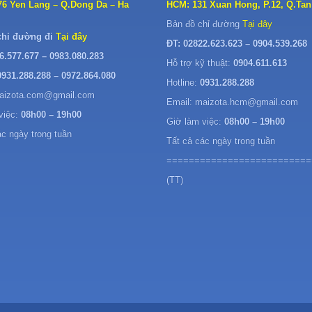
76 Yen Lang – Q.Dong Da – Ha
HCM: 131 Xuan Hong, P.12, Q.Tan
Bản đồ chỉ đường
Tại đây
chỉ đường đi
Tại đây
ĐT: 02822.623.623 – 0904.539.268
6.577.677 – 0983.080.283
Hỗ trợ kỹ thuật:
0904.611.613
0931.288.288 – 0972.864.080
Hotline:
0931.288.288
maizota.com@gmail.com
Email: maizota.hcm@gmail.com
việc:
08h00 – 19h00
Giờ làm việc:
08h00 – 19h00
ác ngày trong tuần
Tất cả các ngày trong tuần
==========================
(TT)