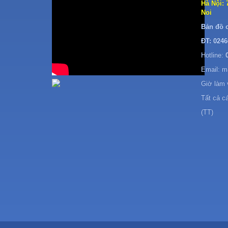
Hà Nội: 
Noi
Bản đồ 
ĐT: 0246
Hotline:
Email: 
Giờ làm 
Tất cả c
(TT)