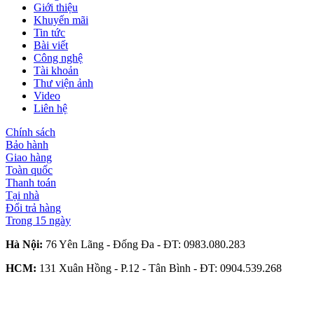
Giới thiệu
Khuyến mãi
Tin tức
Bài viết
Công nghệ
Tài khoản
Thư viện ảnh
Video
Liên hệ
Chính sách
Bảo hành
Giao hàng
Toàn quốc
Thanh toán
Tại nhà
Đổi trả hàng
Trong 15 ngày
Hà Nội:
76 Yên Lãng - Đống Đa - ĐT:
0983.080.283
HCM:
131 Xuân Hồng - P.12 - Tân Bình - ĐT:
0904.539.268