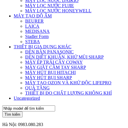
MÁY LỌC NƯỚC DAIKIO
MÁY LỌC NƯỚC FUJIE
MÁY LỌC NƯỚC HONEYWELL
MÁY TẠO ĐỘ ẨM
BEURER
LAICA
MEDISANA
Stadler Form
STEBA
THIẾT BỊ GIA DỤNG KHÁC
ĐÈN BÀN PANASONIC
ĐÈN DIỆT KHUẨN, KHỬ MÙI SHARP
MÁY ÉP TRÁI CÂY COWAY
MÁY GIẶT CẦM TAY SHARP
MÁY HÚT BỤI HITACHI
MÁY HÚT BỤI SHARP
MÁY TẠO OZON VÀ KHỬ ĐỘC LIFEPRO
QUÀ TẶNG
THIẾT BỊ ĐO CHẤT LƯỢNG KHÔNG KHÍ
Uncategorized
Tìm kiếm
Hà Nội:
0983.080.283