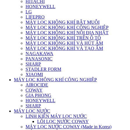
HITACHI
HONEYWELL
LG
LIFEPRO
MÁY LỌC KHÔNG KHÍ BẮT MUỖI
MÁY LỌC KHÔNG KHÍ CÔNG NGHIỆP
MÁY LỌC KHÔNG KHÍ NỘI ĐỊA NHẬT
MÁY LỌC KHÔNG KHÍ TRÊN Ô TÔ
MÁY LỌC KHÔNG KHÍ VÀ HÚT ẨM
MÁY LỌC KHÔNG KHÍ VÀ TẠO ẨM
NAGAKAWA
PANASONIC
SHARP
STADLER FORM
XIAOMI
MÁY LỌC KHÔNG KHÍ CÔNG NGHIỆP
AIROCIDE
COWAY
GIA PHONG
HONEYWELL
SHARP
MÁY LỌC NƯỚC
LINH KIỆN MÁY LỌC NƯỚC
LÕI LỌC NƯỚC COWAY
MÁY LỌC NƯỚC COWAY (Made in Korea)