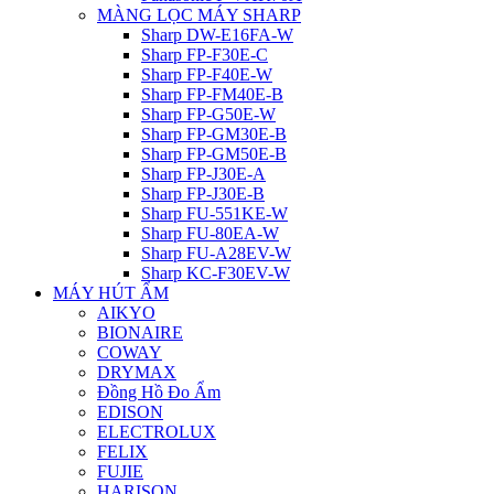
MÀNG LỌC MÁY SHARP
Sharp DW-E16FA-W
Sharp FP-F30E-C
Sharp FP-F40E-W
Sharp FP-FM40E-B
Sharp FP-G50E-W
Sharp FP-GM30E-B
Sharp FP-GM50E-B
Sharp FP-J30E-A
Sharp FP-J30E-B
Sharp FU-551KE-W
Sharp FU-80EA-W
Sharp FU-A28EV-W
Sharp KC-F30EV-W
MÁY HÚT ẨM
AIKYO
BIONAIRE
COWAY
DRYMAX
Đồng Hồ Đo Ẩm
EDISON
ELECTROLUX
FELIX
FUJIE
HARISON