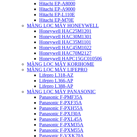
Hitachi EP-A8000
Hitachi EP-A9000
Hitachi EP-L110E
Hitachi EP-M70E
MÀNG LỌC MÁY HONEYWELL
Honeywell HAC25M1201
Honeywell HAC30M1301
Honeywell HAC35M1101
Honeywell HAC45M1022
Honeywell HAC70M2127
Honeywell HAPC15GC010506
MÀNG LỌC MÁY KORIHOME
MÀNG LỌC MÁY LIFEPRO
Lifepro L318-AZ
Lifepro L366-AP
Lifepro L388-AP
MÀNG LỌC MÁY PANASONIC
Panasonic F-PMF35A
Panasonic F-PXF35A
Panasonic F-PXH55A
Panasonic F-PXJ30A
Panasonic F-PXL45A
Panasonic F-PXM35A
Panasonic F-PXM55A
Panasonic F-VXK70A