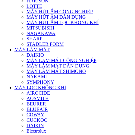
HARISON
LOTTE
MÁY HÚT ẨM CÔNG NGHIỆP
MÁY HÚT ẨM DÂN DỤNG
MÁY HÚT ẨM LỌC KHÔNG KHÍ
MITSUBISHI
NAGAKAWA
SHARP
STADLER FORM
MÁY LÀM MÁT
DAIKIO
MÁY LÀM MÁT CÔNG NGHIỆP
MÁY LÀM MÁT DÂN DỤNG
MÁY LÀM MÁT SHIMONO
NAKAMI
SYMPHONY
MÁY LỌC KHÔNG KHÍ
AIROCIDE
AOSMITH
BEURER
BLUEAIR
COWAY
CUCKOO
DAIKIN
Electrolux