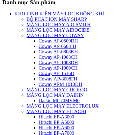
Danh mục Sản phẩm
KHO LINH KIỆN MÁY LỌC KHÔNG KHÍ
BỘ PHÁT ION MÁY SHARP
MÀNG LỌC MÁY A.O.SMITH
MÀNG LỌC MÁY AIROCIDE
MÀNG LỌC MÁY COWAY
Coway AP-0509DH
Coway AP-0608JH
Coway AP-0808KH
Coway AP-1008CH
Coway AP-1008DH
Coway AP-1009CH
Coway AP-1516D
Coway AP-3008FH
Coway APM-1010DH
MÀNG LỌC MÁY CUCKOO
MÀNG LỌC MÁY DAIKIN
Daikin MC70MVM6
MÀNG LỌC MÁY ELECTROLUX
MÀNG LỌC MÁY HITACHI
Hitachi EP-A3000
Hitachi EP-A5000
Hitachi EP-A6000
Hitachi EP-A7000