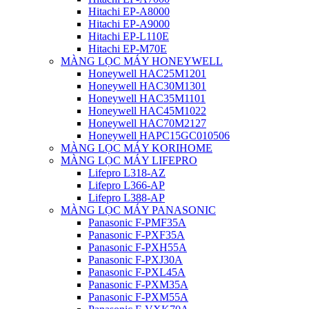
Hitachi EP-A8000
Hitachi EP-A9000
Hitachi EP-L110E
Hitachi EP-M70E
MÀNG LỌC MÁY HONEYWELL
Honeywell HAC25M1201
Honeywell HAC30M1301
Honeywell HAC35M1101
Honeywell HAC45M1022
Honeywell HAC70M2127
Honeywell HAPC15GC010506
MÀNG LỌC MÁY KORIHOME
MÀNG LỌC MÁY LIFEPRO
Lifepro L318-AZ
Lifepro L366-AP
Lifepro L388-AP
MÀNG LỌC MÁY PANASONIC
Panasonic F-PMF35A
Panasonic F-PXF35A
Panasonic F-PXH55A
Panasonic F-PXJ30A
Panasonic F-PXL45A
Panasonic F-PXM35A
Panasonic F-PXM55A