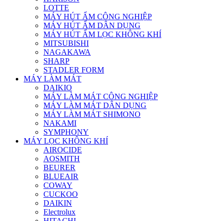
LOTTE
MÁY HÚT ẨM CÔNG NGHIỆP
MÁY HÚT ẨM DÂN DỤNG
MÁY HÚT ẨM LỌC KHÔNG KHÍ
MITSUBISHI
NAGAKAWA
SHARP
STADLER FORM
MÁY LÀM MÁT
DAIKIO
MÁY LÀM MÁT CÔNG NGHIỆP
MÁY LÀM MÁT DÂN DỤNG
MÁY LÀM MÁT SHIMONO
NAKAMI
SYMPHONY
MÁY LỌC KHÔNG KHÍ
AIROCIDE
AOSMITH
BEURER
BLUEAIR
COWAY
CUCKOO
DAIKIN
Electrolux
HITACHI