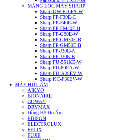
Panasonic F-VXK70A
MÀNG LỌC MÁY SHARP
Sharp DW-E16FA-W
Sharp FP-F30E-C
Sharp FP-F40E-W
Sharp FP-FM40E-B
Sharp FP-G50E-W
Sharp FP-GM30E-B
Sharp FP-GM50E-B
Sharp FP-J30E-A
Sharp FP-J30E-B
Sharp FU-551KE-W
Sharp FU-80EA-W
Sharp FU-A28EV-W
Sharp KC-F30EV-W
MÁY HÚT ẨM
AIKYO
BIONAIRE
COWAY
DRYMAX
Đồng Hồ Đo Ẩm
EDISON
ELECTROLUX
FELIX
FUJIE