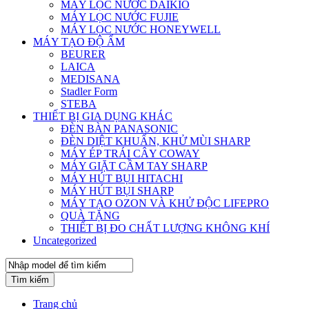
MÁY LỌC NƯỚC DAIKIO
MÁY LỌC NƯỚC FUJIE
MÁY LỌC NƯỚC HONEYWELL
MÁY TẠO ĐỘ ẨM
BEURER
LAICA
MEDISANA
Stadler Form
STEBA
THIẾT BỊ GIA DỤNG KHÁC
ĐÈN BÀN PANASONIC
ĐÈN DIỆT KHUẨN, KHỬ MÙI SHARP
MÁY ÉP TRÁI CÂY COWAY
MÁY GIẶT CẦM TAY SHARP
MÁY HÚT BỤI HITACHI
MÁY HÚT BỤI SHARP
MÁY TẠO OZON VÀ KHỬ ĐỘC LIFEPRO
QUÀ TẶNG
THIẾT BỊ ĐO CHẤT LƯỢNG KHÔNG KHÍ
Uncategorized
Tìm kiếm
Trang chủ