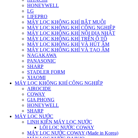
HONEYWELL
LG
LIFEPRO
MÁY LỌC KHÔNG KHÍ BẮT MUỖI
MÁY LỌC KHÔNG KHÍ CÔNG NGHIỆP
MÁY LỌC KHÔNG KHÍ NỘI ĐỊA NHẬT
MÁY LỌC KHÔNG KHÍ TRÊN Ô TÔ
MÁY LỌC KHÔNG KHÍ VÀ HÚT ẨM
MÁY LỌC KHÔNG KHÍ VÀ TẠO ẨM
NAGAKAWA
PANASONIC
SHARP
STADLER FORM
XIAOMI
MÁY LỌC KHÔNG KHÍ CÔNG NGHIỆP
AIROCIDE
COWAY
GIA PHONG
HONEYWELL
SHARP
MÁY LỌC NƯỚC
LINH KIỆN MÁY LỌC NƯỚC
LÕI LỌC NƯỚC COWAY
MÁY LỌC NƯỚC COWAY (Made in Korea)