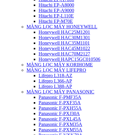
Hitachi EP-A8000
Hitachi EP-A9000
Hitachi EP-L110E
Hitachi EP-M70E
MÀNG LỌC MÁY HONEYWELL
Honeywell HAC25M1201
Honeywell HAC30M1301
Honeywell HAC35M1101
Honeywell HAC45M1022
Honeywell HAC70M2127
Honeywell HAPC15GC010506
MÀNG LỌC MÁY KORIHOME
MÀNG LỌC MÁY LIFEPRO
Lifepro L318-AZ
Lifepro L366-AP
Lifepro L388-AP
MÀNG LỌC MÁY PANASONIC
Panasonic F-PMF35A
Panasonic F-PXF35A
Panasonic F-PXH55A
Panasonic F-PXJ30A
Panasonic F-PXL45A
Panasonic F-PXM35A
Panasonic F-PXM55A