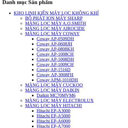
Danh mục Sản phẩm
KHO LINH KIỆN MÁY LỌC KHÔNG KHÍ
BỘ PHÁT ION MÁY SHARP
MÀNG LỌC MÁY A.O.SMITH
MÀNG LỌC MÁY AIROCIDE
MÀNG LỌC MÁY COWAY
Coway AP-0509DH
Coway AP-0608JH
Coway AP-0808KH
Coway AP-1008CH
Coway AP-1008DH
Coway AP-1009CH
Coway AP-1516D
Coway AP-3008FH
Coway APM-1010DH
MÀNG LỌC MÁY CUCKOO
MÀNG LỌC MÁY DAIKIN
Daikin MC70MVM6
MÀNG LỌC MÁY ELECTROLUX
MÀNG LỌC MÁY HITACHI
Hitachi EP-A3000
Hitachi EP-A5000
Hitachi EP-A6000
Hitachi EP-A7000