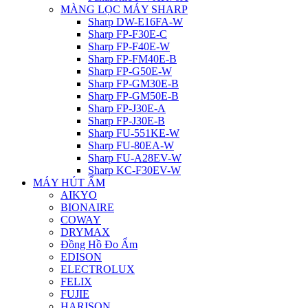
MÀNG LỌC MÁY SHARP
Sharp DW-E16FA-W
Sharp FP-F30E-C
Sharp FP-F40E-W
Sharp FP-FM40E-B
Sharp FP-G50E-W
Sharp FP-GM30E-B
Sharp FP-GM50E-B
Sharp FP-J30E-A
Sharp FP-J30E-B
Sharp FU-551KE-W
Sharp FU-80EA-W
Sharp FU-A28EV-W
Sharp KC-F30EV-W
MÁY HÚT ẨM
AIKYO
BIONAIRE
COWAY
DRYMAX
Đồng Hồ Đo Ẩm
EDISON
ELECTROLUX
FELIX
FUJIE
HARISON