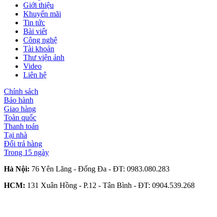
Giới thiệu
Khuyến mãi
Tin tức
Bài viết
Công nghệ
Tài khoản
Thư viện ảnh
Video
Liên hệ
Chính sách
Bảo hành
Giao hàng
Toàn quốc
Thanh toán
Tại nhà
Đổi trả hàng
Trong 15 ngày
Hà Nội:
76 Yên Lãng - Đống Đa - ĐT:
0983.080.283
HCM:
131 Xuân Hồng - P.12 - Tân Bình - ĐT:
0904.539.268