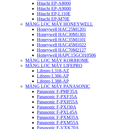
Hitachi EP-A8000
Hitachi EP-A9000
Hitachi EP-L110E
Hitachi EP-M70E
MÀNG LỌC MÁY HONEYWELL
Honeywell HAC25M1201
Honeywell HAC30M1301
Honeywell HAC35M1101
Honeywell HAC45M1022
Honeywell HAC70M2127
Honeywell HAPC15GC010506
MÀNG LỌC MÁY KORIHOME
MÀNG LỌC MÁY LIFEPRO
Lifepro L318-AZ
Lifepro L366-AP
Lifepro L388-AP
MÀNG LỌC MÁY PANASONIC
Panasonic F-PMF35A
Panasonic F-PXF35A
Panasonic F-PXH55A
Panasonic F-PXJ30A
Panasonic F-PXL45A
Panasonic F-PXM35A
Panasonic F-PXM55A
Panasonic F-VXK70A