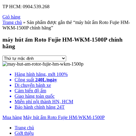
TP HCM:
0904.539.268
Giỏ hàng
Trang chủ
» Sản phẩm được gắn thẻ “máy hút ẩm Roto Fujie HM-
WKM-1500P chính hãng”
máy hút ẩm Roto Fujie HM-WKM-1500P chính
hãng
Hàng hính hãng, mới 100%
Công suất
240L/ngày
Di chuyển bánh xe
Cảm biến độ ẩm
Giao hàng toàn quốc
Miễn phí nội thành HN, HCM
Bảo hành chính hãng 24T
Mua hàng
Máy hút ẩm Roto Fujie HM-WKM-1500P
Trang chủ
Giới thiệu