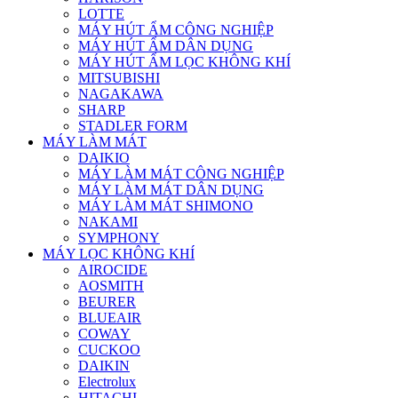
LOTTE
MÁY HÚT ẨM CÔNG NGHIỆP
MÁY HÚT ẨM DÂN DỤNG
MÁY HÚT ẨM LỌC KHÔNG KHÍ
MITSUBISHI
NAGAKAWA
SHARP
STADLER FORM
MÁY LÀM MÁT
DAIKIO
MÁY LÀM MÁT CÔNG NGHIỆP
MÁY LÀM MÁT DÂN DỤNG
MÁY LÀM MÁT SHIMONO
NAKAMI
SYMPHONY
MÁY LỌC KHÔNG KHÍ
AIROCIDE
AOSMITH
BEURER
BLUEAIR
COWAY
CUCKOO
DAIKIN
Electrolux
HITACHI