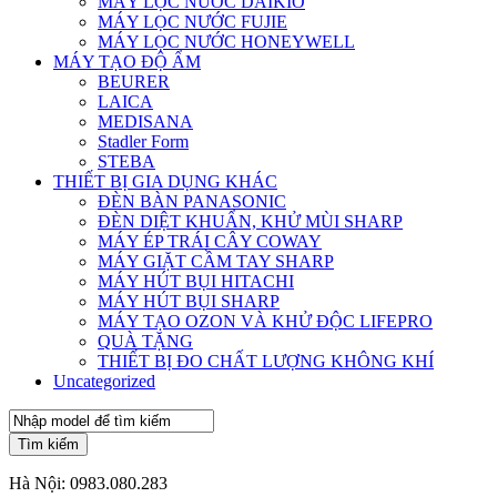
MÁY LỌC NƯỚC DAIKIO
MÁY LỌC NƯỚC FUJIE
MÁY LỌC NƯỚC HONEYWELL
MÁY TẠO ĐỘ ẨM
BEURER
LAICA
MEDISANA
Stadler Form
STEBA
THIẾT BỊ GIA DỤNG KHÁC
ĐÈN BÀN PANASONIC
ĐÈN DIỆT KHUẨN, KHỬ MÙI SHARP
MÁY ÉP TRÁI CÂY COWAY
MÁY GIẶT CẦM TAY SHARP
MÁY HÚT BỤI HITACHI
MÁY HÚT BỤI SHARP
MÁY TẠO OZON VÀ KHỬ ĐỘC LIFEPRO
QUÀ TẶNG
THIẾT BỊ ĐO CHẤT LƯỢNG KHÔNG KHÍ
Uncategorized
Tìm kiếm
Hà Nội:
0983.080.283