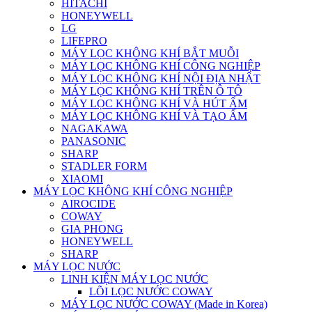
HITACHI
HONEYWELL
LG
LIFEPRO
MÁY LỌC KHÔNG KHÍ BẮT MUỖI
MÁY LỌC KHÔNG KHÍ CÔNG NGHIỆP
MÁY LỌC KHÔNG KHÍ NỘI ĐỊA NHẬT
MÁY LỌC KHÔNG KHÍ TRÊN Ô TÔ
MÁY LỌC KHÔNG KHÍ VÀ HÚT ẨM
MÁY LỌC KHÔNG KHÍ VÀ TẠO ẨM
NAGAKAWA
PANASONIC
SHARP
STADLER FORM
XIAOMI
MÁY LỌC KHÔNG KHÍ CÔNG NGHIỆP
AIROCIDE
COWAY
GIA PHONG
HONEYWELL
SHARP
MÁY LỌC NƯỚC
LINH KIỆN MÁY LỌC NƯỚC
LÕI LỌC NƯỚC COWAY
MÁY LỌC NƯỚC COWAY (Made in Korea)