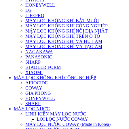
HONEYWELL
LG
LIFEPRO
MÁY LỌC KHÔNG KHÍ BẮT MUỖI
MÁY LỌC KHÔNG KHÍ CÔNG NGHIỆP
MÁY LỌC KHÔNG KHÍ NỘI ĐỊA NHẬT
MÁY LỌC KHÔNG KHÍ TRÊN Ô TÔ
MÁY LỌC KHÔNG KHÍ VÀ HÚT ẨM
MÁY LỌC KHÔNG KHÍ VÀ TẠO ẨM
NAGAKAWA
PANASONIC
SHARP
STADLER FORM
XIAOMI
MÁY LỌC KHÔNG KHÍ CÔNG NGHIỆP
AIROCIDE
COWAY
GIA PHONG
HONEYWELL
SHARP
MÁY LỌC NƯỚC
LINH KIỆN MÁY LỌC NƯỚC
LÕI LỌC NƯỚC COWAY
MÁY LỌC NƯỚC COWAY (Made in Korea)