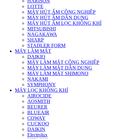
HARISON
LOTTE
MÁY HÚT ẨM CÔNG NGHIỆP
MÁY HÚT ẨM DÂN DỤNG
MÁY HÚT ẨM LỌC KHÔNG KHÍ
MITSUBISHI
NAGAKAWA
SHARP
STADLER FORM
MÁY LÀM MÁT
DAIKIO
MÁY LÀM MÁT CÔNG NGHIỆP
MÁY LÀM MÁT DÂN DỤNG
MÁY LÀM MÁT SHIMONO
NAKAMI
SYMPHONY
MÁY LỌC KHÔNG KHÍ
AIROCIDE
AOSMITH
BEURER
BLUEAIR
COWAY
CUCKOO
DAIKIN
Electrolux