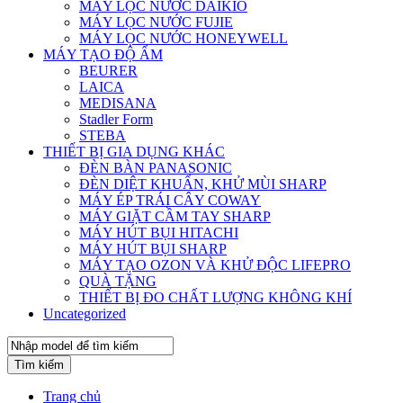
MÁY LỌC NƯỚC DAIKIO
MÁY LỌC NƯỚC FUJIE
MÁY LỌC NƯỚC HONEYWELL
MÁY TẠO ĐỘ ẨM
BEURER
LAICA
MEDISANA
Stadler Form
STEBA
THIẾT BỊ GIA DỤNG KHÁC
ĐÈN BÀN PANASONIC
ĐÈN DIỆT KHUẨN, KHỬ MÙI SHARP
MÁY ÉP TRÁI CÂY COWAY
MÁY GIẶT CẦM TAY SHARP
MÁY HÚT BỤI HITACHI
MÁY HÚT BỤI SHARP
MÁY TẠO OZON VÀ KHỬ ĐỘC LIFEPRO
QUÀ TẶNG
THIẾT BỊ ĐO CHẤT LƯỢNG KHÔNG KHÍ
Uncategorized
Tìm kiếm
Trang chủ