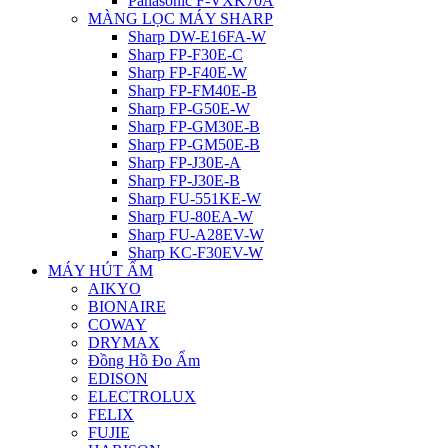
Panasonic F-VXK70A
MÀNG LỌC MÁY SHARP
Sharp DW-E16FA-W
Sharp FP-F30E-C
Sharp FP-F40E-W
Sharp FP-FM40E-B
Sharp FP-G50E-W
Sharp FP-GM30E-B
Sharp FP-GM50E-B
Sharp FP-J30E-A
Sharp FP-J30E-B
Sharp FU-551KE-W
Sharp FU-80EA-W
Sharp FU-A28EV-W
Sharp KC-F30EV-W
MÁY HÚT ẨM
AIKYO
BIONAIRE
COWAY
DRYMAX
Đồng Hồ Đo Ẩm
EDISON
ELECTROLUX
FELIX
FUJIE