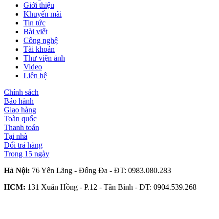
Giới thiệu
Khuyến mãi
Tin tức
Bài viết
Công nghệ
Tài khoản
Thư viện ảnh
Video
Liên hệ
Chính sách
Bảo hành
Giao hàng
Toàn quốc
Thanh toán
Tại nhà
Đổi trả hàng
Trong 15 ngày
Hà Nội:
76 Yên Lãng - Đống Đa - ĐT:
0983.080.283
HCM:
131 Xuân Hồng - P.12 - Tân Bình - ĐT:
0904.539.268