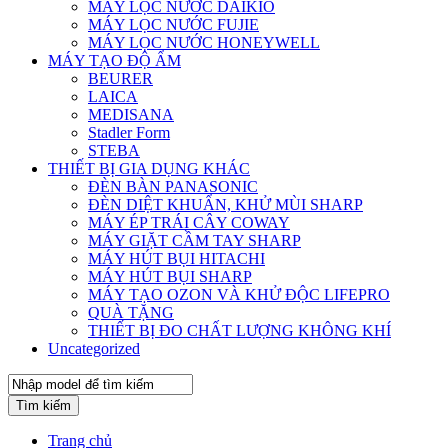
MÁY LỌC NƯỚC DAIKIO
MÁY LỌC NƯỚC FUJIE
MÁY LỌC NƯỚC HONEYWELL
MÁY TẠO ĐỘ ẨM
BEURER
LAICA
MEDISANA
Stadler Form
STEBA
THIẾT BỊ GIA DỤNG KHÁC
ĐÈN BÀN PANASONIC
ĐÈN DIỆT KHUẨN, KHỬ MÙI SHARP
MÁY ÉP TRÁI CÂY COWAY
MÁY GIẶT CẦM TAY SHARP
MÁY HÚT BỤI HITACHI
MÁY HÚT BỤI SHARP
MÁY TẠO OZON VÀ KHỬ ĐỘC LIFEPRO
QUÀ TẶNG
THIẾT BỊ ĐO CHẤT LƯỢNG KHÔNG KHÍ
Uncategorized
Tìm kiếm
Trang chủ