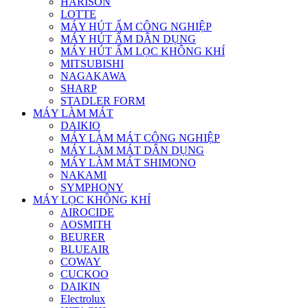
HARISON
LOTTE
MÁY HÚT ẨM CÔNG NGHIỆP
MÁY HÚT ẨM DÂN DỤNG
MÁY HÚT ẨM LỌC KHÔNG KHÍ
MITSUBISHI
NAGAKAWA
SHARP
STADLER FORM
MÁY LÀM MÁT
DAIKIO
MÁY LÀM MÁT CÔNG NGHIỆP
MÁY LÀM MÁT DÂN DỤNG
MÁY LÀM MÁT SHIMONO
NAKAMI
SYMPHONY
MÁY LỌC KHÔNG KHÍ
AIROCIDE
AOSMITH
BEURER
BLUEAIR
COWAY
CUCKOO
DAIKIN
Electrolux