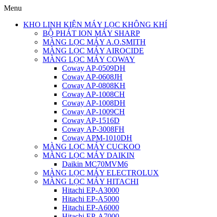
Menu
KHO LINH KIỆN MÁY LỌC KHÔNG KHÍ
BỘ PHÁT ION MÁY SHARP
MÀNG LỌC MÁY A.O.SMITH
MÀNG LỌC MÁY AIROCIDE
MÀNG LỌC MÁY COWAY
Coway AP-0509DH
Coway AP-0608JH
Coway AP-0808KH
Coway AP-1008CH
Coway AP-1008DH
Coway AP-1009CH
Coway AP-1516D
Coway AP-3008FH
Coway APM-1010DH
MÀNG LỌC MÁY CUCKOO
MÀNG LỌC MÁY DAIKIN
Daikin MC70MVM6
MÀNG LỌC MÁY ELECTROLUX
MÀNG LỌC MÁY HITACHI
Hitachi EP-A3000
Hitachi EP-A5000
Hitachi EP-A6000
Hitachi EP-A7000