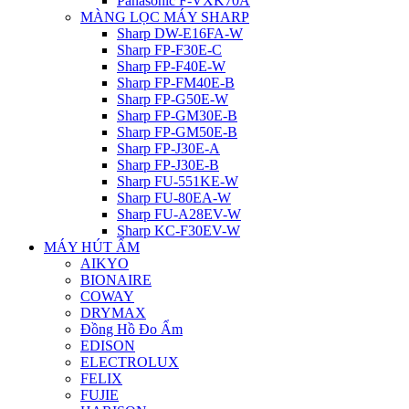
Panasonic F-VXK70A
MÀNG LỌC MÁY SHARP
Sharp DW-E16FA-W
Sharp FP-F30E-C
Sharp FP-F40E-W
Sharp FP-FM40E-B
Sharp FP-G50E-W
Sharp FP-GM30E-B
Sharp FP-GM50E-B
Sharp FP-J30E-A
Sharp FP-J30E-B
Sharp FU-551KE-W
Sharp FU-80EA-W
Sharp FU-A28EV-W
Sharp KC-F30EV-W
MÁY HÚT ẨM
AIKYO
BIONAIRE
COWAY
DRYMAX
Đồng Hồ Đo Ẩm
EDISON
ELECTROLUX
FELIX
FUJIE