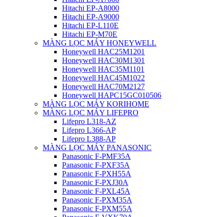
Hitachi EP-A8000
Hitachi EP-A9000
Hitachi EP-L110E
Hitachi EP-M70E
MÀNG LỌC MÁY HONEYWELL
Honeywell HAC25M1201
Honeywell HAC30M1301
Honeywell HAC35M1101
Honeywell HAC45M1022
Honeywell HAC70M2127
Honeywell HAPC15GC010506
MÀNG LỌC MÁY KORIHOME
MÀNG LỌC MÁY LIFEPRO
Lifepro L318-AZ
Lifepro L366-AP
Lifepro L388-AP
MÀNG LỌC MÁY PANASONIC
Panasonic F-PMF35A
Panasonic F-PXF35A
Panasonic F-PXH55A
Panasonic F-PXJ30A
Panasonic F-PXL45A
Panasonic F-PXM35A
Panasonic F-PXM55A