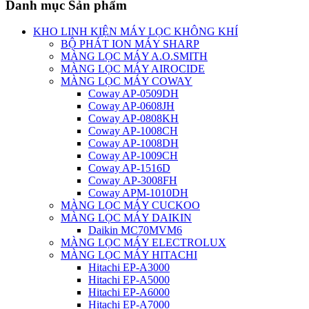
Danh mục Sản phẩm
KHO LINH KIỆN MÁY LỌC KHÔNG KHÍ
BỘ PHÁT ION MÁY SHARP
MÀNG LỌC MÁY A.O.SMITH
MÀNG LỌC MÁY AIROCIDE
MÀNG LỌC MÁY COWAY
Coway AP-0509DH
Coway AP-0608JH
Coway AP-0808KH
Coway AP-1008CH
Coway AP-1008DH
Coway AP-1009CH
Coway AP-1516D
Coway AP-3008FH
Coway APM-1010DH
MÀNG LỌC MÁY CUCKOO
MÀNG LỌC MÁY DAIKIN
Daikin MC70MVM6
MÀNG LỌC MÁY ELECTROLUX
MÀNG LỌC MÁY HITACHI
Hitachi EP-A3000
Hitachi EP-A5000
Hitachi EP-A6000
Hitachi EP-A7000