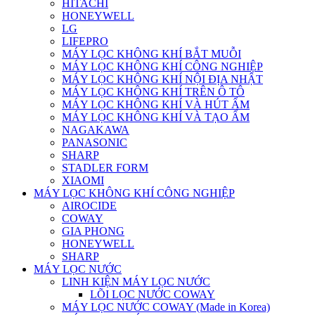
HITACHI
HONEYWELL
LG
LIFEPRO
MÁY LỌC KHÔNG KHÍ BẮT MUỖI
MÁY LỌC KHÔNG KHÍ CÔNG NGHIỆP
MÁY LỌC KHÔNG KHÍ NỘI ĐỊA NHẬT
MÁY LỌC KHÔNG KHÍ TRÊN Ô TÔ
MÁY LỌC KHÔNG KHÍ VÀ HÚT ẨM
MÁY LỌC KHÔNG KHÍ VÀ TẠO ẨM
NAGAKAWA
PANASONIC
SHARP
STADLER FORM
XIAOMI
MÁY LỌC KHÔNG KHÍ CÔNG NGHIỆP
AIROCIDE
COWAY
GIA PHONG
HONEYWELL
SHARP
MÁY LỌC NƯỚC
LINH KIỆN MÁY LỌC NƯỚC
LÕI LỌC NƯỚC COWAY
MÁY LỌC NƯỚC COWAY (Made in Korea)