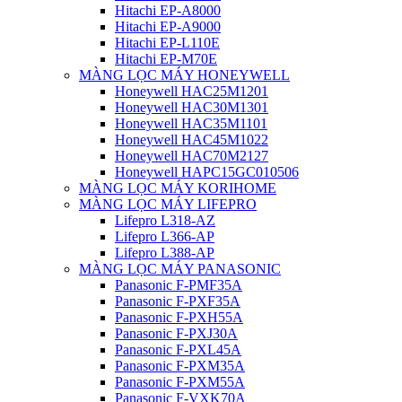
Hitachi EP-A8000
Hitachi EP-A9000
Hitachi EP-L110E
Hitachi EP-M70E
MÀNG LỌC MÁY HONEYWELL
Honeywell HAC25M1201
Honeywell HAC30M1301
Honeywell HAC35M1101
Honeywell HAC45M1022
Honeywell HAC70M2127
Honeywell HAPC15GC010506
MÀNG LỌC MÁY KORIHOME
MÀNG LỌC MÁY LIFEPRO
Lifepro L318-AZ
Lifepro L366-AP
Lifepro L388-AP
MÀNG LỌC MÁY PANASONIC
Panasonic F-PMF35A
Panasonic F-PXF35A
Panasonic F-PXH55A
Panasonic F-PXJ30A
Panasonic F-PXL45A
Panasonic F-PXM35A
Panasonic F-PXM55A
Panasonic F-VXK70A