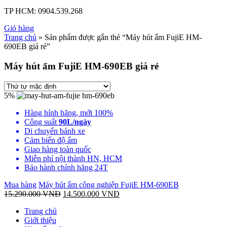
TP HCM:
0904.539.268
Giỏ hàng
Trang chủ
» Sản phẩm được gắn thẻ “Máy hút ẩm FujiE HM-
690EB giá rẻ”
Máy hút ẩm FujiE HM-690EB giá rẻ
5%
Hàng hính hãng, mới 100%
Công suất
90L/ngày
Di chuyển bánh xe
Cảm biến độ ẩm
Giao hàng toàn quốc
Miễn phí nội thành HN, HCM
Bảo hành chính hãng 24T
Mua hàng
Máy hút ẩm công nghiệp FujiE HM-690EB
15.290.000
VNĐ
14.500.000
VNĐ
Trang chủ
Giới thiệu