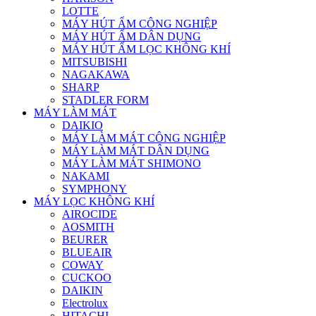
LOTTE
MÁY HÚT ẨM CÔNG NGHIỆP
MÁY HÚT ẨM DÂN DỤNG
MÁY HÚT ẨM LỌC KHÔNG KHÍ
MITSUBISHI
NAGAKAWA
SHARP
STADLER FORM
MÁY LÀM MÁT
DAIKIO
MÁY LÀM MÁT CÔNG NGHIỆP
MÁY LÀM MÁT DÂN DỤNG
MÁY LÀM MÁT SHIMONO
NAKAMI
SYMPHONY
MÁY LỌC KHÔNG KHÍ
AIROCIDE
AOSMITH
BEURER
BLUEAIR
COWAY
CUCKOO
DAIKIN
Electrolux
HITACHI