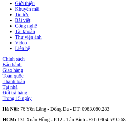
Giới thiệu
Khuyến mãi
Tin tức
Bài viết
Công nghệ
Tài khoản
Thư viện ảnh
Video
Liên hệ
Chính sách
Bảo hành
Giao hàng
Toàn quốc
Thanh toán
Tại nhà
Đổi trả hàng
Trong 15 ngày
Hà Nội:
76 Yên Lãng - Đống Đa - ĐT:
0983.080.283
HCM:
131 Xuân Hồng - P.12 - Tân Bình - ĐT:
0904.539.268