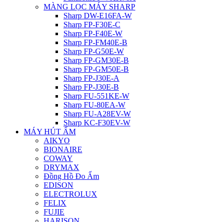
MÀNG LỌC MÁY SHARP
Sharp DW-E16FA-W
Sharp FP-F30E-C
Sharp FP-F40E-W
Sharp FP-FM40E-B
Sharp FP-G50E-W
Sharp FP-GM30E-B
Sharp FP-GM50E-B
Sharp FP-J30E-A
Sharp FP-J30E-B
Sharp FU-551KE-W
Sharp FU-80EA-W
Sharp FU-A28EV-W
Sharp KC-F30EV-W
MÁY HÚT ẨM
AIKYO
BIONAIRE
COWAY
DRYMAX
Đồng Hồ Đo Ẩm
EDISON
ELECTROLUX
FELIX
FUJIE
HARISON