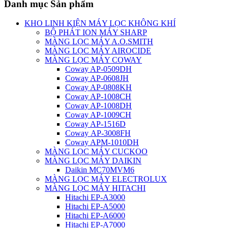
Danh mục Sản phẩm
KHO LINH KIỆN MÁY LỌC KHÔNG KHÍ
BỘ PHÁT ION MÁY SHARP
MÀNG LỌC MÁY A.O.SMITH
MÀNG LỌC MÁY AIROCIDE
MÀNG LỌC MÁY COWAY
Coway AP-0509DH
Coway AP-0608JH
Coway AP-0808KH
Coway AP-1008CH
Coway AP-1008DH
Coway AP-1009CH
Coway AP-1516D
Coway AP-3008FH
Coway APM-1010DH
MÀNG LỌC MÁY CUCKOO
MÀNG LỌC MÁY DAIKIN
Daikin MC70MVM6
MÀNG LỌC MÁY ELECTROLUX
MÀNG LỌC MÁY HITACHI
Hitachi EP-A3000
Hitachi EP-A5000
Hitachi EP-A6000
Hitachi EP-A7000