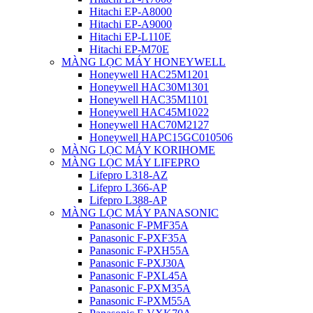
Hitachi EP-A8000
Hitachi EP-A9000
Hitachi EP-L110E
Hitachi EP-M70E
MÀNG LỌC MÁY HONEYWELL
Honeywell HAC25M1201
Honeywell HAC30M1301
Honeywell HAC35M1101
Honeywell HAC45M1022
Honeywell HAC70M2127
Honeywell HAPC15GC010506
MÀNG LỌC MÁY KORIHOME
MÀNG LỌC MÁY LIFEPRO
Lifepro L318-AZ
Lifepro L366-AP
Lifepro L388-AP
MÀNG LỌC MÁY PANASONIC
Panasonic F-PMF35A
Panasonic F-PXF35A
Panasonic F-PXH55A
Panasonic F-PXJ30A
Panasonic F-PXL45A
Panasonic F-PXM35A
Panasonic F-PXM55A