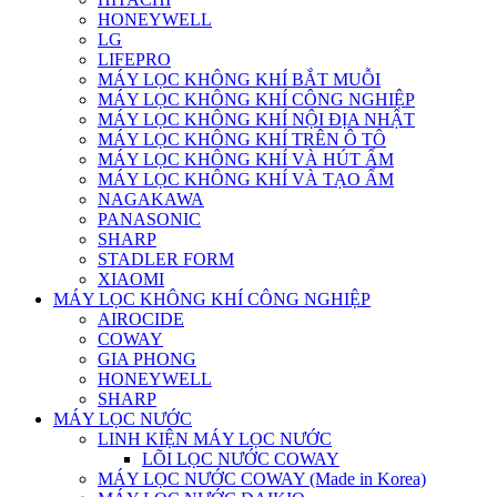
HONEYWELL
LG
LIFEPRO
MÁY LỌC KHÔNG KHÍ BẮT MUỖI
MÁY LỌC KHÔNG KHÍ CÔNG NGHIỆP
MÁY LỌC KHÔNG KHÍ NỘI ĐỊA NHẬT
MÁY LỌC KHÔNG KHÍ TRÊN Ô TÔ
MÁY LỌC KHÔNG KHÍ VÀ HÚT ẨM
MÁY LỌC KHÔNG KHÍ VÀ TẠO ẨM
NAGAKAWA
PANASONIC
SHARP
STADLER FORM
XIAOMI
MÁY LỌC KHÔNG KHÍ CÔNG NGHIỆP
AIROCIDE
COWAY
GIA PHONG
HONEYWELL
SHARP
MÁY LỌC NƯỚC
LINH KIỆN MÁY LỌC NƯỚC
LÕI LỌC NƯỚC COWAY
MÁY LỌC NƯỚC COWAY (Made in Korea)