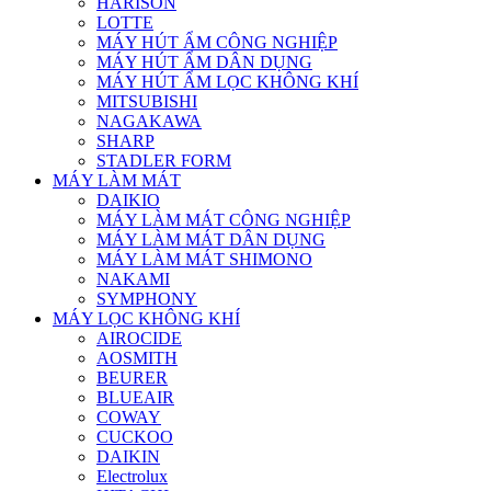
HARISON
LOTTE
MÁY HÚT ẨM CÔNG NGHIỆP
MÁY HÚT ẨM DÂN DỤNG
MÁY HÚT ẨM LỌC KHÔNG KHÍ
MITSUBISHI
NAGAKAWA
SHARP
STADLER FORM
MÁY LÀM MÁT
DAIKIO
MÁY LÀM MÁT CÔNG NGHIỆP
MÁY LÀM MÁT DÂN DỤNG
MÁY LÀM MÁT SHIMONO
NAKAMI
SYMPHONY
MÁY LỌC KHÔNG KHÍ
AIROCIDE
AOSMITH
BEURER
BLUEAIR
COWAY
CUCKOO
DAIKIN
Electrolux