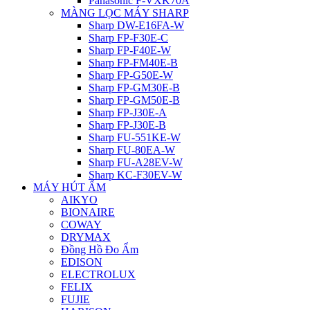
Panasonic F-VXK70A
MÀNG LỌC MÁY SHARP
Sharp DW-E16FA-W
Sharp FP-F30E-C
Sharp FP-F40E-W
Sharp FP-FM40E-B
Sharp FP-G50E-W
Sharp FP-GM30E-B
Sharp FP-GM50E-B
Sharp FP-J30E-A
Sharp FP-J30E-B
Sharp FU-551KE-W
Sharp FU-80EA-W
Sharp FU-A28EV-W
Sharp KC-F30EV-W
MÁY HÚT ẨM
AIKYO
BIONAIRE
COWAY
DRYMAX
Đồng Hồ Đo Ẩm
EDISON
ELECTROLUX
FELIX
FUJIE