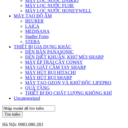
MÁY LỌC NƯỚC DAIKIO
MÁY LỌC NƯỚC FUJIE
MÁY LỌC NƯỚC HONEYWELL
MÁY TẠO ĐỘ ẨM
BEURER
LAICA
MEDISANA
Stadler Form
STEBA
THIẾT BỊ GIA DỤNG KHÁC
ĐÈN BÀN PANASONIC
ĐÈN DIỆT KHUẨN, KHỬ MÙI SHARP
MÁY ÉP TRÁI CÂY COWAY
MÁY GIẶT CẦM TAY SHARP
MÁY HÚT BỤI HITACHI
MÁY HÚT BỤI SHARP
MÁY TẠO OZON VÀ KHỬ ĐỘC LIFEPRO
QUÀ TẶNG
THIẾT BỊ ĐO CHẤT LƯỢNG KHÔNG KHÍ
Uncategorized
Tìm kiếm
Hà Nội:
0983.080.283