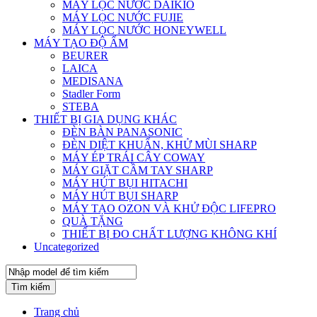
MÁY LỌC NƯỚC DAIKIO
MÁY LỌC NƯỚC FUJIE
MÁY LỌC NƯỚC HONEYWELL
MÁY TẠO ĐỘ ẨM
BEURER
LAICA
MEDISANA
Stadler Form
STEBA
THIẾT BỊ GIA DỤNG KHÁC
ĐÈN BÀN PANASONIC
ĐÈN DIỆT KHUẨN, KHỬ MÙI SHARP
MÁY ÉP TRÁI CÂY COWAY
MÁY GIẶT CẦM TAY SHARP
MÁY HÚT BỤI HITACHI
MÁY HÚT BỤI SHARP
MÁY TẠO OZON VÀ KHỬ ĐỘC LIFEPRO
QUÀ TẶNG
THIẾT BỊ ĐO CHẤT LƯỢNG KHÔNG KHÍ
Uncategorized
Tìm kiếm
Trang chủ