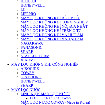
HITACHI
HONEYWELL
LG
LIFEPRO
MÁY LỌC KHÔNG KHÍ BẮT MUỖI
MÁY LỌC KHÔNG KHÍ CÔNG NGHIỆP
MÁY LỌC KHÔNG KHÍ NỘI ĐỊA NHẬT
MÁY LỌC KHÔNG KHÍ TRÊN Ô TÔ
MÁY LỌC KHÔNG KHÍ VÀ HÚT ẨM
MÁY LỌC KHÔNG KHÍ VÀ TẠO ẨM
NAGAKAWA
PANASONIC
SHARP
STADLER FORM
XIAOMI
MÁY LỌC KHÔNG KHÍ CÔNG NGHIỆP
AIROCIDE
COWAY
GIA PHONG
HONEYWELL
SHARP
MÁY LỌC NƯỚC
LINH KIỆN MÁY LỌC NƯỚC
LÕI LỌC NƯỚC COWAY
MÁY LỌC NƯỚC COWAY (Made in Korea)