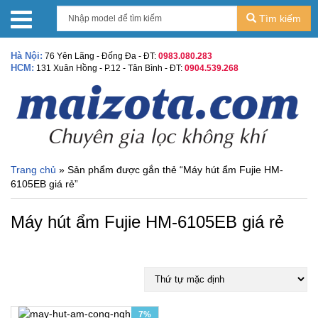
Tìm kiếm
Hà Nội:
76 Yên Lãng - Đống Đa - ĐT:
0983.080.283
HCM:
131 Xuân Hồng - P.12 - Tân Bình - ĐT:
0904.539.268
Trang chủ
» Sản phẩm được gắn thẻ “Máy hút ẩm Fujie HM-
6105EB giá rẻ”
Máy hút ẩm Fujie HM-6105EB giá rẻ
7%